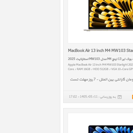
MacBook Air 13 inch M4 MW103 Star
 اینچ M4 مدل MW103 استارلایت 2025
Apple MacBook Air 13 inch M4 MW103 Starlight 20
Core / RAM 16GB / HDD 512GB / VGA 10-Core GPU
به روز رسانی : 1405/05/11 - 17:02