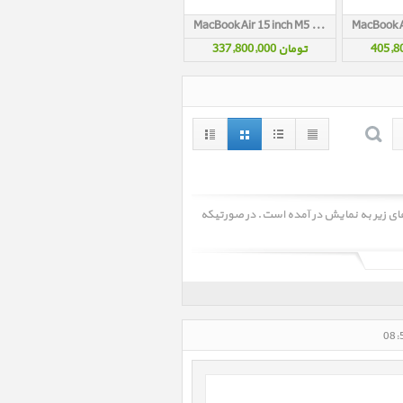
MacBook Air 15 inch M5 MDVA4 Silver 2026
تومان 337,800,000
وک ایر Mac MacBook Air جستجو شده و کالاهای زیر به نمایش در آمده است. در صورتیکه