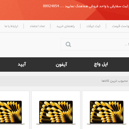
بت سفارش با واحد فروش هماهنگ نمایید ... 88924854
|
|
|
|
واست قیمت
ثبت تیکت
راهنمای خرید
نماد اعتماد
ارتباط با ما
محبوب ترین کالاها