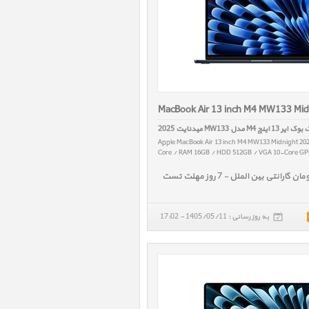
MacBook Air 13 inch M4 MW133 Mid
ر 13 اینچ M4 مدل MW133 میدنایت 2025
Apple MacBook Air 13 inch M4 MW133 Midnight 20
Core / RAM 16GB / HDD 512GB / VGA 10-Core GPU
به روز رسانی : 1405/05/11 - 17:02