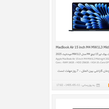
MacBook Air 15 inch M4 MW1L3 Mid
یر 15 اینچ M4 مدل MW1L3 میدنایت 2025
Apple MacBook Air 15 inch M4 MW1L3 Midnight 20
Core / RAM 16GB / HDD 256GB / VGA 10-Core GPU
به روز رسانی : 1405/05/11 - 17:02