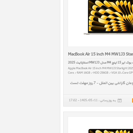
MacBook Air 15 inch M4 MW1J3 Star
1 اینچ M4 مدل MW1J3 استارلایت 2025
Apple MacBook Air 15 inch M4 MW1J3 Starlight 20
Core / RAM 16GB / HDD 256GB / VGA 10-Core GPU
به روز رسانی : 1405/05/11 - 17:02