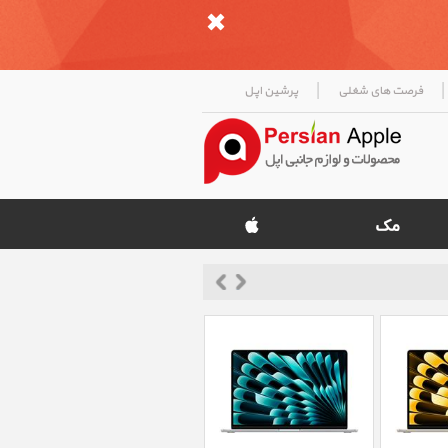
|
|
فرصت های شغلی
پرشین اپل
«
»