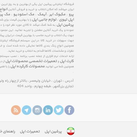
فروشگاه اینترنتی پرشین اپل یکی از بهترین و به روز ترین
انواع
ایران میباشد که امکان انتخاب و خرید و فروش آنلاین
پرو
مکبوک ایر
آیمک
مک استودیو
مک پر
،
،
،
،
اپل تیوی
لوازم جانبی اپل
،
را با بهترین قیمت برای شم
پرشین اپل
به شما کمک میکند تا کالای مورد نظر خود را 
نموده و یک خرید آنلاین مطمئن را تجربه نمائید. این مجمو
جهت یک انتخاب و خرید مناسب با بهترین قیمت در ایران پی
جهت سهولت در خرید کالا در این سیستم فروشگاه اینترنتی ا
همچنین انواع رنگ بندی کالاها نمایش داده شده است و خرید
نظرات و مشخصات کالاها اقدام به انتخاب و خرید نماید.
ارائه خدمات نرم افزاری از جمله نصب برنامه ، نصب سیستم
کارت اپل
تعمیرات تخصصی محصولات اپل
و
از د
محصولات کارکرده اپل
همچنین شما می توانید
را با اط
.
آدرس : تهران ، خیابان ولیعصر ، بالاتر از چهار راه و
تجاری بزرگمهر ، طبقه چهارم ، واحد 404
پرشین اپل
تعمیرات اپل
راهنمای خ