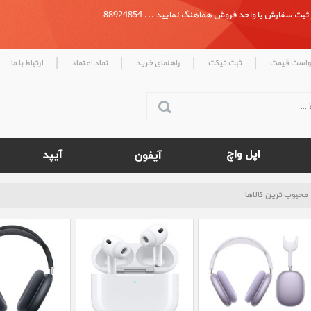
بت سفارش با واحد فروش هماهنگ نمایید ... 88924854
|
|
|
|
واست قیمت
ثبت تیکت
راهنمای خرید
نماد اعتماد
ارتباط با ما
محبوب ترین کالاها