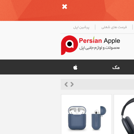
|
|
فرصت های شغلی
پرشین اپل
«
»