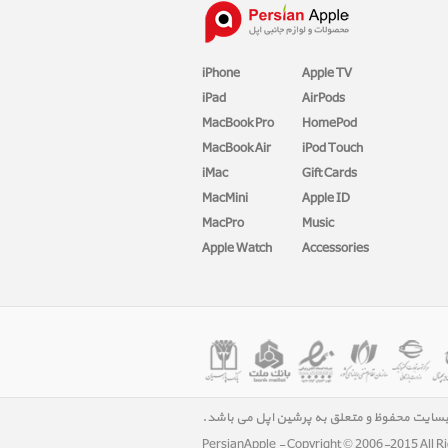
iPhone
Apple TV
iPad
AirPods
MacBook Pro
HomePod
MacBook Air
iPod Touch
iMac
Gift Cards
MacMini
Apple ID
MacPro
Music
Apple Watch
Accessories
بسایت محفوظ و متعلق به پرشین اپل می باشد.
PersianApple - Copyright © 2006-2015 All R