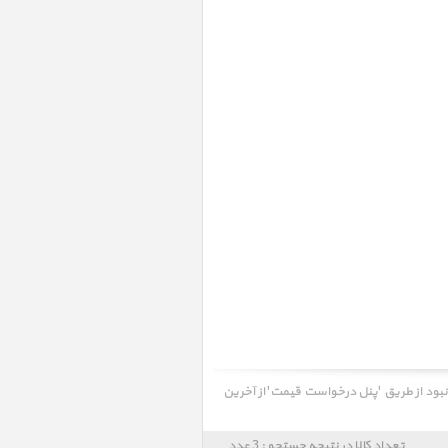
 نبود از طریق 'پنل درخواست قیمت' از آخرین
تعداد کالا در نتیجه جستجو : 3 عدد