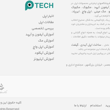
 فروشگاههای اینترنتی محصولات اپل در
 آیفون
آیپد
مکبوک
مکبوک
،
،
،
و
مک مینی
اپل واچ
ایرپاد
،
،
،
،
اخبار اپل
ا فراهم می آورد.
در یک بازه قیمتی به شکل صحیح انتخاب
مقالات اپل
عه در کمک به خریداران و مشتریان خود
بررسی تخصصی
شگام بوده است.
نواع قیمت به همراه انواع گارانتی و
آموزش آیفون و آیپد
ار میتواند با مطالعه دقیق اطلاعات ،
آموزش مک
ساخت اپل آیدی
گیفت
 عامل ،
،
آموزش اپل واچ
یگر خدمات این مجموعه می باشد .
آموزش آیکلود
مینان در پرشین اپل خرید و فروش نمایید
آموزش آیتیونز
لیعصر ، خیابان بزرگمهر ، مجتمع اداری و
کلیه حقوق این و
رید
استخدام
ارتباط با ما
ights Reserved