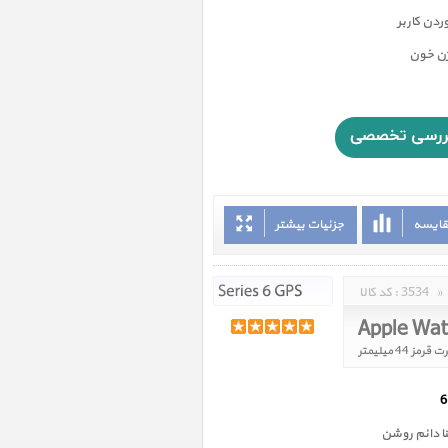
دن کاربر
ژن خون
قایسه
جزئیات بیشتر
»
3534
کد کالا :
 دائم روشن