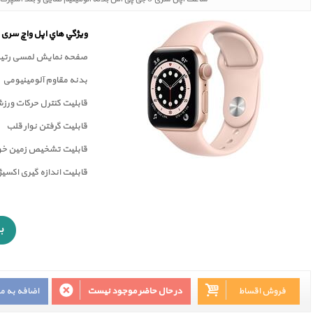
ويژگي هاي اپل واچ سری 6
صفحه نمايش لمسی رتينا
بدنه مقاوم آلومینیومی
قابلیت کنترل حرکات ورز
قابليت گرفتن نوار قلب
قابليت تشخيص زمين خور
قابلیت اندازه گیری اکسی
فروش اقساط
در حال حاضر موجود نیست
اضافه به م