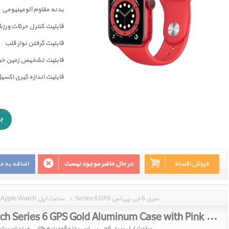
بدنه مقاوم آلومینیومی
قابلیت کنترل حرکات ورز
قابليت گرفتن نوار قلب
قابليت تشخيص زمين خور
قابلیت اندازه گیری اکسی
فروش اقساط
در حال حاضر موجود نیست
اضافه به م
Series 6 GPS سری 6 جی پی اس
»
Apple Watch ساعت اپل
Apple Watch Series 6 GPS Gold Aluminum Case with Pink Sand Sport Band 44mm
ساعت اپل سری 6 جی پی اس بدنه آلومینیم طلایی و بند اسپرت صورتی 44 میلیمتر