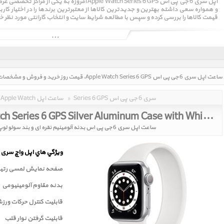
اپل سری 6 جی پی اس Apple Watch Series 6 GPS امروزه
و همواره سعی داشته بهترین و جدیدترین کالاها از معتبرترین برندها را در اختیار کا
قیمت کالاها را بررسی کرده و سپس با مطالعه شرایط سایت و انتخاب گارانتی مورد نظر خ
Series 6 GPS سری 6 جی پی اس
»
Apple Watch ساعت اپل
Apple Watch Series 6 GPS Silver Aluminum Case with White Solo Loop 44mm
ساعت اپل سری 6 جی پی اس بدنه آلومینیم نقره ای و بند سولو لوپ سفید 44 میلیمتر
ويژگي هاي اپل واچ سری 6
صفحه نمايش لمسی رتينا
بدنه مقاوم آلومینیومی
قابلیت کنترل حرکات ورز
قابليت گرفتن نوار قلب