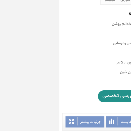
 دائم روشن
شی و نرمشی
دن کاربر
ژن خون
قایسه
جزئیات بیشتر