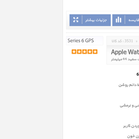
قایسه
جزئیات بیشتر
»
3531
کد کالا :
 دائم روشن
شی و نرمشی
دن کاربر
ژن خون