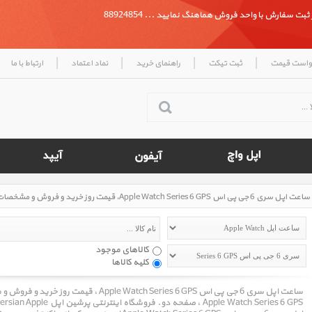
بت سفارش با واحد فروش هماهنگ نمایید ... 88924854
|
|
|
|
واست قیمت
ثبت تیکت
راهنمای خرید
نماد اعتماد
ارتباط با ما
کالاهای موجود
کلیه کالاها