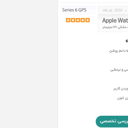
»
3532
کد کالا :
 دائم روشن
شی و نرمشی
دن کاربر
ژن خون