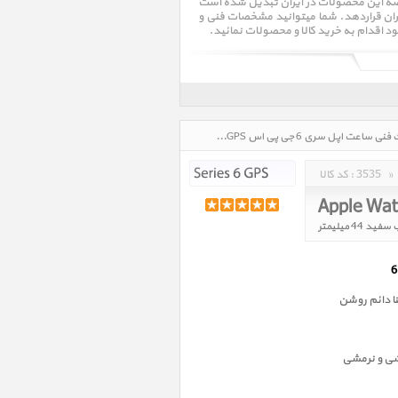
 به یکی از مراکز تخصصی عرضه این محصولات در ایران تبدیل شده است
ربران قراردهد. شما میتوانید مشخصات فنی و
ود اقدام به خرید کالا و محصولات نمائید.
ساعت اپل سری 6 جی پی اس Apple Watch Series 6 GPS، قیمت روز خرید و فروش و مشخصات فنی ساعت اپل سری 6 جی پی اس Apple Watch Series 6 GPS، صفحه دو در تاریخ : 1405/05/17 - ساعت : 04:02
»
3535
کد کالا :
 دائم روشن
شی و نرمشی