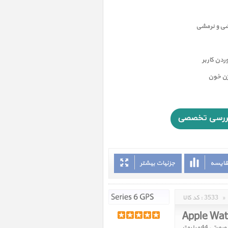
شی و نرمشی
دن کاربر
ژن خون
قایسه
جزئیات بیشتر
»
3533
کد کالا :