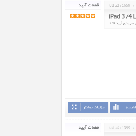
»
1659
کد کالا :
iPad 3/4 
 سی دی آیپد 3/4
قایسه
جزئیات بیشتر
»
1399
کد کالا :