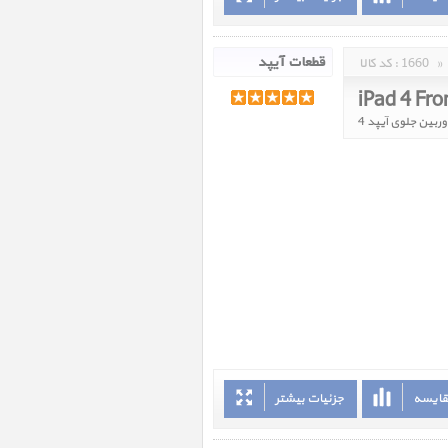
»
1660
کد کالا :
iPad 4 Fr
ربین جلوی آیپد 4
قایسه
جزئیات بیشتر