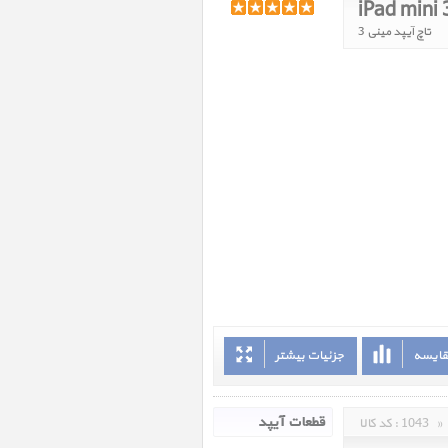
iPad mini 
تاچ آیپد مینی 3
قایسه
جزئیات بیشتر
»
1043
کد کالا :