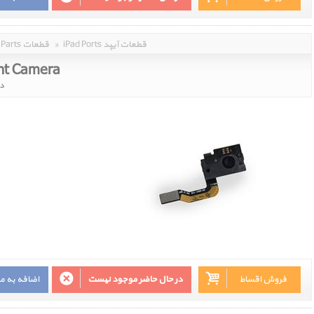
iPad Ports قطعات آیپد
»
Parts قطعات
ont Camera
دو
فروش اقساط
در حال حاضر موجود نیست
اضافه به م