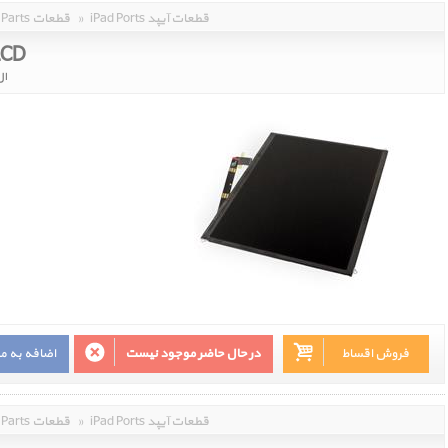
iPad Ports قطعات آیپد
»
Parts قطعات
LCD
ال
فروش اقساط
در حال حاضر موجود نیست
اضافه به م
iPad Ports قطعات آیپد
»
Parts قطعات