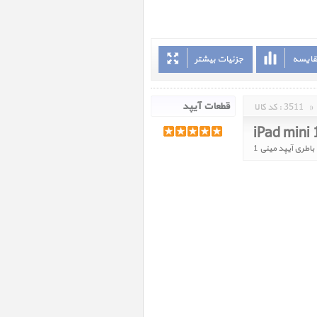
قایسه
جزئیات بیشتر
»
3511
کد کالا :
iPad mini 
باطری آیپد مینی 1