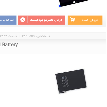
فروش اقساط
در حال حاضر موجود نیست
اضافه به م
iPad Ports قطعات آیپد
»
Parts قطعات
1 Battery