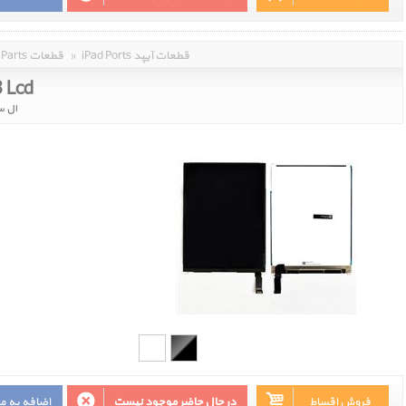
iPad Ports قطعات آیپد
»
Parts قطعات
3 Lcd
ال س
فروش اقساط
در حال حاضر موجود نیست
اضافه به م