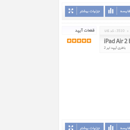
قایسه
جزئیات بیشتر
»
3510
کد کالا :
iPad Air 2
باطری آیپد ایر 2
قایسه
جزئیات بیشتر