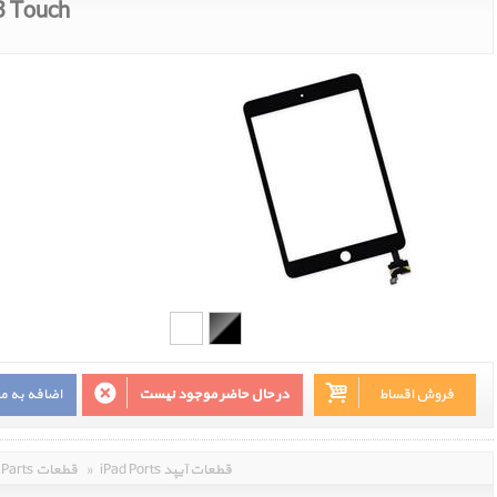
3 Touch
فروش اقساط
در حال حاضر موجود نیست
اضافه به م
iPad Ports قطعات آیپد
»
Parts قطعات