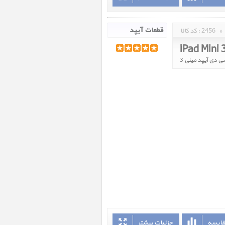
»
2456
کد کالا :
iPad Mini 
ی دی آیپد مینی 3
قایسه
جزئیات بیشتر