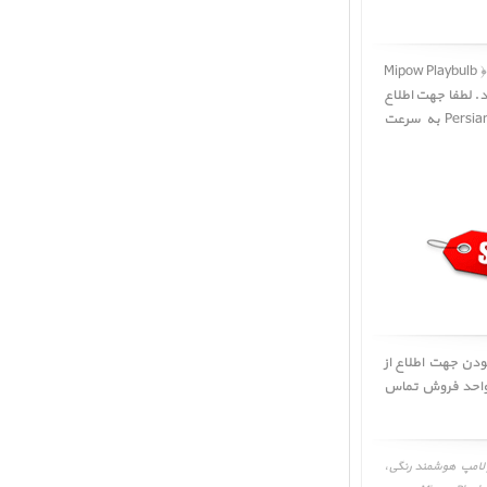
لامپ هوشمند رنگی ﴿ Mipow Playbulb
د. لطفا جهت اطلاع
از موجودی و قیمت از پنل 'درخواست قیمت' استفاده نمائید تا کارشناسان فروش پرشین اپل Persian Apple به سرعت
لطفا در صورت به روز نبودن جهت اطلاع از
رید و فروش لامپ هوشمند رنگی ﴿ Mipow Playbulb garden BTL400-3 ﴾ با واحد فروش تماس
روش، قیمت به روز لامپ هوشمند رنگی،