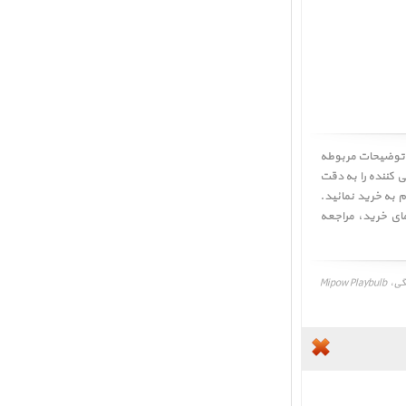
Mipow Playbulb garden  ﴾ ابتدا مشخصات و توضیحات مربوطه
ی کننده را به دقت
ر صورت تمایل اقدام به خرید نمائید.
مای خرید
، مراجعه
لامپ هوشمند رنگی، Mipow Playbulb garden BTL400-3، قیمت، مشخصات و نقد و بررسی، برنامه و درایور لامپ هوشمند رنگی، Mipow Playbulb