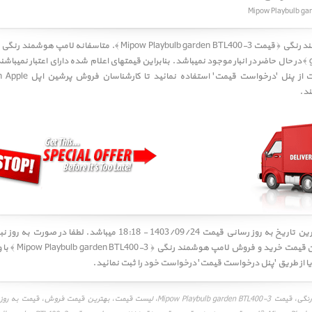
Mipow Playbulb garden ﴾. متاسفانه
در حال حاضر در انبار موجود نمیباشد. بنابراین قیمتهای اعلام شده دارای اعتبار نمیباشن
د.
کاربر گرامی! آخرین تاریخ به روز رسانی قیمت 1403/09/24 - 18:18 میباشد. 
بهترین و آخرین قیمت خ
ا از طریق 'پنل درخواست قیمت' درخواست خود را ثبت نمائید.
قیمت لامپ هوشمند رنگی، قیمت Mipow Playbulb garden BTL400-3، لیست قیمت، بهترین قیمت ف