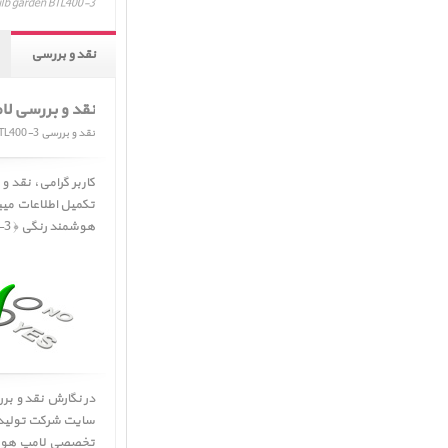
Mipow Playbulb garden BTL400-3، آخرین قیمت، تغییرات قیمت، قیمت اقساط ل
نقد و بررسی
نقد و بررسی ل
نقد و بررسی Mipow Playbulb garden BTL400-3
تکمیل اطلاعات می
هوشمند رنگی ﴿ Mipow Playbulb garden BTL400-3 ﴾ مراجعه فرمائید.
در نگارش نقد و ب
سایت شرکت تولید ک