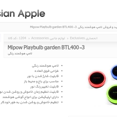
ید و فروش
لامپ هوشمند رنگی
Mipow Playbulb garden BTL400-3
Exclusives انحصاری
»
Accessories لوازم جانبی
»
1204
کد کالا :
Mipow Playbulb garden BTL400-3
لامپ هوشمند رنگی
لامپ هوشمند رنگی
طراحی فوق العاده
قابلیت شارژ شدن با نور
مناسب برای باغ و محیط باز
قابلیت تغییر رنگ نور
قابلیت تنظیم زمان خاموش و روشن شدن نور ب
دارای اپلیکیشن برای انواع گوشی هوشمند
تنظیم خاموش و روشن شدن به طور خودکار