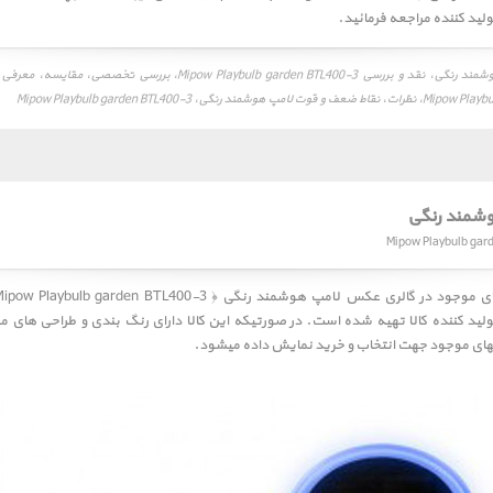
د کننده مراجعه فرمائید.
نقد و بررسی لامپ هوشمند رنگی، نقد و بررسی Mipow Playbulb garden BTL400-3، ب
شمند رنگی، Mipow Playbulb garden BTL400-3
وشمند رنگی
ای موجود در گالری عکس
لامپ هوشمند رنگی ﴿ Mipow Playbulb garden BTL400-3 ﴾
لید کننده کالا تهیه شده است. در صورتیکه این کالا دارای رنگ بندی و طراحی های 
نگهای موجود جهت انتخاب و خرید نمایش داده میشود.