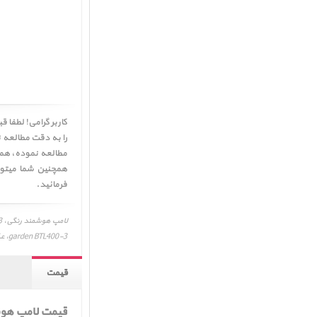
را به دقت مطالعه ن
همچنین شما میتو
فرمائید.
garden BTL400-3، عکس و تصویر، لوازم جانبی، راهنمای خرید لامپ هوشمند رنگی، Mipow Playbulb garden BTL400-3
قیمت
قیمت لامپ هوش