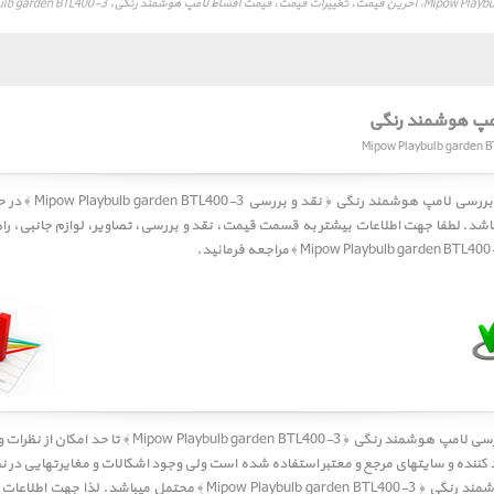
امپ هوشمند رنگی، Mipow Playbulb garden BTL400-3
امپ هوشمند رنگی
کاربر گرامی، نقد و بررسی لام
باشد. لطفا جهت اطلاعات بیشتر به قسمت
قیمت
،
نقد و بررسی
،
تصاویر
،
لوازم جانبی
،
را
ررسی
لامپ هوشمند رنگی ﴿ Mipow Playbulb garden BTL400-3 ﴾
تا حد امکان از نظرات
ننده و سایتهای مرجع و معتبر استفاده شده است ولی وجود اشکالات و مغایرتهایی در ن
تخصصی لامپ هوشمند رنگی ﴿ Mipow Playbulb garden BTL400-3 ﴾ محتمل میباشد