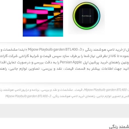
کاربر گرامی! لطفا قبل از خرید لامپ هوشمند رنگی ﴿ BTL400-3
موده تا کالا از نظر فنی نیاز شما را بر طرف سازد سپس قیمت و شرایط گارانتی شرکت گارانت
مطالعه نموده، همچنین راهنمای خرید پرشین اپل Persian Apple را به دقت بررسی و د
انید جهت اطلاعات بیشتر به قسمت
قیمت
،
نقد و بررسی
،
تصاویر
،
لوازم جانبی
،
راهن
مند رنگی