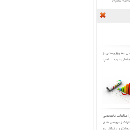
پ هوشمند رنگی ﴿ نقد و بررسی Mipow Playbulb garden BTL400-3 ﴾ در حال به روز رسانی و
هنمای خرید
، لامپ
 و اطلاعات تخصصی
ظرات و بررسی های
. لذا جهت اطلاعات بیشتر و دقیقتر به