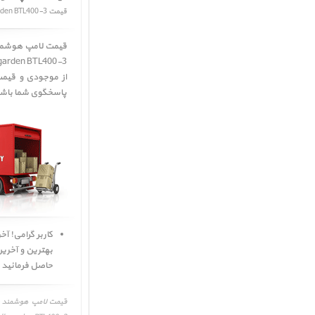
قیمت Mipow Playbulb garden BTL400-3
قیمت لامپ هوشمند رنگی ﴿ قیمت  BTL400-3
garden BTL400-3 ﴾
پاسخگوی شما باشن
حاصل فرمائید ی