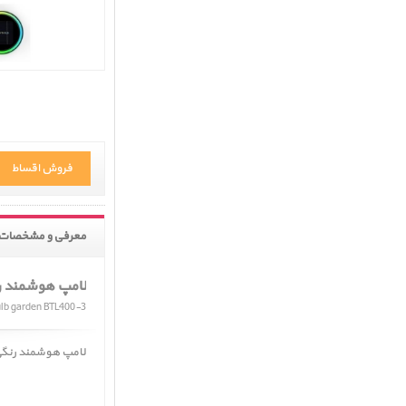
فروش اقساط
معرفی و مشخصات 
لامپ هوشمند ر
lb garden BTL400-3
لامپ هوشمند رنگی ﴿ Mipow Playbulb garden BTL400-3 ﴾ در حال حاضر در انبار م