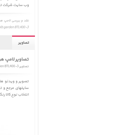
وب سایت شرکت تولی
Mipow Playbulb garden BTL400-3، نظرات، نقاط ضعف و قوت لامپ هو
تصاویر
تصاویر لامپ ه
تصاویر Mipow Playbulb garden BTL400-3
تصویر و ویدئو ه
سایتهای مرجع و تو
انتخاب نوع کالا ر