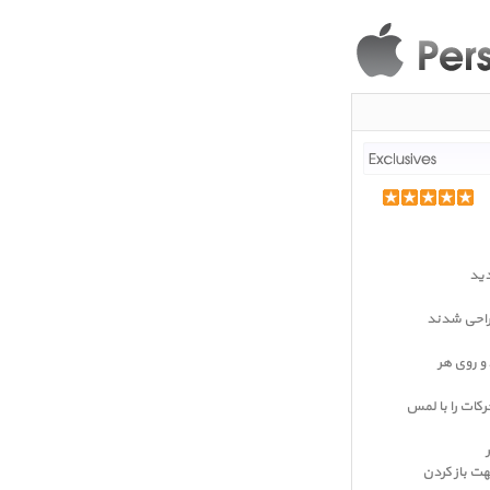
۱ درجه بچرخد و روی هر
FreeF می‌توانید حرکات را با لمس
هت باز کردن