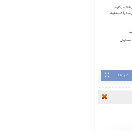
 هم باز کنید
نده را مستقیما
بت سفارش
یات بیشتر