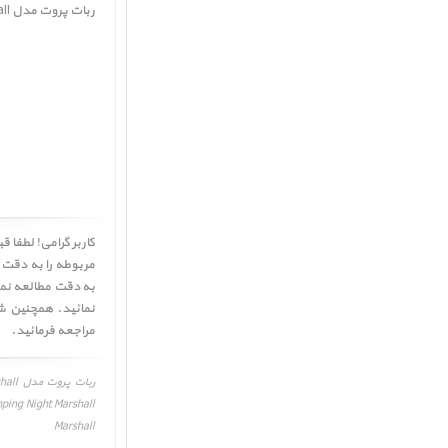
ربات پروت مدل Night Marshall ﴿ Parrot Jumping Night Marshall ﴾ در حال حاضر در انبار موجود نمیباشد.
مربوطه را به دقت م
نمائید. همچنین ش
مراجعه فرمائید.
Marshall