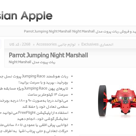
ید و فروش
ربات پروت مدل Night Marshall
Parrot Jumping Night Marshall
Exclusives انحصاری
»
Accessories لوازم جانبی
»
2268
کد کالا :
Parrot Jumping Night Marshall
ربات پروت مدل Night Marshall
ربات هوشمند Jumping Race پروت نسل جدید
بچرخید، بپرید و با سرعت برانید!
تایرهای پهن Jumping Race ویژه مسابقه طراحی شدند
سرعت ۱۴ کیلومتر بر ساعت
می‌تواند درجا به‌صورت ۹۰ و ۸۰
سطحی تعادل خود را حفظ کند
استفاده از اپلیکیشن light
نمایشگر گوشی خود، انجام دهید
توانایی پرش افقی یا عمودی تا ۸۰ سانتی‌متر
حرکات تعادلی و حتی پرتاب اشیاء به اطراف ج