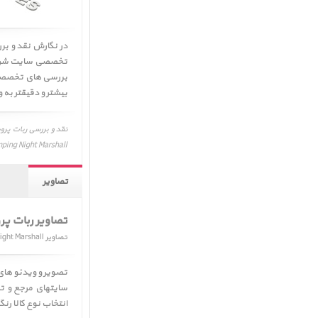
در نگارش نقد و ب
تخصصی سایت شرکت 
بیشتر و دقیقتر به
Night Marshall، Parrot Jumping Night Marshall، نظرات، نق
تصاویر
تصاویر ربات پروت مدل l
تصاویر Parrot Jumping Night Marshall
تصویر و ویدئو ها
سایتهای مرجع و تو
انتخاب نوع کالا ر