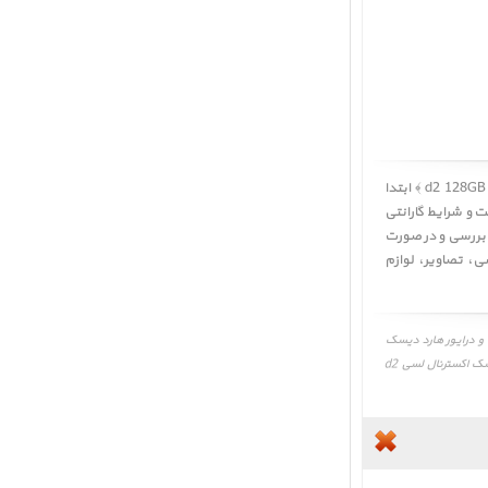
کاربر گرامی! لطفا قبل از خرید هارد دیسک اکسترنال لسی d2 128GB SSD ﴿ LaCie d2 128GB SSD Upgrade 2496 ﴾ ابتدا
 و شرایط گارانتی
ه، همچنین راهنمای خرید پرشین اپل Persian Apple را به دقت بررسی و در صورت
سی
،
تصاویر
،
لوازم
ت و نقد و بررسی، برنامه و درایور هارد دیسک
اکسترنال لسی d2 128GB SSD، LaCie d2 128GB SSD Upgrade 2496، عکس و تصویر، لوازم جانبی، راهنمای خرید هارد دیسک اکسترنال لسی d2