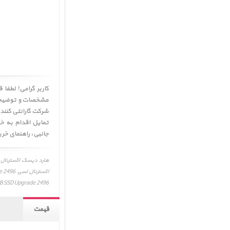
مشخصات و توضیحات 
تمایل اقدام به خ
جانبی
،
راهنمای خری
B SSD Upgrade 2496
قیمت