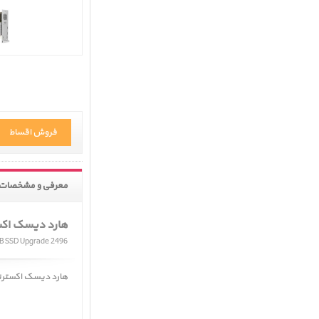
فروش اقساط
معرفی و مشخصات 
هارد دیسک اکسترنال 
B SSD Upgrade 2496
هارد دیسک اکسترنال لسی d2 128GB SSD ﴿ LaCie d2 128GB SSD Upgrade 2496 ﴾ د