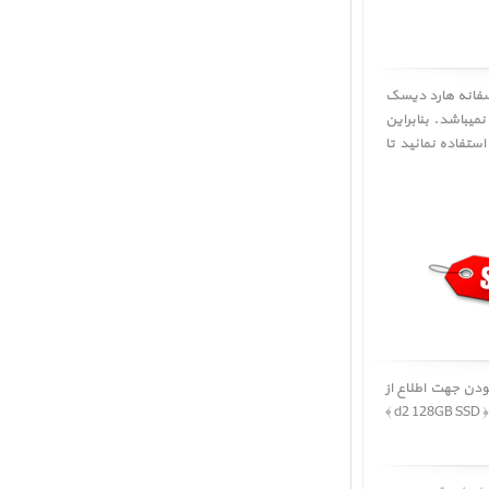
هارد دیسک
نمیباشد. بنابراین
ستفاده نمائید تا
لطفا در صورت به روز نبودن جهت اطلاع از
بهترین و آخرین قیمت خرید و فروش هارد دیسک اکسترنال لسی d2 128GB SSD ﴿ LaCie d2 128GB SSD Upgrade 2496 ﴾