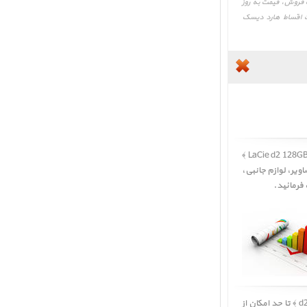
LaCie d2 ، لیست قیمت، بهترین قیمت فروش، قیمت به روز
 قیمت، تغییرات قیمت، قیمت اقساط هارد دیسک
کاربر گرامی، نقد و بررسی هارد دیسک اکسترنال لسی d2 128GB SSD ﴿ نقد و بررسی LaCie d2 128GB SSD Upgrade 2496 ﴾
ویر
،
لوازم جانبی
،
تا حد امکان از