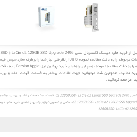
مربوطه را به دقت مطالعه نموده تا کالا از نظر فنی نیاز شما را بر طرف سازد سپس قیمت
شرکت گارانتی کننده را به دقت مطالعه نمود
رید نمائید. همچنین شما میتوانید جهت اطلاعات بیشتر به قسمت
قیمت
،
نقد و برر
د
، مراجعه فرمائید.
هارد دیسک اکسترنال لسی d2 128GB SSD، LaCie d2 128GB SSD Upgrade 2496، قیمت، مشخصا
128GB SSD، LaCie d2 128G