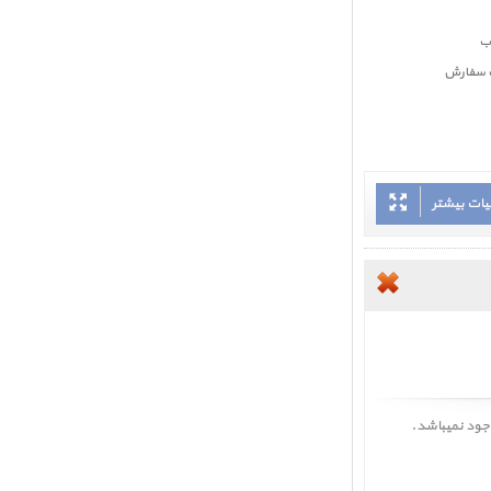
بت سفارش
یات بیشتر