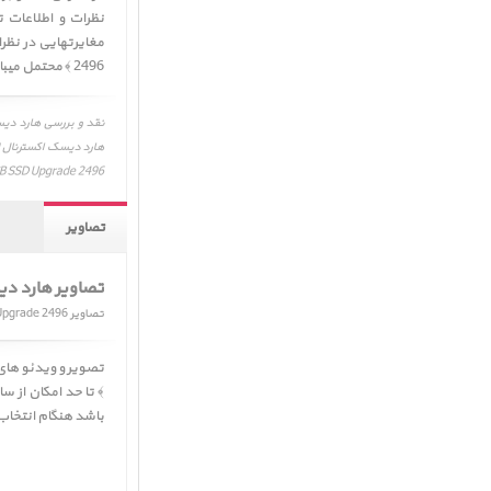
نظرات و اطلاعات 
2496 ﴾ محتمل میباشد. لذا جهت اطلاعات بیشتر و دقیقتر به وب سایت شرکت تولید کننده مراجعه فرمائید.
GB SSD Upgrade 2496
تصاویر
تصاویر هارد دیسک ا
تصاویر LaCie d2 128GB SSD Upgrade 2496
تصویر و ویدئو ها
﴾
تا حد امکان از س
باشد هنگام انتخاب