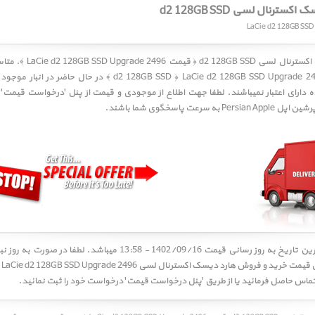
ترنال لسی d2 128GB SSD
LaCie d2 128GB SSD Upgrade 249 ﴾. متاسفانه
در حال حاضر در انبار موجود 
 دارای اعتبار نمیباشند. لطفا جهت اطلاع از موجودی و قیمت از پنل 'درخواست قیمت' ا
 سرعت پاسخگوی شما باشند.
کاربر گرامی! آخرین تاریخ به روز رسانی قیمت 1402/09/16 - 13:58 میباشد. 
ماس حاصل فرمائید یا از طریق 'پنل درخواست قیمت' درخواست خود را ثبت نمائید.