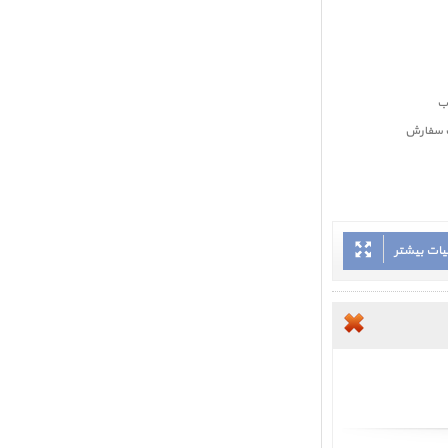
بت سفارش
یات بیشتر