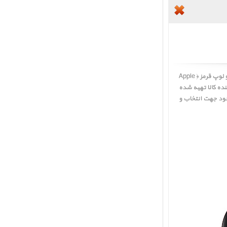
ساعت اپل اس ای جی پی اس بدنه آلومینیم خاکستری و بند سولو لوپ قرمز ﴿ Apple
نده کالا تهیه شده
جود جهت انتخاب و