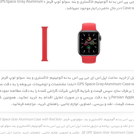
ساعت اپل اس ای جی پی اس بدنه آلومینیم خاکستری و بند سولو لوپ قرم
ار موجود نمیباشد.
GPS Space Gray Aluminum Case with Red Solo Loop ﴾ ابتدا مشخصات و توضیحات مربوطه ر
ا را بر طرف سازد سپس قیمت و شرایط گارانتی شرکت گارانتی کننده را به دقت مطالعه نمود
خرید پرشین اپل Persian Apple را به دقت بررسی و در صورت تمایل اقدام به خرید نمائید. هم
 قسمت
قیمت
،
نقد و بررسی
،
تصاویر
،
لوازم جانبی
،
راهنمای خرید
، مراجعه فرمائید.
ساعت اپل اس ای جی پی اس بدنه آلومینیم خاکستری و بند سولو لوپ قرمز، Case with Red Solo
SE GPS Space Gray Aluminum Case with Red Solo Loop، عکس و تصویر، لوازم جانبی، راهنمای خری