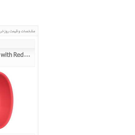
مشخصات و قیمت روز خر
se with Red Solo Loop
Apple Watch SE GPS Space Gray Aluminum Case with Red Solo Loop