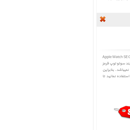
 و بند سولو لوپ قرمز ﴿ قیمت Apple Watch SE GPS Space Gray
ند سولو لوپ قرمز
نمیباشد. بنابراین
ستفاده نمائید تا