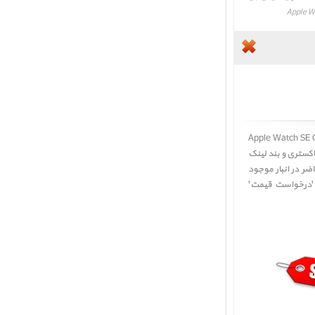
ینیم خاکستری و بند لینک چرمی مشکی ﴿ قیمت Apple Watch SE GPS Space
کستری و بند لینک
ضر در انبار موجود
ل 'درخواست قیمت'