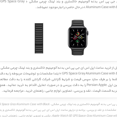
ساعت اپل اس ای جی پی اس بدنه آلومینیم خاکستری و ب
Alu ﴾ در حال حاضر در انبار موجود نمیباشد.
GPS Space Gray Aluminum Case with Black Leather Link ﴾ ابتدا مشخصات و توضیحات م
یاز شما را بر طرف سازد سپس قیمت و شرایط گارانتی شرکت گارانتی کننده را به دقت مطال
راهنمای خرید پرشین اپل Persian Apple را به دقت بررسی و در صورت تمایل اقدام به خرید نما
ر به قسمت
قیمت
،
نقد و بررسی
،
تصاویر
،
لوازم جانبی
،
راهنمای خرید
، مراجعه فرمائید.
ساعت اپل اس ای جی پی اس بدنه آلومینیم خاکستری و بند لینک چرمی مشکی، ase with Black
Leat، قیمت، مشخصات و نقد و بررسی، برنامه و درایور ساعت اپل اس ای جی پی اس بدنه آلومینیم خاکستری و
Apple Watch SE GPS Space Gray Aluminum Case with Black Leather Link، عکس و تصویر، لوا