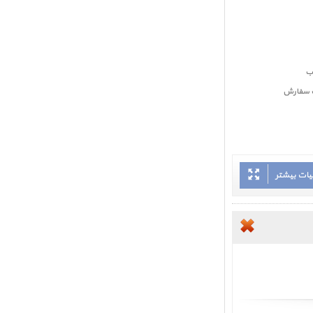
بت سفارش
یات بیشتر