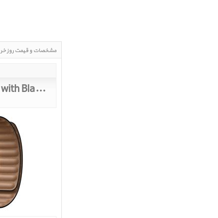
مشخصات و قیمت روز خر
ith Black Leather Link
Apple Watch SE GPS Space Gray Aluminum Case with Black Leather Link