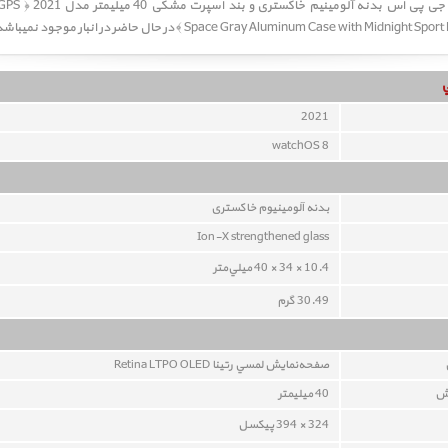
ساعت اپل اس ای جی پ
Space Gray Aluminum Case with Mid ﴾ در حال حاضر در انبار موجود نمیباشد.
2021
watchOS 8
بدنه آلومينيوم خاکستری
Ion-X strengthened glass
10.4 × 34 × 40 ميلي‌متر
30.49 گرم
صفحه‌نمايش لمسي رتينا Retina LTPO OLED
يش
40 ميليمتر
324 × 394 پيکسل