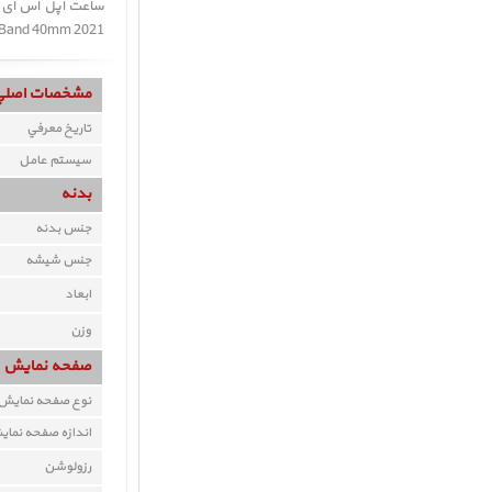
night Sport Band 40mm 2021
مشخصات اصلي
تاريخ معرفي
سيستم عامل
بدنه
جنس بدنه
جنس شيشه
ابعاد
وزن
صفحه نمايش
نوع صفحه نمايش
اندازه صفحه نما
رزولوشن