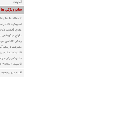
آداپتور
ساير ويژگي ها
 haptic feedback
اسپيکر با 50 درصد صداي قوي تر از اپل واچ سري 5
داراي قابليت مکال
داراي ميکروفون با 
پخش‌کننده‌ي مو
مقاومت در برابر آب (تا 
قابليت تشخيص زم
قابلیت پایش خوا
قابلیت Family Setup (در مدل های سلولار)
اقلام درون جعبه