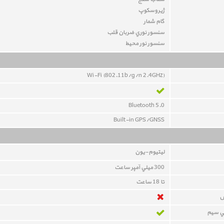
ژيروسکوپ
گام شمار
سنسور نوري ضربان قلب
سنسور نور محيط
Wi-Fi (802.11b/g/n 2.4GHz)
Bluetooth 5.0
Built-in GPS/GNSS
ليتيوم-يون
300 ميلي آمپر ساعت
تا 18 ساعت
ض
بي سيم