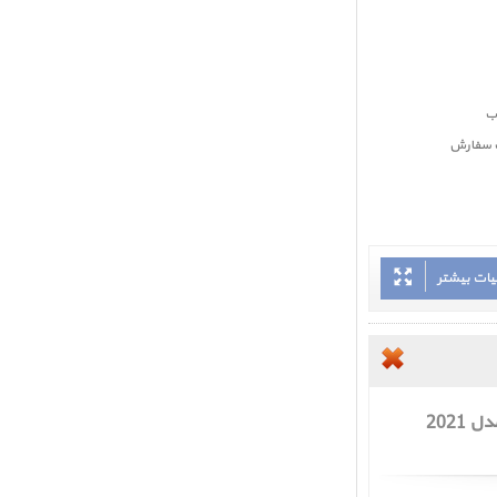
بت سفارش
یات بیشتر