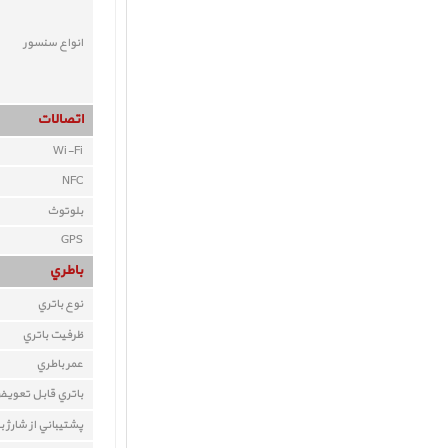
انواع سنسور
اتصالات
Wi-Fi
NFC
بلوتوث
GPS
باطري
نوع باتري
ظرفيت باتري
عمر باطري
باتري قابل تعوي
پشتيباني از شارژ 