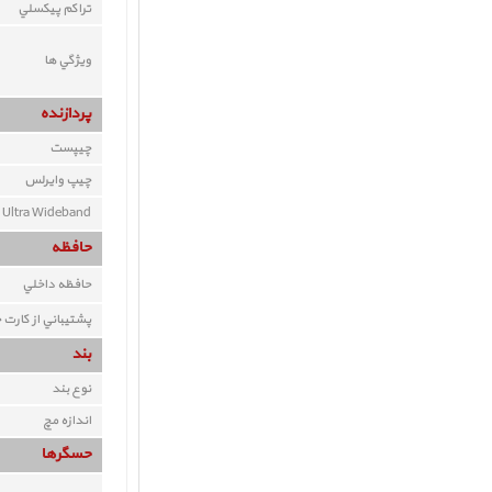
تراکم پيکسلي
ويژگي ها
پردازنده
چيپست
چيپ وايرلس
Ultra Wideband
حافظه
حافظه داخلي
پشتيباني از کارت 
بند
نوع بند
اندازه مچ
حسگرها