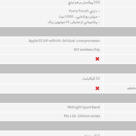
326 پيکسل بر هر اينچ
- داراي Force Touch
- ميزان روشنايي : 1000 نيت
- پشتيباني از نمايش 16 ميليون رنگ
Apple S5 SiP with 64-bit dual-core processor
W3 wireless chip
32
گيگابايت
حافظه
Midnight Sport Band
fits 130–200mm wrists
شتاب سنج