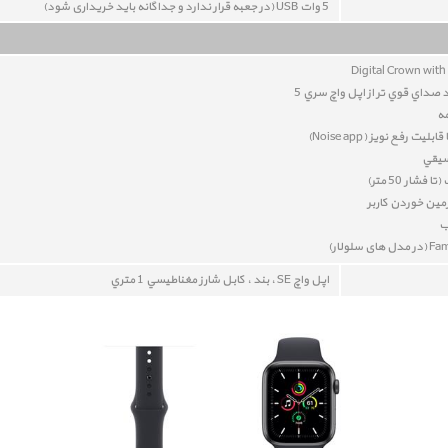
5 وات USB (در جعبه قرار ندارد و جداگانه باید خریداری شود)
Digital Crown with
مه
قابلیت رفع نویز (
Noise app
)
سيقي
فشار 50 متر)
ين خوردن کاربر
ب
اپل واچ SE ، بند ، کابل شارز مغناطيسي 1 متري