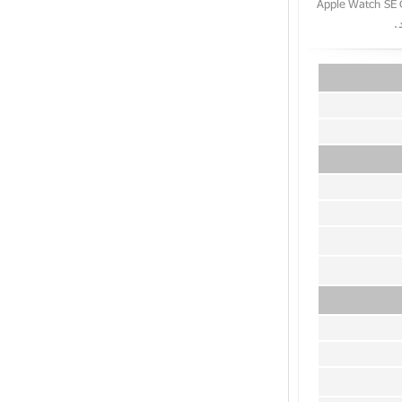
ی اس بدنه آلومینیم خاکستری و بند اسپرت مشکی 40 میلیمتر مدل 2021 ﴿ Apple Watch SE GPS