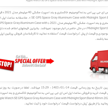
SE GPS Space Gray Aluminum Case with Midnight Sp ﴾. متاسفانه
ساعت اپل 
بدنه آلومینیم خاکستری و بند اسپرت مشکی 40 میلیمتر مدل 2021 ﴿ num Case with
Midnight Sport
در حال حاضر در انبار موجود نمیباشد. بنابراین قیمتهای اعلام شده دارای
ا باشند.
کاربر گرامی! آخرین تاریخ به روز رسانی قیمت 1403/01/14 - 15:29 میباشد. 
ئید یا از طریق 'پنل درخواست قیمت' درخواست خود را ثبت نمائید.