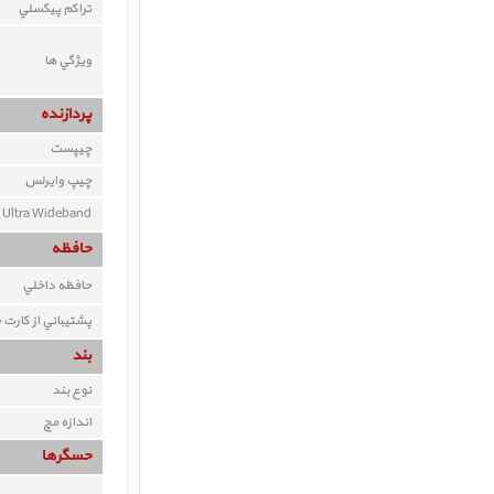
تراکم پيکسلي
ويژگي ها
پردازنده
چيپست
چيپ وايرلس
Ultra Wideband
حافظه
حافظه داخلي
پشتيباني از کارت 
بند
نوع بند
اندازه مچ
حسگرها