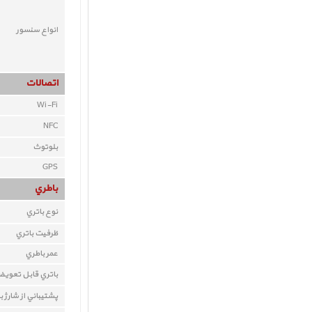
انواع سنسور
اتصالات
Wi-Fi
NFC
بلوتوث
GPS
باطري
نوع باتري
ظرفيت باتري
عمر باطري
باتري قابل تعوي
پشتيباني از شارژ 