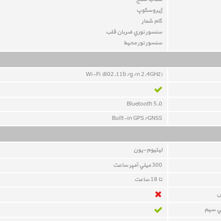
ژيروسکوپ
گام شمار
سنسور نوري ضربان قلب
سنسور نور محيط
Wi-Fi (802.11b/g/n 2.4GHz)
Bluetooth 5.0
Built-in GPS/GNSS
ليتيوم-يون
300 ميلي آمپر ساعت
تا 18 ساعت
ض
بي سيم