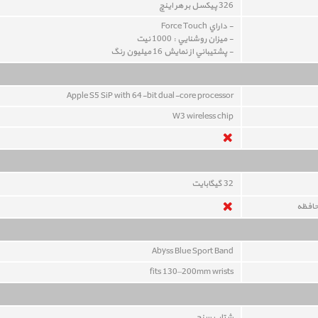
326 پيکسل بر هر اينچ
- داراي Force Touch
- ميزان روشنايي : 1000 نيت
- پشتيباني از نمايش 16 ميليون رنگ
Apple S5 SiP with 64-bit dual-core processor
W3 wireless chip
32
گيگابايت
حافظه
Abyss Blue Sport Band
fits 130–200mm wrists
شتاب سنج