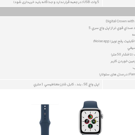
5 وات USB (در جعبه قرار ندارد و جداگانه باید خریداری شود)
Digital Crown with
مه
قابلیت رفع نویز (
Noise app
)
سيقي
فشار 50 متر)
ين خوردن کاربر
ب
اپل واچ SE ، بند ، کابل شارز مغناطيسي 1 متري