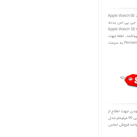
قیمت ساعت اپل اس ای جی پی اس بدنه آلومینیم نقره ای و بند اسپرت آبی 40 میلیمتر مدل 2021 ﴿ قیمت Apple Watch SE
 جی پی اس بدنه
Apple Watch SE GPS Silver Alumi
میباشند. لطفا جهت
اطلاع از موجودی و قیمت از پنل 'درخواست قیمت' استفاده نمائید تا کارشناسان فروش پرشین اپل Persian Apple به سرعت
لطفا در صورت به روز نبودن جهت اطلاع از
بهترین و آخرین قیمت خرید و فروش ساعت اپل اس ای جی پی اس بدنه آلومینیم نقره ای و بند اسپرت آبی 40 میلیمتر مدل
Apple Watch SE GPS Silver Aluminum Case with Abyss Blue Sport  ﴾ با واحد فروش تماس