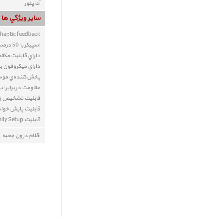
آداپتور
ساير ويژگي ها
 haptic feedback
اسپيکر با 50 درصد صداي قوي تر از اپل واچ سري 5
داراي قابليت مکال
داراي ميکروفون با 
پخش‌کننده‌ي مو
مقاومت در برابر آب (تا 
قابليت تشخيص زم
قابلیت پایش خوا
قابلیت Family Setup (در مدل های سلولار)
اقلام درون جعبه