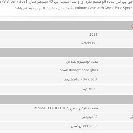
ساعت اپل اس ای جی پی اس بدنه آلومینیم نق
Aluminum Case with Aby ﴾ در حال حاضر در انبار موجود نمیباشد.
2021
watchOS 8
بدنه آلومينيوم نقره ای
Ion-X strengthened glass
10.4 × 34 × 40 ميلي‌متر
30.49 گرم
صفحه‌نمايش لمسي رتينا Retina LTPO OLED
يش
40 ميليمتر
324 × 394 پيکسل