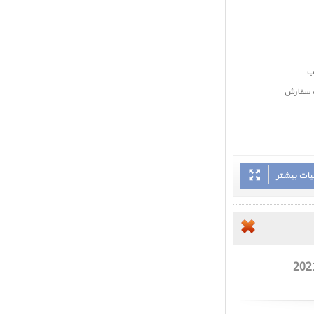
بت سفارش
یات بیشتر