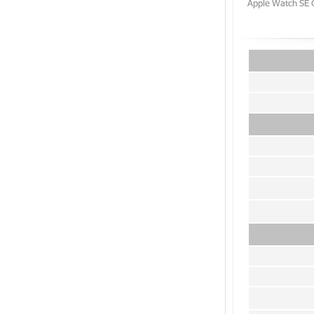
ره ای و بند اسپرت آبی 40 میلیمتر مدل 2021 ﴿ Apple Watch SE GPS Silver