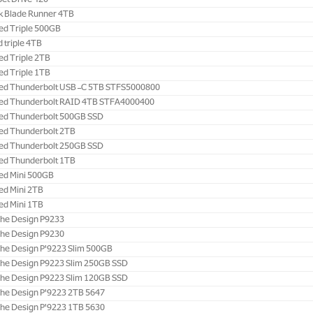
et Drive 420
k Blade Runner 4TB ‎
d Triple 500GB ‎
d triple 4TB
d Triple 2TB ‎
ed Triple 1TB
ed Thunderbolt USB-C 5TB STFS5000800
ed Thunderbolt RAID 4TB STFA4000400
ed Thunderbolt 500GB‎ SSD
ed Thunderbolt 2TB‎
ed Thunderbolt 250GB‎ SSD
ed Thunderbolt 1TB
d Mini 500GB ‎
ed Mini 2TB
d Mini 1TB‎
he Design P9233 ‎
he Design P9230 ‎
he Design P'9223 Slim 500GB ‎
che Design P9223 Slim 250GB SSD
che Design P9223 Slim 120GB SSD
he Design P'9223 2TB ‎5647
he Design P'9223 1TB‎ 5630