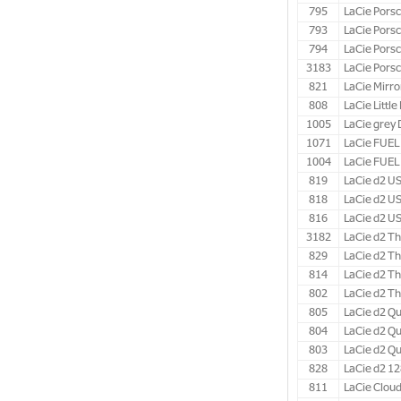
795
LaCie Porsc
793
LaCie Pors
794
LaCie Pors
3183
LaCie Pors
821
LaCie Mirro
808
LaCie Littl
1005
LaCie grey
1071
LaCie FUEL
1004
LaCie FUEL
819
LaCie d2 U
818
LaCie d2 U
816
LaCie d2 U
3182
LaCie d2 Th
829
LaCie d2 T
814
LaCie d2 T
802
LaCie d2 Th
805
LaCie d2 Q
804
LaCie d2 Qu
803
LaCie d2 Q
828
LaCie d2 1
811
LaCie Clou