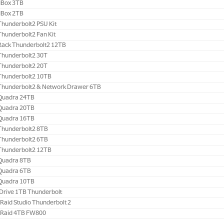
Box 3TB ‎
Box 2TB ‎
Thunderbolt2 PSU Kit‎
Thunderbolt2 Fan Kit‎
 Rack Thunderbolt2 12TB
 Thunderbolt2 30T
 Thunderbolt2 20T
 Thunderbolt2 10TB
 Thunderbolt2 & Network Drawer 6TB
 Quadra 24TB
 Quadra 20TB
 Quadra 16TB
 Thunderbolt2 8TB
 Thunderbolt2 6TB
 Thunderbolt2 12TB
 Quadra 8TB
 Quadra 6TB
 Quadra 10TB
rive 1TB Thunderbolt
Raid Studio Thunderbolt 2
 Raid 4TB FW800