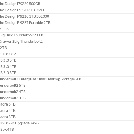
he Design P'9220 500GB ‎
che Design P9220 2TB ‎9649
che Design P'9220 1TB 302000
che Design P’9227 Portable 2TB
r 1TB
e Big Disk Thunderbolt2 1TB
 Drawer 2big Thunderbolt2
 2TB
 1TB 9817
SB 3.0 5TB
SB 3.0 4TB
SB 3.0 3TB
underbolt3 Enterprise Class Desktop Storage 6TB
hunderbolt2 6TB
hunderbolt2 4TB
underbolt2 3TB ‎
uadra 5TB
adra 4TB ‎
uadra 3TB
28GB SSD Upgrade 2496
dBox 4TB