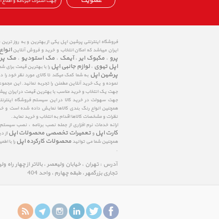
عضویت
فروشگاه اینترنتی پرشین اپل یکی از بهترین و به روز ترین
انواع
ایران میباشد که امکان انتخاب و خرید و فروش آنلاین
پرو
مکبوک ایر
آیمک
مک استودیو
مک پر
،
،
،
،
اپل تیوی
لوازم جانبی اپل
،
را با بهترین قیمت برای شم
پرشین اپل
به شما کمک میکند تا کالای مورد نظر خود را 
نموده و یک خرید آنلاین مطمئن را تجربه نمائید. این مجمو
جهت یک انتخاب و خرید مناسب با بهترین قیمت در ایران پی
جهت سهولت در خرید کالا در این سیستم فروشگاه اینترنتی ا
همچنین انواع رنگ بندی کالاها نمایش داده شده است و خرید
نظرات و مشخصات کالاها اقدام به انتخاب و خرید نماید.
ارائه خدمات نرم افزاری از جمله نصب برنامه ، نصب سیستم
کارت اپل
تعمیرات تخصصی محصولات اپل
و
از د
محصولات کارکرده اپل
همچنین شما می توانید
را با اط
.
آدرس : تهران ، خیابان ولیعصر ، بالاتر از چهار راه و
تجاری بزرگمهر ، طبقه چهارم ، واحد 404