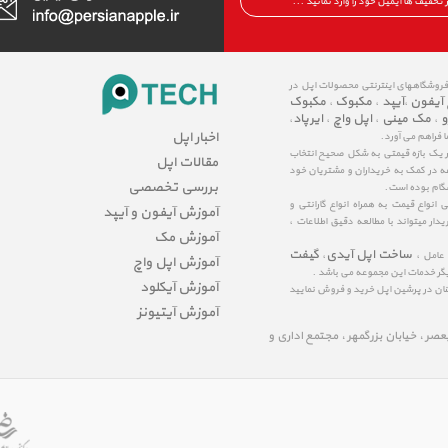
 فروشگاههای اینترنتی محصولات اپل در
 آیفون
آیپد
مکبوک
مکبوک
،
،
،
و
مک مینی
اپل واچ
ایرپاد
،
،
،
،
اخبار اپل
ا فراهم می آورد.
در یک بازه قیمتی به شکل صحیح انتخاب
مقالات اپل
عه در کمک به خریداران و مشتریان خود
بررسی تخصصی
شگام بوده است.
نواع قیمت به همراه انواع گارانتی و
آموزش آیفون و آیپد
ار میتواند با مطالعه دقیق اطلاعات ،
آموزش مک
ساخت اپل آیدی
گیفت
 عامل ،
،
آموزش اپل واچ
یگر خدمات این مجموعه می باشد .
آموزش آیکلود
مینان در پرشین اپل خرید و فروش نمایید
آموزش آیتیونز
لیعصر ، خیابان بزرگمهر ، مجتمع اداری و