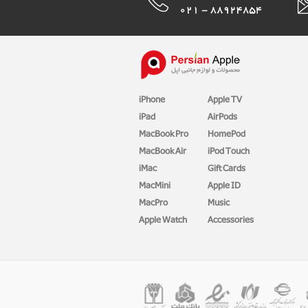
iPhone
Apple TV
iPad
AirPods
MacBook Pro
HomePod
MacBook Air
iPod Touch
iMac
Gift Cards
MacMini
Apple ID
MacPro
Music
Apple Watch
Accessories