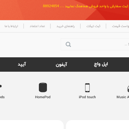
بت سفارش با واحد فروش هماهنگ نمایید ... 88924854
|
|
|
|
واست قیمت
ثبت تیکت
راهنمای خرید
نماد اعتماد
ارتباط با ما