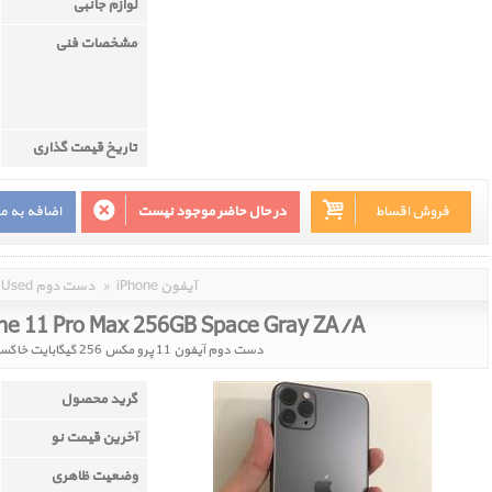
لوازم جانبی
مشخصات فنی
تاریخ قیمت گذاری
فروش اقساط
در حال حاضر موجود نیست
اضافه به م
iPhone آیفون
»
Used دست دوم
ne 11 Pro Max 256GB Space Gray ZA/A
دست دوم آیفون 11 پرو مکس 256 گیگابایت خاکستری دو سیم ZA/A
گرید محصول
آخرین قیمت نو
وضعیت ظاهری