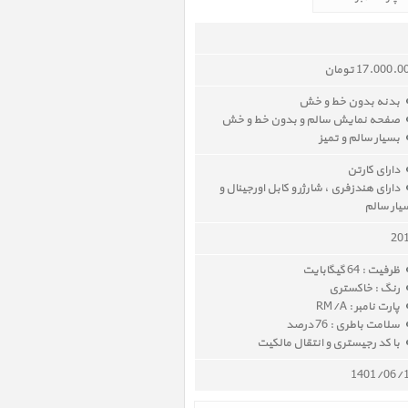
17.000. تومان
بدنه بدون خط و خش
صفحه نمایش سالم و بدون خط و خش
بسیار سالم و تمیز
دارای کارتن
دارای هندزفری ، شارژر و کابل اورجینال و
یار سالم
20
ظرفیت : 64 گیگابایت
رنگ : خاکستری
پارت نامبر : RM/A
سلامت باطری : 76 درصد
با کد رجیستری و انتقال مالکیت
1401/06/