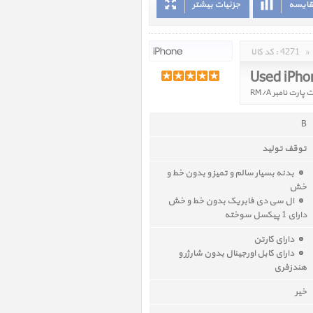
قایسه
جزئیات بیشتر
»
4271
کد کالا :
Used iPho
B
توقف تولید
بدنه بسیار سالم و تمیز و بدون خط و
خش
ال سی دی فابریک بدون خط و خش
دارای 1 پیکسل سوخته
دارای کارتن
دارای کابل اورجینال بدون شارژر و
هندزفری
خیر