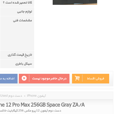
کالا تعمیر شده است ؟
لوازم جانبی
مشخصات فنی
تاریخ قیمت گذاری
سیکل باطری
فروش اقساط
در حال حاضر موجود نیست
اضافه به م
iPhone آیفون
»
Used دست دوم
ne 12 Pro Max 256GB Space Gray ZA/A
دست دوم آیفون 12 پرو مکس 256 گیگابایت خاکستری دو سیم ZA/A