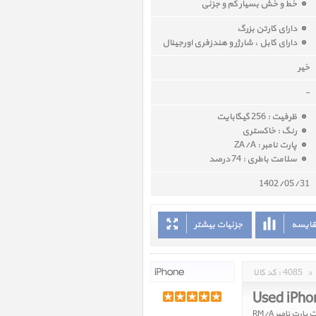
خط و خش بسیار کم و جزئی
دارای کارتن بزرگ
دارای کابل ، شارژر و هندزفری اورجینال
خیر
-
ظرفیت : 256 گیگابایت
رنگ : خاکستری
پارت نامبر : ZA/A
سلامت باطری : 74 درصد
1402/05/31
قایسه
جزئیات بیشتر
»
4085
کد کالا :
Used iPho