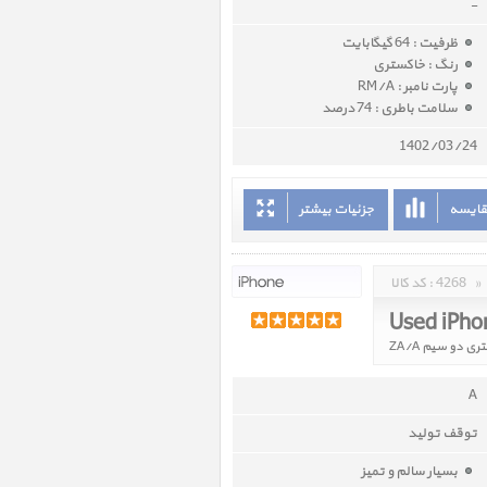
-
ظرفیت : 64 گیگابایت
رنگ : خاکستری
پارت نامبر : RM/A
سلامت باطری : 74 درصد
1402/03/24
قایسه
جزئیات بیشتر
»
4268
کد کالا :
Used iPho
A
توقف تولید
بسیار سالم و تمیز