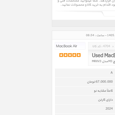
بران قراردهد. شما میتوانید مشخصات فنی و
ود اقدام به خرید کالا و محصولات نمائید.
»
4704
کد کالا :
Used MacB
A
67.000.000 تومان
کاملاً مشابه نو
دارای کارتن
2024