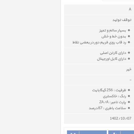
A
توقف تولید
بسیار سالم و تمیز
بدون خط و خش
رد قاب روی فریم دور در بعضی نقاط
دارای کارتن اصلی
دارای کابل اورجینال
خیر
-
ظرفیت : 256 گیگابایت
رنگ : خاکستری
پارت نامبر : ZA/A
سلامت باطری : 87 درصد
1402/10/07