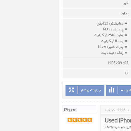
خیر
ندارد
نمایشگر : 13 اینچ
پردازنده : M3
هارد : 256 گیگابایت
رم : 8 گیگابایت
پارت نامبر : LL/A
رنگ : میدنایت
1403/09/05
12
قایسه
جزئیات بیشتر
»
4446
کد کالا :
Used iPho