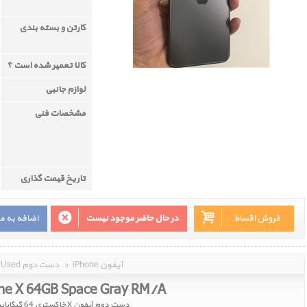
کارتن و بسته بندی
کالا تعمیر شده است ؟
لوازم جانبی
مشخصات فنی
تاریخ قیمت گذاری
فروش اقساط
در حال حاضر موجود نیست
اضافه به م
iPhone آیفون
»
Used دست دوم
ne X 64GB Space Gray RM/A
دست دوم آیفون X خاکستری 64 گیگابایت پارت نامبر RM/A