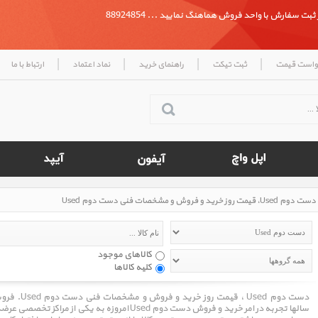
بت سفارش با واحد فروش هماهنگ نمایید ... 88924854
|
|
|
|
واست قیمت
ثبت تیکت
راهنمای خرید
نماد اعتماد
ارتباط با ما
دست دوم Used، قیمت روز خرید و فروش و مشخصات فنی دست دوم Used
کالاهای موجود
کلیه کالاها
سالها تجربه در امر خرید و فروش دست دوم Used امروزه ب