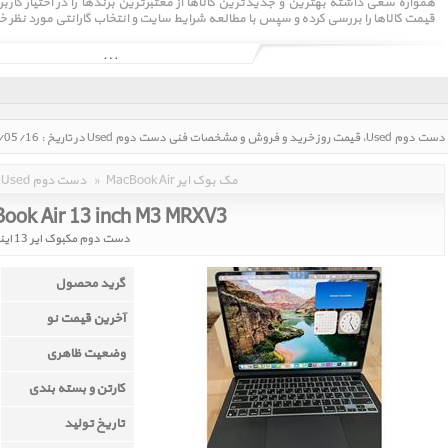
همواره سعی داشته بهترین و جدیدترین کالاها از معتبرترین برندها را در اختیار کار
قیمت کالاها را بررسی کرده و سپس با مطالعه شرایط سایت و انتخاب گارانتی مورد نظر خ
دست دوم Used، قیمت روز خرید و فروش و مشخصات فنی دست دوم Used در تاریخ : 1405/05/16 - ساعت : 08:54
MacBook Air مک بوک ایر
»
Used دست دوم
ook Air 13 inch M3 MRXV3
دست دوم مکبوک ایر 13 اینچ M3 مدل MRXV3
گرید محصول
آخرین قیمت نو
وضعیت ظاهری
کارتن و بسته بندی
تاریخ تولید