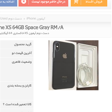
فروش اقساط
در حال حاضر موجود نیست
اضافه به م
iPhone آیفون
»
Used دست دوم
ne XS 64GB Space Gray RM/A
دست دوم آیفون XS خاکستری 64 گیگابایت پارت نامبر RM/A
گرید محصول
آخرین قیمت نو
وضعیت ظاهری
کارتن و بسته بندی
کالا تعمیر شده است ؟