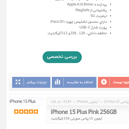
پردازنده Apple A16 Bionic
پشتیبانی از MagSafe
اینترنت 5G
داراي سنسور تشخيص چهره (Face ID)
پورت شارژ USB-C
حافظه داخلي : 128 ، 256 و 512 گيگابايت
وجود نیست
اضافه به مقایسه
جزئیات بیشتر
15 Plus 15 پلاس
»
iPhone آیفون
»
4334
کد کالا :
iPhone 15 Plus Pink 256GB
آیفون 15 پلاس صورتی 256 گیگابایت