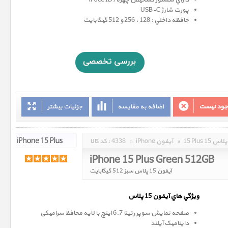
داراي سنسور تشخيص چهره (Face ID)
پورت شارژ USB-C
حافظه داخلي : 128 ، 256 و 512 گيگابايت
وجود نیست
اضافه به مقایسه
جزئیات بیشتر
15 Plus 15 پلاس
»
iPhone آیفون
»
4338
کد کالا :
iPhone 15 Plus Green 512GB
آیفون 15 پلاس سبز 512 گیگابایت
ويژگي هاي آيفون 15 پلاس
صفحه نمايش سوپر رتينا 6.7 اينچ با لایه محافظ سرامیکی
داینامیک آیلند