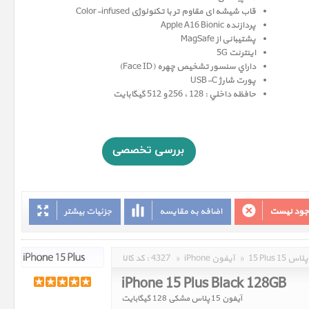
قاب شیشه ای مقاوم تر با تکنولوژی Color-infused
پردازنده Apple A16 Bionic
پشتیبانی از MagSafe
اینترنت 5G
داراي سنسور تشخيص چهره (Face ID)
پورت شارژ USB-C
حافظه داخلي : 128 ، 256 و 512 گيگابايت
وجود نیست
اضافه به مقایسه
جزئیات بیشتر
15 Plus 15 پلاس
»
iPhone آیفون
»
4327
کد کالا :
iPhone 15 Plus Black 128GB
آیفون 15 پلاس مشکی 128 گیگابایت