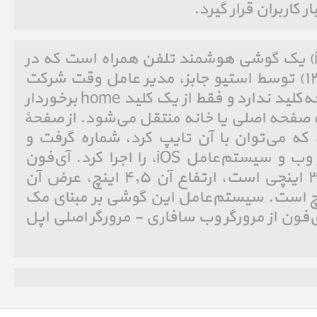
 کاربران قرار گیرد.
آی‌فون (به انگلیسی: iPhone)‏ یک گوشی هوشمند تلفن همراه است که در
روز ۹ ژانویه ۲۰۰۷ (۱۹دی۱۳۸۵) توسط استیو جابز، مدیر عامل وقت شرکت
اپل معرفی شد. آی‌فون صفحه‌کلید ندارد و فقط از یک کلید home برخوردار
 صفحه اصلی یا خانه منتقل می‌شود. از صفحهٔ
ه می‌توان با آن تایپ کرد، شماره گرفت و
برنامه‌های گوناگون مبتنی بر وب و سیستم‌عامل iOS، را اجرا کرد. آی‌فون
دارای یک صفحه نمایش ۳٫۵ اینچی است، ارتفاع آن ۴٫۵ اینچ، عرض آن
اینچ و ضخامتش ۰٫۵اینچ است. سیستم‌عامل این گوشی بر مبنای مک
 نام دارد. آی‌فون از مرورگر وب سافاری - مرورگر اصلی اپل