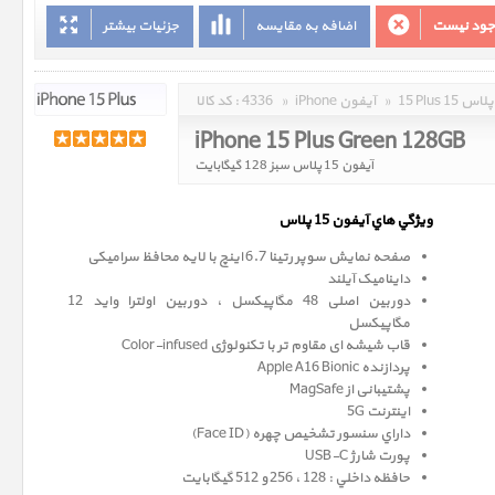
وجود نیست
اضافه به مقایسه
جزئیات بیشتر
15 Plus 15 پلاس
»
iPhone آیفون
»
4336
کد کالا :
iPhone 15 Plus Green 128GB
آیفون 15 پلاس سبز 128 گیگابایت
ويژگي هاي آيفون 15 پلاس
صفحه نمايش سوپر رتينا 6.7 اينچ با لایه محافظ سرامیکی
داینامیک آیلند
دوربین اصلی 48 مگاپیکسل ، دوربین اولترا واید 12
مگاپيکسل
قاب شیشه ای مقاوم تر با تکنولوژی Color-infused
پردازنده Apple A16 Bionic
پشتیبانی از MagSafe
اینترنت 5G
داراي سنسور تشخيص چهره (Face ID)
پورت شارژ USB-C
حافظه داخلي : 128 ، 256 و 512 گيگابايت