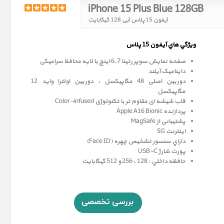
iPhone 15 Plus Blue 128GB
آیفون 15 پلاس آبی 128 گیگابایت
ويژگي هاي آيفون 15 پلاس
صفحه نمايش سوپر رتينا 6.7 اينچ با لایه محافظ سرامیکی
داینامیک آیلند
دوربین اصلی 48 مگاپیکسل ، دوربین اولترا واید 12
مگاپيکسل
قاب شیشه ای مقاوم تر با تکنولوژی Color-infused
پردازنده Apple A16 Bionic
پشتیبانی از MagSafe
اینترنت 5G
داراي سنسور تشخيص چهره (Face ID)
پورت شارژ USB-C
حافظه داخلي : 128 ، 256 و 512 گيگابايت