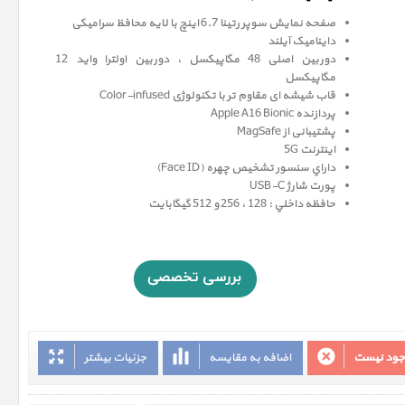
صفحه نمايش سوپر رتينا 6.7 اينچ با لایه محافظ سرامیکی
داینامیک آیلند
دوربین اصلی 48 مگاپیکسل ، دوربین اولترا واید 12
مگاپيکسل
قاب شیشه ای مقاوم تر با تکنولوژی Color-infused
پردازنده Apple A16 Bionic
پشتیبانی از MagSafe
اینترنت 5G
داراي سنسور تشخيص چهره (Face ID)
پورت شارژ USB-C
حافظه داخلي : 128 ، 256 و 512 گيگابايت
وجود نیست
اضافه به مقایسه
جزئیات بیشتر