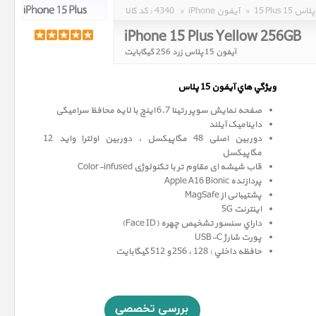
15 Plus 15 پلاس
»
iPhone آیفون
»
4340
کد کالا :
iPhone 15 Plus Yellow 256GB
آیفون 15 پلاس زرد 256 گیگابایت
ويژگي هاي آيفون 15 پلاس
صفحه نمايش سوپر رتينا 6.7 اينچ با لایه محافظ سرامیکی
داینامیک آیلند
دوربین اصلی 48 مگاپیکسل ، دوربین اولترا واید 12
مگاپيکسل
قاب شیشه ای مقاوم تر با تکنولوژی Color-infused
پردازنده Apple A16 Bionic
پشتیبانی از MagSafe
اینترنت 5G
داراي سنسور تشخيص چهره (Face ID)
پورت شارژ USB-C
حافظه داخلي : 128 ، 256 و 512 گيگابايت