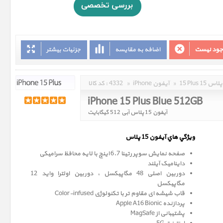
وجود نیست
اضافه به مقایسه
جزئیات بیشتر
15 Plus 15 پلاس
»
iPhone آیفون
»
4332
کد کالا :
iPhone 15 Plus Blue 512GB
آیفون 15 پلاس آبی 512 گیگابایت
ويژگي هاي آيفون 15 پلاس
صفحه نمايش سوپر رتينا 6.7 اينچ با لایه محافظ سرامیکی
داینامیک آیلند
دوربین اصلی 48 مگاپیکسل ، دوربین اولترا واید 12
مگاپيکسل
قاب شیشه ای مقاوم تر با تکنولوژی Color-infused
پردازنده Apple A16 Bionic
پشتیبانی از MagSafe