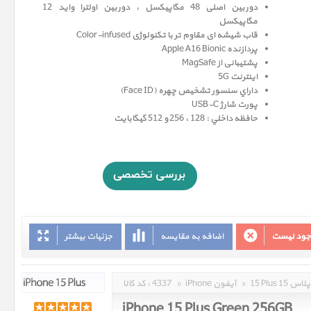
دوربین اصلی 48 مگاپیکسل ، دوربین اولترا واید 12
مگاپيکسل
قاب شیشه ای مقاوم تر با تکنولوژی Color-infused
پردازنده Apple A16 Bionic
پشتیبانی از MagSafe
اینترنت 5G
داراي سنسور تشخيص چهره (Face ID)
پورت شارژ USB-C
حافظه داخلي : 128 ، 256 و 512 گيگابايت
وجود نیست
اضافه به مقایسه
جزئیات بیشتر
15 Plus 15 پلاس
»
iPhone آیفون
»
4337
کد کالا :
iPhone 15 Plus Green 256GB