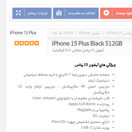
وجود نیست
اضافه به مقایسه
جزئیات بیشتر
15 Plus 15 پلاس
»
iPhone آیفون
»
4329
کد کالا :
iPhone 15 Plus Black 512GB
آیفون 15 پلاس مشکی 512 گیگابایت
ويژگي هاي آيفون 15 پلاس
صفحه نمايش سوپر رتينا 6.7 اينچ با لایه محافظ سرامیکی
داینامیک آیلند
دوربین اصلی 48 مگاپیکسل ، دوربین اولترا واید 12
مگاپيکسل
قاب شیشه ای مقاوم تر با تکنولوژی Color-infused
پردازنده Apple A16 Bionic
پشتیبانی از MagSafe
اینترنت 5G
داراي سنسور تشخيص چهره (Face ID)
پورت شارژ USB-C