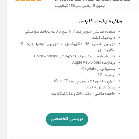
آیفون 15 پلاس سبز 256 گیگابایت
ويژگي هاي آيفون 15 پلاس
صفحه نمايش سوپر رتينا 6.7 اينچ با لایه محافظ سرامیکی
داینامیک آیلند
دوربین اصلی 48 مگاپیکسل ، دوربین اولترا واید 12
مگاپيکسل
قاب شیشه ای مقاوم تر با تکنولوژی Color-infused
پردازنده Apple A16 Bionic
پشتیبانی از MagSafe
اینترنت 5G
داراي سنسور تشخيص چهره (Face ID)
پورت شارژ USB-C
حافظه داخلي : 128 ، 256 و 512 گيگابايت