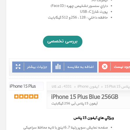
اینترنت 5G
داراي سنسور تشخيص چهره (Face ID)
پورت شارژ USB-C
حافظه داخلي : 128 ، 256 و 512 گيگابايت
وجود نیست
اضافه به مقایسه
جزئیات بیشتر
15 Plus 15 پلاس
»
iPhone آیفون
»
4331
کد کالا :
iPhone 15 Plus Blue 256GB
آیفون 15 پلاس آبی 256 گیگابایت
ويژگي هاي آيفون 15 پلاس
صفحه نمايش سوپر رتينا 6.7 اينچ با لایه محافظ سرامیکی