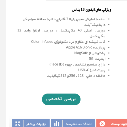
ويژگي هاي آيفون 15 پلاس
صفحه نمايش سوپر رتينا 6.7 اينچ با لایه محافظ سرامیکی
داینامیک آیلند
دوربین اصلی 48 مگاپیکسل ، دوربین اولترا واید 12
مگاپيکسل
قاب شیشه ای مقاوم تر با تکنولوژی Color-infused
پردازنده Apple A16 Bionic
پشتیبانی از MagSafe
اینترنت 5G
داراي سنسور تشخيص چهره (Face ID)
پورت شارژ USB-C
حافظه داخلي : 128 ، 256 و 512 گيگابايت
وجود نیست
اضافه به مقایسه
جزئیات بیشتر