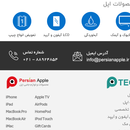
ل
iPhone
Apple TV
 اپل
iPad
AirPods
 تخصصی
MacBook Pro
HomePod
آیفون و آیپد
MacBook Air
iPod Touch
 مک
iMac
Gift Cards