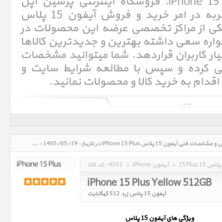
فنی آیفون 15 پلاس iPhone 15 Plus. فروشگاه اینترنتی پرشین اپل
Persian Apple با سالها تجربه در امر خرید و فروش آیفون 15 پلاس
 امروزه به یکی از مراکز تخصصی عرضه این محصولات در
اره سعی داشته بهترین و جدیدترین کالاها
ختیار کاربران قراردهد. شما میتوانید مشخصات
سی کرده و سپس با مطالعه شرایط سایت و
 اقدام به خرید کالا و محصولات نمائید.
آی‌فون (به انگلیسی: iPhone)‏ یک گوشی هوشمند تلفن همراه است که در روز ۹ ژانویه ۲۰۰۷ (۱۹دی۱۳۸۵) توسط استیو جابز، مدیر
عامل وقت شرکت اپل معرفی شد. آی‌فون صفحه‌کلید ندارد و فقط از یک کلید home برخوردار است که با فشردن آن کاربر به صفحه
بهره می‌گیرد، که می‌توان با آن تایپ کرد، شماره گرفت و برنامه‌های گوناگون
مبتنی بر وب و سیستم‌عامل iOS، را اجرا کرد. آی‌فون دارای یک صفحه نمایش ۳٫۵ اینچی است، ارتفاع آن ۴٫۵ اینچ، عرض آن ۳٫۴
اینچ و ضخامتش ۰٫۵اینچ است. سیستم‌عامل این گوشی بر مبنای مک اواس است و iOS نام دارد. آی‌فون از مرورگر وب سافاری -
آیفون 15 پلاس iPhone 15 Plus، قیمت روز خرید و فروش و مشخصات فنی آیفون 15 پلاس iPhone 15 Plus در تاریخ : 1405/05/19 - ساعت : 14:55
15 Plus 15 پلاس
»
iPhone آیفون
»
4341
کد کالا :
iPhone 15 Plus Yellow 512GB
آیفون 15 پلاس زرد 512 گیگابایت
ويژگي هاي آيفون 15 پلاس