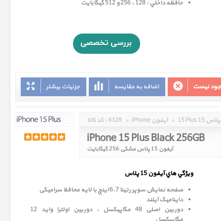
حافظه داخلي : 128 ، 256 و 512 گيگابايت
وجود نیست
اضافه به مقایسه
جزئیات بیشتر
15 Plus 15 پلاس
»
iPhone آیفون
»
4328
کد کالا :
iPhone 15 Plus Black 256GB
آیفون 15 پلاس مشکی 256 گیگابایت
ويژگي هاي آيفون 15 پلاس
صفحه نمايش سوپر رتينا 6.7 اينچ با لایه محافظ سرامیکی
داینامیک آیلند
دوربین اصلی 48 مگاپیکسل ، دوربین اولترا واید 12
مگاپيکسل