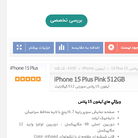
وجود نیست
اضافه به مقایسه
جزئیات بیشتر
15 Plus 15 پلاس
»
iPhone آیفون
»
4335
کد کالا :
iPhone 15 Plus Pink 512GB
آیفون 15 پلاس صورتی 512 گیگابایت
ويژگي هاي آيفون 15 پلاس
صفحه نمايش سوپر رتينا 6.7 اينچ با لایه محافظ سرامیکی
داینامیک آیلند
دوربین اصلی 48 مگاپیکسل ، دوربین اولترا واید 12
مگاپيکسل
قاب شیشه ای مقاوم تر با تکنولوژی Color-infused