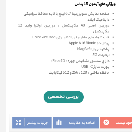
ويژگي هاي آيفون 15 پلاس
صفحه نمايش سوپر رتينا 6.7 اينچ با لایه محافظ سرامیکی
داینامیک آیلند
دوربین اصلی 48 مگاپیکسل ، دوربین اولترا واید 12
مگاپيکسل
قاب شیشه ای مقاوم تر با تکنولوژی Color-infused
پردازنده Apple A16 Bionic
پشتیبانی از MagSafe
اینترنت 5G
داراي سنسور تشخيص چهره (Face ID)
پورت شارژ USB-C
حافظه داخلي : 128 ، 256 و 512 گيگابايت
وجود نیست
اضافه به مقایسه
جزئیات بیشتر