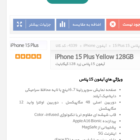
وجود نیست
اضافه به مقایسه
جزئیات بیشتر
15 Plus 15 پلاس
»
iPhone آیفون
»
4339
کد کالا :
iPhone 15 Plus Yellow 128GB
آیفون 15 پلاس زرد 128 گیگابایت
ويژگي هاي آيفون 15 پلاس
صفحه نمايش سوپر رتينا 6.7 اينچ با لایه محافظ سرامیکی
داینامیک آیلند
دوربین اصلی 48 مگاپیکسل ، دوربین اولترا واید 12
مگاپيکسل
قاب شیشه ای مقاوم تر با تکنولوژی Color-infused
پردازنده Apple A16 Bionic
پشتیبانی از MagSafe
اینترنت 5G