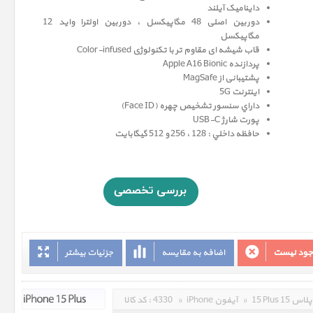
داینامیک آیلند
دوربین اصلی 48 مگاپیکسل ، دوربین اولترا واید 12
مگاپيکسل
قاب شیشه ای مقاوم تر با تکنولوژی Color-infused
پردازنده Apple A16 Bionic
پشتیبانی از MagSafe
اینترنت 5G
داراي سنسور تشخيص چهره (Face ID)
پورت شارژ USB-C
حافظه داخلي : 128 ، 256 و 512 گيگابايت
وجود نیست
اضافه به مقایسه
جزئیات بیشتر
15 Plus 15 پلاس
»
iPhone آیفون
»
4330
کد کالا :