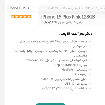
15 Plus 15 پلاس
»
iPhone آیفون
»
4333
کد کالا :
iPhone 15 Plus Pink 128GB
آیفون 15 پلاس صورتی 128 گیگابایت
ويژگي هاي آيفون 15 پلاس
صفحه نمايش سوپر رتينا 6.7 اينچ با لایه محافظ سرامیکی
داینامیک آیلند
دوربین اصلی 48 مگاپیکسل ، دوربین اولترا واید 12
مگاپيکسل
قاب شیشه ای مقاوم تر با تکنولوژی Color-infused
پردازنده Apple A16 Bionic
پشتیبانی از MagSafe
اینترنت 5G
داراي سنسور تشخيص چهره (Face ID)
پورت شارژ USB-C
حافظه داخلي : 128 ، 256 و 512 گيگابايت