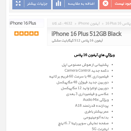
وجود نیست
اضافه به مقایسه
جزئیات بیشتر
16 Plus 16 پلاس
»
iPhone آیفون
»
4632
کد کالا :
iPhone 16 Plus 512GB Black
آیفون 16 پلاس 512 گیگابایت مشکی
ويژگي هاي آيفون 16 پلاس
پشتیبانی از هوش مصنوعی اپل
دکمه جدید Camera Control
فیلمبرداری 4K با سرعت 60 فریم بر ثانیه
دوربین جدید فیوژن 48 مگاپیکسل
دوربین اولترا واید 12 مگاپیکسل
عکاسی و فیلمبرداری 3 بعدی
ویژگی Audio Mix
پردازنده قدرتمند A18
عمر بیشتر باطری
بدنه آلومینیومی
صفحه نمايش سوپر رتينا 6.7 اينچ
اینترنت 5G