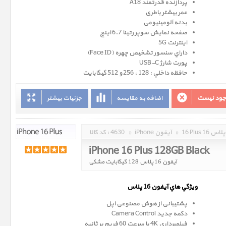
پردازنده قدرتمند A18
عمر بیشتر باطری
بدنه آلومینیومی
صفحه نمايش سوپر رتينا 6.7 اينچ
اینترنت 5G
داراي سنسور تشخيص چهره (Face ID)
پورت شارژ USB-C
حافظه داخلي : 128 ، 256 و 512 گيگابايت
وجود نیست
اضافه به مقایسه
جزئیات بیشتر
16 Plus 16 پلاس
»
iPhone آیفون
»
4630
کد کالا :
iPhone 16 Plus 128GB Black
آیفون 16 پلاس 128 گیگابایت مشکی
ويژگي هاي آيفون 16 پلاس
پشتیبانی از هوش مصنوعی اپل
دکمه جدید Camera Control
فیلمبرداری 4K با سرعت 60 فریم بر ثانیه