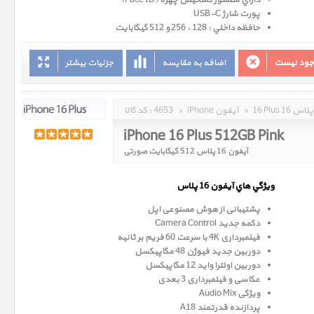
داراي سنسور تشخيص چهره (Face ID)
پورت شارژ USB-C
حافظه داخلي : 128 ، 256 و 512 گيگابايت
وجود نیست
اضافه به مقایسه
جزئیات بیشتر
16 Plus 16 پلاس
»
iPhone آیفون
»
4653
کد کالا :
iPhone 16 Plus 512GB Pink
آیفون 16 پلاس 512 گیگابایت صورتی
ويژگي هاي آيفون 16 پلاس
پشتیبانی از هوش مصنوعی اپل
دکمه جدید Camera Control
فیلمبرداری 4K با سرعت 60 فریم بر ثانیه
دوربین جدید فیوژن 48 مگاپیکسل
دوربین اولترا واید 12 مگاپیکسل
عکاسی و فیلمبرداری 3 بعدی
ویژگی Audio Mix
پردازنده قدرتمند A18