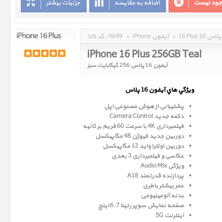
وجود نیست
اضافه به مقایسه
جزئیات بیشتر
16 Plus 16 پلاس
»
iPhone آیفون
»
4649
کد کالا :
iPhone 16 Plus 256GB Teal
آیفون 16 پلاس 256 گیگابایت سبز
ويژگي هاي آيفون 16 پلاس
پشتیبانی از هوش مصنوعی اپل
دکمه جدید Camera Control
فیلمبرداری 4K با سرعت 60 فریم بر ثانیه
دوربین جدید فیوژن 48 مگاپیکسل
دوربین اولترا واید 12 مگاپیکسل
عکاسی و فیلمبرداری 3 بعدی
ویژگی Audio Mix
پردازنده قدرتمند A18
عمر بیشتر باطری
بدنه آلومینیومی
صفحه نمايش سوپر رتينا 6.7 اينچ
اینترنت 5G