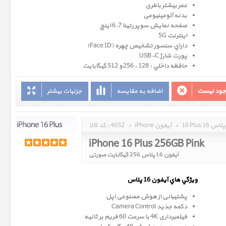
عمر بیشتر باطری
بدنه آلومینیومی
صفحه نمايش سوپر رتينا 6.7 اينچ
اینترنت 5G
داراي سنسور تشخيص چهره (Face ID)
پورت شارژ USB-C
حافظه داخلي : 128 ، 256 و 512 گيگابايت
وجود نیست
اضافه به مقایسه
جزئیات بیشتر
16 Plus 16 پلاس
»
iPhone آیفون
»
4652
کد کالا :
iPhone 16 Plus 256GB Pink
آیفون 16 پلاس 256 گیگابایت صورتی
ويژگي هاي آيفون 16 پلاس
پشتیبانی از هوش مصنوعی اپل
دکمه جدید Camera Control
فیلمبرداری 4K با سرعت 60 فریم بر ثانیه