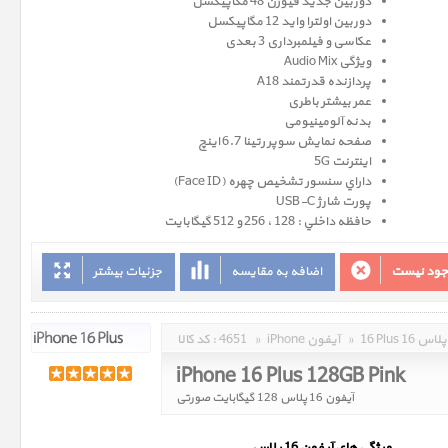
دوربین جدید فیوژن 48 مگاپیکسل
دوربین اولترا واید 12 مگاپیکسل
عکاسی و فیلمبرداری 3 بعدی
ویژگی Audio Mix
پردازنده قدرتمند A18
عمر بیشتر باطری
بدنه آلومینیومی
صفحه نمايش سوپر رتينا 6.7 اينچ
اینترنت 5G
داراي سنسور تشخيص چهره (Face ID)
پورت شارژ USB-C
حافظه داخلي : 128 ، 256 و 512 گيگابايت
وجود نیست
اضافه به مقایسه
جزئیات بیشتر
16 Plus 16 پلاس
»
iPhone آیفون
»
4651
کد کالا :
iPhone 16 Plus 128GB Pink
آیفون 16 پلاس 128 گیگابایت صورتی