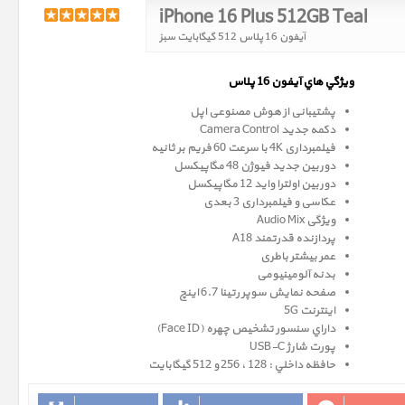
iPhone 16 Plus 512GB Teal
آیفون 16 پلاس 512 گیگابایت سبز
ويژگي هاي آيفون 16 پلاس
پشتیبانی از هوش مصنوعی اپل
دکمه جدید Camera Control
فیلمبرداری 4K با سرعت 60 فریم بر ثانیه
دوربین جدید فیوژن 48 مگاپیکسل
دوربین اولترا واید 12 مگاپیکسل
عکاسی و فیلمبرداری 3 بعدی
ویژگی Audio Mix
پردازنده قدرتمند A18
عمر بیشتر باطری
بدنه آلومینیومی
صفحه نمايش سوپر رتينا 6.7 اينچ
اینترنت 5G
داراي سنسور تشخيص چهره (Face ID)
پورت شارژ USB-C
حافظه داخلي : 128 ، 256 و 512 گيگابايت