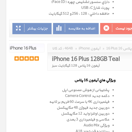
داراي سنسور تشخيص چهره (Face ID)
پورت شارژ USB-C
حافظه داخلي : 128 ، 256 و 512 گيگابايت
وجود نیست
اضافه به مقایسه
جزئیات بیشتر
16 Plus 16 پلاس
»
iPhone آیفون
»
4648
کد کالا :
iPhone 16 Plus 128GB Teal
آیفون 16 پلاس 128 گیگابایت سبز
ويژگي هاي آيفون 16 پلاس
پشتیبانی از هوش مصنوعی اپل
دکمه جدید Camera Control
فیلمبرداری 4K با سرعت 60 فریم بر ثانیه
دوربین جدید فیوژن 48 مگاپیکسل
دوربین اولترا واید 12 مگاپیکسل
عکاسی و فیلمبرداری 3 بعدی
ویژگی Audio Mix
پردازنده قدرتمند A18