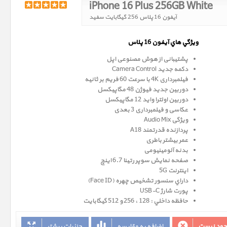
iPhone 16 Plus 256GB White
آیفون 16 پلاس 256 گیگابایت سفید
ويژگي هاي آيفون 16 پلاس
پشتیبانی از هوش مصنوعی اپل
دکمه جدید Camera Control
فیلمبرداری 4K با سرعت 60 فریم بر ثانیه
دوربین جدید فیوژن 48 مگاپیکسل
دوربین اولترا واید 12 مگاپیکسل
عکاسی و فیلمبرداری 3 بعدی
ویژگی Audio Mix
پردازنده قدرتمند A18
عمر بیشتر باطری
بدنه آلومینیومی
صفحه نمايش سوپر رتينا 6.7 اينچ
اینترنت 5G
داراي سنسور تشخيص چهره (Face ID)
پورت شارژ USB-C
حافظه داخلي : 128 ، 256 و 512 گيگابايت
وجود نیست
اضافه به مقایسه
جزئیات بیشتر