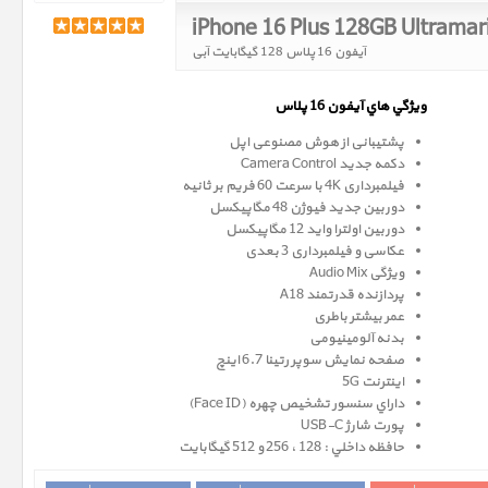
iPhone 16 Plus 128GB Ultramar
آیفون 16 پلاس 128 گیگابایت آبی
ويژگي هاي آيفون 16 پلاس
پشتیبانی از هوش مصنوعی اپل
دکمه جدید Camera Control
فیلمبرداری 4K با سرعت 60 فریم بر ثانیه
دوربین جدید فیوژن 48 مگاپیکسل
دوربین اولترا واید 12 مگاپیکسل
عکاسی و فیلمبرداری 3 بعدی
ویژگی Audio Mix
پردازنده قدرتمند A18
عمر بیشتر باطری
بدنه آلومینیومی
صفحه نمايش سوپر رتينا 6.7 اينچ
اینترنت 5G
داراي سنسور تشخيص چهره (Face ID)
پورت شارژ USB-C
حافظه داخلي : 128 ، 256 و 512 گيگابايت