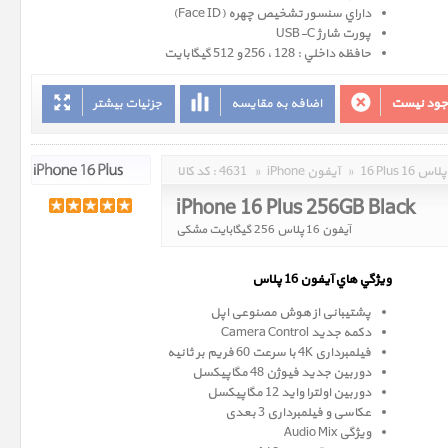
داراي سنسور تشخيص چهره (Face ID)
پورت شارژ USB-C
حافظه داخلي : 128 ، 256 و 512 گيگابايت
وجود نیست
اضافه به مقایسه
جزئیات بیشتر
16 Plus 16 پلاس
»
iPhone آیفون
»
4631
کد کالا :
iPhone 16 Plus 256GB Black
آیفون 16 پلاس 256 گیگابایت مشکی
ويژگي هاي آيفون 16 پلاس
پشتیبانی از هوش مصنوعی اپل
دکمه جدید Camera Control
فیلمبرداری 4K با سرعت 60 فریم بر ثانیه
دوربین جدید فیوژن 48 مگاپیکسل
دوربین اولترا واید 12 مگاپیکسل
عکاسی و فیلمبرداری 3 بعدی
ویژگی Audio Mix