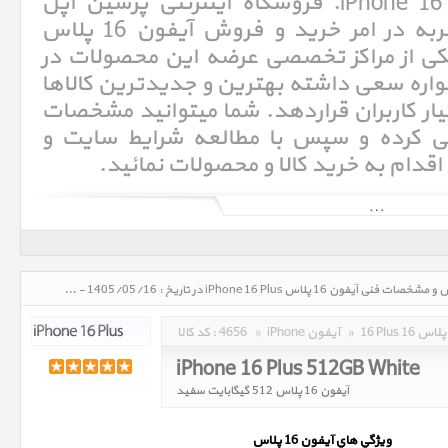
فنی آیفون 16 پلاس iPhone 16 Plus. فروشگاه اینترنتی پرشین اپل
Persian Apple با سالها تجربه در امر خرید و فروش آیفون 16 پلاس
 امروزه به یکی از مراکز تخصصی عرضه این محصولات در
اره سعی داشته بهترین و جدیدترین کالاها
ختیار کاربران قراردهد. شما میتوانید مشخصات
سی کرده و سپس با مطالعه شرایط سایت و
 اقدام به خرید کالا و محصولات نمائید.
آی‌فون (به انگلیسی: iPhone)‏ یک گوشی هوشمند تلفن همراه است که در روز ۹ ژانویه ۲۰۰۷ (۱۹دی۱۳۸۵) توسط استیو جابز، مدیر
عامل وقت شرکت اپل معرفی شد. آی‌فون صفحه‌کلید ندارد و فقط از یک کلید home برخوردار است که با فشردن آن کاربر به صفحه
بهره می‌گیرد، که می‌توان با آن تایپ کرد، شماره گرفت و برنامه‌های گوناگون
مبتنی بر وب و سیستم‌عامل iOS، را اجرا کرد. آی‌فون دارای یک صفحه نمایش ۳٫۵ اینچی است، ارتفاع آن ۴٫۵ اینچ، عرض آن ۳٫۴
اینچ و ضخامتش ۰٫۵اینچ است. سیستم‌عامل این گوشی بر مبنای مک اواس است و iOS نام دارد. آی‌فون از مرورگر وب سافاری -
آیفون 16 پلاس iPhone 16 Plus، قیمت روز خرید و فروش و مشخصات فنی آیفون 16 پلاس iPhone 16 Plus در تاریخ : 1405/05/16 - ساعت : 12:05
16 Plus 16 پلاس
»
iPhone آیفون
»
4656
کد کالا :
iPhone 16 Plus 512GB White
آیفون 16 پلاس 512 گیگابایت سفید
ويژگي هاي آيفون 16 پلاس