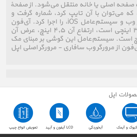
 صفحه اصلی یا خانه منتقل می‌شود. از صفحهٔ
ه می‌توان با آن تایپ کرد، شماره گرفت و
برنامه‌های گوناگون مبتنی بر وب و سیستم‌عامل iOS، را اجرا کرد. آی‌فون
دارای یک صفحه نمایش ۳٫۵ اینچی است، ارتفاع آن ۴٫۵ اینچ، عرض آن
اینچ و ضخامتش ۰٫۵اینچ است. سیستم‌عامل این گوشی بر مبنای مک
 نام دارد. آی‌فون از مرورگر وب سافاری - مرورگر اصلی اپل