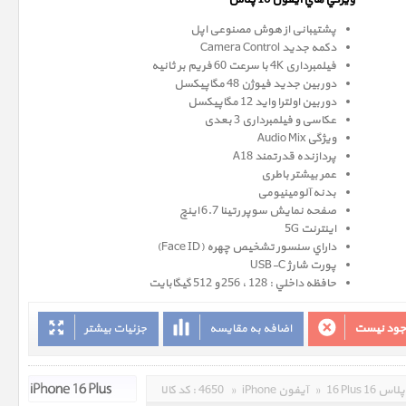
ويژگي هاي آيفون 16 پلاس
پشتیبانی از هوش مصنوعی اپل
دکمه جدید Camera Control
فیلمبرداری 4K با سرعت 60 فریم بر ثانیه
دوربین جدید فیوژن 48 مگاپیکسل
دوربین اولترا واید 12 مگاپیکسل
عکاسی و فیلمبرداری 3 بعدی
ویژگی Audio Mix
پردازنده قدرتمند A18
عمر بیشتر باطری
بدنه آلومینیومی
صفحه نمايش سوپر رتينا 6.7 اينچ
اینترنت 5G
داراي سنسور تشخيص چهره (Face ID)
پورت شارژ USB-C
حافظه داخلي : 128 ، 256 و 512 گيگابايت
وجود نیست
اضافه به مقایسه
جزئیات بیشتر
16 Plus 16 پلاس
»
iPhone آیفون
»
4650
کد کالا :