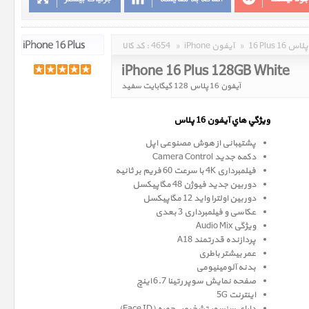
16 Plus 16 پلاس
»
iPhone آیفون
»
4654
کد کالا :
iPhone 16 Plus 128GB White
آیفون 16 پلاس 128 گیگابایت سفید
ويژگي هاي آيفون 16 پلاس
پشتیبانی از هوش مصنوعی اپل
دکمه جدید Camera Control
فیلمبرداری 4K با سرعت 60 فریم بر ثانیه
دوربین جدید فیوژن 48 مگاپیکسل
دوربین اولترا واید 12 مگاپیکسل
عکاسی و فیلمبرداری 3 بعدی
ویژگی Audio Mix
پردازنده قدرتمند A18
عمر بیشتر باطری
بدنه آلومینیومی
صفحه نمايش سوپر رتينا 6.7 اينچ
اینترنت 5G