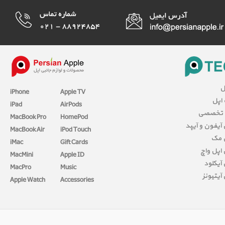
ل
iPhone
Apple TV
 اپل
iPad
AirPods
 تخصصی
MacBook Pro
HomePod
آیفون و آیپد
MacBook Air
iPod Touch
 مک
iMac
Gift Cards
اپل واچ
MacMini
Apple ID
آیکلود
MacPro
Music
آیتیونز
Apple Watch
Accessories