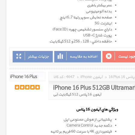
عمر بیشتر باطری
بدنه آلومینیومی
صفحه نمايش سوپر رتينا 6.7 اينچ
اینترنت 5G
داراي سنسور تشخيص چهره (Face ID)
پورت شارژ USB-C
حافظه داخلي : 128 ، 256 و 512 گيگابايت
وجود نیست
اضافه به مقایسه
جزئیات بیشتر
16 Plus 16 پلاس
»
iPhone آیفون
»
4647
کد کالا :
iPhone 16 Plus 512GB Ultramar
آیفون 16 پلاس 512 گیگابایت آبی
ويژگي هاي آيفون 16 پلاس
پشتیبانی از هوش مصنوعی اپل
دکمه جدید Camera Control
فیلمبرداری 4K با سرعت 60 فریم بر ثانیه