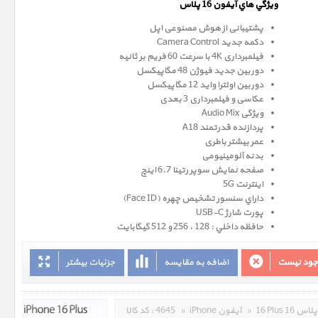
ويژگي هاي آيفون 16 پلاس
پشتیبانی از هوش مصنوعی اپل
دکمه جدید Camera Control
فیلمبرداری 4K با سرعت 60 فریم بر ثانیه
دوربین جدید فیوژن 48 مگاپیکسل
دوربین اولترا واید 12 مگاپیکسل
عکاسی و فیلمبرداری 3 بعدی
ویژگی Audio Mix
پردازنده قدرتمند A18
عمر بیشتر باطری
بدنه آلومینیومی
صفحه نمايش سوپر رتينا 6.7 اينچ
اینترنت 5G
داراي سنسور تشخيص چهره (Face ID)
پورت شارژ USB-C
حافظه داخلي : 128 ، 256 و 512 گيگابايت
وجود نیست
اضافه به مقایسه
جزئیات بیشتر
16 Plus 16 پلاس
»
iPhone آیفون
»
4645
کد کالا :