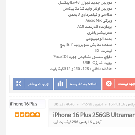
دوربین جدید فیوژن 48 مگاپیکسل
دوربین اولترا واید 12 مگاپیکسل
عکاسی و فیلمبرداری 3 بعدی
ویژگی Audio Mix
پردازنده قدرتمند A18
عمر بیشتر باطری
بدنه آلومینیومی
صفحه نمايش سوپر رتينا 6.7 اينچ
اینترنت 5G
داراي سنسور تشخيص چهره (Face ID)
پورت شارژ USB-C
حافظه داخلي : 128 ، 256 و 512 گيگابايت
وجود نیست
اضافه به مقایسه
جزئیات بیشتر
16 Plus 16 پلاس
»
iPhone آیفون
»
4646
کد کالا :
iPhone 16 Plus 256GB Ultramar
آیفون 16 پلاس 256 گیگابایت آبی