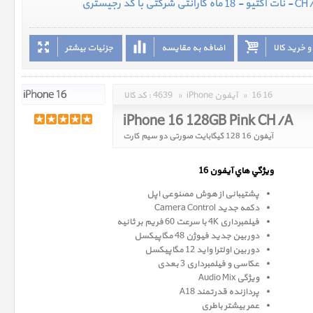
 خرید کالا
اضافه به مقایسه
جزئیات بیشتر
16 16
»
iPhone آیفون
»
4639
کد کالا :
iPhone 16 128GB Pink CH/A
آیفون 16 128 گیگابایت صورتی دو سیم کارت
ويژگي هاي آيفون 16
پشتیبانی از هوش مصنوعی اپل
دکمه جدید Camera Control
فیلمبرداری 4K با سرعت 60 فریم بر ثانیه
دوربین جدید فیوژن 48 مگاپیکسل
دوربین اولترا واید 12 مگاپیکسل
عکاسی و فیلمبرداری 3 بعدی
ویژگی Audio Mix
پردازنده قدرتمند A18
عمر بیشتر باطری