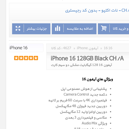
 خرید کالا
اضافه به مقایسه
جزئیات بیشتر
16 16
»
iPhone آیفون
»
4627
کد کالا :
iPhone 16 128GB Black CH/A
آیفون 16 128 گیگابایت مشکی دو سیم کارت
ويژگي هاي آيفون 16
پشتیبانی از هوش مصنوعی اپل
دکمه جدید Camera Control
فیلمبرداری 4K با سرعت 60 فریم بر ثانیه
دوربین جدید فیوژن 48 مگاپیکسل
دوربین اولترا واید 12 مگاپیکسل
عکاسی و فیلمبرداری 3 بعدی
ویژگی Audio Mix