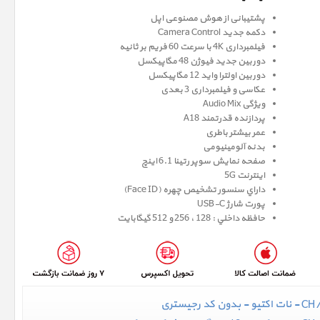
پشتیبانی از هوش مصنوعی اپل
دکمه جدید Camera Control
فیلمبرداری 4K با سرعت 60 فریم بر ثانیه
دوربین جدید فیوژن 48 مگاپیکسل
دوربین اولترا واید 12 مگاپیکسل
عکاسی و فیلمبرداری 3 بعدی
ویژگی Audio Mix
پردازنده قدرتمند A18
عمر بیشتر باطری
بدنه آلومینیومی
صفحه نمايش سوپر رتينا 6.1 اينچ
اینترنت 5G
داراي سنسور تشخيص چهره (Face ID)
پورت شارژ USB-C
حافظه داخلي : 128 ، 256 و 512 گيگابايت