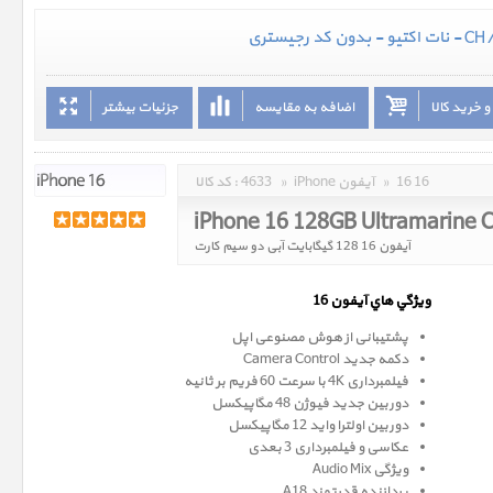
 خرید کالا
اضافه به مقایسه
جزئیات بیشتر
16 16
»
iPhone آیفون
»
4633
کد کالا :
iPhone 16 128GB Ultramarine
آیفون 16 128 گیگابایت آبی دو سیم کارت
ويژگي هاي آيفون 16
پشتیبانی از هوش مصنوعی اپل
دکمه جدید Camera Control
فیلمبرداری 4K با سرعت 60 فریم بر ثانیه
دوربین جدید فیوژن 48 مگاپیکسل
دوربین اولترا واید 12 مگاپیکسل
عکاسی و فیلمبرداری 3 بعدی
ویژگی Audio Mix
پردازنده قدرتمند A18