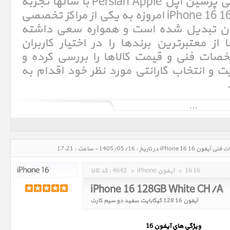
iPhone 16. فروشگاه اینترنتی پرشین اپل Persian Apple با سالها تجربه
در امر خرید و فروش آیفون 16 iPhone 16 امروزه به یکی از مراکز تخصصی
ان تبدیل شده است و همواره سعی داشته
ز معتبرترین برندها را در اختیار کاربران
خصات فنی و قیمت کالاها را بررسی کرده و
و انتخاب گارانتی مورد نظر خود اقدام به
آی‌فون (به انگلیسی: iPhone)‏ یک گوشی هوشمند تلفن همراه است که در روز ۹ ژانویه ۲۰۰۷ (۱۹دی۱۳۸۵) توسط استیو جابز، مدیر
عامل وقت شرکت اپل معرفی شد. آی‌فون صفحه‌کلید ندارد و فقط از یک کلید home برخوردار است که با فشردن آن کاربر به صفحه
بهره می‌گیرد، که می‌توان با آن تایپ کرد، شماره گرفت و برنامه‌های گوناگون
مبتنی بر وب و سیستم‌عامل iOS، را اجرا کرد. آی‌فون دارای یک صفحه نمایش ۳٫۵ اینچی است، ارتفاع آن ۴٫۵ اینچ، عرض آن ۳٫۴
اینچ و ضخامتش ۰٫۵اینچ است. سیستم‌عامل این گوشی بر مبنای مک اواس است و iOS نام دارد. آی‌فون از مرورگر وب سافاری -
16 16
»
iPhone آیفون
»
4642
کد کالا :
iPhone 16 128GB White CH/A
آیفون 16 128 گیگابایت سفید دو سیم کارت
ويژگي هاي آيفون 16