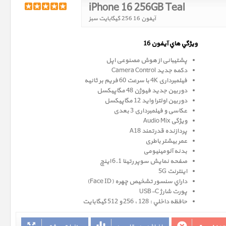
iPhone 16 256GB Teal
آیفون 16 256 گیگابایت سبز
ويژگي هاي آيفون 16
پشتیبانی از هوش مصنوعی اپل
دکمه جدید Camera Control
فیلمبرداری 4K با سرعت 60 فریم بر ثانیه
دوربین جدید فیوژن 48 مگاپیکسل
دوربین اولترا واید 12 مگاپیکسل
عکاسی و فیلمبرداری 3 بعدی
ویژگی Audio Mix
پردازنده قدرتمند A18
عمر بیشتر باطری
بدنه آلومینیومی
صفحه نمايش سوپر رتينا 6.1 اينچ
اینترنت 5G
داراي سنسور تشخيص چهره (Face ID)
پورت شارژ USB-C
حافظه داخلي : 128 ، 256 و 512 گيگابايت