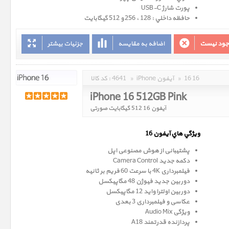
پورت شارژ USB-C
حافظه داخلي : 128 ، 256 و 512 گيگابايت
وجود نیست
اضافه به مقایسه
جزئیات بیشتر
16 16
»
iPhone آیفون
»
4641
کد کالا :
iPhone 16 512GB Pink
آیفون 16 512 گیگابایت صورتی
ويژگي هاي آيفون 16
پشتیبانی از هوش مصنوعی اپل
دکمه جدید Camera Control
فیلمبرداری 4K با سرعت 60 فریم بر ثانیه
دوربین جدید فیوژن 48 مگاپیکسل
دوربین اولترا واید 12 مگاپیکسل
عکاسی و فیلمبرداری 3 بعدی
ویژگی Audio Mix
پردازنده قدرتمند A18