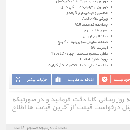
دوربین جدید فیوژن 48 مگاپیکسل
دوربین اولترا واید 12 مگاپیکسل
عکاسی و فیلمبرداری 3 بعدی
ویژگی Audio Mix
پردازنده قدرتمند A18
عمر بیشتر باطری
بدنه آلومینیومی
صفحه نمايش سوپر رتينا 6.1 اينچ
اینترنت 5G
داراي سنسور تشخيص چهره (Face ID)
پورت شارژ USB-C
حافظه داخلي : 128 ، 256 و 512 گيگابايت
وجود نیست
اضافه به مقایسه
جزئیات بیشتر
ه روز رسانی کالا دقت فرمائید و در صورتیکه
'پنل درخواست قیمت' از آخرین قیمت ها اطلاع
تعداد کالا در نتیجه جستجو : 15 عدد