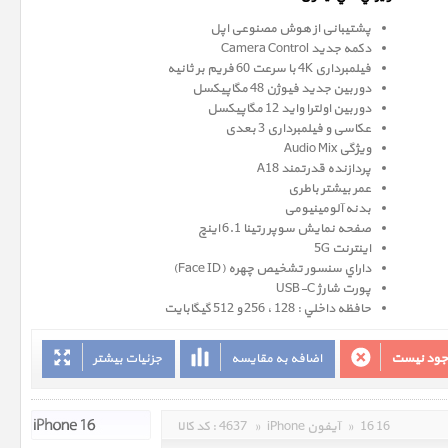
پشتیبانی از هوش مصنوعی اپل
دکمه جدید Camera Control
فیلمبرداری 4K با سرعت 60 فریم بر ثانیه
دوربین جدید فیوژن 48 مگاپیکسل
دوربین اولترا واید 12 مگاپیکسل
عکاسی و فیلمبرداری 3 بعدی
ویژگی Audio Mix
پردازنده قدرتمند A18
عمر بیشتر باطری
بدنه آلومینیومی
صفحه نمايش سوپر رتينا 6.1 اينچ
اینترنت 5G
داراي سنسور تشخيص چهره (Face ID)
پورت شارژ USB-C
حافظه داخلي : 128 ، 256 و 512 گيگابايت
وجود نیست
اضافه به مقایسه
جزئیات بیشتر
16 16
»
iPhone آیفون
»
4637
کد کالا :