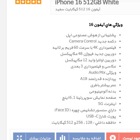
iPhone 16 512GB White
آیفون 16 512 گیگابایت سفید
ويژگي هاي آيفون 16
پشتیبانی از هوش مصنوعی اپل
دکمه جدید Camera Control
فیلمبرداری 4K با سرعت 60 فریم بر ثانیه
دوربین جدید فیوژن 48 مگاپیکسل
دوربین اولترا واید 12 مگاپیکسل
عکاسی و فیلمبرداری 3 بعدی
ویژگی Audio Mix
پردازنده قدرتمند A18
عمر بیشتر باطری
بدنه آلومینیومی
صفحه نمايش سوپر رتينا 6.1 اينچ
اینترنت 5G
داراي سنسور تشخيص چهره (Face ID)
پورت شارژ USB-C
حافظه داخلي : 128 ، 256 و 512 گيگابايت
وجود نیست
اضافه به مقایسه
جزئیات بیشتر