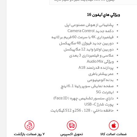
ويژگي هاي آيفون 16
پشتیبانی از هوش مصنوعی اپل
دکمه جدید Camera Control
فیلمبرداری 4K با سرعت 60 فریم بر ثانیه
دوربین جدید فیوژن 48 مگاپیکسل
دوربین اولترا واید 12 مگاپیکسل
عکاسی و فیلمبرداری 3 بعدی
ویژگی Audio Mix
پردازنده قدرتمند A18
عمر بیشتر باطری
بدنه آلومینیومی
صفحه نمايش سوپر رتينا 6.1 اينچ
اینترنت 5G
داراي سنسور تشخيص چهره (Face ID)
پورت شارژ USB-C
حافظه داخلي : 128 ، 256 و 512 گيگابايت