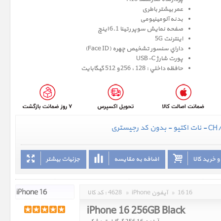
عمر بیشتر باطری
بدنه آلومینیومی
صفحه نمايش سوپر رتينا 6.1 اينچ
اینترنت 5G
داراي سنسور تشخيص چهره (Face ID)
پورت شارژ USB-C
حافظه داخلي : 128 ، 256 و 512 گيگابايت
 خرید کالا
اضافه به مقایسه
جزئیات بیشتر
16 16
»
iPhone آیفون
»
4628
کد کالا :
iPhone 16 256GB Black