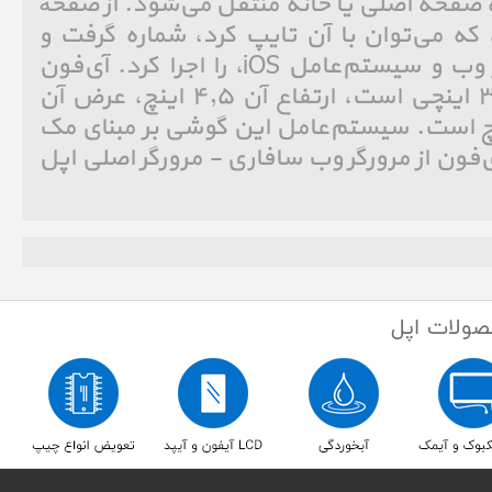
 صفحه اصلی یا خانه منتقل می‌شود. از صفحهٔ
ه می‌توان با آن تایپ کرد، شماره گرفت و
برنامه‌های گوناگون مبتنی بر وب و سیستم‌عامل iOS، را اجرا کرد. آی‌فون
دارای یک صفحه نمایش ۳٫۵ اینچی است، ارتفاع آن ۴٫۵ اینچ، عرض آن
اینچ و ضخامتش ۰٫۵اینچ است. سیستم‌عامل این گوشی بر مبنای مک
 نام دارد. آی‌فون از مرورگر وب سافاری - مرورگر اصلی اپل