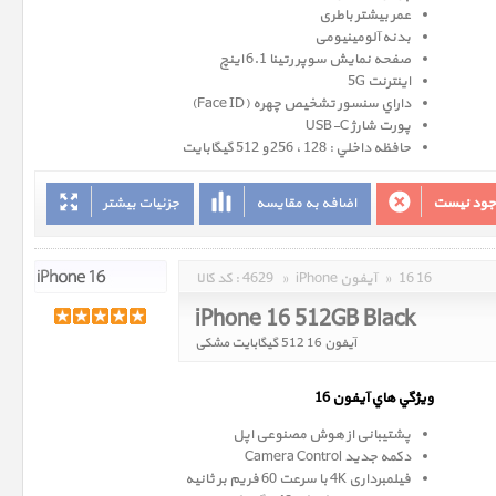
عمر بیشتر باطری
بدنه آلومینیومی
صفحه نمايش سوپر رتينا 6.1 اينچ
اینترنت 5G
داراي سنسور تشخيص چهره (Face ID)
پورت شارژ USB-C
حافظه داخلي : 128 ، 256 و 512 گيگابايت
وجود نیست
اضافه به مقایسه
جزئیات بیشتر
16 16
»
iPhone آیفون
»
4629
کد کالا :
iPhone 16 512GB Black
آیفون 16 512 گیگابایت مشکی
ويژگي هاي آيفون 16
پشتیبانی از هوش مصنوعی اپل
دکمه جدید Camera Control
فیلمبرداری 4K با سرعت 60 فریم بر ثانیه