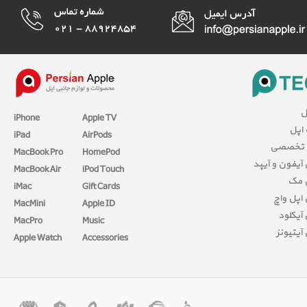
ل
iPhone
Apple TV
 اپل
iPad
AirPods
 تخصصی
MacBook Pro
HomePod
آیفون و آیپد
MacBook Air
iPod Touch
 مک
iMac
Gift Cards
اپل واچ
MacMini
Apple ID
آیکلود
MacPro
Music
آیتیونز
Apple Watch
Accessories