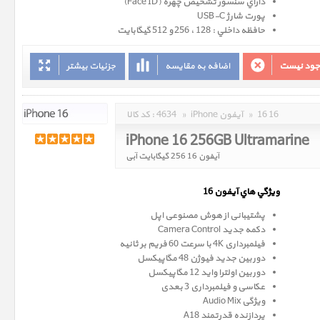
داراي سنسور تشخيص چهره (Face ID)
پورت شارژ USB-C
حافظه داخلي : 128 ، 256 و 512 گيگابايت
وجود نیست
اضافه به مقایسه
جزئیات بیشتر
16 16
»
iPhone آیفون
»
4634
کد کالا :
iPhone 16 256GB Ultramarine
آیفون 16 256 گیگابایت آبی
ويژگي هاي آيفون 16
پشتیبانی از هوش مصنوعی اپل
دکمه جدید Camera Control
فیلمبرداری 4K با سرعت 60 فریم بر ثانیه
دوربین جدید فیوژن 48 مگاپیکسل
دوربین اولترا واید 12 مگاپیکسل
عکاسی و فیلمبرداری 3 بعدی
ویژگی Audio Mix
پردازنده قدرتمند A18