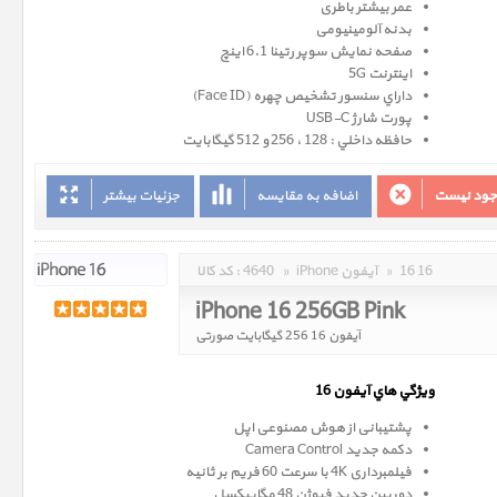
عمر بیشتر باطری
بدنه آلومینیومی
صفحه نمايش سوپر رتينا 6.1 اينچ
اینترنت 5G
داراي سنسور تشخيص چهره (Face ID)
پورت شارژ USB-C
حافظه داخلي : 128 ، 256 و 512 گيگابايت
وجود نیست
اضافه به مقایسه
جزئیات بیشتر
16 16
»
iPhone آیفون
»
4640
کد کالا :
iPhone 16 256GB Pink
آیفون 16 256 گیگابایت صورتی
ويژگي هاي آيفون 16
پشتیبانی از هوش مصنوعی اپل
دکمه جدید Camera Control
فیلمبرداری 4K با سرعت 60 فریم بر ثانیه
دوربین جدید فیوژن 48 مگاپیکسل