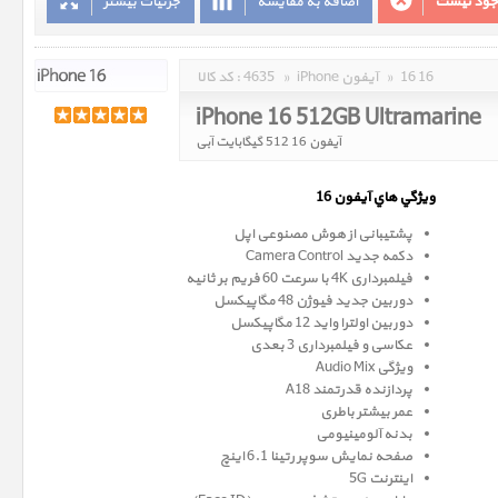
وجود نیست
اضافه به مقایسه
جزئیات بیشتر
16 16
»
iPhone آیفون
»
4635
کد کالا :
iPhone 16 512GB Ultramarine
آیفون 16 512 گیگابایت آبی
ويژگي هاي آيفون 16
پشتیبانی از هوش مصنوعی اپل
دکمه جدید Camera Control
فیلمبرداری 4K با سرعت 60 فریم بر ثانیه
دوربین جدید فیوژن 48 مگاپیکسل
دوربین اولترا واید 12 مگاپیکسل
عکاسی و فیلمبرداری 3 بعدی
ویژگی Audio Mix
پردازنده قدرتمند A18
عمر بیشتر باطری
بدنه آلومینیومی
صفحه نمايش سوپر رتينا 6.1 اينچ
اینترنت 5G