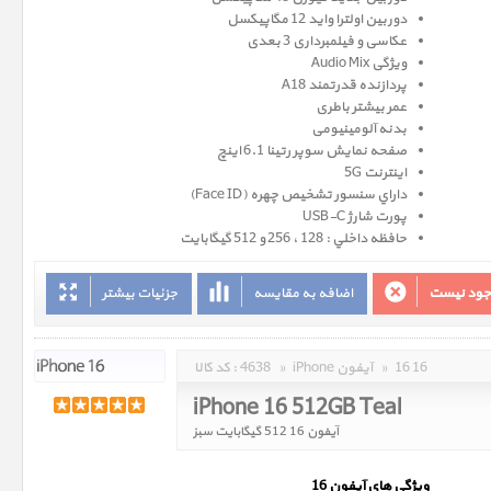
دوربین اولترا واید 12 مگاپیکسل
عکاسی و فیلمبرداری 3 بعدی
ویژگی Audio Mix
پردازنده قدرتمند A18
عمر بیشتر باطری
بدنه آلومینیومی
صفحه نمايش سوپر رتينا 6.1 اينچ
اینترنت 5G
داراي سنسور تشخيص چهره (Face ID)
پورت شارژ USB-C
حافظه داخلي : 128 ، 256 و 512 گيگابايت
وجود نیست
اضافه به مقایسه
جزئیات بیشتر
16 16
»
iPhone آیفون
»
4638
کد کالا :
iPhone 16 512GB Teal
آیفون 16 512 گیگابایت سبز
ويژگي هاي آيفون 16