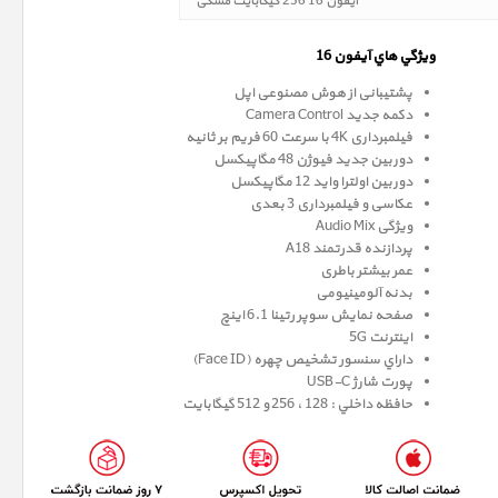
آیفون 16 256 گیگابایت مشکی
ويژگي هاي آيفون 16
پشتیبانی از هوش مصنوعی اپل
دکمه جدید Camera Control
فیلمبرداری 4K با سرعت 60 فریم بر ثانیه
دوربین جدید فیوژن 48 مگاپیکسل
دوربین اولترا واید 12 مگاپیکسل
عکاسی و فیلمبرداری 3 بعدی
ویژگی Audio Mix
پردازنده قدرتمند A18
عمر بیشتر باطری
بدنه آلومینیومی
صفحه نمايش سوپر رتينا 6.1 اينچ
اینترنت 5G
داراي سنسور تشخيص چهره (Face ID)
پورت شارژ USB-C
حافظه داخلي : 128 ، 256 و 512 گيگابايت