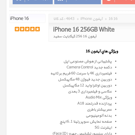
16 16
»
iPhone آیفون
»
4643
کد کالا :
iPhone 16 256GB White
آیفون 16 256 گیگابایت سفید
ويژگي هاي آيفون 16
پشتیبانی از هوش مصنوعی اپل
دکمه جدید Camera Control
فیلمبرداری 4K با سرعت 60 فریم بر ثانیه
دوربین جدید فیوژن 48 مگاپیکسل
دوربین اولترا واید 12 مگاپیکسل
عکاسی و فیلمبرداری 3 بعدی
ویژگی Audio Mix
پردازنده قدرتمند A18
عمر بیشتر باطری
بدنه آلومینیومی
صفحه نمايش سوپر رتينا 6.1 اينچ
اینترنت 5G
داراي سنسور تشخيص چهره (Face ID)