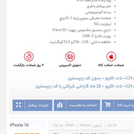
پردازنده قدرتمند A18
عمر بیشتر باطری
بدنه آلومینیومی
صفحه نمايش سوپر رتينا 6.1 اينچ
اینترنت 5G
داراي سنسور تشخيص چهره (Face ID)
پورت شارژ USB-C
حافظه داخلي : 128 ، 256 و 512 گيگابايت
 خرید کالا
اضافه به مقایسه
جزئیات بیشتر
16 16
»
iPhone آیفون
»
4644
کد کالا :