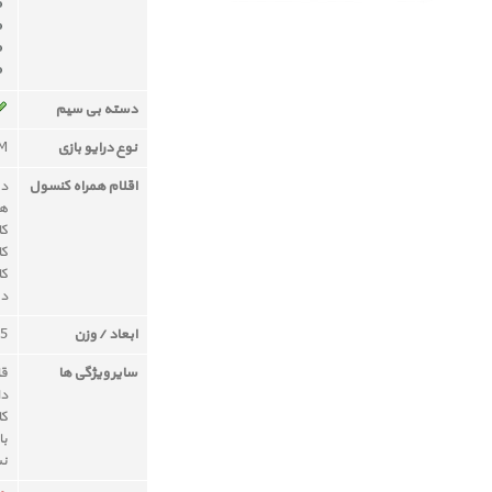
دسته بی سیم
نوع درایو بازی
OM
اقلام همراه کنسول
دست
ه
کاب
کاب
کا
دف
ابعاد / وزن
295 × 55 × 7
سایر ویژگی ها
قا
دا
کا
با
نس