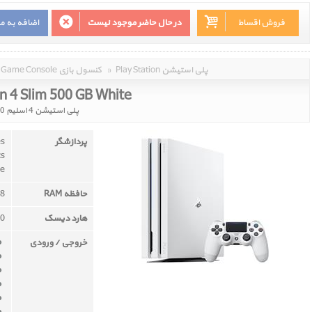
فروش اقساط
در حال حاضر موجود نیست
اضافه به م
Play Station پلی استیشن
»
Game Console کنسول بازی
n 4 Slim 500 GB White
پلی استیشن 4 اسلیم 500 گیگابایت سفید
پردازشگر
es
cs
re
حافظه RAM
8 گیگابایت GDDR5
هارد دیسک
500 
خروجی / ورودی