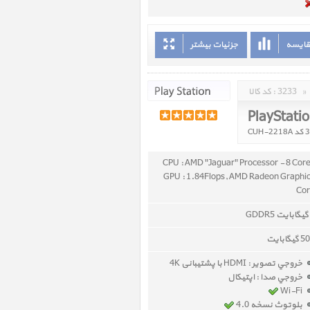
قایسه
جزئیات بیشتر
»
3233
کد کالا :
PlayStati
CPU : AMD "Jaguar" Processor - 8 Cor
GPU : 1.84Flops, AMD Radeon Graphi
Co
گیگابایت
خروجي تصوير : HDMI با پشتیبانی 4K
خروجي صدا : اپتیکال
Wi-Fi
بلوتوث نسخه 4.0