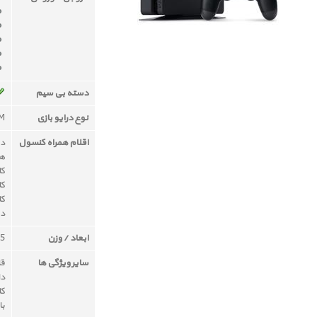
دسته بی سیم
نوع درایو بازی
OM
اقلام همراه کنسول
دست
ه
کاب
کاب
کا
دف
ابعاد / وزن
295 × 55 × 7
سایر ویژگی ها
قا
دا
کا
با