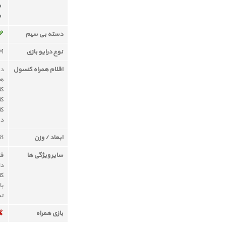
دسته بی سیم
نوع درایو بازی
OM
اقلام همراه کنسول
دست
ه
کاب
کاب
کا
دف
ابعاد / وزن
288 × 39 × 5
سایر ویژگی ها
قا
دا
کا
با
نس
بازی همراه