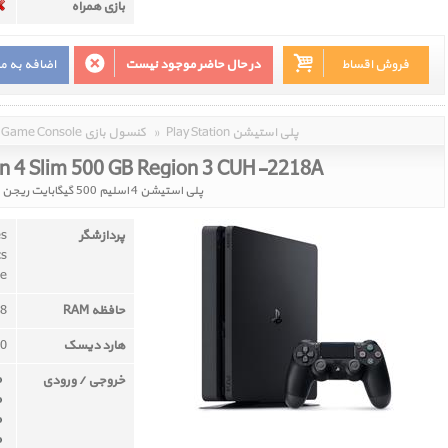
بازی همراه
فروش اقساط
در حال حاضر موجود نیست
اضافه به م
Play Station پلی استیشن
»
Game Console کنسول بازی
on 4 Slim 500 GB Region 3 CUH-2218A
پلی استیشن 4 اسلیم 500 گیگابایت ریجن 3 کد CUH-2218A
پردازشگر
es
cs
re
حافظه RAM
8 گیگابایت GDDR5
هارد دیسک
500 
خروجی / ورودی