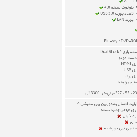
Wi-Fi
بلوتوث نسخه 4.0
3 عدد پورت USB 3.0
پورت LAN
Blu-ray / DVD-R
ه بازی Dual Shock 4
دست مونو
ل HDMI
ل USB
بل برق
ترچه راهنما
32 ميلي‌متر , 3300 گرم
بلیت اتصال به دوربین پلی‌استیشن 4
رای طراحی جدید دسته
رت خوان
طری
خه ي کپي خور شده