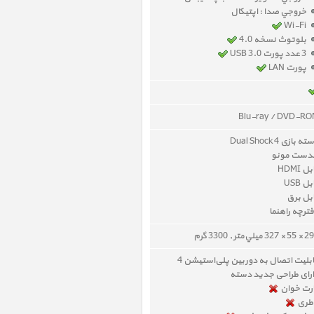
خروجي صدا : اپتیکال
Wi-Fi
بلوتوث نسخه 4.0
3 عدد پورت USB 3.0
پورت LAN
Blu-ray / DVD-R
ه بازی Dual Shock 4
دست مونو
ل HDMI
ل USB
بل برق
ترچه راهنما
32 ميلي‌متر , 3300 گرم
بلیت اتصال به دوربین پلی‌استیشن 4
رای طراحی جدید دسته
رت خوان
طری