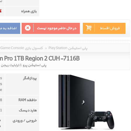
نس
بازی همراه
فروش اقساط
در حال حاضر موجود نیست
اضافه به م
Play Station پلی استیشن
»
Game Console کنسول بازی
on Pro 1TB Region 2 CUH-7116B
پلی استیشن پرو 1 ترابایت ریجن 2 کد CUH-7116B
پردازشگر
es
cs
re
حافظه RAM
8 گیگابایت GDDR5
هارد دیسک
1 ترابایت
خروجی / ورودی