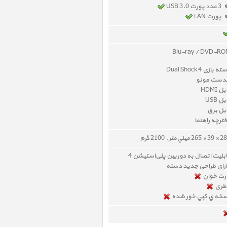
3 عدد پورت USB 3.0
پورت LAN
Blu-ray / DVD-R
ه بازی Dual Shock 4
دست مونو
ل HDMI
ل USB
بل برق
ترچه راهنما
26 ميلي‌متر , 2100 گرم
بلیت اتصال به دوربین پلی‌استیشن 4
رای طراحی جدید دسته
رت خوان
طری
خه ي کپي خور شده