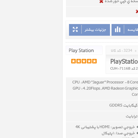
خه ي کپي خور شده
قایسه
جزئیات بیشتر
»
3234
کد کالا :
PlayStati
CPU : AMD "Jaguar" Processor - 8 Cor
GPU : 4.20Flops, AMD Radeon Graphi
Co
خروجي تصوير : HDMI با پشتیبانی 4K
خروجي صدا : اپتیکال