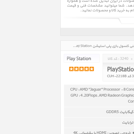
خصصی عرضه این محصولات در ایران تبدیل شده است و همواره
قراردهد. شما میتوانید مشخصات فنی و قیمت
ام به خرید کالا و محصولات نمائید.
کنسول بازی پلی استیشن Game Console Play Station، قیمت روز خرید و فروش و مشخصات فنی کنسول بازی پلی استیشن Game Console Play Station در تاریخ : 1405/05/16 - ساعت : 09:43
»
3240
کد کالا :
PlayStati
CPU : AMD "Jaguar" Processor - 8 Cor
GPU : 4.20Flops, AMD Radeon Graphi
Co
خروجي تصوير : HDMI با پشتیبانی 4K