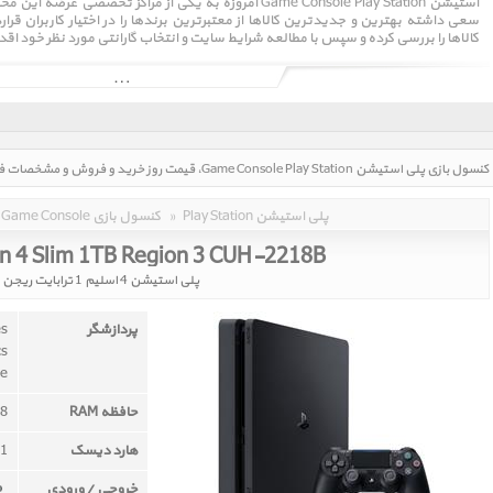
استیشن Game Console Play Station امروزه به یکی از مراکز ت
سعی داشته بهترین و جدیدترین کالاها از معتبرترین برندها را در اختیار کاربران 
کالاها را بررسی کرده و سپس با مطالعه شرایط سایت و انتخاب گارانتی مورد نظر خود اقد
Play Station پلی استیشن
»
Game Console کنسول بازی
on 4 Slim 1TB Region 3 CUH-2218B
پلی استیشن 4 اسلیم 1 ترابایت ریجن 3 کد CUH-2218B
پردازشگر
es
cs
re
حافظه RAM
8 گیگابایت GDDR5
هارد دیسک
1 ترابایت
خروجی / ورودی