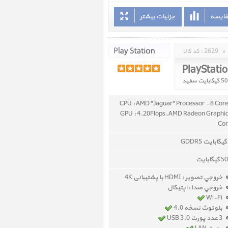
قایسه
جزئیات بیشتر
»
2629
کد کالا :
PlayStatio
CPU : AMD "Jaguar" Processor - 8 Cor
GPU : 4.20Flops, AMD Radeon Graphi
Co
گیگابایت
خروجي تصوير : HDMI با پشتیبانی 4K
خروجي صدا : اپتیکال
Wi-Fi
بلوتوث نسخه 4.0
3 عدد پورت USB 3.0