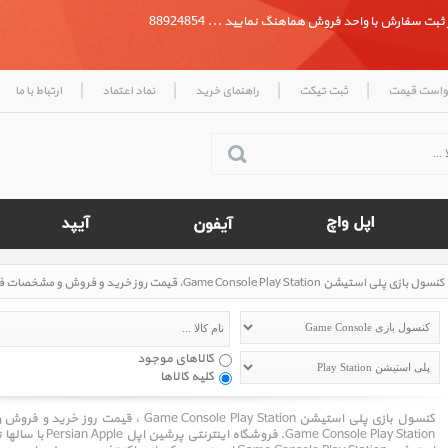
بت سفارش با واحد فروش هماهنگ نمایید ... 88924854
|
|
|
|
واست قیمت
ثبت تیکت
راهنمای خرید
نماد اعتماد
ارتباط با ما
کالاهای موجود
کلیه کالاها
کنسول بازی پلی استیشن onsole Play Station
Console Play Station