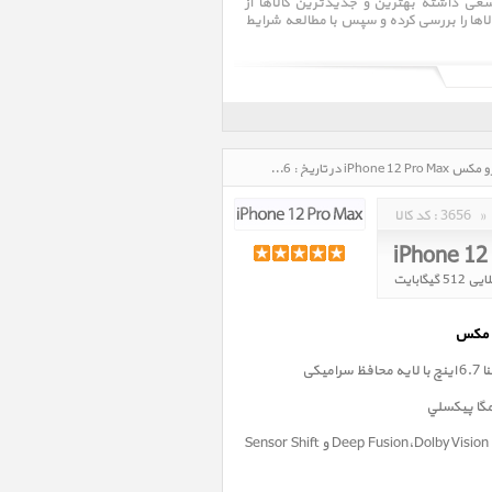
ی داشته بهترین و جدیدترین کالاها از
لاها را بررسی کرده و سپس با مطالعه شرایط
آی‌فون (به انگلیسی: iPhone)‏ یک گوشی هوشمند تلفن همراه است که در روز ۹ ژانویه ۲۰۰۷ (۱۹دی۱۳۸۵) توسط استیو جابز، مدیر
 وقت شرکت اپل معرفی شد. آی‌فون صفحه‌کلید ندارد و فقط از یک کلید home برخوردار است که با فشردن آن کاربر به صفحه
ایپ کرد، شماره گرفت و برنامه‌های گوناگون
مبتنی بر وب و سیستم‌عامل iOS، را اجرا کرد. آی‌فون دارای یک صفحه نمایش ۳٫۵ اینچی است، ارتفاع آن ۴٫۵ اینچ، عرض آن ۳٫۴
اینچ و ضخامتش ۰٫۵اینچ است. سیستم‌عامل این گوشی بر مبنای مک اواس است و iOS نام دارد. آی‌فون از مرورگر وب سافاری -
آیفون 12 پرو مکس iPhone 12 Pro Max، قیمت روز خرید و فروش و مشخصات فنی آیفون 12 پرو مکس iPhone 12 Pro Max در تاریخ : 1405/05/16 - ساعت : 21:53
»
3656
کد کالا :
iPhone 12
میکی
فناوری Deep Fusion،Dolby Vision ،Apple ProRAW و Sensor Shift