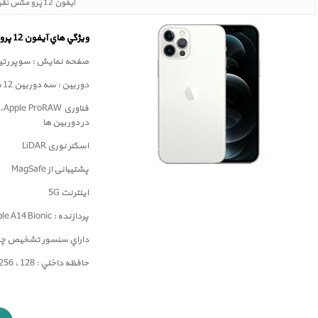
آیفون 12 پرو مکس نقره ای 512 گیگابایت
ويژگي هاي آيفون 12 پرو مکس
صفحه نمايش : سوپر رتينا 6.7 اينچ با لایه محافظ سرا
دوربين : سه دوربین 12 مگا پيکسلي
در دوربین ها
اسکنر نوری LiDAR
پشتیبانی از MagSafe
اینترنت 5G
پردازنده : Apple A14 Bionic
داراي سنسور تشخيص چهره ( ID
حافظه داخلي : 128 ، 256 و 512 گيگابايت