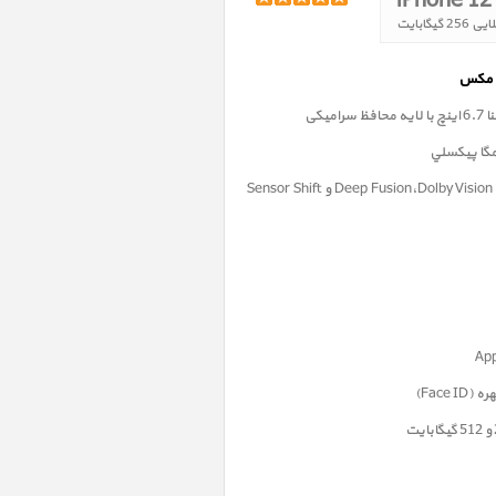
iPhone 12
میکی
فناوری Deep Fusion،Dolby Vision ،Apple ProRAW و Sensor Shift
Face)