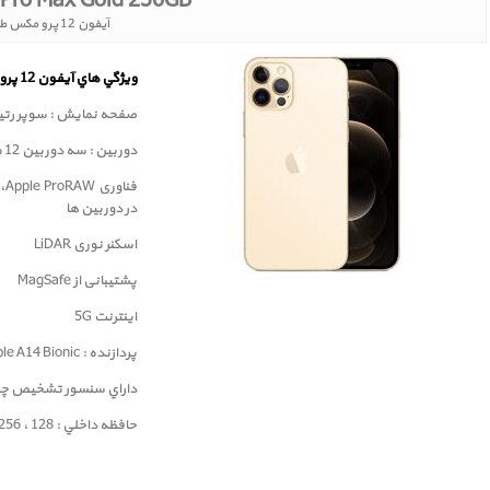
 Pro Max Gold 256GB
آیفون 12 پرو مکس طلایی 256 گیگابایت
ويژگي هاي آيفون 12 پرو مکس
صفحه نمايش : سوپر رتينا 6.7 اينچ با لایه محافظ سرا
دوربين : سه دوربین 12 مگا پيکسلي
در دوربین ها
اسکنر نوری LiDAR
پشتیبانی از MagSafe
اینترنت 5G
پردازنده : Apple A14 Bionic
داراي سنسور تشخيص چهره ( ID
حافظه داخلي : 128 ، 256 و 512 گيگابايت