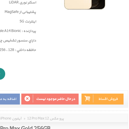
اسکنر نوری LiDAR
پشتیبانی از MagSafe
اینترنت 5G
پردازنده : Apple A14 Bionic
داراي سنسور تشخيص چهره ( ID
حافظه داخلي : 128 ، 256 و 512 گيگابايت
فروش اقساط
در حال حاضر موجود نیست
اضافه به م
12 Pro Max 12 پرو مکس
»
iPhone آیفون