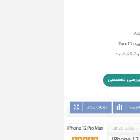
Face)
قایسه
جزئیات بیشتر
»
3655
کد کالا :