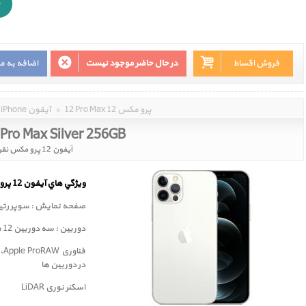
فروش اقساط
در حال حاضر موجود نیست
اضافه به م
12 Pro Max 12 پرو مکس
»
iPhone آیفون
 Pro Max Silver 256GB
آیفون 12 پرو مکس نقره ای 256 گیگابایت
ويژگي هاي آيفون 12 پرو مکس
صفحه نمايش : سوپر رتينا 6.7 اينچ با لایه محافظ سرا
دوربين : سه دوربین 12 مگا پيکسلي
در دوربین ها
اسکنر نوری LiDAR