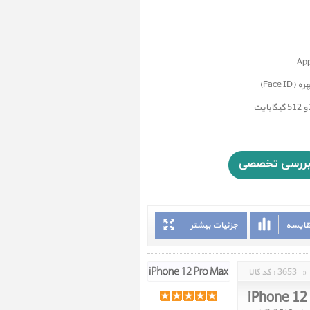
Face)
قایسه
جزئیات بیشتر
»
3653
کد کالا :
iPhone 12