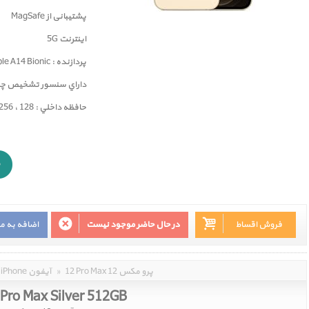
پشتیبانی از MagSafe
اینترنت 5G
پردازنده : Apple A14 Bionic
داراي سنسور تشخيص چهره ( ID
حافظه داخلي : 128 ، 256 و 512 گيگابايت
فروش اقساط
در حال حاضر موجود نیست
اضافه به م
12 Pro Max 12 پرو مکس
»
iPhone آیفون
 Pro Max Silver 512GB