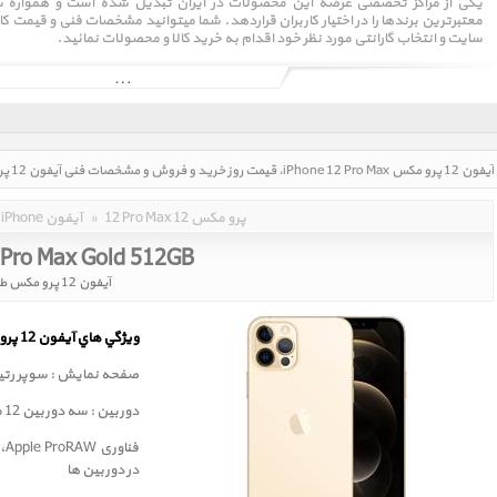
یکی از مراکز تخصصی عرضه این محصولات در ایران تبدیل شده است و همواره سع
معتبرترین برندها را در اختیار کاربران قراردهد. شما میتوانید مشخصات فنی و قیمت کا
سایت و انتخاب گارانتی مورد نظر خود اقدام به خرید کالا و محصولات نمائید.
عامل
اصلی یا خانه منتقل می‌شود. از صفحهٔ حساس لمسی بهره می‌گیرد، که می‌توان با آن ت
مرورگر اصلی اپل - بهره می‌گیرد.
12 Pro Max 12 پرو مکس
»
iPhone آیفون
 Pro Max Gold 512GB
آیفون 12 پرو مکس طلایی 512 گیگابایت
ويژگي هاي آيفون 12 پرو مکس
صفحه نمايش : سوپر رتينا 6.7 اينچ با لایه محافظ سرا
دوربين : سه دوربین 12 مگا پيکسلي
در دوربین ها