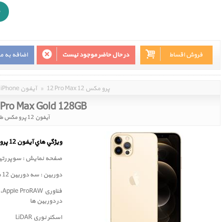
فروش اقساط
در حال حاضر موجود نیست
اضافه به م
12 Pro Max 12 پرو مکس
»
iPhone آیفون
 Pro Max Gold 128GB
آیفون 12 پرو مکس طلایی 128 گیگابایت
ويژگي هاي آيفون 12 پرو مکس
صفحه نمايش : سوپر رتينا 6.7 اينچ با لایه محافظ سرا
دوربين : سه دوربین 12 مگا پيکسلي
در دوربین ها
اسکنر نوری LiDAR