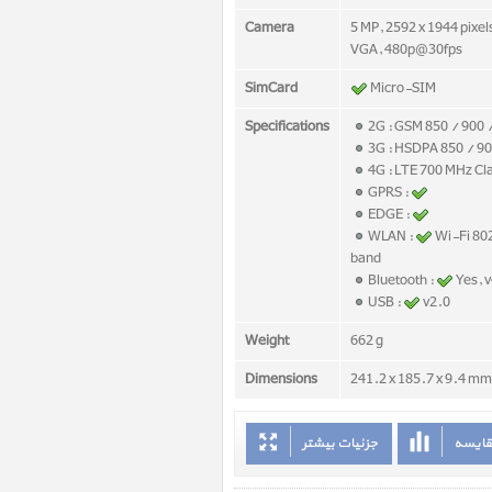
Camera
5 MP, 2592 x 1944 pixel
VGA, 480p@30fps
SimCard
Micro-SIM
Specifications
2G : GSM 850 / 900 
3G : HSDPA 850 / 90
4G : LTE 700 MHz Cl
GPRS :
EDGE :
WLAN :
Wi-Fi 80
band
Bluetooth :
Yes, 
USB :
v2.0
Weight
662 g
Dimensions
241.2 x 185.7 x 9.4 mm 
قایسه
جزئیات بیشتر