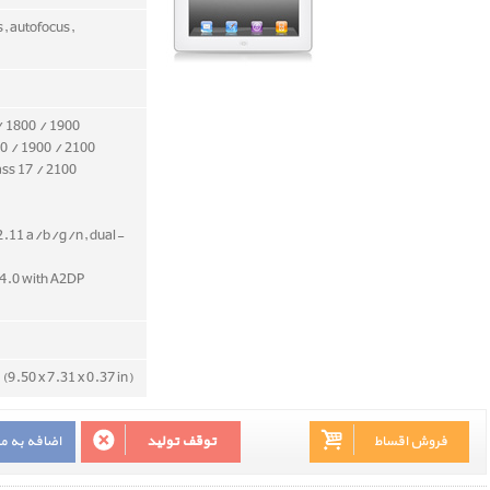
s, autofocus,
/ 1800 / 1900
0 / 1900 / 2100
ass 17 / 2100
2.11 a/b/g/n, dual-
v4.0 with A2DP
(9.50 x 7.31 x 0.37 in)
فروش اقساط
توقف تولید
اضافه به م