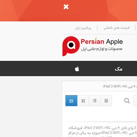
|
|
فرصت های شغلی
پرشین اپل
آیپد 3 وای فای 4 جی iPad 3 WiFi/4G ، قیمت روز خرید و فروش و مشخصات فنی آیپد 3 وای فای 4 جی iPad 3 WiFi/4G. فروشگاه
اینترنتی پرشین اپل Persian Apple با سالها تجربه در امر خرید و فروش آیپد 3 وای فای 4 جی iPad 3 WiFi/4G امروزه به یکی از مراکز