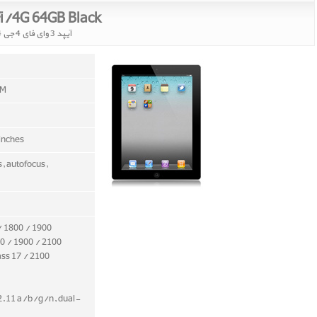
Fi/4G 64GB Black
آیپد 3 وای فای 4 جی 64 گیگابایت مشکی
AM
 inches
s, autofocus,
/ 1800 / 1900
0 / 1900 / 2100
ass 17 / 2100
2.11 a/b/g/n, dual-