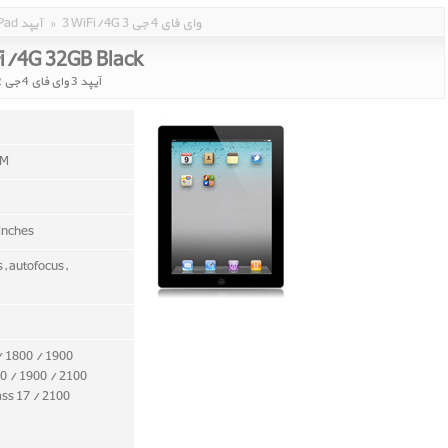
3 WiFi/4G 3 وای فای 4 جی
»
iPad آیپد
Fi/4G 32GB Black
آیپد 3 وای فای 4 جی 32 گیگابایت مشکی
AM
 inches
s, autofocus,
/ 1800 / 1900
0 / 1900 / 2100
ass 17 / 2100