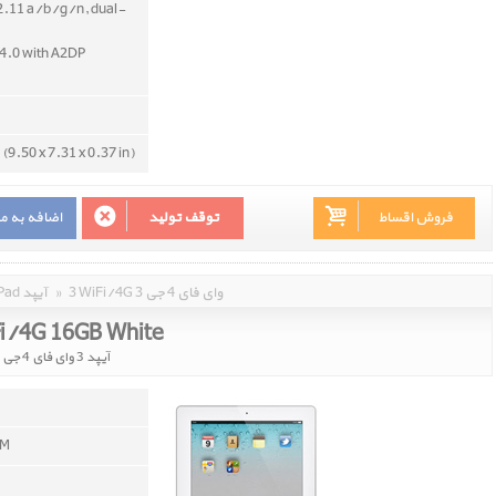
2.11 a/b/g/n, dual-
v4.0 with A2DP
(9.50 x 7.31 x 0.37 in)
فروش اقساط
توقف تولید
اضافه به م
3 WiFi/4G 3 وای فای 4 جی
»
iPad آیپد
Fi/4G 16GB White
آیپد 3 وای فای 4 جی 16 گیگابایت سفید
AM