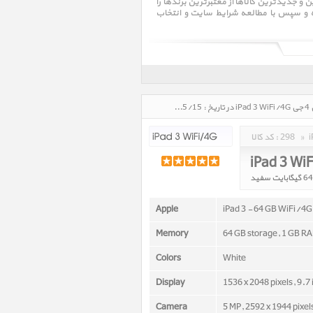
جدیدترین کالاها از معتبرترین برندها را
ده و سپس با مطالعه شرایط سایت و انتخاب
آی‌پد (به انگلیسی: iPad)‏ یک لوح‌رایانهٔ ساخت شرکت اپل است. این رایانه که از سیستم عامل IOS بهره می‌برد، تنها دارای یک
صفحهٔ نمایشگر چند لمسی ۹٫۷ اینچی با دقت بالا است و کاربری آن با انگشتان دست امکان‌پذیر است.[۱] آی‌پد برای نخستین بار در
آیپد 3 وای فای 4 جی iPad 3 WiFi/4G، قیمت روز خرید و فروش و مشخصات فنی آیپد 3 وای فای 4 جی iPad 3 WiFi/4G در تاریخ : 1405/05/15 - ساعت : 11:35
»
298
کد کالا :
iPad 3 Wi
Apple
iPad 3 - 64 GB WiFi/4G
Memory
64 GB storage, 1 GB R
Colors
White
Display
1536 x 2048 pixels, 9.7
Camera
5 MP, 2592 x 1944 pixel