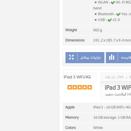
WLAN :
Wi-Fi 80
band
Bluetooth :
Yes, 
USB :
v2.0
Weight
662 g
Dimensions
241.2 x 185.7 x 9.4 mm 
قایسه
جزئیات بیشتر
»
294
کد کالا :
iPad 3 Wi
Apple
iPad 3 - 16 GB WiFi/4G
Memory
16 GB storage, 1 GB R
Colors
White