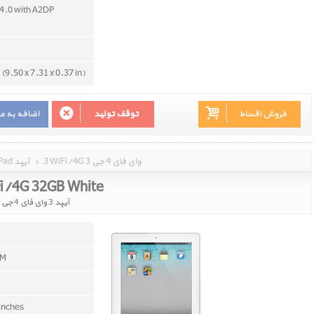
v4.0 with A2DP
(9.50 x 7.31 x 0.37 in)
فروش اقساط
توقف تولید
اضافه به م
3 WiFi/4G 3 وای فای 4 جی
»
iPad آیپد
Fi/4G 32GB White
آیپد 3 وای فای 4 جی 32 گیگابایت سفید
AM
 inches