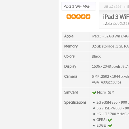
»
295
کد کالا :
iPad 3 Wi
Apple
iPad 3 - 32 GB WiFi/4G
Memory
32 GB storage, 1 GB R
Colors
Black
Display
1536 x 2048 pixels, 9.7
Camera
5 MP, 2592 x 1944 pixel
VGA, 480p@30fps
SimCard
Micro-SIM
Specifications
2G : GSM 850 / 900 
3G : HSDPA 850 / 90
4G : LTE 700 MHz Cl
GPRS :
EDGE :