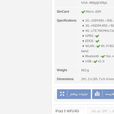
VGA, 480p@30fps
SimCard
Micro-SIM
Specifications
2G : GSM 850 / 900 
3G : HSDPA 850 / 90
4G : LTE 700 MHz Cl
GPRS :
EDGE :
WLAN :
Wi-Fi 80
band
Bluetooth :
Yes, 
USB :
v2.0
Weight
662 g
Dimensions
241.2 x 185.7 x 9.4 mm 
قایسه
جزئیات بیشتر
»
297
کد کالا :