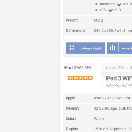
Bluetooth :
Yes, 
USB :
v2.0
Weight
662 g
Dimensions
241.2 x 185.7 x 9.4 mm 
قایسه
جزئیات بیشتر
»
296
کد کالا :
iPad 3 Wi
Apple
iPad 3 - 32 GB WiFi/4G
Memory
32 GB storage, 1 GB R
Colors
White
Display
1536 x 2048 pixels, 9.7