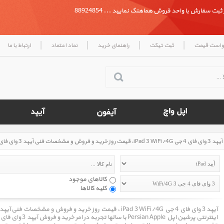
بت سفارش با واحد فروش هماهنگ نمایید ... 88924854
|
|
|
|
واست قیمت
ثبت تیکت
راهنمای خرید
نماد اعتماد
ارتباط با ما
آیپد 3 وای فای 4 جی iPad 3 WiFi/4G، قیمت روز خرید و فروش و مشخصات فنی آیپد 3 وای فای 4 جی iPad 3 WiFi/4G
کالاهای موجود
کلیه کالاها