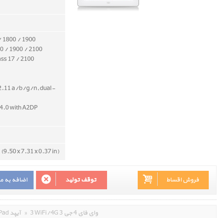
/ 1800 / 1900
0 / 1900 / 2100
ass 17 / 2100
2.11 a/b/g/n, dual-
v4.0 with A2DP
(9.50 x 7.31 x 0.37 in)
فروش اقساط
توقف تولید
اضافه به م
3 WiFi/4G 3 وای فای 4 جی
»
iPad آیپد