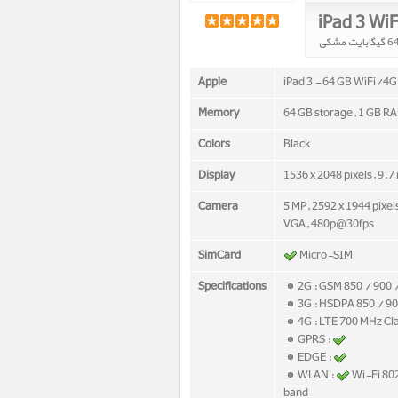
iPad 3 Wi
Apple
iPad 3 - 64 GB WiFi/4G
Memory
64 GB storage, 1 GB R
Colors
Black
Display
1536 x 2048 pixels, 9.7
Camera
5 MP, 2592 x 1944 pixel
VGA, 480p@30fps
SimCard
Micro-SIM
Specifications
2G : GSM 850 / 900 
3G : HSDPA 850 / 90
4G : LTE 700 MHz Cl
GPRS :
EDGE :
WLAN :
Wi-Fi 80
band