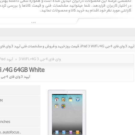
تخصصی عرضه این محصولات در ایران تبدیل شده است و همواره سعی داشته بهترین و 
در اختیار کاربران قراردهد. شما میتوانید مشخصات فنی و قیمت کالاها را بررسی کر
گارانتی مورد نظر خود اقدام به خرید کالا و محصولات نمائید.
روز ۷ بهمن ۱۳۸۸ (۲۷ ژانویه ۲۰۱۰) توسط استیو جابز معرفی شد.
3 WiFi/4G 3 وای فای 4 جی
»
iPad آیپد
Fi/4G 64GB White
آیپد 3 وای فای 4 جی 64 گیگابایت سفید
AM
 inches
s, autofocus,