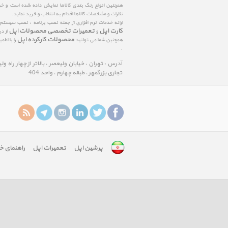
همچنین انواع رنگ بندی کالاها نمایش داده شده است و خرید
نظرات و مشخصات کالاها اقدام به انتخاب و خرید نماید.
ارائه خدمات نرم افزاری از جمله نصب برنامه ، نصب سیستم
کارت اپل
تعمیرات تخصصی محصولات اپل
و
از د
محصولات کارکرده اپل
همچنین شما می توانید
را با اط
.
آدرس : تهران ، خیابان ولیعصر ، بالاتر از چهار راه و
تجاری بزرگمهر ، طبقه چهارم ، واحد 404
پرشین اپل
تعمیرات اپل
راهنمای خ
google-
site-
verification:
googlefa8888edfd75c488.html
google-