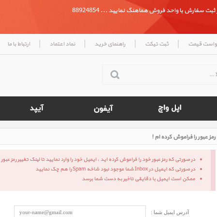
بت سفارش با واحد فروش هماهنگ نمایید ... 88924854
|
|
|
|
واست قیمت
ثبت تیکت
راهنمای خرید
نماد اعتماد
ارتباط با ما
رمز عبور را فراموش کرده ام !
در صورتی که رمز عبور خود را فراموش کرده اید ، ایمیل خود را وارد نمایید تا لینک تغییر رمز عبو
در صورتی که ایمیل در Inbox شما موجود نبود شاخه Spam را هم چک نمایید
ممکن است ایمیل با دقایقی تاخیر به دست شما برسد
آدرس ایمیل شما :