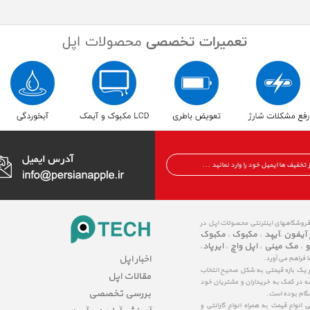
 فروشگاههای اینترنتی محصولات اپل در
 آیفون
آیپد
مکبوک
مکبوک
،
،
،
و
مک مینی
اپل واچ
ایرپاد
،
،
،
،
اخبار اپل
ا فراهم می آورد.
در یک بازه قیمتی به شکل صحیح انتخاب
مقالات اپل
عه در کمک به خریداران و مشتریان خود
بررسی تخصصی
شگام بوده است.
نواع قیمت به همراه انواع گارانتی و