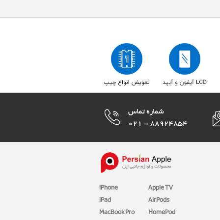
iPhone
Apple TV
iPad
AirPods
MacBook Pro
HomePod