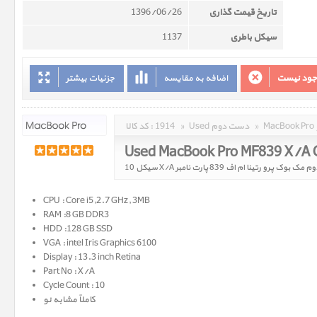
تاریخ قیمت گذاری
1396/06/26
سیکل باطری
1137
وجود نیست
اضافه به مقایسه
جزئیات بیشتر
»
Used دست دوم
»
1914
کد کالا :
Used MacBook Pro MF839 X/A 
ک پرو رتینا ام اف 839 پارت نامبر X/A سیکل 10
CPU : Core i5,2.7 GHz, 3MB
RAM :8 GB DDR3
HDD :128 GB SSD
VGA : intel Iris Graphics 6100
Display : 13.3 inch Retina
Part No : X/A
Cycle Count : 10
کاملاً مشابه نو