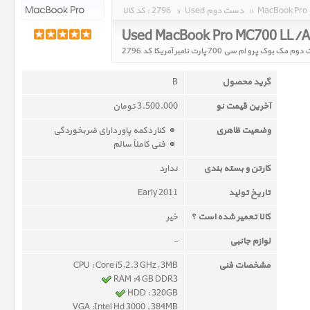
»
Used دست دوم
»
2796
کد کالا :
Used MacBook Pro MC700 LL/
ک بوک پرو ام سی 700 پارت نامبر آمریکا کد 2796
گرید محصول
B
آخرین قیمت نو
3.500.000 تومان
وضعیت ظاهری
کنار دکمه پاور دارای ضربخوردگی
فنی کاملاً سالم
کارتن و بسته بندی
ندارد
تاریخ تولید
Early 2011
کالا تعمیر شده است ؟
خیر
لوازم جانبی
-
مشخصات فنی
CPU : Core i5,2.3 GHz, 3MB
RAM :4 GB DDR3
HDD : 320GB
VGA :Intel Hd 3000 , 384MB