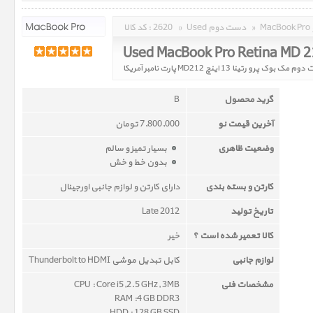
»
Used دست دوم
»
2620
کد کالا :
Used MacBook Pro Retina MD 
ک بوک پرو رتینا 13 اینچ MD212 پارت نامبر آمریکا
گرید محصول
B
آخرین قیمت نو
7,800,000 تومان
وضعیت ظاهری
بسیار تمیز و سالم
بدون خط و خش
کارتن و بسته بندی
دارای کارتن و لوازم جانبی اورجینال
تاریخ تولید
Late 2012
کالا تعمیر شده است ؟
خیر
لوازم جانبی
کابل تبدیل موشی Thunderbolt to HDMI
مشخصات فنی
CPU : Core i5,2.5 GHz, 3MB
RAM :4 GB DDR3