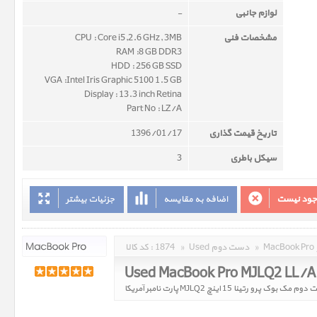
لوازم جانبی
-
مشخصات فنی
CPU : Core i5,2.6 GHz, 3MB
RAM :8 GB DDR3
HDD : 256 GB SSD
VGA :Intel Iris Graphic 5100 1.5 GB
Display : 13.3 inch Retina
Part No : LZ/A
تاریخ قیمت گذاری
1396/01/17
سیکل باطری
3
وجود نیست
اضافه به مقایسه
جزئیات بیشتر
»
Used دست دوم
»
1874
کد کالا :
Used MacBook Pro MJLQ2 LL/A
مک بوک پرو رتینا 15 اینچ MJLQ2 پارت نامبر آمریکا