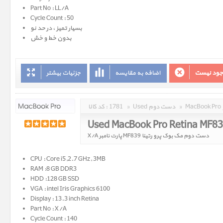
Part No : LL/A
Cycle Count : 50
بسیار تمیز ، در حد نو
بدون خط و خش
وجود نیست
اضافه به مقایسه
جزئیات بیشتر
»
Used دست دوم
»
1781
کد کالا :
Used MacBook Pro Retina MF8
دست دوم مک بوک پرو رتینا MF839 پارت نامبر X/A
CPU : Core i5,2.7 GHz, 3MB
RAM :8 GB DDR3
HDD :128 GB SSD
VGA : intel Iris Graphics 6100
Display : 13.3 inch Retina
Part No : X/A
Cycle Count : 140