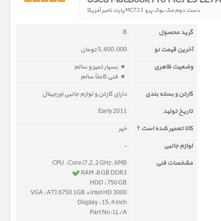
دست دوم مک بوک پرو MC723 پارت نامبر آمریکا
گرید محصول
B
آخرین قیمت نو
5.600.000 تومان
وضعیت ظاهری
بسیار تمیز و سالم
فنی کاملاً سالم
کارتن و بسته بندی
دارای کارتن و لوازم جانبی اورجینال
تاریخ تولید
Early 2011
کالا تعمیر شده است ؟
خیر
لوازم جانبی
-
مشخصات فنی
CPU : Core i7,2.2 GHz, 6MB
RAM :8 GB DDR3
HDD : 750 GB
VGA : ATI 6750 1GB + intel HD 3000
Display : 15.4 inch
Part No: LL/A