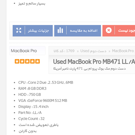
بسیار سالم و تمیز
وجود نیست
اضافه به مقایسه
جزئیات بیشتر
»
Used دست دوم
»
1769
کد کالا :
Used MacBook Pro MB471 LL/
دست دوم مک بوک پرو ام بی 471 پارت نامبر آمریکا
CPU : Core 2 Due ,2.53 GHz, 6MB
RAM :8 GB DDR3
HDD : 750 GB
VGA :
GeForce 9600M
512 MB
Display : 15.4 inch
Part No : LL/A
Cycle Count : 32
باطری تعویض شده است
بدون کارتن