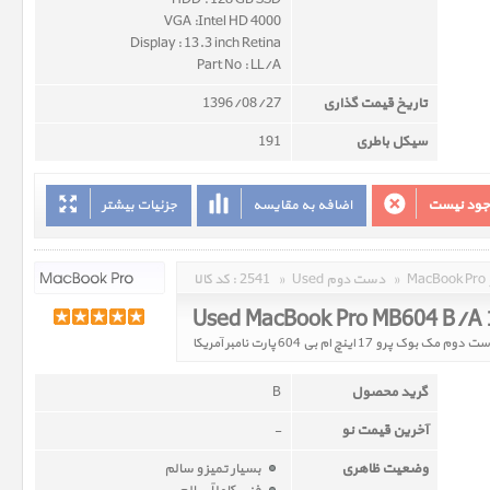
HDD : 128 GB SSD
VGA :Intel HD 4000
Display : 13.3 inch Retina
Part No : LL/A
تاریخ قیمت گذاری
1396/08/27
سیکل باطری
191
وجود نیست
اضافه به مقایسه
جزئیات بیشتر
»
Used دست دوم
»
2541
کد کالا :
Used MacBook Pro MB604 B/A 
دوم مک بوک پرو 17 اینچ ام بی 604 پارت نامبر آمریکا
گرید محصول
B
آخرین قیمت نو
-
وضعیت ظاهری
بسیار تمیز و سالم