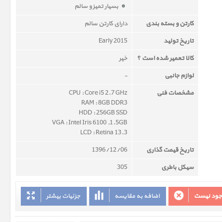
بسیار تمیز و سالم
کارتن و بسته بندی
دارای کارتن سالم
تاریخ تولید
Early 2015
کالا تعمیر شده است ؟
خیر
لوازم جانبی
-
مشخصات فنی
CPU : Core i5 2.7 GHz
RAM : 8GB DDR3
HDD : 256GB SSD
VGA : Intel Iris 6100 ,1.5GB
LCD : Retina 13.3
تاریخ قیمت گذاری
1396/12/06
سیکل باطری
305
وجود نیست
اضافه به مقایسه
جزئیات بیشتر