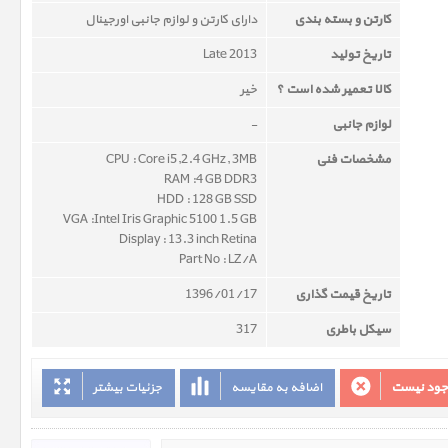
کارتن و بسته بندی
دارای کارتن و لوازم جانبی اورجینال
تاریخ تولید
Late 2013
کالا تعمیر شده است ؟
خیر
لوازم جانبی
-
مشخصات فنی
CPU : Core i5,2.4 GHz, 3MB
RAM :4 GB DDR3
HDD : 128 GB SSD
VGA :Intel Iris Graphic 5100 1.5 GB
Display : 13.3 inch Retina
Part No : LZ/A
تاریخ قیمت گذاری
1396/01/17
سیکل باطری
317
وجود نیست
اضافه به مقایسه
جزئیات بیشتر