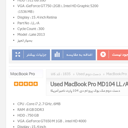
HDD : 512 GB SSD
VGA :GeForce GT750 (2GB), Intel HD Graphic 5200
(1536 MB)
Display : 15.4 inch Retina
Part No : LL/A
Cycle Count : 300
Model : Late 2013
بسیار تمیز
وجود نیست
اضافه به مقایسه
جزئیات بیشتر
»
Used دست دوم
»
1835
کد کالا :
Used MacBook Pro MD104 LL/
دست دوم مک بوک پرو ام دی 104 پارت نامبر آمریکا
CPU : Core i7,2.7 GHz, 6MB
RAM :8 GB DDR3
HDD : 750 GB
VGA :GeForce GT650 M 1GB , intel HD 4000
Display : 15.4 inch