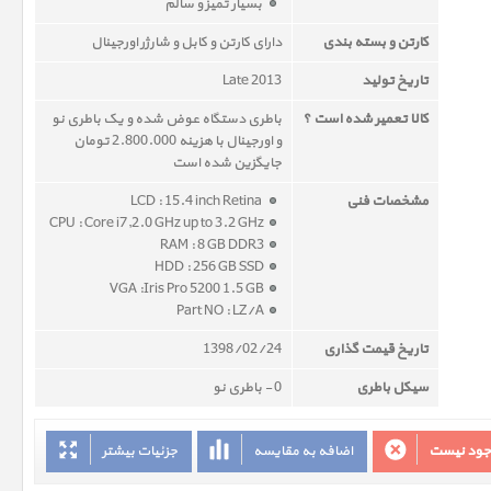
بسیار تمیز و سالم
کارتن و بسته بندی
دارای کارتن و کابل و شارژر اورجینال
تاریخ تولید
Late 2013
کالا تعمیر شده است ؟
باطری دستگاه عوض شده و یک باطری نو
و اورجینال با هزینه 2.800.000 تومان
جایگزین شده است
مشخصات فنی
LCD : 15.4 inch Retina
CPU : Core i7,2.0 GHz up to 3.2 GHz
RAM : 8 GB DDR3
HDD : 256 GB SSD
VGA :Iris Pro 5200 1.5 GB
Part NO : LZ/A
تاریخ قیمت گذاری
1398/02/24
سیکل باطری
0 - باطری نو
وجود نیست
اضافه به مقایسه
جزئیات بیشتر