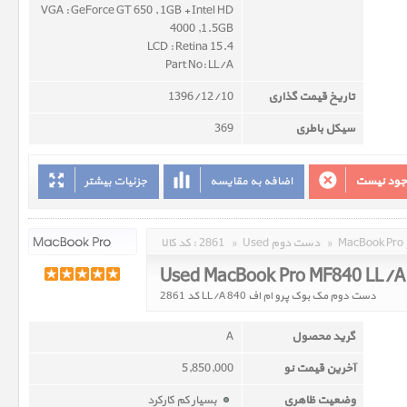
VGA : GeForce GT 650 , 1GB + Intel HD
4000 ,1.5GB
LCD : Retina 15.4
Part No: LL/A
تاریخ قیمت گذاری
1396/12/10
سیکل باطری
369
وجود نیست
اضافه به مقایسه
جزئیات بیشتر
»
Used دست دوم
»
2861
کد کالا :
Used MacBook Pro MF840 LL/A
دست دوم مک بوک پرو ام اف 840 LL/A کد 2861
گرید محصول
A
آخرین قیمت نو
5,850,000
وضعیت ظاهری
بسیار کم کارکرد