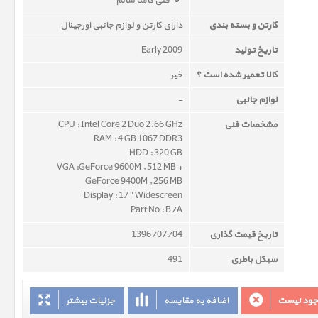
فنی کاملاً سالم
کارتن و بسته بندی
دارای کارتن و لوازم جانبی اورجینال
تاریخ تولید
Early 2009
کالا تعمیر شده است ؟
خیر
لوازم جانبی
-
مشخصات فنی
CPU : Intel Core 2 Duo 2.66 GHz
RAM : 4 GB 1067 DDR3
HDD : 320 GB
VGA :GeForce 9600M , 512 MB +
GeForce 9400M , 256 MB
Display : 17 " Widescreen
Part No : B/A
تاریخ قیمت گذاری
1396/07/04
سیکل باطری
491
وجود نیست
اضافه به مقایسه
جزئیات بیشتر