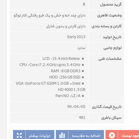
گرید محصول
B
وضعیت ظاهری
دارای چند خط و خش و یک فرو رفتگی کنار لوگو
کارتن و بسته بندی
دارای کارتن و بدون شارژر
تاریخ تولید
Early 2013
لوازم جانبی
ندارد
مشخصات فنی
LCD : 15.4 inch Retina
CPU : Core i7,2.4 GHz up to 3.4 GHz
RAM : 8 GB DDR3
HDD : 256 GB SSD
VGA :GeForce GT 650M 1.0 GB + Intel
HD 4000 1.5 GB
Part NO : LZ/A
تاریخ قیمت گذاری
99/04/05
سیکل باطری
481
وجود نیست
اضافه به مقایسه
جزئیات بیشتر