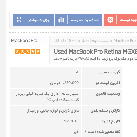
وجود نیست
اضافه به مقایسه
جزئیات بیشتر
»
Used دست دوم
»
1875
کد کالا :
Used MacBook Pro Retina MGX
مک بوک پرو رتینا 13 اینچ MGX82 پارت نامبر LZ/A
گرید محصول
A
آخرین قیمت نو
4.850.000 تومان
وضعیت ظاهری
بسیار سالم ، دارای یک ضربه خیلی ریز در
کف دستگاه (قاب C )
کارتن و بسته بندی
دارای کارتن و لوازم جانبی اورجینال
تاریخ تولید
Mid 2014
کالا تعمیر شده است ؟
خیر