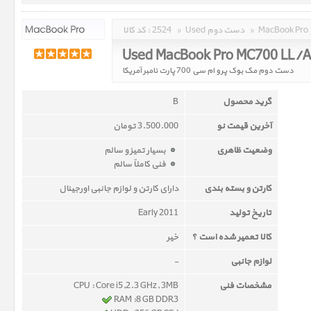
»
Used دست دوم
»
2524
کد کالا :
Used MacBook Pro MC700 LL/
دست دوم مک بوک پرو ام سی 700 پارت نامبر آمریکا
گرید محصول
B
آخرین قیمت نو
3.500.000 تومان
وضعیت ظاهری
بسیار تمیز و سالم
فنی کاملاً سالم
کارتن و بسته بندی
دارای کارتن و لوازم جانبی اورجینال
تاریخ تولید
Early 2011
کالا تعمیر شده است ؟
خیر
لوازم جانبی
-
مشخصات فنی
CPU : Core i5,2.3 GHz, 3MB
RAM :8 GB DDR3