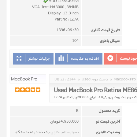
HDD : 256 GB SSd
VGA :Intel Hd 3000 , 384MB
Display : 13.3 inch
Part No : LZ/A
تاریخ قیمت گذاری
1396/06/30
سیکل باطری
104
وجود نیست
اضافه به مقایسه
جزئیات بیشتر
»
Used دست دوم
»
2144
کد کالا :
Used MacBook Pro Retina ME8
مک بوک پرو رتینا 13 اینچ ME864 پارت نامبر LZ/A
گرید محصول
B
آخرین قیمت نو
4.950.000 تومان
وضعیت ظاهری
بسیار سالم ، دارای یک خط در کف دستگاه