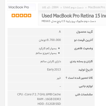
»
Used دست دوم
»
2884
کد کالا :
Used MacBook Pro Retina 15 i
دست دوم مکبوک پرو رتینا 15 اینچ مدل ME665
گرید محصول
A
آخرین قیمت نو
8.700.000 تومان
وضعیت ظاهری
بسیار کم کارکرد
بسیار تمیز و سالم
کارتن و بسته بندی
دارای کارتن سالم
تاریخ تولید
Early 2013
کالا تعمیر شده است ؟
خیر
لوازم جانبی
-
مشخصات فنی
CPU : Core i7 2.7 GHz,6MB Cache
RAM : 16GB DDR3
HDD : 512GB SSD