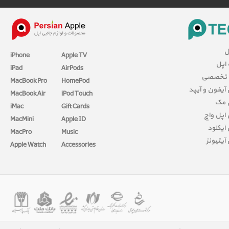
ل
iPhone
Apple TV
 اپل
iPad
AirPods
 تخصصی
MacBook Pro
HomePod
آیفون و آیپد
MacBook Air
iPod Touch
 مک
iMac
Gift Cards
اپل واچ
MacMini
Apple ID
آیکلود
MacPro
Music
آیتیونز
Apple Watch
Accessories