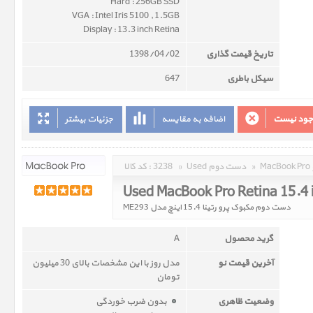
Hard : 256GB SSD
VGA : Intel Iris 5100 , 1.5GB
Display : 13.3 inch Retina
تاریخ قیمت گذاری
1398/04/02
سیکل باطری
647
وجود نیست
اضافه به مقایسه
جزئیات بیشتر
»
Used دست دوم
»
3238
کد کالا :
Used MacBook Pro Retina 15.4
دست دوم مکبوک پرو رتینا 15.4 اینچ مدل ME293
گرید محصول
A
آخرین قیمت نو
مدل روز با این مشخصات بالای 30 میلیون
تومان
وضعیت ظاهری
بدون ضرب خوردگی