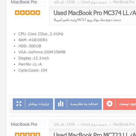
»
Used دست دوم
»
1936
کد کالا :
Used MacBook Pro MC374 LL/
دست دوم مک بوک پرو MC37 پارت نامبر آمریکا
CPU : Core 2 Duo , 2.4 GHz
RAM : 4 GB DDR3
HDD : 500 GB
VGA : GeForce 320M 256MB
Display : 13.3 inch
Part No : LL/A
Cycle Count : 154
وجود نیست
اضافه به مقایسه
جزئیات بیشتر
»
Used دست دوم
»
1935
کد کالا :
Used MacBook Pro MC723 LL/