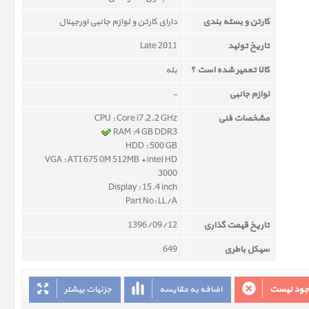
کارتن و بسته بندی
دارای کارتن و لوازم جانبی اورجینال
تاریخ تولید
Late 2011
کالا تعمیر شده است ؟
بله
لوازم جانبی
-
مشخصات فنی
CPU : Core i7,2.2 GHz
RAM :4 GB DDR3
HDD : 500 GB
VGA : ATI 675 0M 512MB + intel HD
3000
Display : 15.4 inch
Part No: LL/A
تاریخ قیمت گذاری
1396/09/12
سیکل باطری
649
وجود نیست
اضافه به مقایسه
جزئیات بیشتر