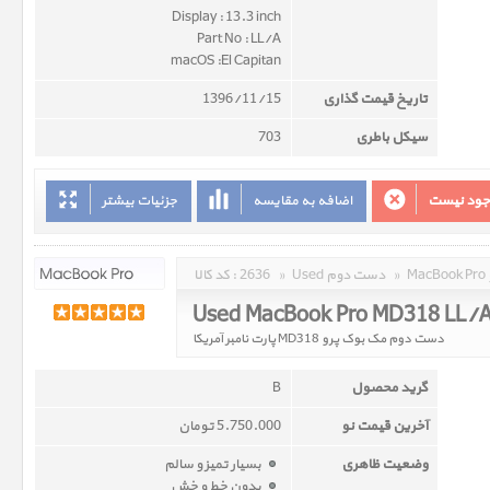
Display : 13.3 inch
Part No : LL/A
macOS :El Capitan
تاریخ قیمت گذاری
1396/11/15
سیکل باطری
703
وجود نیست
اضافه به مقایسه
جزئیات بیشتر
»
Used دست دوم
»
2636
کد کالا :
Used MacBook Pro MD318 LL/
دست دوم مک بوک پرو MD318 پارت نامبر آمریکا
گرید محصول
B
آخرین قیمت نو
5.750.000 تومان
وضعیت ظاهری
بسیار تمیز و سالم
بدون خط و خش