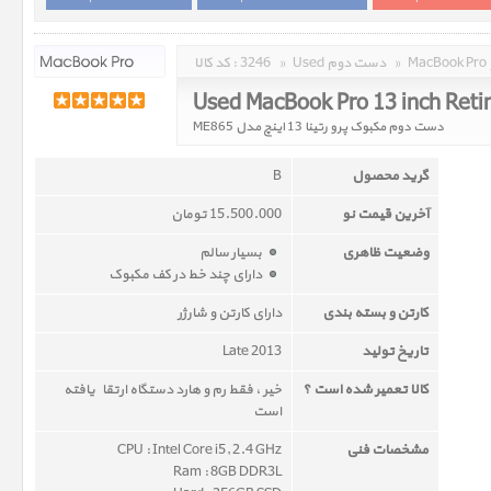
»
Used دست دوم
»
3246
کد کالا :
Used MacBook Pro 13 inch Ret
دست دوم مکبوک پرو رتینا 13 اینچ مدل ME865
گرید محصول
B
آخرین قیمت نو
15.500.000 تومان
وضعیت ظاهری
بسیار سالم
دارای چند خط در کف مکبوک
کارتن و بسته بندی
دارای کارتن و شارژر
تاریخ تولید
Late 2013
کالا تعمیر شده است ؟
خیر ، فقط رم و هارد دستگاه ارتقاء یافته
است
مشخصات فنی
CPU : Intel Core i5, 2.4 GHz
Ram : 8GB DDR3L