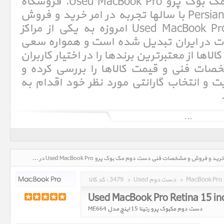
مشخصات فنی دست دوم مک بوک پرو Used MacBook Pro. فروشگاه
اینترنتی پرشین اپل Persian Apple با سالها تجربه در امر خرید و فروش
دست دوم مک بوک پرو Used MacBook Pro امروزه به یکی از مراکز
در ایران تبدیل شده است و همواره سعی
ها از معتبرترین برندها را در اختیار کاربران
خصات فنی و قیمت کالاها را بررسی کرده و
و انتخاب گارانتی مورد نظر خود اقدام به
دست دوم مک بوک پرو Used MacBook Pro، قیمت روز خرید و فروش و مشخصات فنی دست دوم مک بوک پرو Used MacBook Pro در تاریخ : 1405/05/18 - ساعت : 00:49
»
Used دست دوم
»
3479
کد کالا :
Used MacBook Pro Retina 15 i
دست دوم مکبوک پرو رتینا 15 اینچ مدل ME664