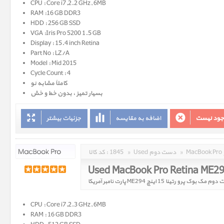
CPU : Core i7,2.2 GHz, 6MB
RAM :16 GB DDR3
HDD : 256 GB SSD
VGA :Iris Pro 5200 1.5 GB
Display : 15.4 inch Retina
Part No : LZ/A
Model : Mid 2015
Cycle Count : 4
کاملاَ مشابه نو
بسیار تمیز ، بدون خط و خش
وجود نیست
اضافه به مقایسه
جزئیات بیشتر
»
Used دست دوم
»
1845
کد کالا :
Used MacBook Pro Retina ME2
مک بوک پرو رتینا 15 اینچ ME294 پارت نامبر آمریکا
CPU : Core i7,2.3 GHz, 6MB
RAM : 16 GB DDR3