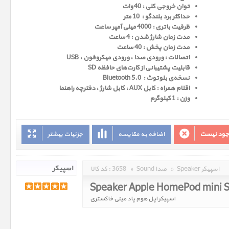
توان خروجی کلی : 40 وات
حداکثر برد بلندگو : 10 متر
ظرفیت باتری : 4000 میلی آمپر ساعت
مدت زمان شارژ شدن : 4 ساعت
مدت زمان پخش : 40 ساعت
اتصالات : ورودی صدا ، ورودی میکروفون ، USB
قابلیت پشتیبانی از کارت‌های حافظه SD
نسخه‌ی بلوتوث : Bluetooth 5.0
اقلام همراه : کابل AUX ، کابل شارژ ، دفترچه راهنما
وزن : 1 کیلوگرم
وجود نیست
اضافه به مقایسه
جزئیات بیشتر
Speaker اسپیکر
»
Sound صدا
»
3658
کد کالا :
Speaker Apple HomePod mini 
اسپیکر اپل هوم پاد مینی خاکستری