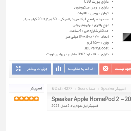
دارای پورت USB
دارای ورودی میکروفون
توان خروجی : 40 وات
محدوده پاسخ فرکانس دینامیکی : 60 هرتز تا 20 کیلو هرتز
نوع باتری : لیتیوم یونی
حداکثر شارژدهی : 4 ساعت
ابعاد : ۱۲۰x۱۶۰x۲۷۰ میلی‌متر
وزن : ۱۵۰۰ گرم
JBL PartyBoost
دارای استاندارد IP67 مقاوم در برابر رطوبت
وجود نیست
اضافه به مقایسه
جزئیات بیشتر
Speaker اسپیکر
»
Sound صدا
»
4277
کد کالا :
Speaker Apple HomePod 2 - 2
اسپیکر اپل هوم پاد 2 مدل 2023