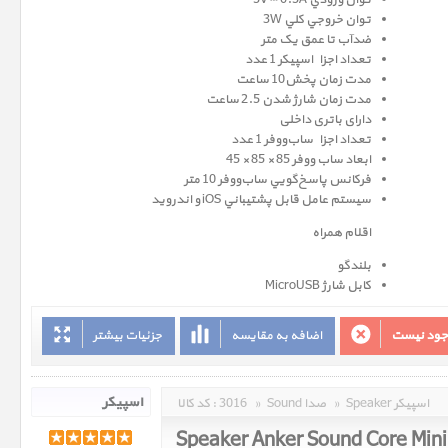
توان ورودي 5V ⎓ 0.5A
توان خروجي کلي 3W
ضدآب تا عمق یک متر
تعداد اجزاء اسپيکر 1 عدد
مدت زمان پخش10 ساعت
مدت زمان شارژ شدن 2.5 ساعت
دارای باتری داخلی
تعداد اجزاء ساب‌ووفر 1 عدد
ابعاد ساب‌ ووفر 85 × 85 × 45
فرکانس پاسخ‌گويي ساب‌ووفر 10 متر
سيستم عامل‌ قابل پشتيباني iOS و اندروید
اقلام همراه
بلندگو
کابل شارژ MicroUSB
وجود نیست
اضافه به مقایسه
جزئیات بیشتر
Speaker اسپیکر
»
Sound صدا
»
3016
کد کالا :
Speaker Anker Sound Core Mini