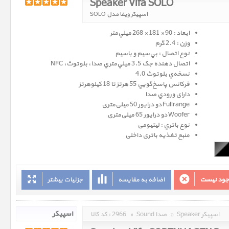
Speaker Vifa SOLO
اسپیکر ویفا مدل SOLO
ابعاد : 90 × 181 × 268 ميلي‌متر
وزن : 2.4 گرم
نوع اتصال : بي‌سيم و باسيم
اتصال دهنده جک 3.5 ميلي‌متري صدا، بلوتوث، NFC
نسخه‌ي بلوتوث 4.0
فرکانس پاسخ‌گويي 55 هرتز تا 18 کیلوهرتز
دارای ورودي صدا
Fullrange دو درایور 50 میلی‌متری
Woofer دو درایور 65 میلی‌متری
نوع باتري : لیتیومی
منبع تغذيه باتری داخلی
وجود نیست
اضافه به مقایسه
جزئیات بیشتر
Speaker اسپیکر
»
Sound صدا
»
2966
کد کالا :