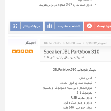
Lightshow
دارای استاندارد IP67 مقاوم در برابر رطوبت
وجود نیست
اضافه به مقایسه
جزئیات بیشتر
Speaker اسپیکر
»
Sound صدا
»
4310
کد کالا :
Speaker JBL Partybox 310
اسپیکر جی بی ال پارتی باکس 310
اسپیکر بلوتوثی JBL Partybox 310
قابل حمل
کیفیت صدای فوق العاده
نوع اتصال : بی‌سیم (بلوتوث) و باسیم
بلوتوث 5.1
دارای پورت USB
دارای ورودی میکروفون
توان خروجی : 240 وات