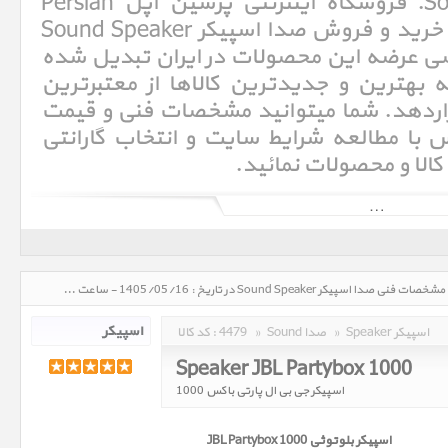
صدا اسپیکر Sound Speaker. فروشگاه اینترنتی پرشین اپل Persian
Apple با سالها تجربه در امر خرید و فروش صدا اسپیکر Sound Speaker
صصی عرضه این محصولات در ایران تبدیل شده
هترین و جدیدترین کالاها از معتبرترین
ن قراردهد. شما میتوانید مشخصات فنی و قیمت
س با مطالعه شرایط سایت و انتخاب گارانتی
کالا و محصولات نمائید.
صدا اسپیکر Sound Speaker، قیمت روز خرید و فروش و مشخصات فنی صدا اسپیکر Sound Speaker در تاریخ : 1405/05/16 - ساعت : 17:09
Speaker اسپیکر
»
Sound صدا
»
4479
کد کالا :
Speaker JBL Partybox 1000
اسپیکر جی بی ال پارتی باکس 1000
اسپیکر بلوتوثی JBL Partybox 1000