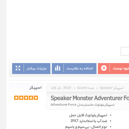
وجود نیست
اضافه به مقایسه
جزئیات بیشتر
Speaker اسپیکر
»
Sound صدا
»
3920
کد کالا :
Speaker Monster Adventurer F
اسپیکر بلوتوث مانستر مدل Adventurer Force
اسپیکر بلوتوث قابل حمل
ضد آب با استاندارد IPX7
نوع اتصال : بی‌سیم و باسیم