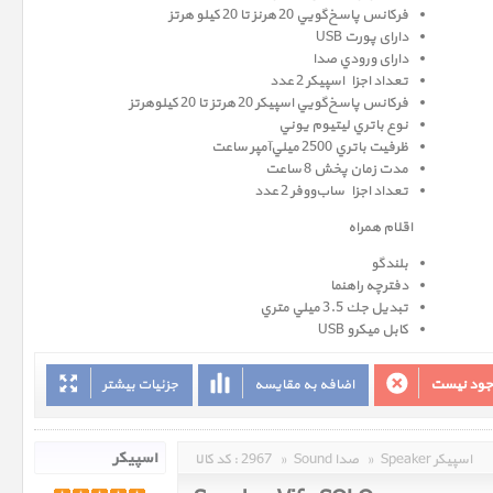
فرکانس پاسخ‌گويي 20 هرنز تا 20 كيلو هرتز
دارای پورت USB
دارای ورودي صدا
تعداد اجزاء اسپيکر 2 عدد
فرکانس پاسخ‌گويي اسپيکر 20 هرتز تا 20 كيلوهرتز
نوع باتري ليتيوم يوني
ظرفيت باتري 2500 ميلي‌آمپر ساعت
مدت زمان پخش 8 ساعت
تعداد اجزاء ساب‌ووفر 2 عدد
اقلام همراه
بلندگو
دفترچه راهنما
تبديل جك 3.5 ميلي متري
كابل ميكرو USB
وجود نیست
اضافه به مقایسه
جزئیات بیشتر
Speaker اسپیکر
»
Sound صدا
»
2967
کد کالا :