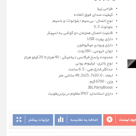
طراحی زیبا
کیفیت صدای فوق العاده
نوع اتصال : بی‌سیم (بلوتوث) و باسیم
بلوتوث 5.3
قابلیت اتصال همزمان دو گوشی به اسپیکر
دارای پورت USB
دارای ورودی میکروفون
توان خروجی : 180 وات
محدوده پاسخ فرکانس دینامیکی : 40 هرتز تا 20 کیلو هرتز
نوع باتری : لیتیوم یونی
حداکثر شارژدهی : 6.5 ساعت
ابعاد : 48.2x25.7x20.0 سانتی متر
وزن : 6700 گرم
JBL PartyBoost
دارای استاندارد IP67 مقاوم در برابر رطوبت
وجود نیست
اضافه به مقایسه
جزئیات بیشتر