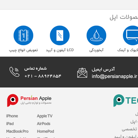
ل
iPhone
Apple TV
 اپل
iPad
AirPods
 تخصصی
MacBook Pro
HomePod
آیفون و آیپد