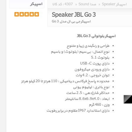
Speaker اسپیکر
»
Sound صدا
»
4307
کد کالا :
Speaker JBL Go 3
اسپیکر جی بی ال مدل Go 3
اسپیکر بلوتوثی JBL Go 3
طراحی و رنگبندی زیبا و متنوع
نوع اتصال : بی‌سیم (بلوتوث) و باسیم
بلوتوث 5.1
دارای پورت USB-C
دارای ورودی میکروفون
توان خروجی : 4.2 وات
محدوده پاسخ فرکانس دینامیکی : 110 هرتز تا 20 کیلو هرتز
نوع باتری : لیتیوم یونی
حداکثر شارژدهی : 2.5 ساعت
ابعاد : 8.6x6.9x4.0 سانتیمتر
وزن : 460 گرم
دارای استاندارد IP67 مقاوم در برابر رطوبت