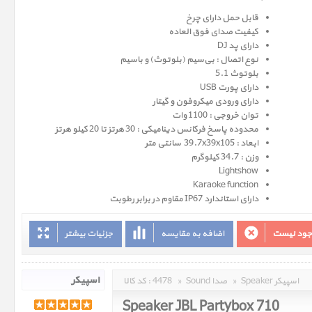
قابل حمل دارای چرخ
کیفیت صدای فوق العاده
دارای پد DJ
نوع اتصال : بی‌سیم (بلوتوث) و باسیم
بلوتوث 5.1
دارای پورت USB
دارای ورودی میکروفون و گیتار
توان خروجی : 1100 وات
محدوده پاسخ فرکانس دینامیکی : 30 هرتز تا 20 کیلو هرتز
ابعاد : 39.7x39x105 سانتی متر
وزن : 34.7 کیلوگرم
Lightshow
Karaoke function
دارای استاندارد IP67 مقاوم در برابر رطوبت
وجود نیست
اضافه به مقایسه
جزئیات بیشتر
Speaker اسپیکر
»
Sound صدا
»
4478
کد کالا :
Speaker JBL Partybox 710