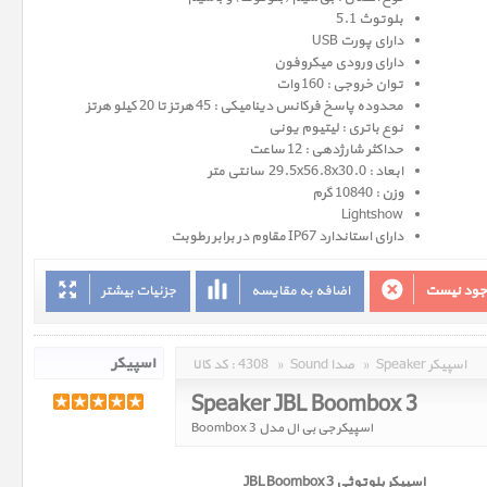
بلوتوث 5.1
دارای پورت USB
دارای ورودی میکروفون
توان خروجی : 160 وات
محدوده پاسخ فرکانس دینامیکی : 45 هرتز تا 20 کیلو هرتز
نوع باتری : لیتیوم یونی
حداکثر شارژدهی : 12 ساعت
ابعاد : 29.5x56.8x30.0 سانتی متر
وزن : 10840 گرم
Lightshow
دارای استاندارد IP67 مقاوم در برابر رطوبت
وجود نیست
اضافه به مقایسه
جزئیات بیشتر
Speaker اسپیکر
»
Sound صدا
»
4308
کد کالا :
Speaker JBL Boombox 3
اسپیکر جی بی ال مدل Boombox 3
اسپیکر بلوتوثی JBL Boombox 3