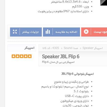
ابعاد : 8.6x13.5x4.6 سانتیمتر
وزن : 530 گرم
دارای استاندارد IP67 مقاوم در برابر رطوبت
وجود نیست
اضافه به مقایسه
جزئیات بیشتر
Speaker اسپیکر
»
Sound صدا
»
4305
کد کالا :
Speaker JBL Flip 6
اسپیکر جی بی ال مدل Flip 6
اسپیکر بلوتوثی JBL Flip 6
طراحی و رنگبندی زیبا و متنوع
نوع اتصال : بی‌سیم (بلوتوث) و باسیم
بلوتوث 5.1
دارای پورت USB-C
دارای ورودی میکروفون
توان خروجی : 30 وات