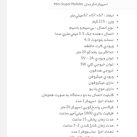
اسپیکر انکر مدل Mini Super Mobiler
ابعاد : 67 × 67 × 67 ميلي‌متر
وزن : 215 گرم
نوع اتصال : بي‌سيم و باسيم
اتصال دهنده جک 3.5 ميلي‌متري صدا
نسخه‌ بلوتوث 4.0
ورودي کارت حافظه
حداکثر برد بلندگو 20 متر
توان ورودي 5V ⎓ 2A
توان خروجي کلي 5W
خروجي هدفون
ورودي ميکروفن
دارای ميکروفون
دارای موج راديو
قابليت اتصال به دو دستگاه به صورت همزمان
تعداد اجزاء اسپيکر 1 عدد
فرکانس پاسخ‌گويي اسپيکر 20 متر
ظرفيت باتري 1800 ميلي‌آمپر ساعت
مدت زمان پخش 15 ساعت
مدت زمان شارژ شدن 2-3 ساعت
تعداد اجزاء ساب‌ووفر 1 عدد