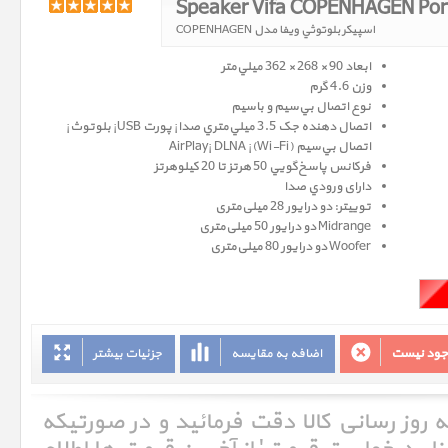
Speaker Vifa COPENHAGEN Port
اسپیکر بلوتوثي ويفا مدل COPENHAGEN
ابعاد 90 × 268 × 362 ميلي‌متر
وزن 4.6 گرم
نوع اتصال بي‌سيم و باسيم
اتصال دهنده جک 3.5 ميلي‌متري صدا¡ پورت USB¡ بلوتوث¡
اتصال بي‌سيم (Wi-Fi)¡ AirPlay¡ DLNA
فرکانس پاسخ‌گويي 50 هرتز تا 20 کیلوهرتز
دارای ورودي صدا
توییتر: دو درایور 28 میلی‌متری
Midrange دو درایور 50 میلی‌متری
Woofer دو درایور 80 میلی‌متری
وجود نیست
اضافه به مقایسه
جزئیات بیشتر
ه روز رسانی کالا دقت فرمائید و در صورتیکه