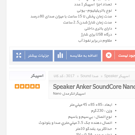
تعداد اجزاء اسپيکر 1 عدد
نوع باتريلیتیوم-یونی
مدت زمان پخش تا 15 ساعت با میزان صدای 80 درصد
مدت زمان شارژ شدن2.5 ساعت
دارای باتری داخلی
درگاه USB برای شارژ
مقاوم در برابر نفوذ آب
وجود نیست
اضافه به مقایسه
جزئیات بیشتر
Speaker اسپیکر
»
Sound صدا
»
3017
کد کالا :
Speaker Anker SoundCore Nan
اسپیکر انکر مدل Nano
ابعاد :85 × 85 × 45 ميلي‌متر
وزن : 230 گرم
نوع اتصال : بي‌سيم و باسيم
اتصال دهنده جک 3.5 ميلي‌متري صدا و بلوتوث
حداکثر برد بلندگو 10متر