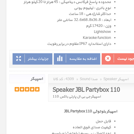
محدوده پاسخ فرکانس دینامیکی : 45 هرتز تا 20 کیلو هرتز
نوع باتری : لیتیوم یونی
حداکثر شارژدهی : 18 ساعت
ابعاد : 32.6x68.8x36.8 سانتی متر
وزن : 17420 گرم
Lightshow
Karaoke function
دارای استاندارد IP67 مقاوم در برابر رطوبت
وجود نیست
اضافه به مقایسه
جزئیات بیشتر
Speaker اسپیکر
»
Sound صدا
»
4309
کد کالا :
Speaker JBL Partybox 110
اسپیکر جی بی ال پارتی باکس 110
اسپیکر بلوتوثی JBL Partybox 110
قابل حمل
کیفیت صدای فوق العاده
نوع اتصال : بی‌سیم (بلوتوث) و باسیم