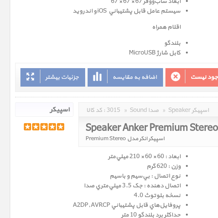
ابعاد ساب‌ووفر 67 × 67 × 67
سيستم عامل‌ قابل پشتيباني iOS و اندروید
اقلام همراه
بلندگو
کابل شارژ MicroUSB
وجود نیست
اضافه به مقایسه
جزئیات بیشتر
Speaker اسپیکر
»
Sound صدا
»
3015
کد کالا :
Speaker Anker Premium Stere
اسپیکر انکر مدل Premium Stereo
ابعاد : 60 × 60 × 210 ميلي‌متر
وزن : 620 گرم
نوع اتصال : بي‌سيم و باسيم
اتصال دهنده : جک 3.5 ميلي‌متري صدا
نسخه‌ بلوتوث 4.0
پروفايل‌هاي قابل پشتيباني A2DP, AVRCP
حداکثر برد بلندگو 10 متر