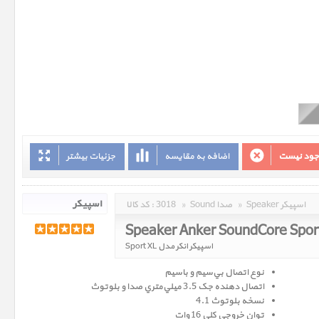
وجود نیست
اضافه به مقایسه
جزئیات بیشتر
Speaker اسپیکر
»
Sound صدا
»
3018
کد کالا :
Speaker Anker SoundCore Spor
اسپیکر انکر مدل Sport XL
نوع اتصال بي‌سيم و باسيم
اتصال دهنده جک 3.5 ميلي‌متري صدا و بلوتوث
نسخه‌ بلوتوث 4.1
توان خروجي کلي 16 وات