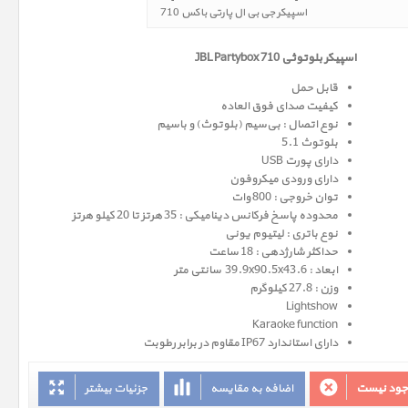
اسپیکر جی بی ال پارتی باکس 710
اسپیکر بلوتوثی JBL Partybox 710
قابل حمل
کیفیت صدای فوق العاده
نوع اتصال : بی‌سیم (بلوتوث) و باسیم
بلوتوث 5.1
دارای پورت USB
دارای ورودی میکروفون
توان خروجی : 800 وات
محدوده پاسخ فرکانس دینامیکی : 35 هرتز تا 20 کیلو هرتز
نوع باتری : لیتیوم یونی
حداکثر شارژدهی : 18 ساعت
ابعاد : 39.9x90.5x43.6 سانتی متر
وزن : 27.8 کیلوگرم
Lightshow
Karaoke function
دارای استاندارد IP67 مقاوم در برابر رطوبت
وجود نیست
اضافه به مقایسه
جزئیات بیشتر