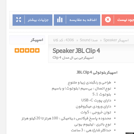
وجود نیست
اضافه به مقایسه
جزئیات بیشتر
Speaker اسپیکر
»
Sound صدا
»
4306
کد کالا :
Speaker JBL Clip 4
اسپیکر جی بی ال مدل Clip 4
اسپیکر بلوتوثی JBL Clip 4
طراحی و رنگبندی زیبا و متنوع
نوع اتصال : بی‌سیم (بلوتوث) و باسیم
بلوتوث 5.1
دارای پورت USB-C
دارای ورودی میکروفون
توان خروجی : 5 وات
محدوده پاسخ فرکانس دینامیکی : 100 هرتز تا 20 کیلو هرتز
نوع باتری : لیتیوم یونی
حداکثر شارژدهی : 3 ساعت