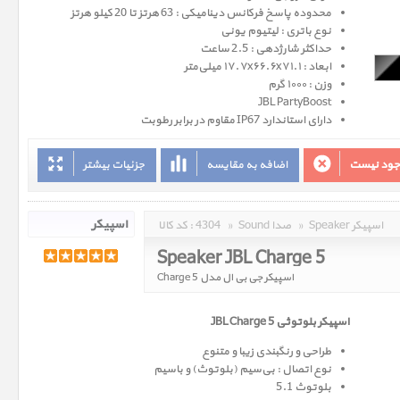
محدوده پاسخ فرکانس دینامیکی : 63 هرتز تا 20 کیلو هرتز
نوع باتری : لیتیوم یونی
حداکثر شارژدهی : 2.5 ساعت
ابعاد : ۱۷.۷x۶۶.۶x۷۱.۱ میلی‌متر
وزن : ۱۰۰۰ گرم
JBL PartyBoost
دارای استاندارد IP67 مقاوم در برابر رطوبت
وجود نیست
اضافه به مقایسه
جزئیات بیشتر
Speaker اسپیکر
»
Sound صدا
»
4304
کد کالا :
Speaker JBL Charge 5
اسپیکر جی بی ال مدل Charge 5
اسپیکر بلوتوثی JBL Charge 5
طراحی و رنگبندی زیبا و متنوع
نوع اتصال : بی‌سیم (بلوتوث) و باسیم
بلوتوث 5.1