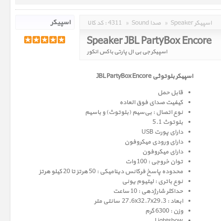
Speaker اسپیکر
»
Sound صدا
»
4311
کد کالا :
Speaker JBL PartyBox Encore
اسپیکر جی بی ال پارتی باکس انکور
اسپیکر بلوتوثی JBL PartyBox Encore
قابل حمل
کیفیت صدای فوق العاده
نوع اتصال : بی‌سیم (بلوتوث) و باسیم
بلوتوث 5.1
دارای پورت USB
دارای ورودی میکروفون
دارای میکروفون
توان خروجی : 100 وات
محدوده پاسخ فرکانس دینامیکی : 50 هرتز تا 20 کیلو هرتز
نوع باتری : لیتیوم یونی
حداکثر شارژدهی : 10 ساعت
ابعاد : 27.6x32.7x29.3 سانتی متر
وزن : 6300 گرم