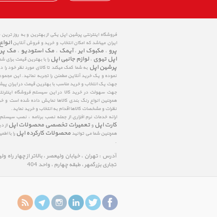
فروشگاه اینترنتی پرشین اپل یکی از بهترین و به روز ترین
انواع
ایران میباشد که امکان انتخاب و خرید و فروش آنلاین
پرو
مکبوک ایر
آیمک
مک استودیو
مک پر
،
،
،
،
اپل تیوی
لوازم جانبی اپل
،
را با بهترین قیمت برای شم
پرشین اپل
به شما کمک میکند تا کالای مورد نظر خود را 
نموده و یک خرید آنلاین مطمئن را تجربه نمائید. این مجمو
جهت یک انتخاب و خرید مناسب با بهترین قیمت در ایران پی
جهت سهولت در خرید کالا در این سیستم فروشگاه اینترنتی ا
همچنین انواع رنگ بندی کالاها نمایش داده شده است و خرید
نظرات و مشخصات کالاها اقدام به انتخاب و خرید نماید.
ارائه خدمات نرم افزاری از جمله نصب برنامه ، نصب سیستم
کارت اپل
تعمیرات تخصصی محصولات اپل
و
از د
محصولات کارکرده اپل
همچنین شما می توانید
را با اط
.
آدرس : تهران ، خیابان ولیعصر ، بالاتر از چهار راه و
تجاری بزرگمهر ، طبقه چهارم ، واحد 404