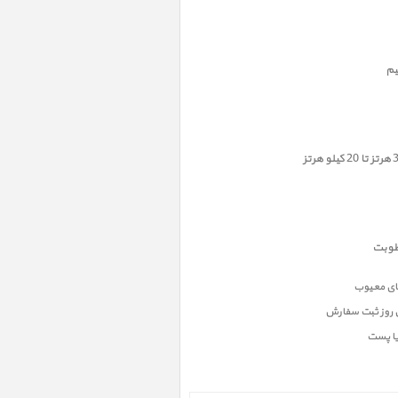
یم
ن روز ثبت سفارش
یا پست