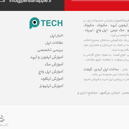
 فروشگاههای اینترنتی محصولات اپل در
 آیفون
آیپد
مکبوک
مکبوک
،
،
،
و
مک مینی
اپل واچ
ایرپاد
،
،
،
،
اخبار اپل
ا فراهم می آورد.
در یک بازه قیمتی به شکل صحیح انتخاب
مقالات اپل
عه در کمک به خریداران و مشتریان خود
بررسی تخصصی
شگام بوده است.
نواع قیمت به همراه انواع گارانتی و
آموزش آیفون و آیپد
ار میتواند با مطالعه دقیق اطلاعات ،
آموزش مک
ساخت اپل آیدی
گیفت
 عامل ،
،
آموزش اپل واچ
یگر خدمات این مجموعه می باشد .
آموزش آیکلود
مینان در پرشین اپل خرید و فروش نمایید
آموزش آیتیونز
لیعصر ، خیابان بزرگمهر ، مجتمع اداری و