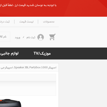
با توجه به نوسان شدید قیمت ارز ، لطفاً قبل از ث
|
|
محصولات
لیست قیمت
ثبت درخ
ثبت نام
/
ورود
اسپیکر Speaker JBL Partybox 1000، اسپیکر جی بی ال پارتی باکس 1000
Rated
5
/5
based
on
500
reviews