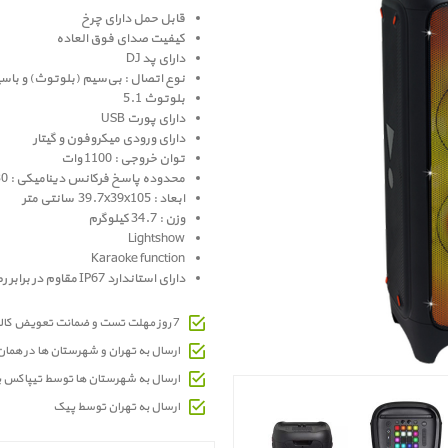
قابل حمل دارای چرخ
کیفیت صدای فوق العاده
دارای پد DJ
نوع اتصال : بی‌سیم (بلوتوث) و باس
بلوتوث 5.1
دارای پورت USB
دارای ورودی میکروفون و گیتار
توان خروجی : 1100 وات
محدوده پاسخ فرکانس دینامیکی : 30 هرتز تا 20 کیلو هرتز
ابعاد : 39.7x39x105 سانتی متر
وزن : 34.7 کیلوگرم
Lightshow
Karaoke function
دارای استاندارد IP67 مقاوم در برابر رطوبت
7 روز مهلت تست و ضمانت تعویض کالای معیوب
ارسال به تهران و شهرستان ها در هما
ارسال به شهرستان ها توسط تیپاکس 
ارسال به تهران توسط پیک