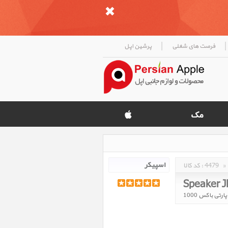
|
|
فرصت های شغلی
پرشین اپل
»
4479
کد کالا :
Speaker J
رتی باکس 1000