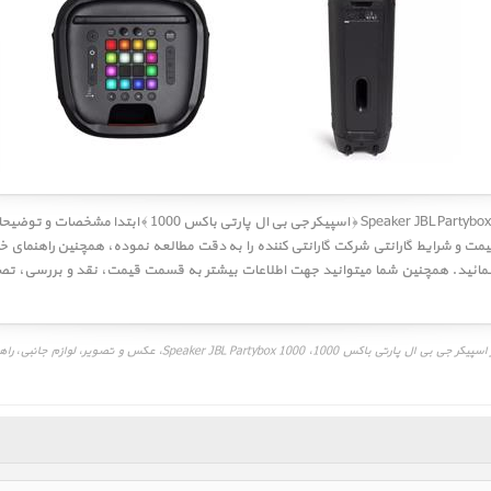
کاربر گرامی! لطفا قبل از خرید اسپیکر Speaker JBL Partybox 1000 
نمائید. همچنین شما میتوانید جهت اطلاعات بیشتر به قسمت
قیمت
،
نقد و بررسی
،
تصا