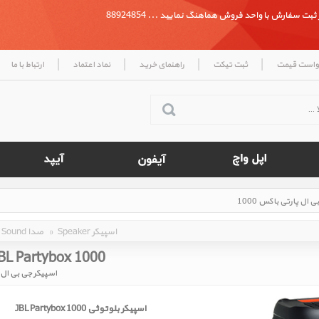
بت سفارش با واحد فروش هماهنگ نمایید ... 88924854
|
|
|
|
واست قیمت
ثبت تیکت
راهنمای خرید
نماد اعتماد
ارتباط با ما
Speaker اسپیکر
»
Sound صدا
BL Partybox 1000
اسپیکر جی بی ال پا
اسپیکر بلوتوثی JBL Partybox 1000