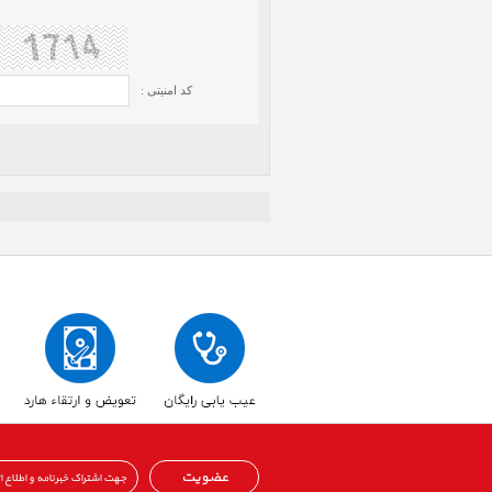
کد امنیتی :
عضویت