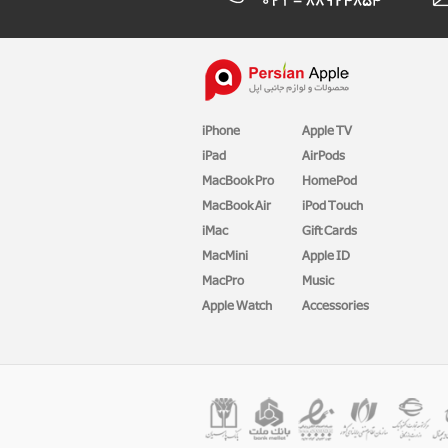
iPhone
Apple TV
iPad
AirPods
MacBook Pro
HomePod
MacBook Air
iPod Touch
iMac
Gift Cards
MacMini
Apple ID
MacPro
Music
Apple Watch
Accessories