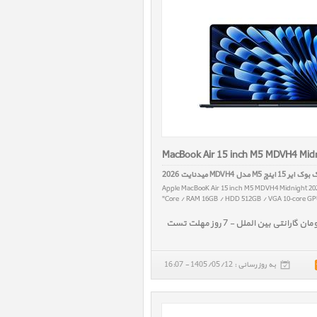
MacBook Air 15 inch M5 MDVH4 Mid
یر 15 اینچ M5 مدل MDVH4 میدنایت 2026
Apple MacBooK Air 15 inch M5 MDVH4 Midnight 20
Core / RAM 16GB / HDD 512GB / VGA 10‑core GPU 
به روز رسانی : 1405/05/12 - 16:07