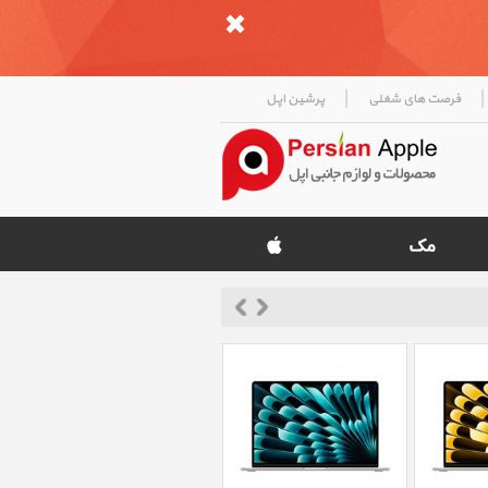
|
|
فرصت های شغلی
پرشین اپل
«
»