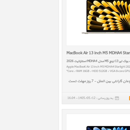
MacBook Air 13 inch M5 MDHA4 Star
1 اینچ M5 مدل MDHA4 استارلایت 2026
Apple MacBooK Air 13 inch M5 MDHA4 Starlight 20
Core / RAM 16GB / HDD 512GB / VGA 8‑core GPU /
به روز رسانی : 1405/05/12 - 16:04