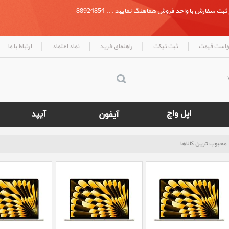
بت سفارش با واحد فروش هماهنگ نمایید ... 88924854
|
|
|
|
واست قیمت
ثبت تیکت
راهنمای خرید
نماد اعتماد
ارتباط با ما
محبوب ترین کالاها