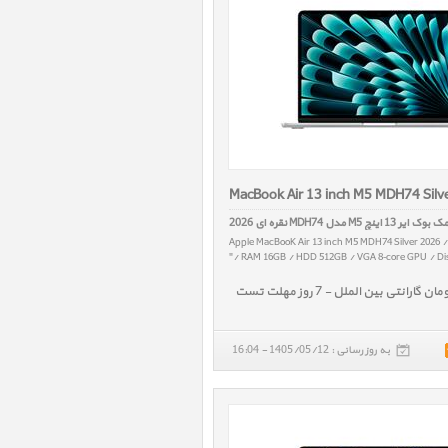
MacBook Air 13 inch M5 MDH74 Silv
ک بوک ایر 13 اینچ M5 مدل MDH74 نقره ای 2026
Apple MacBooK Air 13 inch M5 MDH74 Silver 2026 
/ RAM 16GB / HDD 512GB / VGA 8‑core GPU / Disp
به روز رسانی : 1405/05/12 - 16:04