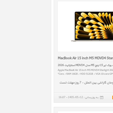
MacBook Air 15 inch M5 MDVD4 Star
1 اینچ M5 مدل MDVD4 استارلایت 2026
Apple MacBooK Air 15 inch M5 MDVD4 Starlight 20
Core / RAM 16GB / HDD 512GB / VGA 10‑core GPU 
به روز رسانی : 1405/05/12 - 16:07