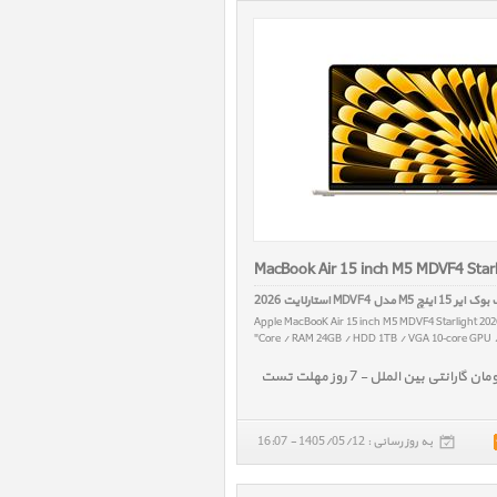
MacBook Air 15 inch M5 MDVF4 Star
15 اینچ M5 مدل MDVF4 استارلایت 2026
Apple MacBooK Air 15 inch M5 MDVF4 Starlight 20
Core / RAM 24GB / HDD 1TB / VGA 10‑core GPU / 
به روز رسانی : 1405/05/12 - 16:07