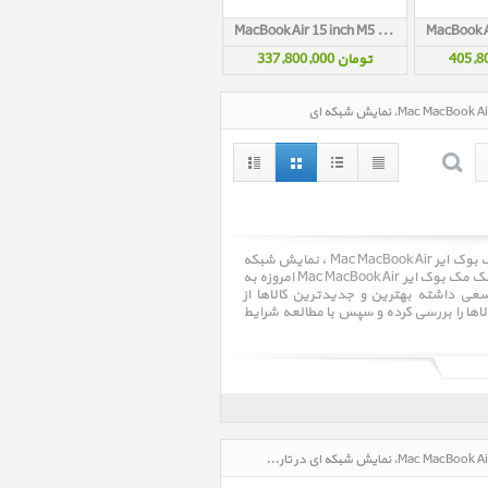
MacBook Air 15 inch M5 MDVA4 Silver 2026
تومان 337,800,000
مک مک بوک ایر Mac MacBook Air ، قیمت روز خرید و فروش و مشخصات فنی مک مک بوک ایر Mac MacBook Air ، نمایش شبکه
ای. فروشگاه اینترنتی پرشین اپل Persian Apple با سالها تجربه در امر خرید و فروش مک مک بوک ایر Mac MacBook Air امروزه به
ی داشته بهترین و جدیدترین کالاها از
لاها را بررسی کرده و سپس با مطالعه شرایط
مک مک بوک ایر Mac MacBook Air، قیمت روز خرید و فروش و مشخصات فنی مک مک بوک ایر Mac MacBook Air، نمایش شبکه ای در تاریخ : 1405/05/17 - ساعت : 11:24