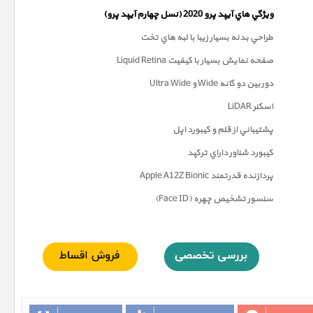
ويژگي هاي آيپد پرو 2020 (
نسل چهارم
آيپد پرو)
طراحي بدنه بسيار زيبا با لبه هاي تخت
صفحه نمايش بسيار با کيفيت Liquid Retina
دوربين دو گانه Wide و Ultra Wide
اسکنر LiDAR
پشتيباني از قلم و کيبورد اپل
کيبورد شناور داراي ترکپد
پردازنده قدرتمند Apple A12Z Bionic
سنسور تشخيص چهره (Face ID)