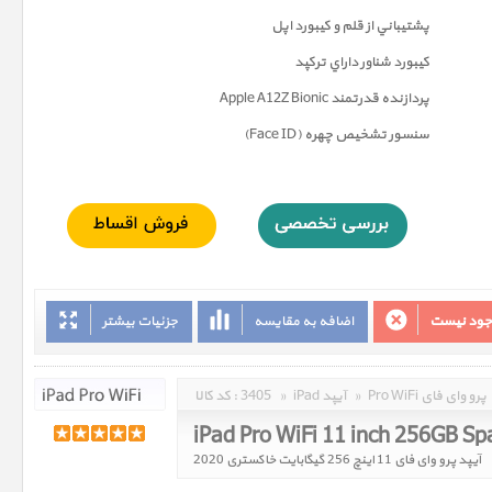
پشتيباني از قلم و کيبورد اپل
کيبورد شناور داراي ترکپد
پردازنده قدرتمند Apple A12Z Bionic
سنسور تشخيص چهره (Face ID)
وجود نیست
اضافه به مقایسه
جزئیات بیشتر
Pro WiFi پرو وای فای
»
iPad آیپد
»
3405
کد کالا :
iPad Pro WiFi 11 inch 256GB S
آیپد پرو وای فای 11 اینچ 256 گیگابایت خاکستری 2020