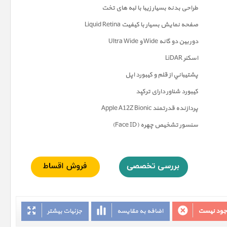
طراحی بدنه بسیار زیبا با لبه های تخت
صفحه نمايش بسیار با کیفیت Liquid Retina
دوربين دو گانه Wide و Ultra Wide
اسکنر LiDAR
پشتيباني از قلم و کيبورد اپل
کیبورد شناور دارای ترکپد
پردازنده قدرتمند Apple A12Z Bionic
سنسور تشخیص چهره (Face ID)
وجود نیست
اضافه به مقایسه
جزئیات بیشتر