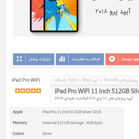
وجود نیست
اضافه به مقایسه
جزئیات بیشتر
Pro WiFi پرو وای فای
»
iPad آیپد
»
3153
کد کالا :
iPad Pro WiFi 11 inch 512GB Si
آیپد پرو وای فای 11 اينچ 512 گيگابايت نقره ای 2018
Apple
iPad Pro 11 inch 512GB Silver 2018
Memory
Internal 512 GB Storage , 4GB Ram
Colors
Silver