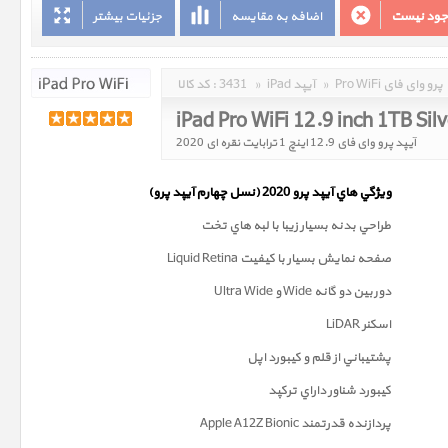
وجود نیست
اضافه به مقایسه
جزئیات بیشتر
Pro WiFi پرو وای فای
»
iPad آیپد
»
3431
کد کالا :
iPad Pro WiFi 12.9 inch 1TB Sil
آیپد پرو وای فای 12.9 اینچ 1 ترابایت نقره ای 2020
ويژگي هاي آيپد پرو 2020 (
نسل چهارم
آيپد پرو)
طراحي بدنه بسيار زيبا با لبه هاي تخت
صفحه نمايش بسيار با کيفيت Liquid Retina
دوربين دو گانه Wide و Ultra Wide
اسکنر LiDAR
پشتيباني از قلم و کيبورد اپل
کيبورد شناور داراي ترکپد
پردازنده قدرتمند Apple A12Z Bionic