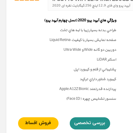
آیپد پرو وای فای 12.9 اینچ 256 گیگابایت نقره ای 2020
ويژگي هاي آيپد پرو 2020 (
نسل چهارم
آيپد پرو)
طراحي بدنه بسيار زيبا با لبه هاي تخت
صفحه نمايش بسيار با کيفيت Liquid Retina
دوربين دو گانه Wide و Ultra Wide
اسکنر LiDAR
پشتيباني از قلم و کيبورد اپل
کيبورد شناور داراي ترکپد
پردازنده قدرتمند Apple A12Z Bionic
سنسور تشخيص چهره (Face ID)