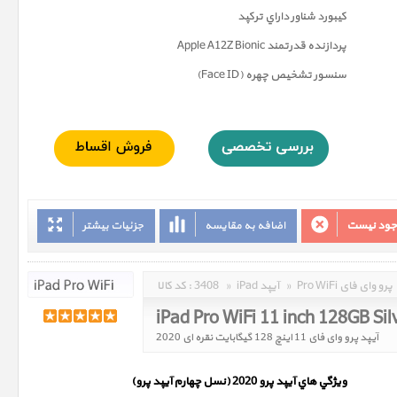
کيبورد شناور داراي ترکپد
پردازنده قدرتمند Apple A12Z Bionic
سنسور تشخيص چهره (Face ID)
وجود نیست
اضافه به مقایسه
جزئیات بیشتر
Pro WiFi پرو وای فای
»
iPad آیپد
»
3408
کد کالا :
iPad Pro WiFi 11 inch 128GB Si
آیپد پرو وای فای 11 اینچ 128 گیگابایت نقره ای 2020
ويژگي هاي آيپد پرو 2020 (
نسل چهارم
آیپد پرو)