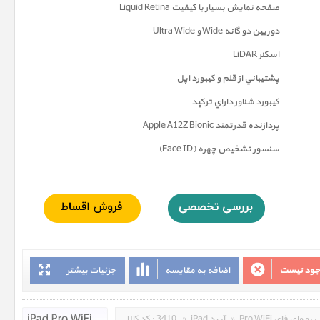
صفحه نمايش بسيار با کيفيت Liquid Retina
دوربين دو گانه Wide و Ultra Wide
اسکنر LiDAR
پشتيباني از قلم و کيبورد اپل
کيبورد شناور داراي ترکپد
پردازنده قدرتمند Apple A12Z Bionic
سنسور تشخيص چهره (Face ID)
وجود نیست
اضافه به مقایسه
جزئیات بیشتر
Pro WiFi پرو وای فای
»
iPad آیپد
»
3410
کد کالا :