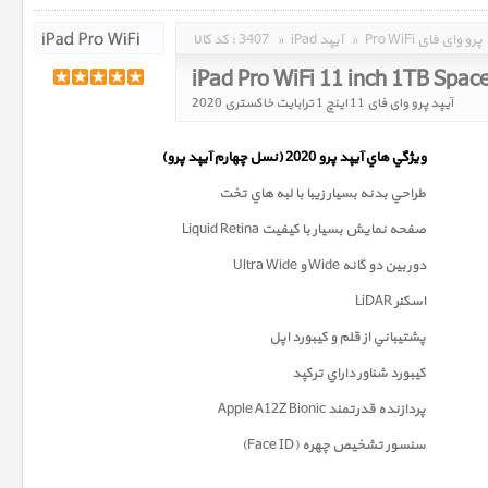
Pro WiFi پرو وای فای
»
iPad آیپد
»
3407
کد کالا :
iPad Pro WiFi 11 inch 1TB Spac
آیپد پرو وای فای 11 اینچ 1 ترابایت خاکستری 2020
ويژگي هاي آيپد پرو 2020 (
نسل چهارم
آيپد پرو)
طراحي بدنه بسيار زيبا با لبه هاي تخت
صفحه نمايش بسيار با کيفيت Liquid Retina
دوربين دو گانه Wide و Ultra Wide
اسکنر LiDAR
پشتيباني از قلم و کيبورد اپل
کيبورد شناور داراي ترکپد
پردازنده قدرتمند Apple A12Z Bionic
سنسور تشخيص چهره (Face ID)