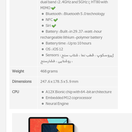
dual band (2.4GHz and 5GHz); HT80 with
MIMO
Bluetooth : Bluetooth 5.0 technology
NFC
Siri
Battery : Built-in 29.37-watt-hour
rechargeable lithium-polymer battery
Battery time : Up to 10 hours
OS : iOS 12
Sensors : ژیروسکوپ ، قطب نما ، شتاب سنج
، روشنایی ، فشارسنج
Weight
468 grams
Dimensions
247.6 x 178.5 x 5.9 mm
CPU
A12X Bionic chip with 64-bit architecture
Embedded M12 coprocessor
Neural Engine