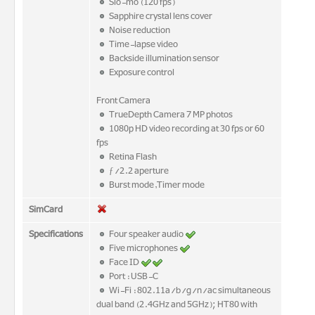
Slo-mo (120 fps)
Sapphire crystal lens cover
Noise reduction
Time-lapse video
Backside illumination sensor
Exposure control
Front Camera
TrueDepth Camera 7 MP photos
1080p HD video recording at 30 fps or 60
fps
Retina Flash
ƒ/2.2 aperture
Burst mode,Timer mode
SimCard
Specifications
Four speaker audio
Five microphones
Face ID
Port : USB-C
Wi-Fi : 802.11a/b/g/n/ac simultaneous
dual band (2.4GHz and 5GHz); HT80 with