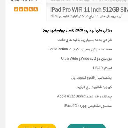
iPad Pro WiFi 11 inch 512GB Si
آیپد پرو وای فای 11 اینچ 512 گیگابایت نقره ای 2020
ويژگي هاي آيپد پرو 2020 (
نسل چهارم
آيپد پرو)
طراحي بدنه بسيار زيبا با لبه هاي تخت
صفحه نمايش بسيار با کيفيت Liquid Retina
دوربين دو گانه Wide و Ultra Wide
اسکنر LiDAR
پشتيباني از قلم و کيبورد اپل
کيبورد شناور داراي ترکپد
پردازنده قدرتمند Apple A12Z Bionic
سنسور تشخيص چهره (Face ID)