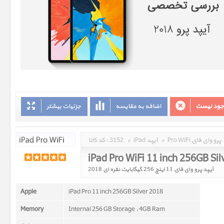
وجود نیست
اضافه به مقایسه
جزئیات بیشتر
Pro WiFi پرو وای فای
»
iPad آیپد
»
3152
کد کالا :
iPad Pro WiFi 11 inch 256GB Si
آیپد پرو وای فای 11 اينچ 256 گيگابايت نقره ای 2018
Apple
iPad Pro 11 inch 256GB Silver 2018
Memory
Internal 256 GB Storage , 4GB Ram