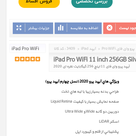
وجود نیست
اضافه به مقایسه
جزئیات بیشتر
Pro WiFi پرو وای فای
»
iPad آیپد
»
3409
کد کالا :
iPad Pro WiFi 11 inch 256GB Si
آیپد پرو وای فای 11 اینچ 256 گیگابایت نقره ای 2020
ويژگي هاي آيپد پرو 2020 (
نسل چهارم
آيپد پرو)
طراحي بدنه بسيار زيبا با لبه هاي تخت
صفحه نمايش بسيار با کيفيت Liquid Retina
دوربين دو گانه Wide و Ultra Wide
اسکنر LiDAR
پشتيباني از قلم و کيبورد اپل