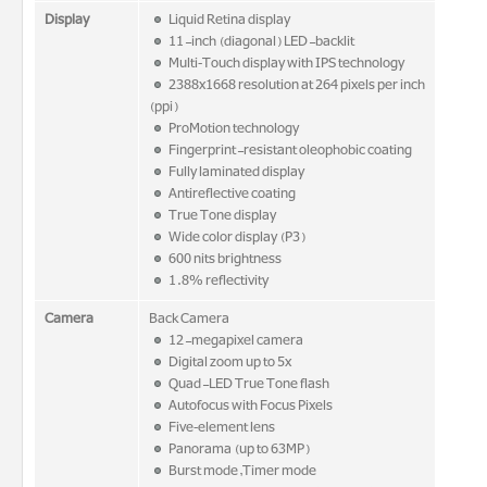
Display
Liquid Retina display
11-inch (diagonal) LED-backlit
Multi‑Touch display with IPS technology
2388x1668 resolution at 264 pixels per inch
(ppi)
ProMotion technology
Fingerprint-resistant oleophobic coating
Fully laminated display
Antireflective coating
True Tone display
Wide color display (P3)
600 nits brightness
1.8% reflectivity
Camera
Back Camera
12-megapixel camera
Digital zoom up to 5x
Quad-LED True Tone flash
Autofocus with Focus Pixels
Five‑element lens
Panorama (up to 63MP)
Burst mode,Timer mode