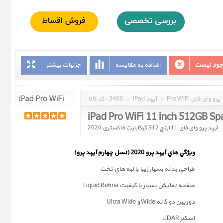
وجود نیست
اضافه به مقایسه
جزئیات بیشتر
Pro WiFi پرو وای فای
»
iPad آیپد
»
3406
کد کالا :
iPad Pro WiFi 11 inch 512GB S
آیپد پرو وای فای 11 اینچ 512 گیگابایت خاکستری 2020
ويژگي هاي آيپد پرو 2020 (
نسل چهارم
آيپد پرو)
طراحي بدنه بسيار زيبا با لبه هاي تخت
صفحه نمايش بسيار با کيفيت Liquid Retina
دوربين دو گانه Wide و Ultra Wide
اسکنر LiDAR