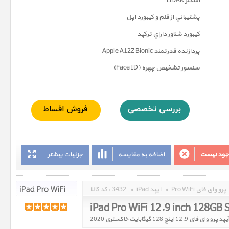
اسکنر LiDAR
پشتيباني از قلم و کيبورد اپل
کيبورد شناور داراي ترکپد
پردازنده قدرتمند Apple A12Z Bionic
سنسور تشخيص چهره (Face ID)
وجود نیست
اضافه به مقایسه
جزئیات بیشتر
Pro WiFi پرو وای فای
»
iPad آیپد
»
3432
کد کالا :
iPad Pro WiFi 12.9 inch 128GB
پد پرو وای فای 12.9 اینچ 128 گیگابایت خاکستری 2020