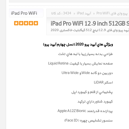
Pro WiFi پرو وای فای
»
iPad آیپد
»
3434
کد کالا :
iPad Pro WiFi 12.9 inch 512GB
پد پرو وای فای 12.9 اینچ 512 گیگابایت خاکستری 2020
ويژگي هاي آيپد پرو 2020 (
نسل چهارم
آيپد پرو)
طراحي بدنه بسيار زيبا با لبه هاي تخت
صفحه نمايش بسيار با کيفيت Liquid Retina
دوربين دو گانه Wide و Ultra Wide
اسکنر LiDAR
پشتيباني از قلم و کيبورد اپل
کيبورد شناور داراي ترکپد
پردازنده قدرتمند Apple A12Z Bionic
سنسور تشخيص چهره (Face ID)