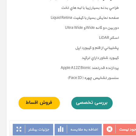
طراحي بدنه بسيار زيبا با لبه هاي تخت
صفحه نمايش بسيار با کيفيت Liquid Retina
دوربين دو گانه Wide و Ultra Wide
اسکنر LiDAR
پشتيباني از قلم و کيبورد اپل
کيبورد شناور داراي ترکپد
پردازنده قدرتمند Apple A12Z Bionic
سنسور تشخيص چهره (Face ID)
وجود نیست
اضافه به مقایسه
جزئیات بیشتر