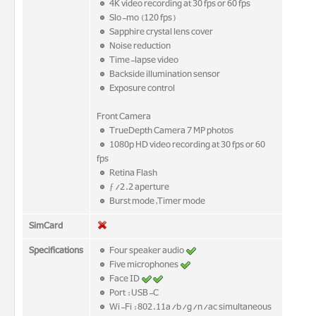
4K video recording at 30 fps or 60 fps
Slo-mo (120 fps)
Sapphire crystal lens cover
Noise reduction
Time-lapse video
Backside illumination sensor
Exposure control
Front Camera
TrueDepth Camera 7 MP photos
1080p HD video recording at 30 fps or 60
fps
Retina Flash
ƒ/2.2 aperture
Burst mode,Timer mode
SimCard
Specifications
Four speaker audio
Five microphones
Face ID
Port : USB-C
Wi-Fi : 802.11a/b/g/n/ac simultaneous