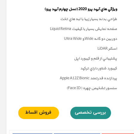
ويژگي هاي آيپد پرو 2020 (
نسل چهارم
آيپد پرو)
طراحي بدنه بسيار زيبا با لبه هاي تخت
صفحه نمايش بسيار با کيفيت Liquid Retina
دوربين دو گانه Wide و Ultra Wide
اسکنر LiDAR
پشتيباني از قلم و کيبورد اپل
کيبورد شناور داراي ترکپد
پردازنده قدرتمند Apple A12Z Bionic
سنسور تشخيص چهره (Face ID)