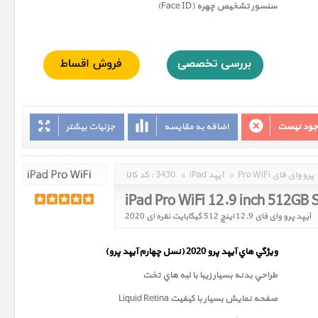
سنسور تشخيص چهره (Face ID)
وجود نیست
اضافه به مقایسه
جزئیات بیشتر
Pro WiFi پرو وای فای
»
iPad آیپد
»
3430
کد کالا :
iPad Pro WiFi 12.9 inch 512GB 
آیپد پرو وای فای 12.9 اینچ 512 گیگابایت نقره ای 2020
ويژگي هاي آيپد پرو 2020 (
نسل چهارم
آيپد پرو)
طراحي بدنه بسيار زيبا با لبه هاي تخت
صفحه نمايش بسيار با کيفيت Liquid Retina