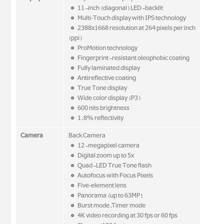
11-inch (diagonal) LED-backlit
Multi‑Touch display with IPS technology
2388x1668 resolution at 264 pixels per inch
(ppi)
ProMotion technology
Fingerprint-resistant oleophobic coating
Fully laminated display
Antireflective coating
True Tone display
Wide color display (P3)
600 nits brightness
1.8% reflectivity
Camera
Back Camera
12-megapixel camera
Digital zoom up to 5x
Quad-LED True Tone flash
Autofocus with Focus Pixels
Five‑element lens
Panorama (up to 63MP)
Burst mode,Timer mode
4K video recording at 30 fps or 60 fps