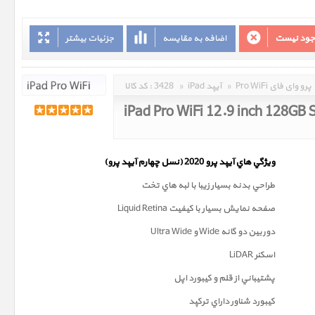
وجود نیست
اضافه به مقایسه
جزئیات بیشتر
Pro WiFi پرو وای فای
»
iPad آیپد
»
3428
کد کالا :
iPad Pro WiFi 12.9 inch 128GB 
ويژگي هاي آيپد پرو 2020 (
نسل چهارم
آيپد پرو)
طراحي بدنه بسيار زيبا با لبه هاي تخت
صفحه نمايش بسيار با کيفيت Liquid Retina
دوربين دو گانه Wide و Ultra Wide
اسکنر LiDAR
پشتيباني از قلم و کيبورد اپل
کيبورد شناور داراي ترکپد