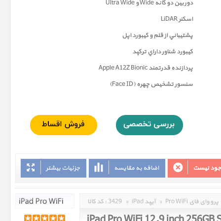
دوربين دو گانه Wide و Ultra Wide
اسکنر LiDAR
پشتيباني از قلم و کيبورد اپل
کيبورد شناور داراي ترکپد
پردازنده قدرتمند Apple A12Z Bionic
سنسور تشخيص چهره (Face ID)
وجود نیست
اضافه به مقایسه
جزئیات بیشتر
Pro WiFi پرو وای فای
»
iPad آیپد
»
3429
کد کالا :
iPad Pro WiFi 12.9 inch 256GB 