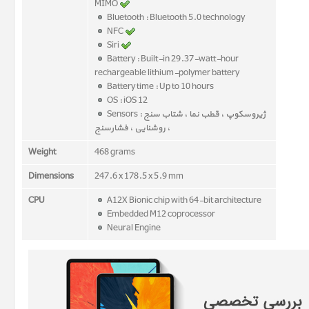
MIMO
Bluetooth : Bluetooth 5.0 technology
NFC
Siri
Battery : Built-in 29.37-watt-hour
rechargeable lithium-polymer battery
Battery time : Up to 10 hours
OS : iOS 12
Sensors : ژیروسکوپ ، قطب نما ، شتاب سنج
، روشنایی ، فشارسنج
Weight
468 grams
Dimensions
247.6 x 178.5 x 5.9 mm
CPU
A12X Bionic chip with 64-bit architecture
Embedded M12 coprocessor
Neural Engine