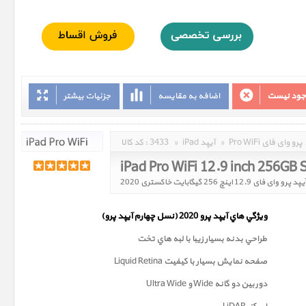
وجود نیست
اضافه به مقایسه
جزئیات بیشتر
Pro WiFi پرو وای فای
»
iPad آیپد
»
3433
کد کالا :
iPad Pro WiFi 12.9 inch 256GB
پد پرو وای فای 12.9 اینچ 256 گیگابایت خاکستری 2020
ويژگي هاي آيپد پرو 2020 (
نسل چهارم
آيپد پرو)
طراحي بدنه بسيار زيبا با لبه هاي تخت
صفحه نمايش بسيار با کيفيت Liquid Retina
دوربين دو گانه Wide و Ultra Wide