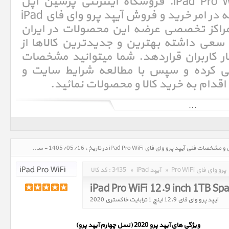
فنی آیپد پرو وای فای iPad Pro WiFi. فروشگاه اینترنتی پرشین اپل
Persian Apple با سالها تجربه در امر خرید و فروش آیپد پرو وای فای iPad
یکی از مراکز تخصصی عرضه این محصولات در ایران
عی داشته بهترین و جدیدترین کالاها از
یار کاربران قراردهد. شما میتوانید مشخصات
سی کرده و سپس با مطالعه شرایط سایت و
 اقدام به خرید کالا و محصولات نمائید.
آی‌پد (به انگلیسی: iPad)‏ یک لوح‌رایانهٔ ساخت شرکت اپل است. این رایانه که از سیستم عامل IOS بهره می‌برد، تنها دارای یک
صفحهٔ نمایشگر چند لمسی ۹٫۷ اینچی با دقت بالا است و کاربری آن با انگشتان دست امکان‌پذیر است.[۱] آی‌پد برای نخستین بار در
آیپد پرو وای فای iPad Pro WiFi، قیمت روز خرید و فروش و مشخصات فنی آیپد پرو وای فای iPad Pro WiFi در تاریخ : 1405/05/16 - ساعت : 05:45
Pro WiFi پرو وای فای
»
iPad آیپد
»
3435
کد کالا :
iPad Pro WiFi 12.9 inch 1TB Sp
آیپد پرو وای فای 12.9 اینچ 1 ترابایت خاکستری 2020
ويژگي هاي آيپد پرو 2020 (
نسل چهارم
آيپد پرو)