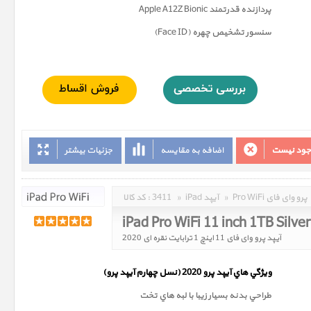
پردازنده قدرتمند Apple A12Z Bionic
سنسور تشخيص چهره (Face ID)
وجود نیست
اضافه به مقایسه
جزئیات بیشتر
Pro WiFi پرو وای فای
»
iPad آیپد
»
3411
کد کالا :
iPad Pro WiFi 11 inch 1TB Silve
آیپد پرو وای فای 11 اینچ 1 ترابایت نقره ای 2020
ويژگي هاي آيپد پرو 2020 (
نسل چهارم
آيپد پرو)
طراحي بدنه بسيار زيبا با لبه هاي تخت