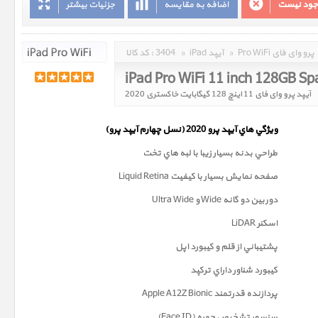
وجود نیست
اضافه به مقایسه
جزئیات بیشتر
Pro WiFi پرو وای فای
»
iPad آیپد
»
3404
کد کالا :
iPad Pro WiFi 11 inch 128GB S
آیپد پرو وای فای 11 اینچ 128 گیگابایت خاکستری 2020
ويژگي هاي آيپد پرو 2020 (
نسل چهارم
آيپد پرو)
طراحي بدنه بسيار زيبا با لبه هاي تخت
صفحه نمايش بسيار با کيفيت Liquid Retina
دوربين دو گانه Wide و Ultra Wide
اسکنر LiDAR
پشتيباني از قلم و کيبورد اپل
کيبورد شناور داراي ترکپد
پردازنده قدرتمند Apple A12Z Bionic
سنسور تشخيص چهره (Face ID)