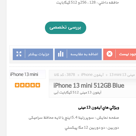
حافظه داخلي : 128 ، 256 و 512 گيگابايت
وجود نیست
اضافه به مقایسه
جزئیات بیشتر
13 mini 13 مینی
»
iPhone آیفون
»
3878
کد کالا :
iPhone 13 mini 512GB Blue
آیفون 13 مینی 512 گیگابایت آبی
ويژگي هاي آيفون 13
مینی
صفحه نمايش : سوپر رتينا 5.4 اينچ با لایه محافظ سرامیکی
دوربين : دو دوربین 12 مگا پيکسلي