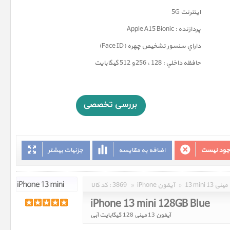
اینترنت 5G
پردازنده : Apple A15 Bionic
داراي سنسور تشخيص چهره (Face ID)
حافظه داخلي : 128 ، 256 و 512 گيگابايت
وجود نیست
اضافه به مقایسه
جزئیات بیشتر
13 mini 13 مینی
»
iPhone آیفون
»
3869
کد کالا :
iPhone 13 mini 128GB Blue
آیفون 13 مینی 128 گیگابایت آبی