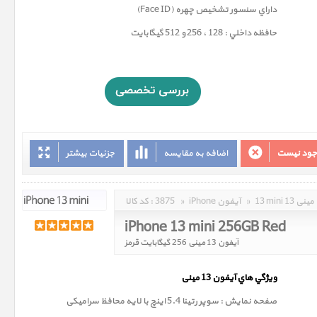
داراي سنسور تشخيص چهره (Face ID)
حافظه داخلي : 128 ، 256 و 512 گيگابايت
وجود نیست
اضافه به مقایسه
جزئیات بیشتر
13 mini 13 مینی
»
iPhone آیفون
»
3875
کد کالا :
iPhone 13 mini 256GB Red
آیفون 13 مینی 256 گیگابایت قرمز
ويژگي هاي آيفون 13
مینی
صفحه نمايش : سوپر رتينا 5.4 اينچ با لایه محافظ سرامیکی