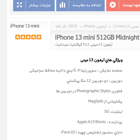
وجود نیست
اضافه به مقایسه
جزئیات بیشتر
13 mini 13 مینی
»
iPhone آیفون
»
3879
کد کالا :
iPhone 13 mini 512GB Midnight
آیفون 13 مینی 512 گیگابایت میدنایت
ويژگي هاي آيفون 13
مینی
صفحه نمايش : سوپر رتينا 5.4 اينچ با لایه محافظ سرامیکی
دوربين : دو دوربین 12 مگا پيکسلي
فناوری
Photographic Styles
در دوربین ها
پشتیبانی از MagSafe
اینترنت 5G
پردازنده : Apple A15 Bionic
داراي سنسور تشخيص چهره (Face ID)