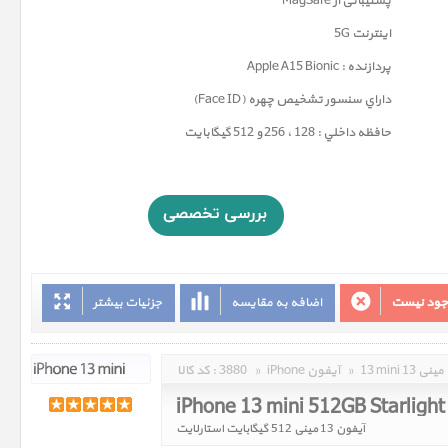
پشتیبانی از MagSafe
اینترنت 5G
پردازنده : Apple A15 Bionic
داراي سنسور تشخيص چهره (Face ID)
حافظه داخلي : 128 ، 256 و 512 گيگابايت
وجود نیست
اضافه به مقایسه
جزئیات بیشتر
13 mini 13 مینی
»
iPhone آیفون
»
3880
کد کالا :
iPhone 13 mini 512GB Starlight
آیفون 13 مینی 512 گیگابایت استارلایت