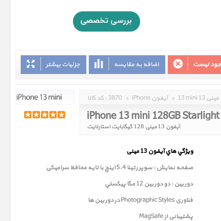
وجود نیست
اضافه به مقایسه
جزئیات بیشتر
13 mini 13 مینی
»
iPhone آیفون
»
3870
کد کالا :
iPhone 13 mini 128GB Starlight
آیفون 13 مینی 128 گیگابایت استارلایت
ويژگي هاي آيفون 13
مینی
صفحه نمايش : سوپر رتينا 5.4 اينچ با لایه محافظ سرامیکی
دوربين : دو دوربین 12 مگا پيکسلي
فناوری
Photographic Styles
در دوربین ها
پشتیبانی از MagSafe