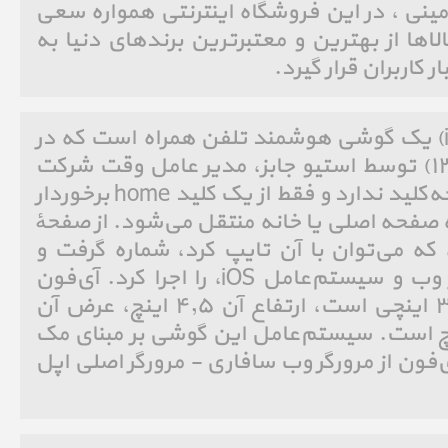
 mini ، مشخصات فنی 13 مینی ، در این فروشگاه اینترنتی همواره سعی
ها از بهترین و معتبرترین برندهای دنیا به
 کاربران قرار گیرد.
آی‌فون (به انگلیسی: iPhone)‏ یک گوشی هوشمند تلفن همراه است که در
روز ۹ ژانویه ۲۰۰۷ (۱۹دی۱۳۸۵) توسط استیو جابز، مدیر عامل وقت شرکت
اپل معرفی شد. آی‌فون صفحه‌کلید ندارد و فقط از یک کلید home برخوردار
 صفحه اصلی یا خانه منتقل می‌شود. از صفحهٔ
ه می‌توان با آن تایپ کرد، شماره گرفت و
برنامه‌های گوناگون مبتنی بر وب و سیستم‌عامل iOS، را اجرا کرد. آی‌فون
دارای یک صفحه نمایش ۳٫۵ اینچی است، ارتفاع آن ۴٫۵ اینچ، عرض آن
اینچ و ضخامتش ۰٫۵اینچ است. سیستم‌عامل این گوشی بر مبنای مک
 نام دارد. آی‌فون از مرورگر وب سافاری - مرورگر اصلی اپل