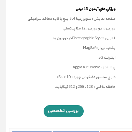
ويژگي هاي آيفون 13
مینی
صفحه نمايش : سوپر رتينا 5.4 اينچ با لایه محافظ سرامیکی
دوربين : دو دوربین 12 مگا پيکسلي
فناوری
Photographic Styles
در دوربین ها
پشتیبانی از MagSafe
اینترنت 5G
پردازنده : Apple A15 Bionic
داراي سنسور تشخيص چهره (Face ID)
حافظه داخلي : 128 ، 256 و 512 گيگابايت