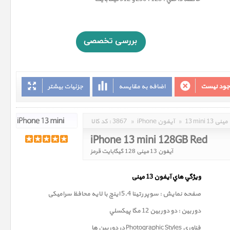
وجود نیست
اضافه به مقایسه
جزئیات بیشتر
13 mini 13 مینی
»
iPhone آیفون
»
3867
کد کالا :
iPhone 13 mini 128GB Red
آیفون 13 مینی 128 گیگابایت قرمز
ويژگي هاي آيفون 13
مینی
صفحه نمايش : سوپر رتينا 5.4 اينچ با لایه محافظ سرامیکی
دوربين : دو دوربین 12 مگا پيکسلي
فناوری
Photographic Styles
در دوربین ها