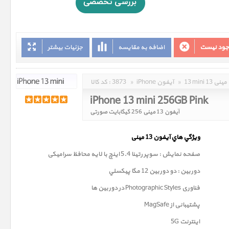
وجود نیست
اضافه به مقایسه
جزئیات بیشتر
13 mini 13 مینی
»
iPhone آیفون
»
3873
کد کالا :
iPhone 13 mini 256GB Pink
آیفون 13 مینی 256 گیگابایت صورتی
ويژگي هاي آيفون 13
مینی
صفحه نمايش : سوپر رتينا 5.4 اينچ با لایه محافظ سرامیکی
دوربين : دو دوربین 12 مگا پيکسلي
فناوری
Photographic Styles
در دوربین ها
پشتیبانی از MagSafe
اینترنت 5G