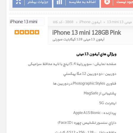
وجود نیست
اضافه به مقایسه
جزئیات بیشتر
13 mini 13 مینی
»
iPhone آیفون
»
3868
کد کالا :
iPhone 13 mini 128GB Pink
آیفون 13 مینی 128 گیگابایت صورتی
ويژگي هاي آيفون 13
مینی
صفحه نمايش : سوپر رتينا 5.4 اينچ با لایه محافظ سرامیکی
دوربين : دو دوربین 12 مگا پيکسلي
فناوری
Photographic Styles
در دوربین ها
پشتیبانی از MagSafe
اینترنت 5G
پردازنده : Apple A15 Bionic
داراي سنسور تشخيص چهره (Face ID)
حافظه داخلي : 128 ، 256 و 512 گيگابايت