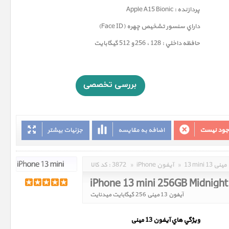
پردازنده : Apple A15 Bionic
داراي سنسور تشخيص چهره (Face ID)
حافظه داخلي : 128 ، 256 و 512 گيگابايت
وجود نیست
اضافه به مقایسه
جزئیات بیشتر
13 mini 13 مینی
»
iPhone آیفون
»
3872
کد کالا :
iPhone 13 mini 256GB Midnight
آیفون 13 مینی 256 گیگابایت میدنایت
ويژگي هاي آيفون 13
مینی