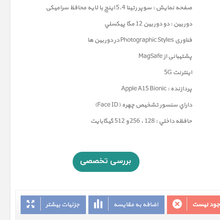
صفحه نمايش : سوپر رتينا 5.4 اينچ با لایه محافظ سرامیکی
دوربين : دو دوربین 12 مگا پيکسلي
فناوری
Photographic Styles
در دوربین ها
پشتیبانی از MagSafe
اینترنت 5G
پردازنده : Apple A15 Bionic
داراي سنسور تشخيص چهره (Face ID)
حافظه داخلي : 128 ، 256 و 512 گيگابايت
وجود نیست
اضافه به مقایسه
جزئیات بیشتر