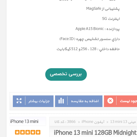
پشتیبانی از MagSafe
اینترنت 5G
پردازنده : Apple A15 Bionic
داراي سنسور تشخيص چهره (Face ID)
حافظه داخلي : 128 ، 256 و 512 گيگابايت
وجود نیست
اضافه به مقایسه
جزئیات بیشتر
13 mini 13 مینی
»
iPhone آیفون
»
3866
کد کالا :
iPhone 13 mini 128GB Midnight