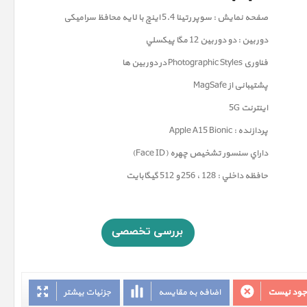
صفحه نمايش : سوپر رتينا 5.4 اينچ با لایه محافظ سرامیکی
دوربين : دو دوربین 12 مگا پيکسلي
فناوری
Photographic Styles
در دوربین ها
پشتیبانی از MagSafe
اینترنت 5G
پردازنده : Apple A15 Bionic
داراي سنسور تشخيص چهره (Face ID)
حافظه داخلي : 128 ، 256 و 512 گيگابايت
وجود نیست
اضافه به مقایسه
جزئیات بیشتر