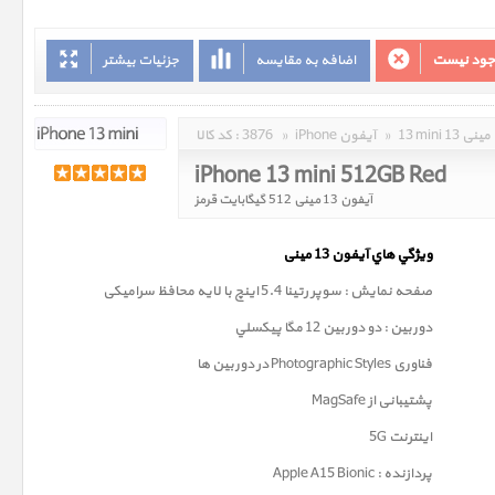
وجود نیست
اضافه به مقایسه
جزئیات بیشتر
13 mini 13 مینی
»
iPhone آیفون
»
3876
کد کالا :
iPhone 13 mini 512GB Red
آیفون 13 مینی 512 گیگابایت قرمز
ويژگي هاي آيفون 13
مینی
صفحه نمايش : سوپر رتينا 5.4 اينچ با لایه محافظ سرامیکی
دوربين : دو دوربین 12 مگا پيکسلي
فناوری
Photographic Styles
در دوربین ها
پشتیبانی از MagSafe
اینترنت 5G
پردازنده : Apple A15 Bionic