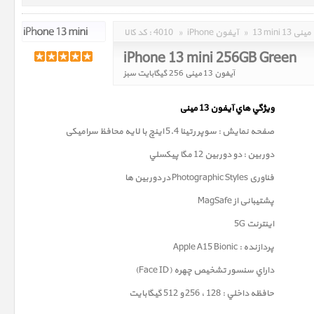
13 mini 13 مینی
»
iPhone آیفون
»
4010
کد کالا :
iPhone 13 mini 256GB Green
آیفون 13 مینی 256 گیگابایت سبز
ويژگي هاي آيفون 13
مینی
صفحه نمايش : سوپر رتينا 5.4 اينچ با لایه محافظ سرامیکی
دوربين : دو دوربین 12 مگا پيکسلي
فناوری
Photographic Styles
در دوربین ها
پشتیبانی از MagSafe
اینترنت 5G
پردازنده : Apple A15 Bionic
داراي سنسور تشخيص چهره (Face ID)
حافظه داخلي : 128 ، 256 و 512 گيگابايت