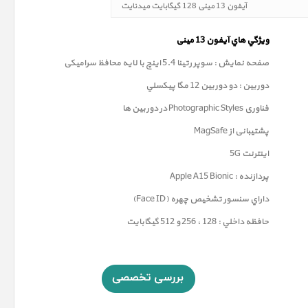
آیفون 13 مینی 128 گیگابایت میدنایت
ويژگي هاي آيفون 13
مینی
صفحه نمايش : سوپر رتينا 5.4 اينچ با لایه محافظ سرامیکی
دوربين : دو دوربین 12 مگا پيکسلي
فناوری
Photographic Styles
در دوربین ها
پشتیبانی از MagSafe
اینترنت 5G
پردازنده : Apple A15 Bionic
داراي سنسور تشخيص چهره (Face ID)
حافظه داخلي : 128 ، 256 و 512 گيگابايت