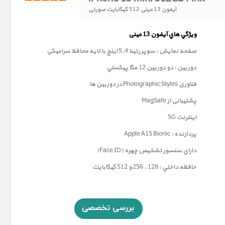
آیفون 13 مینی 512 گیگابایت صورتی
ويژگي هاي آيفون 13
مینی
صفحه نمايش : سوپر رتينا 5.4 اينچ با لایه محافظ سرامیکی
دوربين : دو دوربین 12 مگا پيکسلي
فناوری
Photographic Styles
در دوربین ها
پشتیبانی از MagSafe
اینترنت 5G
پردازنده : Apple A15 Bionic
داراي سنسور تشخيص چهره (Face ID)
حافظه داخلي : 128 ، 256 و 512 گيگابايت