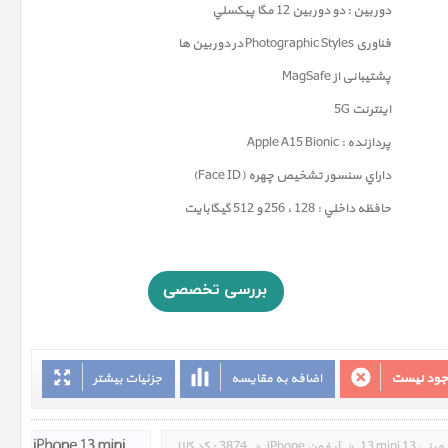
دوربين : دو دوربین 12 مگا پيکسلي
فناوری
Photographic Styles
در دوربین ها
پشتیبانی از MagSafe
اینترنت 5G
پردازنده : Apple A15 Bionic
داراي سنسور تشخيص چهره (Face ID)
حافظه داخلي : 128 ، 256 و 512 گيگابايت
وجود نیست
اضافه به مقایسه
جزئیات بیشتر
13 mini 13 مینی
»
iPhone آیفون
»
3874
کد کالا :