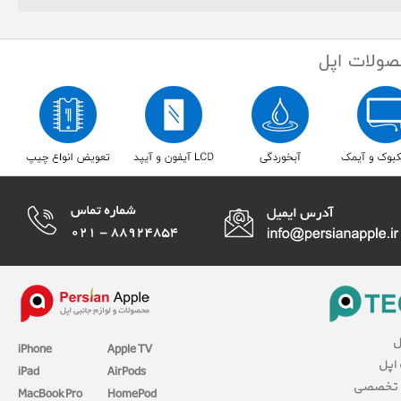
ل
iPhone
Apple TV
 اپل
iPad
AirPods
 تخصصی
MacBook Pro
HomePod