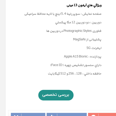
ويژگي هاي آيفون 13
مینی
صفحه نمايش : سوپر رتينا 5.4 اينچ با لایه محافظ سرامیکی
دوربين : دو دوربین 12 مگا پيکسلي
فناوری
Photographic Styles
در دوربین ها
پشتیبانی از MagSafe
اینترنت 5G
پردازنده : Apple A15 Bionic
داراي سنسور تشخيص چهره (Face ID)
حافظه داخلي : 128 ، 256 و 512 گيگابايت