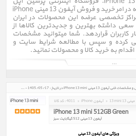
فنی آیفون 13 مینی iPhone 13 mini. فروشگاه اینترنتی پرشین اپل
Persian Apple با سالها تجربه در امر خرید و فروش آیفون 13 مینی iPhone
ی از مراکز تخصصی عرضه این محصولات در ایران
عی داشته بهترین و جدیدترین کالاها از
یار کاربران قراردهد. شما میتوانید مشخصات
سی کرده و سپس با مطالعه شرایط سایت و
 اقدام به خرید کالا و محصولات نمائید.
آی‌فون (به انگلیسی: iPhone)‏ یک گوشی هوشمند تلفن همراه است که در روز ۹ ژانویه ۲۰۰۷ (۱۹دی۱۳۸۵) توسط استیو جابز، مدیر
عامل وقت شرکت اپل معرفی شد. آی‌فون صفحه‌کلید ندارد و فقط از یک کلید home برخوردار است که با فشردن آن کاربر به صفحه
بهره می‌گیرد، که می‌توان با آن تایپ کرد، شماره گرفت و برنامه‌های گوناگون
مبتنی بر وب و سیستم‌عامل iOS، را اجرا کرد. آی‌فون دارای یک صفحه نمایش ۳٫۵ اینچی است، ارتفاع آن ۴٫۵ اینچ، عرض آن ۳٫۴
اینچ و ضخامتش ۰٫۵اینچ است. سیستم‌عامل این گوشی بر مبنای مک اواس است و iOS نام دارد. آی‌فون از مرورگر وب سافاری -
آیفون 13 مینی iPhone 13 mini، قیمت روز خرید و فروش و مشخصات فنی آیفون 13 مینی iPhone 13 mini در تاریخ : 1405/05/17 - ساعت : 08:03
13 mini 13 مینی
»
iPhone آیفون
»
4011
کد کالا :
iPhone 13 mini 512GB Green
آیفون 13 مینی 512 گیگابایت سبز
ويژگي هاي آيفون 13
مینی