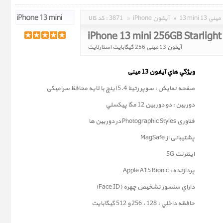
13 mini 13 مینی
»
iPhone آیفون
»
3871
کد کالا :
iPhone 13 mini 256GB Starlight
آیفون 13 مینی 256 گیگابایت استارلایت
ويژگي هاي آيفون 13
مینی
صفحه نمايش : سوپر رتينا 5.4 اينچ با لایه محافظ سرامیکی
دوربين : دو دوربین 12 مگا پيکسلي
فناوری
Photographic Styles
در دوربین ها
پشتیبانی از MagSafe
اینترنت 5G
پردازنده : Apple A15 Bionic
داراي سنسور تشخيص چهره (Face ID)
حافظه داخلي : 128 ، 256 و 512 گيگابايت