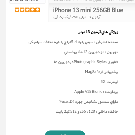
iPhone 13 mini 256GB Blue
آیفون 13 مینی 256 گیگابایت آبی
ويژگي هاي آيفون 13
مینی
صفحه نمايش : سوپر رتينا 5.4 اينچ با لایه محافظ سرامیکی
دوربين : دو دوربین 12 مگا پيکسلي
فناوری
Photographic Styles
در دوربین ها
پشتیبانی از MagSafe
اینترنت 5G
پردازنده : Apple A15 Bionic
داراي سنسور تشخيص چهره (Face ID)
حافظه داخلي : 128 ، 256 و 512 گيگابايت