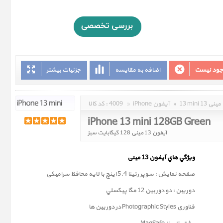
وجود نیست
اضافه به مقایسه
جزئیات بیشتر
13 mini 13 مینی
»
iPhone آیفون
»
4009
کد کالا :
iPhone 13 mini 128GB Green
آیفون 13 مینی 128 گیگابایت سبز
ويژگي هاي آيفون 13
مینی
صفحه نمايش : سوپر رتينا 5.4 اينچ با لایه محافظ سرامیکی
دوربين : دو دوربین 12 مگا پيکسلي
فناوری
Photographic Styles
در دوربین ها