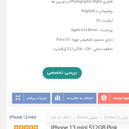
فناوری
Photographic Styles
در دوربین ها
پشتیبانی از MagSafe
اینترنت 5G
پردازنده : Apple A15 Bionic
داراي سنسور تشخيص چهره (Face ID)
حافظه داخلي : 128 ، 256 و 512 گيگابايت
وجود نیست
اضافه به مقایسه
جزئیات بیشتر
13 mini 13 مینی
»
iPhone آیفون
»
3877
کد کالا :
iPhone 13 mini 512GB Pink