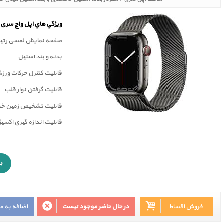
ويژگي هاي اپل واچ سری 7
صفحه نمايش لمسی رتينا
بدنه و بند استیل
قابلیت کنترل حرکات ورز
قابليت گرفتن نوار قلب
قابليت تشخيص زمين خور
قابلیت اندازه گیری اکسی
فروش اقساط
در حال حاضر موجود نیست
اضافه به م