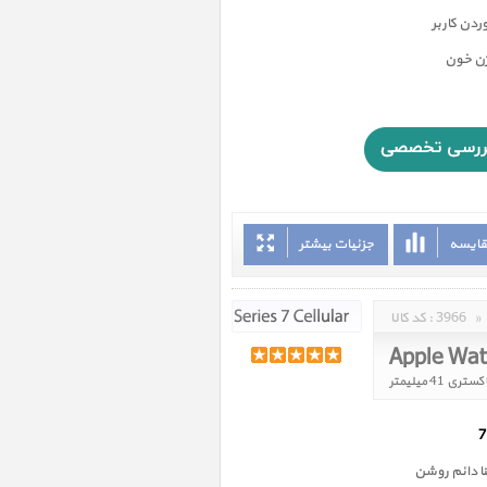
دن کاربر
ژن خون
قایسه
جزئیات بیشتر
»
3966
کد کالا :
 دائم روشن