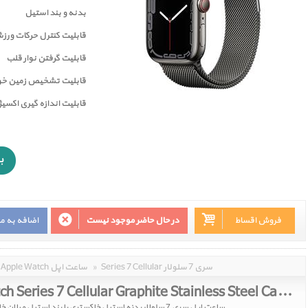
بدنه و بند استیل
قابلیت کنترل حرکات ورز
قابليت گرفتن نوار قلب
قابليت تشخيص زمين خور
قابلیت اندازه گیری اکسی
فروش اقساط
در حال حاضر موجود نیست
اضافه به م
Series 7 Cellular سری 7 سلولار
»
Apple Watch ساعت اپل
Apple Watch Series 7 Cellular Graphite Stainless Steel Case with Graphite Milanese Loop 45mm
ساعت اپل سری 7 سلولار بدنه استیل خاکستری با بند استیل میلان خاکستری 45 میلیمتر