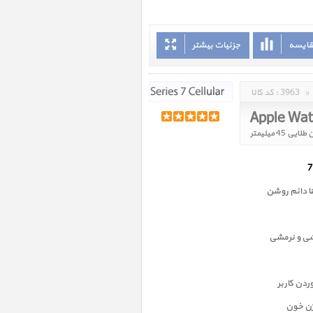
قایسه
جزئیات بیشتر
»
3963
کد کالا :
 دائم روشن
شی و نرمشی
دن کاربر
ژن خون