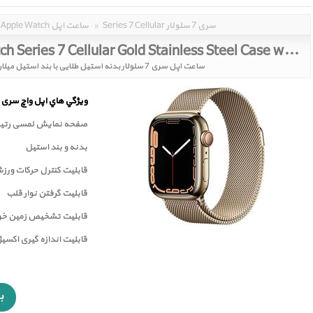
Series 7 Cellular سری 7 سلولار
»
Apple Watch ساعت اپل
Apple Watch Series 7 Cellular Gold Stainless Steel Case with Gold Milanese Loop 41mm
ساعت اپل سری 7 سلولار بدنه استیل طلایی با بند استیل میلان طلایی 41 میلیمتر
ويژگي هاي اپل واچ سری 7
صفحه نمايش لمسی رتينا
بدنه و بند استیل
قابلیت کنترل حرکات ورز
قابليت گرفتن نوار قلب
قابليت تشخيص زمين خور
قابلیت اندازه گیری اکسی