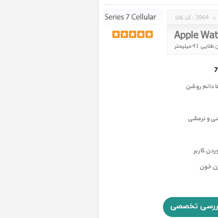
»
3964
کد کالا :
 دائم روشن
شی و نرمشی
دن کاربر
ژن خون