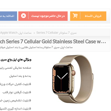
فروش اقساط
در حال حاضر موجود نیست
اضافه به م
Series 7 Cellular سری 7 سلولار
»
Apple Watch ساعت اپل
Apple Watch Series 7 Cellular Gold Stainless Steel Case with Gold Milanese Loop 45mm
ساعت اپل سری 7 سلولار بدنه استیل طلایی با بند استیل میلان طلایی 45 میلیمتر
ويژگي هاي اپل واچ سری 7
صفحه نمايش لمسی رتينا
بدنه و بند استیل
قابلیت کنترل حرکات ورز
قابليت گرفتن نوار قلب
قابليت تشخيص زمين خور
قابلیت اندازه گیری اکسی