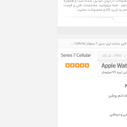
کز تخصصی عرضه این محصولات در ایران تبدیل شده است و همواره
قراردهد. شما میتوانید مشخصات فنی و قیمت
ام به خرید کالا و محصولات نمائید.
ساعت اپل سری 7 سلولار Apple Watch Series 7 Cellular، قیمت روز خرید و فروش و مشخصات فنی ساعت اپل سری 7 سلولار Apple Watch Series 7 Cellular در تاریخ : 1405/05/17 - ساعت : 10:13
»
3982
کد کالا :
 دائم روشن
شی و نرمشی