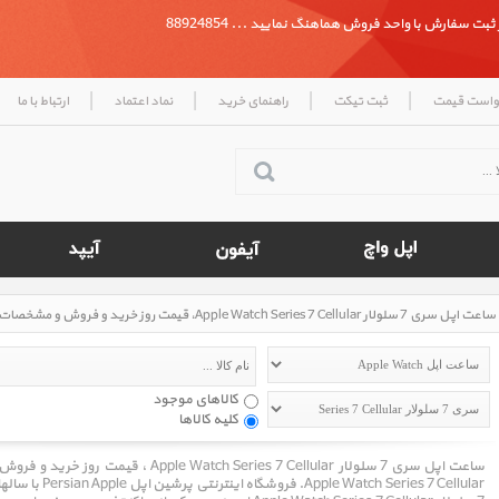
بت سفارش با واحد فروش هماهنگ نمایید ... 88924854
|
|
|
|
واست قیمت
ثبت تیکت
راهنمای خرید
نماد اعتماد
ارتباط با ما
کالاهای موجود
کلیه کالاها
Series 7 Cellular