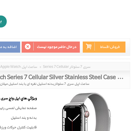
فروش اقساط
در حال حاضر موجود نیست
اضافه به م
Series 7 Cellular سری 7 سلولار
»
Apple Watch ساعت اپل
Apple Watch Series 7 Cellular Silver Stainless Steel Case with Silver Milanese Loop 41mm
ساعت اپل سری 7 سلولار بدنه استیل نقره ای با بند استیل میلان نقره ای 41 میلیمتر
ويژگي هاي اپل واچ سری 7
صفحه نمايش لمسی رتينا
بدنه و بند استیل
قابلیت کنترل حرکات ورز