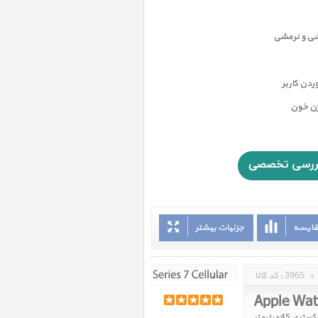
شی و نرمشی
دن کاربر
ژن خون
قایسه
جزئیات بیشتر
»
3965
کد کالا :