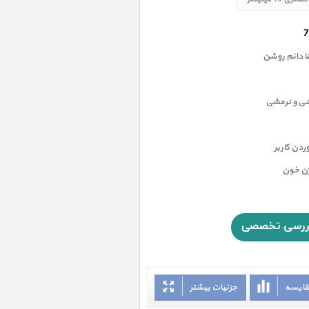
 دائم روشن
شی و نرمشی
دن کاربر
ژن خون
قایسه
جزئیات بیشتر