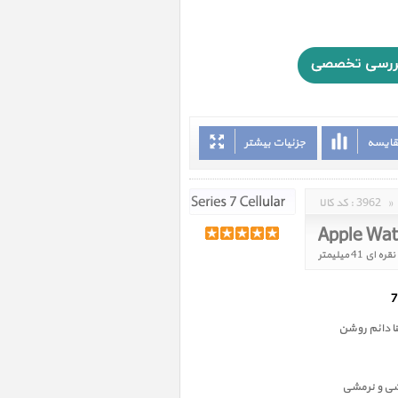
قایسه
جزئیات بیشتر
»
3962
کد کالا :
 دائم روشن
شی و نرمشی