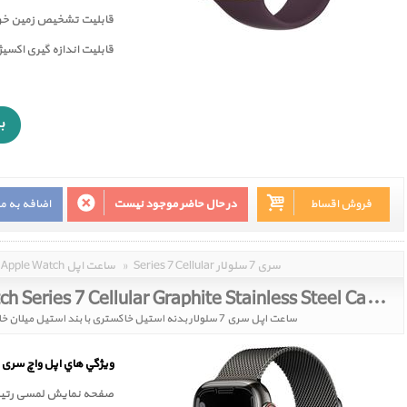
قابليت تشخيص زمين خور
قابلیت اندازه گیری اکسی
فروش اقساط
در حال حاضر موجود نیست
اضافه به م
Series 7 Cellular سری 7 سلولار
»
Apple Watch ساعت اپل
Apple Watch Series 7 Cellular Graphite Stainless Steel Case with Graphite Milanese Loop 41mm
ساعت اپل سری 7 سلولار بدنه استیل خاکستری با بند استیل میلان خاکستری 41 میلیمتر
ويژگي هاي اپل واچ سری 7
صفحه نمايش لمسی رتينا