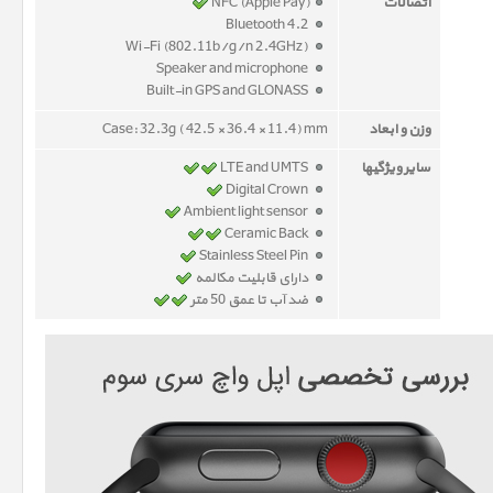
اتصالات
NFC (Apple Pay)
Bluetooth 4.2
Wi-Fi (802.11b/g/n 2.4GHz)
Speaker and microphone
Built-in GPS and GLONASS
وزن و ابعاد
Case: 32.3g ( 42.5 × 36.4 × 11.4) mm
سایر ویژگیها
LTE and UMTS
Digital Crown
Ambient light sensor
Ceramic Back
Stainless Steel Pin
دارای قابلیت مکالمه
ضد آب تا عمق 50 متر