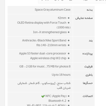
بدنه
Space Gray aluminum Case
صفحه نمایش
42mm
OLED Retina display with Force Touch
(1000 nits)
Ion-X strengthened glass
بند
Anthracite/Black Nike Sport Band
fits 140–210mm wrists
پردازنده
Apple S3 faster dual-core processor
Apple wireless chip W2 chip
ظرفیت
8 GB - 2 GB for music , 75 MB for photos
باطری
Up to 18 hours
حسگرها
شتاب سنج , ژیروسکوپ , گام شمار , شمارش
ضربان قلب
اتصالات
NFC (Apple Pay)
Bluetooth 4.2
Wi-Fi (802.11b/g/n 2.4GHz)