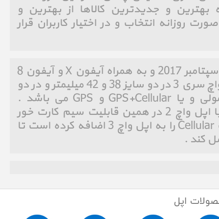
بهترین و جدیدترین کالاها از بهترین و
ورت روزانه انتخاب و در اختیار کاربران قرار
اپل واچ سری 3 در تاریخ 12 سپتامبر 2017 و به همراه آیفون X و آیفون 8
معرفی و رونمایی شد . اپل واچ سری 3 در دو سایز 38 و 42 میلیمتر و در دو
مدل سیم کارت خور و معمولی و یا GPS+Cellular و GPS می باشد .
مهمترین تفاوت اپل واچ 3 با اپل واچ 2 در همین قابلیت سیم کارت خور
بودن می باشد و اپل قابلیت Cellular را به اپل واچ 3 اضافه کرده است تا
ل کند .