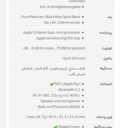
(1000 nits)
Ion-X strengthened glass
بند
Pure Platinum/Black Nike Sport Band
fits 140–210mm wrists
پردازنده
Apple S3 faster dual-core processor
Apple wireless chip W2 chip
ظرفیت
8 GB - 2 GB for music , 75 MB for photos
باطری
Up to 18 hours
حسگرها
شتاب سنج , ژیروسکوپ , گام شمار , شمارش
ضربان قلب
اتصالات
NFC (Apple Pay)
Bluetooth 4.2
Wi-Fi (802.11b/g/n 2.4GHz)
Speaker and microphone
Built-in GPS and GLONASS
وزن و ابعاد
Case: 26.7g ( 38.6 × 33.3 × 11.4) mm
سایر ویژگیها
Digital Crown