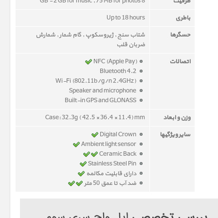
ظرفیت
8 GB - 2 GB for music , 75 MB for photos
باطری
Up to 18 hours
حسگرها
شتاب سنج , ژیروسکوپ , گام شمار , شمارش
ضربان قلب
اتصالات
NFC (Apple Pay)
Bluetooth 4.2
Wi-Fi (802.11b/g/n 2.4GHz)
Speaker and microphone
Built-in GPS and GLONASS
وزن و ابعاد
Case: 32.3g ( 42.5 × 36.4 × 11.4) mm
سایر ویژگیها
Digital Crown
Ambient light sensor
Ceramic Back
Stainless Steel Pin
دارای قابلیت مکالمه
ضد آب تا عمق 50 متر