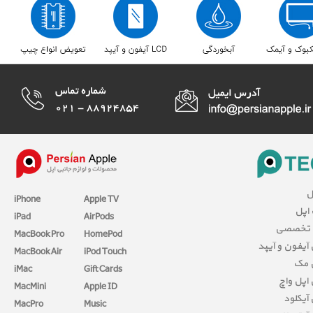
ل
iPhone
Apple TV
 اپل
iPad
AirPods
 تخصصی
MacBook Pro
HomePod
آیفون و آیپد
MacBook Air
iPod Touch
 مک
iMac
Gift Cards
اپل واچ
MacMini
Apple ID
آیکلود
MacPro
Music