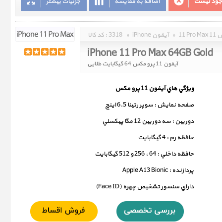
وجود نیست
اضافه به مقایسه
جزئیات بیشتر
مکس
»
iPhone آیفون
»
3318
کد کالا :
iPhone 11 Pro Max 64GB Gold
آیفون 11 پرو مکس 64 گیگابایت طلایی
ويژگي هاي آيفون 11 پرو مکس
صفحه نمايش : سوپر رتينا 6.5 اينچ
دوربين : سه دوربين 12 مگا پيکسلي
حافظه رم : 4 گيگابايت
حافظه داخلي : 64 ، 256 و 512 گيگابايت
پردازنده : Apple A13 Bionic
داراي سنسور تشخيص چهره (Face ID)