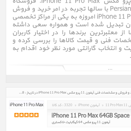
مشخصات فنی آیفون 11 پرو مکس iPhone 11 Pro Max. فروشگاه
اینترنتی پرشین اپل Persian Apple با سالها تجربه در امر خرید و فروش
آیفون 11 پرو مکس iPhone 11 Pro Max امروزه به یکی از مراکز تخصصی
ان تبدیل شده است و همواره سعی داشته
ز معتبرترین برندها را در اختیار کاربران
خصات فنی و قیمت کالاها را بررسی کرده و
و انتخاب گارانتی مورد نظر خود اقدام به
آی‌فون (به انگلیسی: iPhone)‏ یک گوشی هوشمند تلفن همراه است که در روز ۹ ژانویه ۲۰۰۷ (۱۹دی۱۳۸۵) توسط استیو جابز، مدیر
عامل وقت شرکت اپل معرفی شد. آی‌فون صفحه‌کلید ندارد و فقط از یک کلید home برخوردار است که با فشردن آن کاربر به صفحه
بهره می‌گیرد، که می‌توان با آن تایپ کرد، شماره گرفت و برنامه‌های گوناگون
مبتنی بر وب و سیستم‌عامل iOS، را اجرا کرد. آی‌فون دارای یک صفحه نمایش ۳٫۵ اینچی است، ارتفاع آن ۴٫۵ اینچ، عرض آن ۳٫۴
اینچ و ضخامتش ۰٫۵اینچ است. سیستم‌عامل این گوشی بر مبنای مک اواس است و iOS نام دارد. آی‌فون از مرورگر وب سافاری -
آیفون 11 پرو مکس iPhone 11 Pro Max، قیمت روز خرید و فروش و مشخصات فنی آیفون 11 پرو مکس iPhone 11 Pro Max در تاریخ : 1405/05/18 - ساعت : 09:36
مکس
»
iPhone آیفون
»
3320
کد کالا :
iPhone 11 Pro Max 64GB Space
آیفون 11 پرو مکس 64 گیگابایت خاکستری