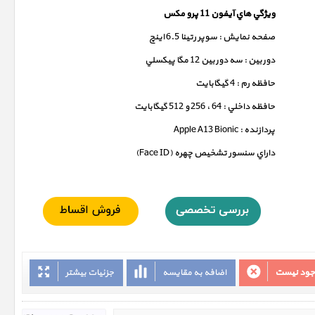
ويژگي هاي آيفون 11 پرو مکس
صفحه نمايش : سوپر رتينا 6.5 اينچ
دوربين : سه دوربين 12 مگا پيکسلي
حافظه رم : 4 گيگابايت
حافظه داخلي : 64 ، 256 و 512 گيگابايت
پردازنده : Apple A13 Bionic
داراي سنسور تشخيص چهره (Face ID)
وجود نیست
اضافه به مقایسه
جزئیات بیشتر