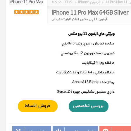
مکس
»
iPhone آیفون
»
3319
کد کالا :
iPhone 11 Pro Max 64GB Silver
آیفون 11 پرو مکس 64 گیگابایت نقره ای
ويژگي هاي آيفون 11 پرو مکس
صفحه نمايش : سوپر رتينا 6.5 اينچ
دوربين : سه دوربين 12 مگا پيکسلي
حافظه رم : 4 گيگابايت
حافظه داخلي : 64 ، 256 و 512 گيگابايت
پردازنده : Apple A13 Bionic
داراي سنسور تشخيص چهره (Face ID)