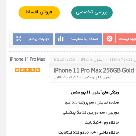
وجود نیست
اضافه به مقایسه
جزئیات بیشتر
مکس
»
iPhone آیفون
»
3316
کد کالا :
iPhone 11 Pro Max 256GB Gold
آیفون 11 پرو مکس 256 گیگابایت طلایی
ويژگي هاي آيفون 11 پرو مکس
صفحه نمايش : سوپر رتينا 6.5 اينچ
دوربين : سه دوربين 12 مگا پيکسلي
حافظه رم : 4 گيگابايت
حافظه داخلي : 64 ، 256 و 512 گيگابايت