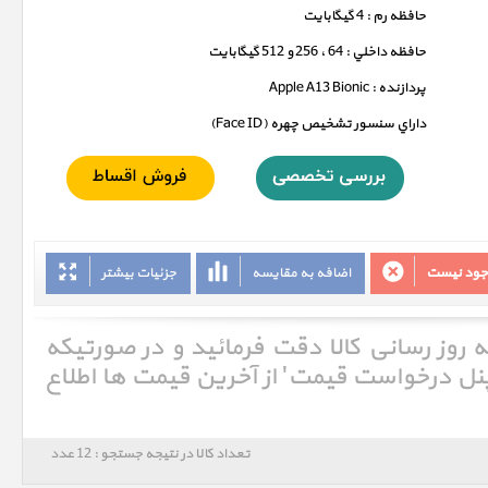
حافظه رم : 4 گيگابايت
حافظه داخلي : 64 ، 256 و 512 گيگابايت
پردازنده : Apple A13 Bionic
داراي سنسور تشخيص چهره (Face ID)
وجود نیست
اضافه به مقایسه
جزئیات بیشتر
ه روز رسانی کالا دقت فرمائید و در صورتیکه
'پنل درخواست قیمت' از آخرین قیمت ها اطلاع
تعداد کالا در نتیجه جستجو : 12 عدد