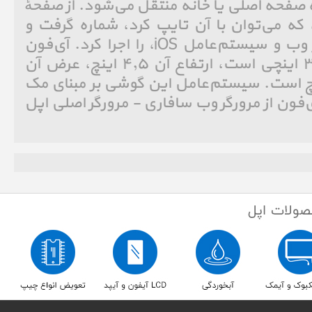
 صفحه اصلی یا خانه منتقل می‌شود. از صفحهٔ
ه می‌توان با آن تایپ کرد، شماره گرفت و
برنامه‌های گوناگون مبتنی بر وب و سیستم‌عامل iOS، را اجرا کرد. آی‌فون
دارای یک صفحه نمایش ۳٫۵ اینچی است، ارتفاع آن ۴٫۵ اینچ، عرض آن
اینچ و ضخامتش ۰٫۵اینچ است. سیستم‌عامل این گوشی بر مبنای مک
 نام دارد. آی‌فون از مرورگر وب سافاری - مرورگر اصلی اپل