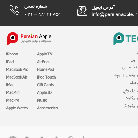
ل
iPhone
Apple TV
 اپل
iPad
AirPods
 تخصصی
MacBook Pro
HomePod
آیفون و آیپد
MacBook Air
iPod Touch
 مک
iMac
Gift Cards
اپل واچ
MacMini
Apple ID
آیکلود
MacPro
Music
آیتیونز
Apple Watch
Accessories