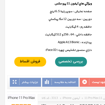
ويژگي هاي آيفون 11 پرو مکس
صفحه نمايش : سوپر رتينا 6.5 اينچ
دوربين : سه دوربين 12 مگا پيکسلي
حافظه رم : 4 گيگابايت
حافظه داخلي : 64 ، 256 و 512 گيگابايت
پردازنده : Apple A13 Bionic
داراي سنسور تشخيص چهره (Face ID)
وجود نیست
اضافه به مقایسه
جزئیات بیشتر
مکس
»
iPhone آیفون
»
3313
کد کالا :