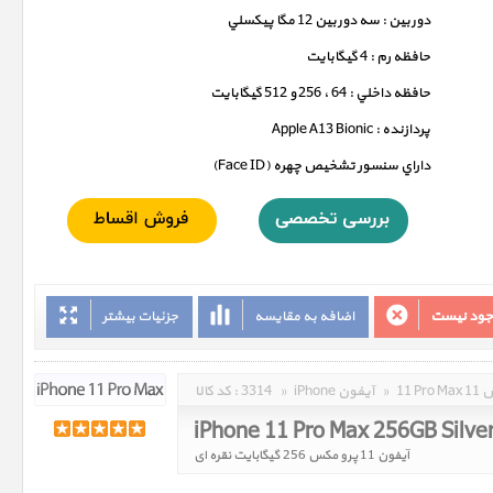
دوربين : سه دوربين 12 مگا پيکسلي
حافظه رم : 4 گيگابايت
حافظه داخلي : 64 ، 256 و 512 گيگابايت
پردازنده : Apple A13 Bionic
داراي سنسور تشخيص چهره (Face ID)
وجود نیست
اضافه به مقایسه
جزئیات بیشتر
مکس
»
iPhone آیفون
»
3314
کد کالا :
iPhone 11 Pro Max 256GB Silve
آیفون 11 پرو مکس 256 گیگابایت نقره ای