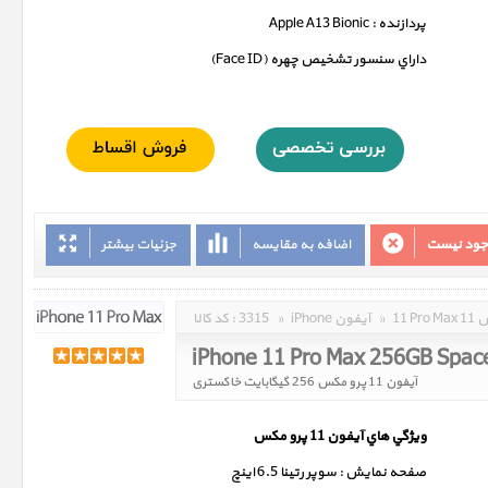
پردازنده : Apple A13 Bionic
داراي سنسور تشخيص چهره (Face ID)
وجود نیست
اضافه به مقایسه
جزئیات بیشتر
مکس
»
iPhone آیفون
»
3315
کد کالا :
iPhone 11 Pro Max 256GB Spac
آیفون 11 پرو مکس 256 گیگابایت خاکستری
ويژگي هاي آيفون 11 پرو مکس
صفحه نمايش : سوپر رتينا 6.5 اينچ