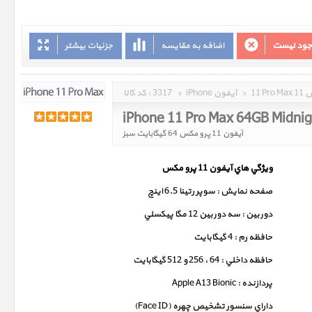
وجود نیست
اضافه به مقایسه
جزئیات بیشتر
مکس
»
iPhone آیفون
»
3317
کد کالا :
iPhone 11 Pro Max 64GB Midni
آیفون 11 پرو مکس 64 گیگابایت سبز
ويژگي هاي آيفون 11 پرو مکس
صفحه نمايش : سوپر رتينا 6.5 اينچ
دوربين : سه دوربين 12 مگا پيکسلي
حافظه رم : 4 گيگابايت
حافظه داخلي : 64 ، 256 و 512 گيگابايت
پردازنده : Apple A13 Bionic
داراي سنسور تشخيص چهره (Face ID)