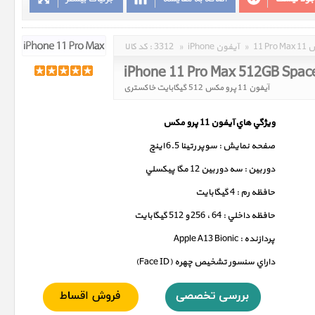
مکس
»
iPhone آیفون
»
3312
کد کالا :
iPhone 11 Pro Max 512GB Spac
آیفون 11 پرو مکس 512 گیگابایت خاکستری
ويژگي هاي آيفون 11 پرو مکس
صفحه نمايش : سوپر رتينا 6.5 اينچ
دوربين : سه دوربين 12 مگا پيکسلي
حافظه رم : 4 گيگابايت
حافظه داخلي : 64 ، 256 و 512 گيگابايت
پردازنده : Apple A13 Bionic
داراي سنسور تشخيص چهره (Face ID)