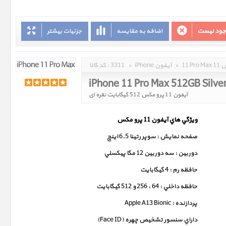
وجود نیست
اضافه به مقایسه
جزئیات بیشتر
مکس
»
iPhone آیفون
»
3311
کد کالا :
iPhone 11 Pro Max 512GB Silve
آیفون 11 پرو مکس 512 گیگابایت نقره ای
ويژگي هاي آيفون 11 پرو مکس
صفحه نمايش : سوپر رتينا 6.5 اينچ
دوربين : سه دوربين 12 مگا پيکسلي
حافظه رم : 4 گيگابايت
حافظه داخلي : 64 ، 256 و 512 گيگابايت
پردازنده : Apple A13 Bionic
داراي سنسور تشخيص چهره (Face ID)