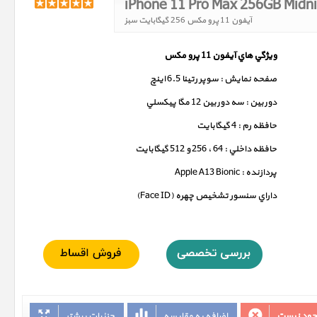
iPhone 11 Pro Max 256GB Midn
آیفون 11 پرو مکس 256 گیگابایت سبز
ويژگي هاي آيفون 11 پرو مکس
صفحه نمايش : سوپر رتينا 6.5 اينچ
دوربين : سه دوربين 12 مگا پيکسلي
حافظه رم : 4 گيگابايت
حافظه داخلي : 64 ، 256 و 512 گيگابايت
پردازنده : Apple A13 Bionic
داراي سنسور تشخيص چهره (Face ID)
وجود نیست
اضافه به مقایسه
جزئیات بیشتر