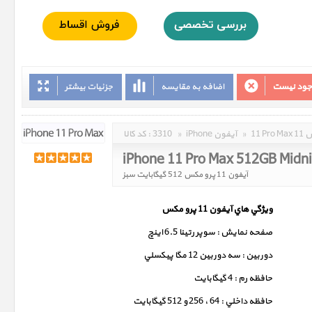
وجود نیست
اضافه به مقایسه
جزئیات بیشتر
مکس
»
iPhone آیفون
»
3310
کد کالا :
iPhone 11 Pro Max 512GB Midn
آیفون 11 پرو مکس 512 گیگابایت سبز
ويژگي هاي آيفون 11 پرو مکس
صفحه نمايش : سوپر رتينا 6.5 اينچ
دوربين : سه دوربين 12 مگا پيکسلي
حافظه رم : 4 گيگابايت
حافظه داخلي : 64 ، 256 و 512 گيگابايت