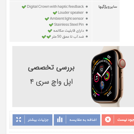
سایر ویژگیها
Digital Crown with haptic feedback
Louder speaker
Ambient light sensor
Stainless Steel Pin
دارای قابلیت مکالمه
ضد آب تا عمق 50 متر
وجود نیست
اضافه به مقایسه
جزئیات بیشتر