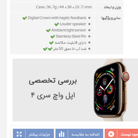
وزن و ابعاد
Case: 36.7g ( 44 × 38 × 10.7) mm
سایر ویژگیها
Digital Crown with haptic feedback
Louder speaker
Ambient light sensor
Stainless Steel Pin
دارای قابلیت مکالمه
ضد آب تا عمق 50 متر
وجود نیست
اضافه به مقایسه
جزئیات بیشتر