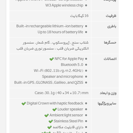
W3 Apple wireless chip
ظرفیت
16 گیگابایت
باطری
Built-in rechargeable lithium-ion battery
Up to 18 hours of battery life
حسگرها
شتاب سنج , ژیروسکوپ , گام شمار , سنسور
الکتریکی ضربان قلب ، سنسور نوری ضربان قلب
اتصالات
NFC for Apple Pay
Bluetooth 5.0
Wi-Fi (802.11b/g/n 2.4GHz)
Speaker and microphone
Built-in GPS, GLONASS, Galileo, and QZSS
وزن و ابعاد
Case: 30.1g ( 40 × 34 × 10.7) mm
سایر ویژگیها
Digital Crown with haptic feedback
Louder speaker
Ambient light sensor
Stainless Steel Pin
دارای قابلیت مکالمه