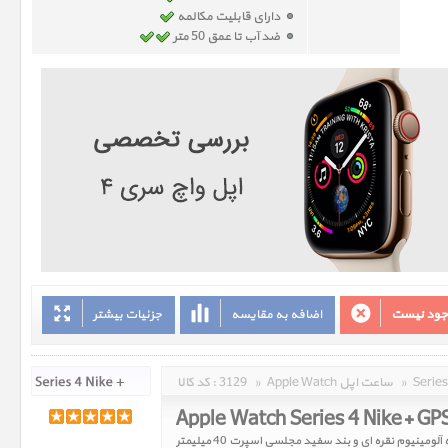
دارای قابلیت مکالمه
ضد آب تا عمق 50 متر
وجود نیست
اضافه به مقایسه
جزئیات بیشتر
»
Apple Watch ساعت اپل
»
3129
کد کالا :