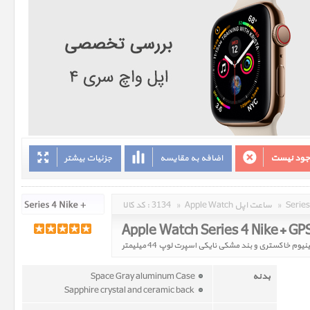
وجود نیست
اضافه به مقایسه
جزئیات بیشتر
»
Apple Watch ساعت اپل
»
3134
کد کالا :
بدنه
Space Gray aluminum Case
Sapphire crystal and ceramic back