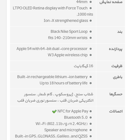
صفحه نمایش
44mm
LTPO OLED Retina display with Force Touch
,1000 nits
Ion-X strengthened glass
بند
Black Nike Sport Loop
fits 140–210mm wrists
پردازنده
Apple S4 with 64-bit dual-core processor
W3 Apple wireless chip
ظرفیت
16 گیگابایت
باطری
Built-in rechargeable lithium-ion battery
Up to 18 hours of battery life
حسگرها
شتاب سنج , ژیروسکوپ , گام شمار , سنسور
الکتریکی ضربان قلب ، سنسور نوری ضربان قلب
اتصالات
NFC for Apple Pay
Bluetooth 5.0
Wi-Fi (802.11b/g/n 2.4GHz)
Speaker and microphone
Built-in GPS, GLONASS, Galileo, and QZSS