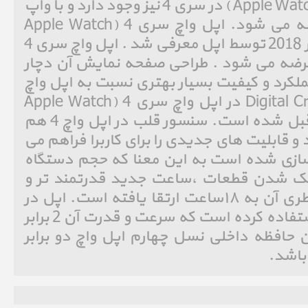
اپل واچ نایکی پلاس (Apple Watch Nike ) در سری 4 نیز وجود دارد و با واپ
فیس های جدید نایکی عرضه می شود. اپل واچ سری 4 (Apple Watch
Series 4) در تاریخ 12 سپتامبر 2018 توسط اپل معرفی شد . اپل واچ سری 4
4 و 44 میلیمتر عرضه می شود . طراحی صفحه نمایش آن دچار
کرد و کیفیت بسیار بهتری نسبت به اپل واچ
سری 3 دارد . همچنین Digital Crown در اپل واچ سری 4 (Apple Watch
Series 4) بسیار پیرفته تر از قبل شده است. سنسور قلب در اپل واچ 4 هم
و قابلیت های جدیدی را برای کاربرا فراهم می
اچ سری ۴ بهینه سازی شده است به این معنا که حجم دستگاه
چک شدن قطعات ،ساعت جدید قدرتمند تر و
باریک تر شده است و عمر باطری آن به ۱۸ساعت ارتقا یافته است. اپل در
اپل واچ 4 از چیپ جدید S4 استفاده کرده است که سرعت و قدرت آن 2 برابر
همچنین حافظه داخلی نسل چهارم اپل واچ دو برابر