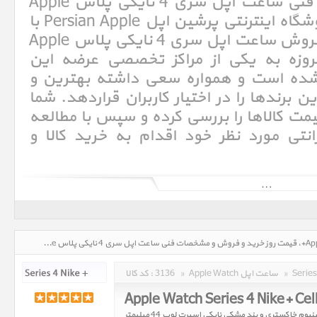
خرید و فروش و مشخصات فنی ساعت اپل سری 4 نایکی پلاس Apple
Watch Series 4 Nike+. فروشگاه اینترنتی پرشین اپل Persian Apple با
سالها تجربه در امر خرید و فروش ساعت اپل سری 4 نایکی پلاس Apple
Watch Series + امروزه به یکی از مراکز تخصصی عرضه این
شده است و همواره سعی داشته بهترین و
ن برندها را در اختیار کاربران قراردهد. شما
ت کالاها را بررسی کرده و سپس با مطالعه
نتی مورد نظر خود اقدام به خرید کالا و
اپل واچ نایکی پلاس (Apple Watch Nike ) در سری 4 نیز وجود دارد و با واپ فیس های جدید نایکی عرضه می شود. اپل واچ سری 4
(Apple Watch Series 4) در تاریخ 12 سپتامبر 2018 توسط اپل معرفی شد . اپل واچ سری 4 در دو سایز 40 و 44 میلیمتر عرضه می
شود . طراحی صفحه نمایش آن دچار تغیرات زیادی شده است و عملکرد و کیفیت بسیار بهتری نسبت به اپل واچ سری 3 دارد .
همچنین Digital Crown در اپل واچ سری 4 (Apple Watch Series 4) بسیار پیرفته تر از قبل شده است. سنسور قلب در اپل واچ 4 هم
نوری و هم الکتریکی می باشد و قابلیت های جدیدی را برای کاربرا فراهم می کند. اپل واچ سری ۴ بهینه سازی شده است به این معنا
ن قطعات ،ساعت جدید قدرتمند تر و باریک تر شده است و عمر باطری آن به
ساعت اپل سری 4 نایکی پلاس Apple Watch Series 4 Nike+، قیمت روز خرید و فروش و مشخصات فنی ساعت اپل سری 4 نایکی پلاس Apple Watch Series 4 Nike+ در تاریخ : 1405/05/17 - ساعت : 23:50
۱۸ساعت ارتقا یافته است. اپل در اپل واچ 4 از چیپ جدید S4 استفاده کرده است که سرعت و قدرت آن 2 برابر اپل واچ 3 می باشد،
گابایت می باشد.
»
Apple Watch ساعت اپل
»
3136
کد کالا :