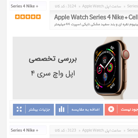
»
Apple Watch ساعت اپل
»
3124
کد کالا :
وجود نیست
اضافه به مقایسه
جزئیات بیشتر
»
Apple Watch ساعت اپل
»
3123
کد کالا :