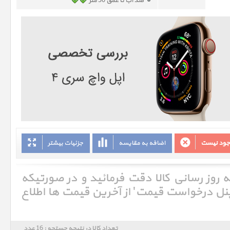
ضد آب تا عمق 50 متر
وجود نیست
اضافه به مقایسه
جزئیات بیشتر
ه روز رسانی کالا دقت فرمائید و در صورتیکه
'پنل درخواست قیمت' از آخرین قیمت ها اطلاع
تعداد کالا در نتیجه جستجو : 16 عدد