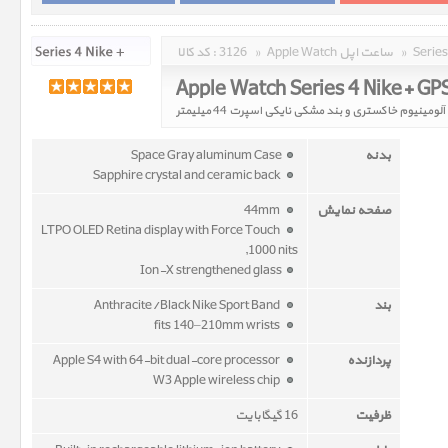
»
Apple Watch ساعت اپل
»
3126
کد کالا :
بدنه
Space Gray aluminum Case
Sapphire crystal and ceramic back
صفحه نمایش
44mm
LTPO OLED Retina display with Force Touch
,1000 nits
Ion-X strengthened glass
بند
Anthracite/Black Nike Sport Band
fits 140–210mm wrists
پردازنده
Apple S4 with 64-bit dual-core processor
W3 Apple wireless chip
ظرفیت
16 گیگابایت