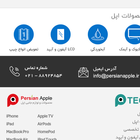
ل
iPhone
Apple TV
 اپل
iPad
AirPods
 تخصصی
MacBook Pro
HomePod
آیفون و آیپد