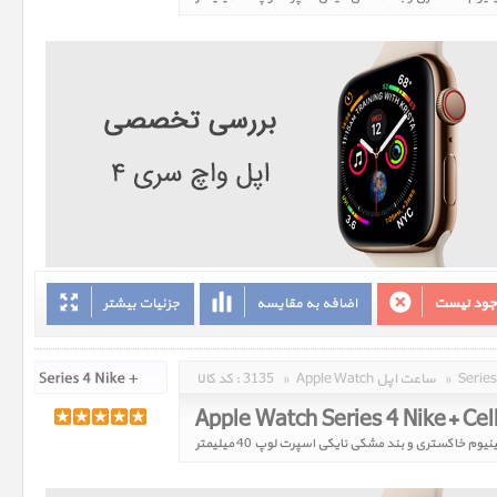
وجود نیست
اضافه به مقایسه
جزئیات بیشتر
»
Apple Watch ساعت اپل
»
3135
کد کالا :