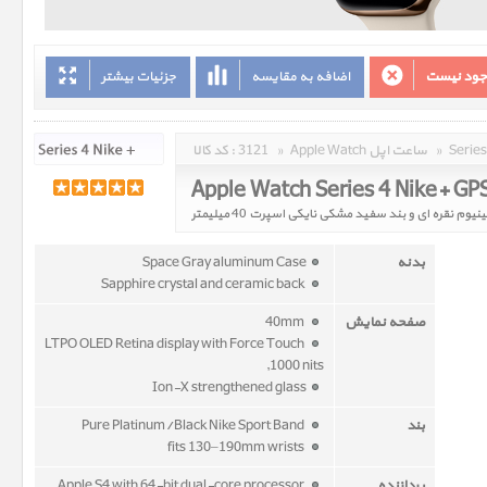
وجود نیست
اضافه به مقایسه
جزئیات بیشتر
»
Apple Watch ساعت اپل
»
3121
کد کالا :
بدنه
Space Gray aluminum Case
Sapphire crystal and ceramic back
صفحه نمایش
40mm
LTPO OLED Retina display with Force Touch
,1000 nits
Ion-X strengthened glass
بند
Pure Platinum/Black Nike Sport Band
fits 130–190mm wrists
پردازنده
Apple S4 with 64-bit dual-core processor