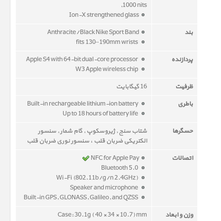
,1000 nits
Ion-X strengthened glass
بند
Anthracite/Black Nike Sport Band
fits 130–190mm wrists
پردازنده
Apple S4 with 64-bit dual-core processor
W3 Apple wireless chip
ظرفیت
16 گیگابایت
باطری
Built-in rechargeable lithium-ion battery
Up to 18 hours of battery life
حسگرها
شتاب سنج , ژیروسکوپ , گام شمار , سنسور
الکتریکی ضربان قلب ، سنسور نوری ضربان قلب
اتصالات
NFC for Apple Pay
Bluetooth 5.0
Wi-Fi (802.11b/g/n 2.4GHz)
Speaker and microphone
Built-in GPS, GLONASS, Galileo, and QZSS
وزن و ابعاد
Case: 30.1g ( 40 × 34 × 10.7) mm