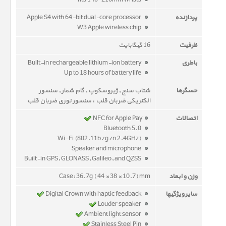
fits 140–210mm wrists
پردازنده
Apple S4 with 64-bit dual-core processor
W3 Apple wireless chip
ظرفیت
16 گیگابایت
باطری
Built-in rechargeable lithium-ion battery
Up to 18 hours of battery life
حسگرها
شتاب سنج , ژیروسکوپ , گام شمار , سنسور
الکتریکی ضربان قلب ، سنسور نوری ضربان قلب
اتصالات
NFC for Apple Pay
Bluetooth 5.0
Wi-Fi (802.11b/g/n 2.4GHz)
Speaker and microphone
Built-in GPS, GLONASS, Galileo, and QZSS
وزن و ابعاد
Case: 36.7g ( 44 × 38 × 10.7) mm
سایر ویژگیها
Digital Crown with haptic feedback
Louder speaker
Ambient light sensor
Stainless Steel Pin