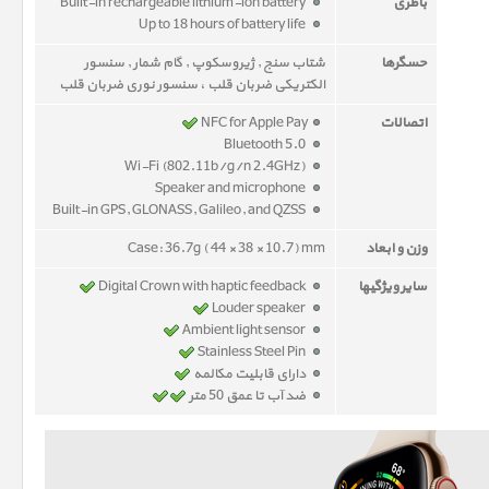
باطری
Built-in rechargeable lithium-ion battery
Up to 18 hours of battery life
حسگرها
شتاب سنج , ژیروسکوپ , گام شمار , سنسور
الکتریکی ضربان قلب ، سنسور نوری ضربان قلب
اتصالات
NFC for Apple Pay
Bluetooth 5.0
Wi-Fi (802.11b/g/n 2.4GHz)
Speaker and microphone
Built-in GPS, GLONASS, Galileo, and QZSS
وزن و ابعاد
Case: 36.7g ( 44 × 38 × 10.7) mm
سایر ویژگیها
Digital Crown with haptic feedback
Louder speaker
Ambient light sensor
Stainless Steel Pin
دارای قابلیت مکالمه
ضد آب تا عمق 50 متر