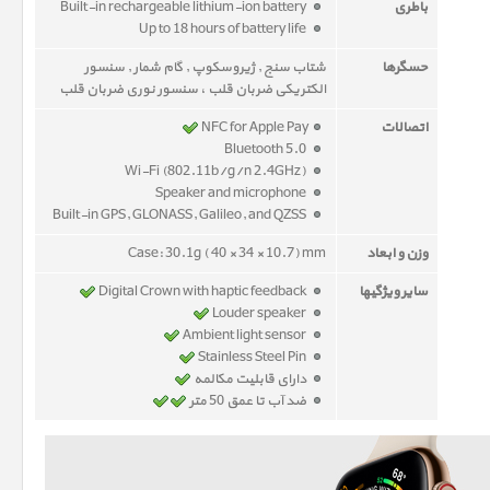
باطری
Built-in rechargeable lithium-ion battery
Up to 18 hours of battery life
حسگرها
شتاب سنج , ژیروسکوپ , گام شمار , سنسور
الکتریکی ضربان قلب ، سنسور نوری ضربان قلب
اتصالات
NFC for Apple Pay
Bluetooth 5.0
Wi-Fi (802.11b/g/n 2.4GHz)
Speaker and microphone
Built-in GPS, GLONASS, Galileo, and QZSS
وزن و ابعاد
Case: 30.1g ( 40 × 34 × 10.7) mm
سایر ویژگیها
Digital Crown with haptic feedback
Louder speaker
Ambient light sensor
Stainless Steel Pin
دارای قابلیت مکالمه
ضد آب تا عمق 50 متر