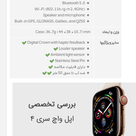
Bluetooth 5.0
Wi-Fi (802.11b/g/n 2.4GHz)
Speaker and microphone
Built-in GPS, GLONASS, Galileo, and QZSS
وزن و ابعاد
Case: 36.7g ( 44 × 38 × 10.7) mm
سایر ویژگیها
Digital Crown with haptic feedback
Louder speaker
Ambient light sensor
Stainless Steel Pin
دارای قابلیت مکالمه
ضد آب تا عمق 50 متر