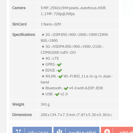
Camera
5 MP, 2592x1944 pixels, autofocus,HDR
1.2 MP, 720p@30fps
SimCard
1 Nano-SIM
Specifications
2G : GSM 850/900/1800/1900 CDMA
800/1900
3G : HSDPA 850/900/1900/2100-
CDMA2000 1xEV-DO
4G : LTE
GPRS :
EDGE :
WLAN :
Wi-Fi 802.11 a/b/g/n, dual-
band
Bluetooth :
v4.0 with A2DP, EDR
USB :
v2.0
Weight
341 g
Dimensions
200 x 134.7 x 7.5 mm (7.87 x 5.30 x 0.30 in)
جزئیات بیشتر
اضافه به مقایسه
توقف تو