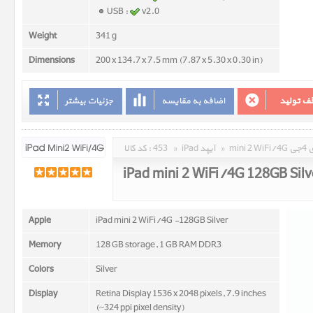
USB :
v2.0
Weight
341 g
Dimensions
200 x 134.7 x 7.5 mm (7.87 x 5.30 x 0.30 in)
جزئیات بیشتر
اضافه به مقایسه
توقف تو
کد کالا :
453
»
iPad آیپد
»
min
iPad mini 2 WiFi/4G 128GB Silv
Apple
iPad mini 2 WiFi/4G -128GB Silver
Memory
128 GB storage, 1 GB RAM DDR3
Colors
Silver
Display
Retina Display 1536 x 2048 pixels, 7.9 inches
(~324 ppi pixel density)