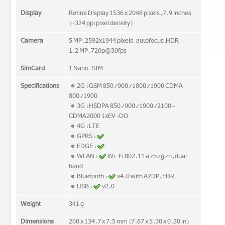
Display
Retina Display 1536 x 2048 pixels, 7.9 inches
(~324 ppi pixel density)
Camera
5 MP, 2592x1944 pixels, autofocus,HDR
1.2 MP, 720p@30fps
SimCard
1 Nano-SIM
Specifications
2G : GSM 850/900/1800/1900 CDMA
800/1900
3G : HSDPA 850/900/1900/2100-
CDMA2000 1xEV-DO
4G : LTE
GPRS :
EDGE :
WLAN :
Wi-Fi 802.11 a/b/g/n, dual-
band
Bluetooth :
v4.0 with A2DP, EDR
USB :
v2.0
Weight
341 g
Dimensions
200 x 134.7 x 7.5 mm (7.87 x 5.30 x 0.30 in)