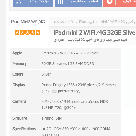
جزئیات بیشتر
اضافه به مقایسه
توقف تو
کد کالا :
449
»
iPad آیپد
»
min
iPad mini 2 WiFi/4G 32GB Silve
آیپد مینی رتینا وای فای 4جی 32 گیگابایت - نقره ای
Apple
iPad mini 2 WiFi/4G - 32GB Silver
Memory
32 GB Storage, 1GB RAM DDR3
Colors
Silver
Display
Retina Display 1536 x 2048 pixels, 7.9 inches
(~324 ppi pixel density)
Camera
5 MP, 2592x1944 pixels, autofocus,HDR
1.2 MP, 720p@30fps
SimCard
1 Nano-SIM
Specifications
2G : GSM 850/900/1800/1900 CDMA
800/1900