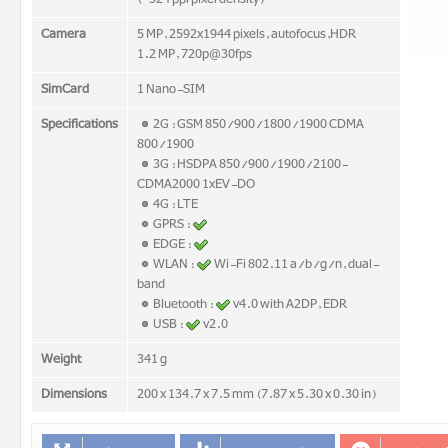
(~324 ppi pixel density)
Camera
5 MP, 2592x1944 pixels, autofocus,HDR
1.2 MP, 720p@30fps
SimCard
1 Nano-SIM
Specifications
2G : GSM 850/900/1800/1900 CDMA
800/1900
3G : HSDPA 850/900/1900/2100-
CDMA2000 1xEV-DO
4G : LTE
GPRS :
EDGE :
WLAN :
Wi-Fi 802.11 a/b/g/n, dual-
band
Bluetooth :
v4.0 with A2DP, EDR
USB :
v2.0
Weight
341 g
Dimensions
200 x 134.7 x 7.5 mm (7.87 x 5.30 x 0.30 in)