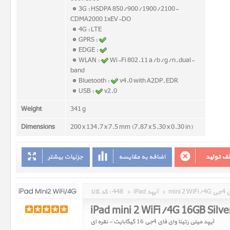
3G : HSDPA 850/900/1900/2100-
CDMA2000 1xEV-DO
4G : LTE
GPRS :
EDGE :
WLAN :
Wi-Fi 802.11 a/b/g/n, dual-
band
Bluetooth :
v4.0 with A2DP, EDR
USB :
v2.0
Weight
341 g
Dimensions
200 x 134.7 x 7.5 mm (7.87 x 5.30 x 0.30 in)
جزئیات بیشتر
اضافه به مقایسه
توقف تو
کد کالا :
448
»
iPad آیپد
»
min
iPad mini 2 WiFi/4G 16GB Silve
آیپد مینی رتینا وای فای 4جی 16 گیگابایت - نقره ای