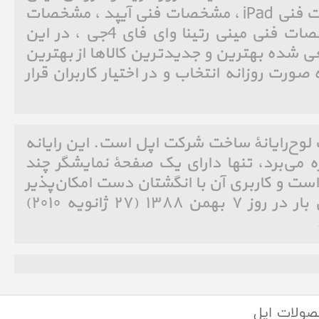
رتینا وای فای 4جی ، مشخصات فنی iPad ، مشخصات فنی آیپد ، مشخصات
فنی mini 2 WiFi/4G ، مشخصات فنی مینی رتینا وای فای 4جی ، در این
فروشگاه اینترنتی همواره سعی شده بهترین و
و معتبرترین برندهای دنیا به صورت روزانه انت
آی‌پد (به انگلیسی: iPad)‏ یک لوح‌رایانهٔ ساخت شرکت اپل است. این
که از سیستم عامل IOS بهره می‌برد، تنها دارای یک صفحهٔ نمایشگ
لمسی ۹٫۷ اینچی با دقت بالا است و کاربری آن با ان
است.[۱] آی‌پد برای نخستین بار در روز ۷ بهمن ۱۳۸۸ (۲۷ ژانویه ۲۰۱۰)