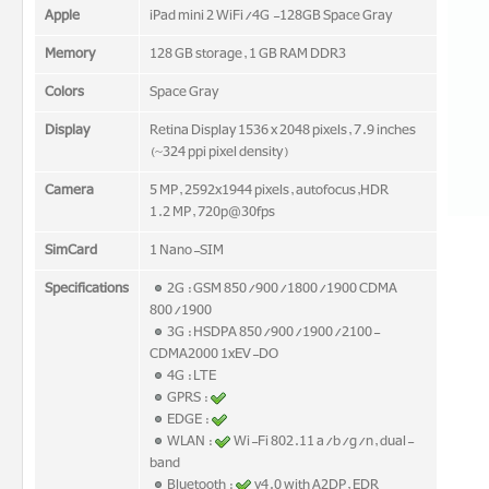
Apple
iPad mini 2 WiFi/4G -128GB Space Gray
Memory
128 GB storage, 1 GB RAM DDR3
Colors
Space Gray
Display
Retina Display 1536 x 2048 pixels, 7.9 inches
(~324 ppi pixel density)
Camera
5 MP, 2592x1944 pixels, autofocus,HDR
1.2 MP, 720p@30fps
SimCard
1 Nano-SIM
Specifications
2G : GSM 850/900/1800/1900 CDMA
800/1900
3G : HSDPA 850/900/1900/2100-
CDMA2000 1xEV-DO
4G : LTE
GPRS :
EDGE :
WLAN :
Wi-Fi 802.11 a/b/g/n, dual-
band
Bluetooth :
v4.0 with A2DP, EDR