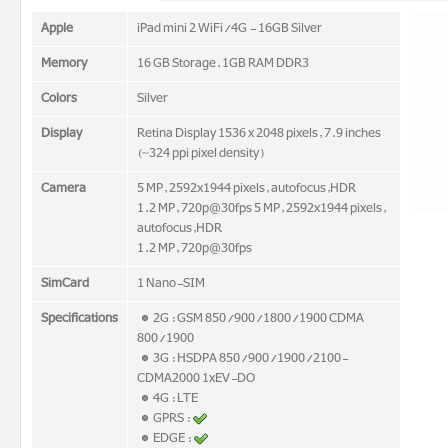
Apple
iPad mini 2 WiFi/4G - 16GB Silver
Memory
16 GB Storage, 1GB RAM DDR3
Colors
Silver
Display
Retina Display 1536 x 2048 pixels, 7.9 inches
(~324 ppi pixel density)
Camera
5 MP, 2592x1944 pixels, autofocus,HDR
1.2 MP, 720p@30fps 5 MP, 2592x1944 pixels,
autofocus,HDR
1.2 MP, 720p@30fps
SimCard
1 Nano-SIM
Specifications
2G : GSM 850/900/1800/1900 CDMA
800/1900
3G : HSDPA 850/900/1900/2100-
CDMA2000 1xEV-DO
4G : LTE
GPRS :
EDGE :