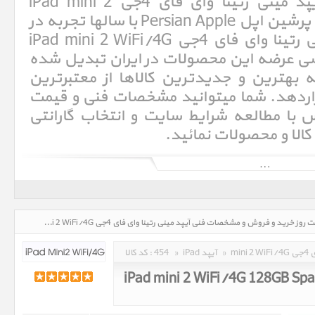
فروش و مشخصات فنی آیپد مینی رتینا وای فای 4جی iPad mini 2
WiFi/4G. فروشگاه اینترنتی پرشین اپل Persian Apple با سالها تجربه در
امر خرید و فروش آیپد مینی رتینا وای فای 4جی iPad mini 2 WiFi/4G
امروزه به یکی از مراکز تخصصی عرضه این م
است و همواره سعی داشته بهترین و جدید
برندها را در اختیار کاربران قراردهد. شما 
کالاها را بررسی کرده و سپس با مطالعه شر
مورد نظر خود اقدام به 
آی‌پد (به انگلیسی: iPad)‏ یک لوح‌رایانهٔ ساخت شرکت اپل است. این رایانه که از سیستم عامل IOS بهره می‌برد، تنها دارای یک
صفحهٔ نمایشگر چند لمسی ۹٫۷ اینچی با دقت بالا است و کاربری آن با انگشتان دست امکان‌پذیر است.[۱] آی‌پد برای نخستین بار در
آیپد مینی رتینا وای فای 4جی iPad mini 2 WiFi/4G، قیمت روز خرید و فروش و مشخصات فنی آیپد مینی رتینا وای فای 4جی iPad mini 2 WiFi/4G در تاریخ : 1405/05/16 - ساعت : 05:44
کد کالا :
454
»
iPad آیپد
»
min
iPad mini 2 WiFi/4G 128GB Sp