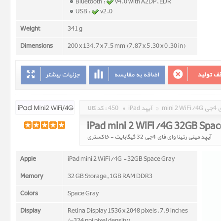
Bluetooth :
v4.0 with A2DP, EDR
USB :
v2.0
Weight
341 g
Dimensions
200 x 134.7 x 7.5 mm (7.87 x 5.30 x 0.30 in)
جزئیات بیشتر
اضافه به مقایسه
توقف تو
کد کالا :
450
»
iPad آیپد
»
min
iPad mini 2 WiFi/4G 32GB Spac
آیپد مینی رتینا وای فای 4جی 32 گیگابایت - خاکستری
Apple
iPad mini 2 WiFi/4G - 32GB Space Gray
Memory
32 GB Storage, 1GB RAM DDR3
Colors
Space Gray
Display
Retina Display 1536 x 2048 pixels, 7.9 inches