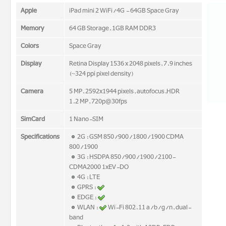
Apple
iPad mini 2 WiFi/4G - 64GB Space Gray
Memory
64 GB Storage, 1GB RAM DDR3
Colors
Space Gray
Display
Retina Display 1536 x 2048 pixels, 7.9 inches
(~324 ppi pixel density)
Camera
5 MP, 2592x1944 pixels, autofocus,HDR
1.2 MP, 720p@30fps
SimCard
1 Nano-SIM
Specifications
2G : GSM 850/900/1800/1900 CDMA
800/1900
3G : HSDPA 850/900/1900/2100-
CDMA2000 1xEV-DO
4G : LTE
GPRS :
EDGE :
WLAN :
Wi-Fi 802.11 a/b/g/n, dual-
band