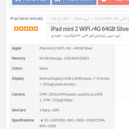
کد کالا :
452
»
iPad آیپد
»
min
iPad mini 2 WiFi/4G 64GB Silve
آیپد مینی رتینا وای فای 4جی 64 گیگابایت - نقره ای
Apple
iPad mini 2 WiFi/4G - 64GB Silver
Memory
64 GB Storage, 1GB RAM DDR3
Colors
Silver
Display
Retina Display 1536 x 2048 pixels, 7.9 inches
(~324 ppi pixel density)
Camera
5 MP, 2592x1944 pixels, autofocus,HDR
1.2 MP, 720p@30fps
SimCard
1 Nano-SIM
Specifications
2G : GSM 850/900/1800/1900 CDMA
800/1900