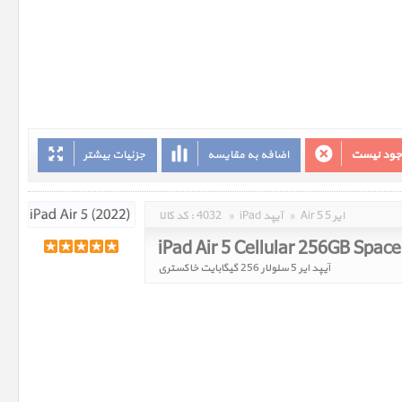
وجود نیست
اضافه به مقایسه
جزئیات بیشتر
Air 5 ایر 5
»
iPad آیپد
»
4032
کد کالا :
iPad Air 5 Cellular 256GB Spac
آیپد ایر 5 سلولار 256 گیگابایت خاکستری