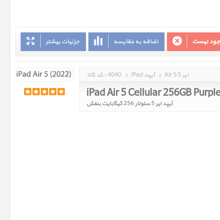
وجود نیست
اضافه به مقایسه
جزئیات بیشتر
Air 5 ایر 5
»
iPad آیپد
»
4040
کد کالا :
iPad Air 5 Cellular 256GB Purpl
آیپد ایر 5 سلولار 256 گیگابایت بنفش