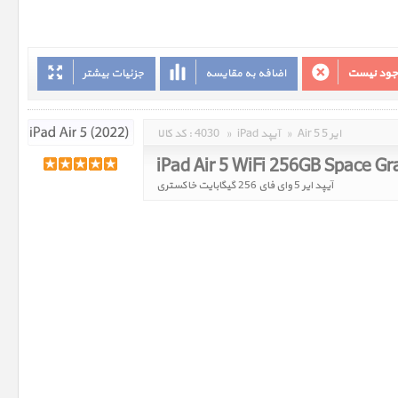
وجود نیست
اضافه به مقایسه
جزئیات بیشتر
Air 5 ایر 5
»
iPad آیپد
»
4030
کد کالا :
iPad Air 5 WiFi 256GB Space Gr
آیپد ایر 5 وای فای 256 گیگابایت خاکستری