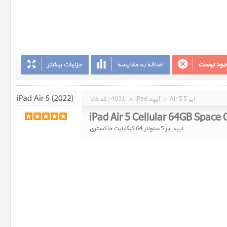
وجود نیست
اضافه به مقایسه
جزئیات بیشتر
Air 5 ایر 5
»
iPad آیپد
»
4031
کد کالا :
iPad Air 5 Cellular 64GB Space 
آیپد ایر 5 سلولار 64 گیگابایت خاکستری