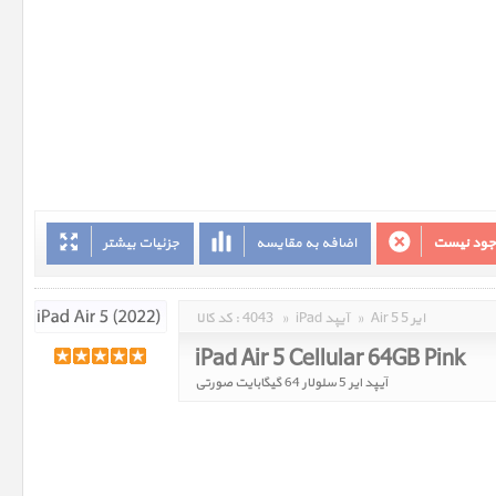
وجود نیست
اضافه به مقایسه
جزئیات بیشتر
Air 5 ایر 5
»
iPad آیپد
»
4043
کد کالا :
iPad Air 5 Cellular 64GB Pink
آیپد ایر 5 سلولار 64 گیگابایت صورتی