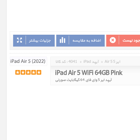
وجود نیست
اضافه به مقایسه
جزئیات بیشتر
Air 5 ایر 5
»
iPad آیپد
»
4041
کد کالا :
iPad Air 5 WiFi 64GB Pink
آیپد ایر 5 وای فای 64 گیگابایت صورتی