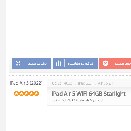
وجود نیست
اضافه به مقایسه
جزئیات بیشتر
Air 5 ایر 5
»
iPad آیپد
»
4033
کد کالا :
iPad Air 5 WiFi 64GB Starlight
آیپد ایر 5 وای فای 64 گیگابایت سفید