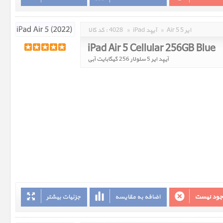
Air 5 ایر 5
»
iPad آیپد
»
4028
کد کالا :
iPad Air 5 Cellular 256GB Blue
آیپد ایر 5 سلولار 256 گیگابایت آبی
وجود نیست
اضافه به مقایسه
جزئیات بیشتر