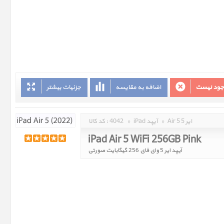
وجود نیست
اضافه به مقایسه
جزئیات بیشتر
Air 5 ایر 5
»
iPad آیپد
»
4042
کد کالا :
iPad Air 5 WiFi 256GB Pink
آیپد ایر 5 وای فای 256 گیگابایت صورتی