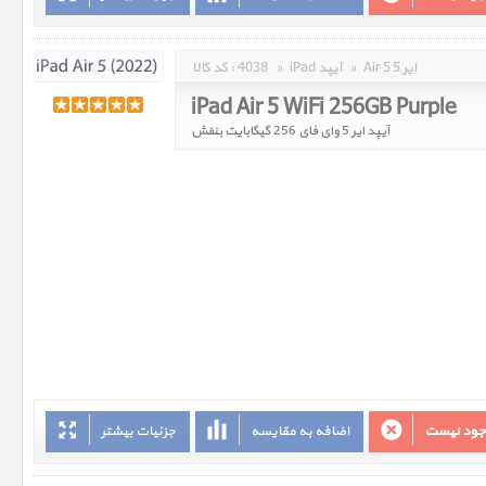
Air 5 ایر 5
»
iPad آیپد
»
4038
کد کالا :
iPad Air 5 WiFi 256GB Purple
آیپد ایر 5 وای فای 256 گیگابایت بنفش
وجود نیست
اضافه به مقایسه
جزئیات بیشتر