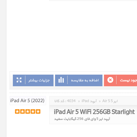
وجود نیست
اضافه به مقایسه
جزئیات بیشتر
Air 5 ایر 5
»
iPad آیپد
»
4034
کد کالا :
iPad Air 5 WiFi 256GB Starlight
آیپد ایر 5 وای فای 256 گیگابایت سفید