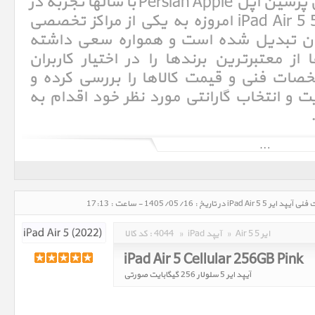
iPad Air 5. فروشگاه اینترنتی پرشین اپل Persian Apple با سالها تجربه در
امر خرید و فروش آیپد ایر 5 iPad Air 5 امروزه به یکی از مراکز تخصصی
ان تبدیل شده است و همواره سعی داشته
ز معتبرترین برندها را در اختیار کاربران
خصات فنی و قیمت کالاها را بررسی کرده و
و انتخاب گارانتی مورد نظر خود اقدام به
آی‌پد (به انگلیسی: iPad)‏ یک لوح‌رایانهٔ ساخت شرکت اپل است. این رایانه که از سیستم عامل IOS بهره می‌برد، تنها دارای یک
صفحهٔ نمایشگر چند لمسی ۹٫۷ اینچی با دقت بالا است و کاربری آن با انگشتان دست امکان‌پذیر است.[۱] آی‌پد برای نخستین بار در
Air 5 ایر 5
»
iPad آیپد
»
4044
کد کالا :
iPad Air 5 Cellular 256GB Pink
آیپد ایر 5 سلولار 256 گیگابایت صورتی