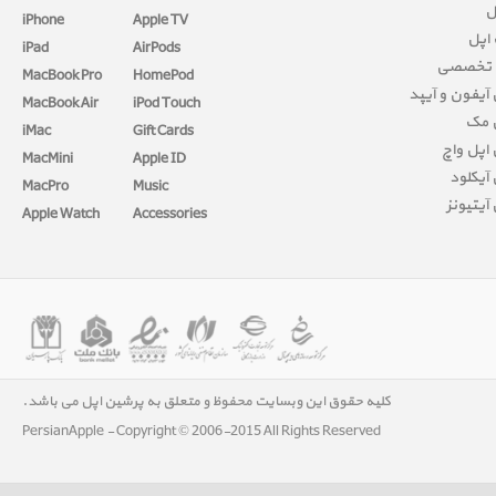
ل
iPhone
Apple TV
 اپل
iPad
AirPods
 تخصصی
MacBook Pro
HomePod
آیفون و آیپد
MacBook Air
iPod Touch
 مک
iMac
Gift Cards
اپل واچ
MacMini
Apple ID
آیکلود
MacPro
Music
آیتیونز
Apple Watch
Accessories
کلیه حقوق این وبسایت محفوظ و متعلق به پرشین اپل می باشد.
PersianApple - Copyright © 2006-2015 All Rights Reserved