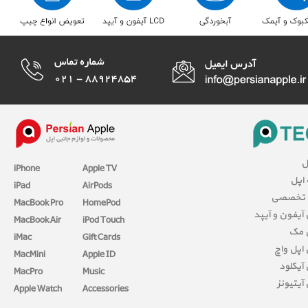
ل
iPhone
Apple TV
 اپل
iPad
AirPods
 تخصصی
MacBook Pro
HomePod
آیفون و آیپد
MacBook Air
iPod Touch
 مک
iMac
Gift Cards
اپل واچ
MacMini
Apple ID
آیکلود
MacPro
Music
آیتیونز
Apple Watch
Accessories