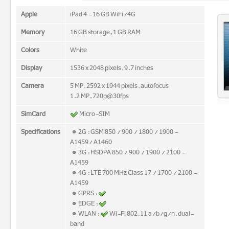
Apple
iPad 4 - 16 GB WiFi/4G
Memory
16 GB storage, 1 GB RAM
Colors
White
Display
1536 x 2048 pixels, 9.7 inches
Camera
5 MP, 2592 x 1944 pixels, autofocus
1.2 MP, 720p@30fps
SimCard
Micro-SIM
Specifications
2G : GSM 850 / 900 / 1800 / 1900 -
A1459/ A1460
3G : HSDPA 850 / 900 / 1900 / 2100 -
A1459
4G : LTE 700 MHz Class 17 / 1700 / 2100 -
A1459
GPRS :
EDGE :
WLAN :
Wi-Fi 802.11 a/b/g/n, dual-
band