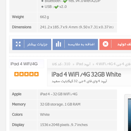
Bluetooth :
Yes, v4.0 with A2DP
USB :
v2.0
Weight
662 g
Dimensions
241.2 x 185.7 x 9.4 mm (9.50 x 7.31 x 0.37 in)
ف تولید
اضافه به مقایسه
جزئیات بیشتر
وای فای 4 جی
»
iPad آیپد
»
310
کد کالا :
iPad 4 WiFi/4G 32GB White
آیپد 4 وای فای 4 جی 32 گیگابایت سفید
Apple
iPad 4 - 32 GB WiFi/4G
Memory
32 GB storage, 1 GB RAM
Colors
White
Display
1536 x 2048 pixels, 9.7 inches