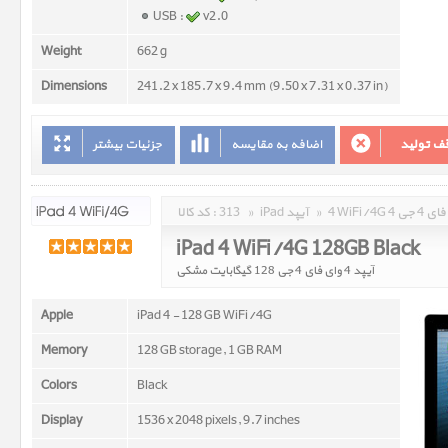
USB :
v2.0
Weight
662 g
Dimensions
241.2 x 185.7 x 9.4 mm (9.50 x 7.31 x 0.37 in)
ف تولید
اضافه به مقایسه
جزئیات بیشتر
وای فای 4 جی
»
iPad آیپد
»
313
کد کالا :
iPad 4 WiFi/4G 128GB Black
آیپد 4 وای فای 4 جی 128 گیگابایت مشکی
Apple
iPad 4 - 128 GB WiFi/4G
Memory
128 GB storage, 1 GB RAM
Colors
Black
Display
1536 x 2048 pixels, 9.7 inches