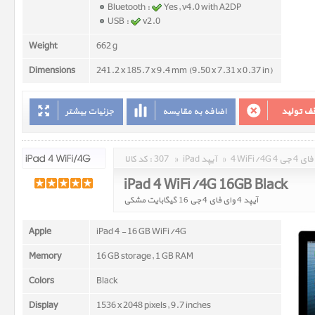
Bluetooth :
Yes, v4.0 with A2DP
USB :
v2.0
Weight
662 g
Dimensions
241.2 x 185.7 x 9.4 mm (9.50 x 7.31 x 0.37 in)
ف تولید
اضافه به مقایسه
جزئیات بیشتر
وای فای 4 جی
»
iPad آیپد
»
307
کد کالا :
iPad 4 WiFi/4G 16GB Black
آیپد 4 وای فای 4 جی 16 گیگابایت مشکی
Apple
iPad 4 - 16 GB WiFi/4G
Memory
16 GB storage, 1 GB RAM
Colors
Black
Display
1536 x 2048 pixels, 9.7 inches