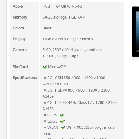
Apple
iPad 4 - 64 GB WiFi/4G
Memory
64 GB storage, 1 GB RAM
Colors
Black
Display
1536 x 2048 pixels, 9.7 inches
Camera
5 MP, 2592 x 1944 pixels, autofocus
1.2 MP, 720p@30fps
SimCard
Micro-SIM
Specifications
2G : GSM 850 / 900 / 1800 / 1900 -
A1459/ A1460
3G : HSDPA 850 / 900 / 1900 / 2100 -
A1459
4G : LTE 700 MHz Class 17 / 1700 / 2100 -
A1459
GPRS :
EDGE :
WLAN :
Wi-Fi 802.11 a/b/g/n, dual-
band