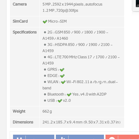
Camera
5 MP, 2592 x 1944 pixels, autofocus
1.2 MP, 720p@30fps
SimCard
Micro-SIM
Specifications
2G : GSM 850 / 900 / 1800 / 1900 -
A1459/ A1460
3G : HSDPA 850 / 900 / 1900 / 2100 -
A1459
4G : LTE 700 MHz Class 17 / 1700 / 2100 -
A1459
GPRS :
EDGE :
WLAN :
Wi-Fi 802.11 a/b/g/n, dual-
band
Bluetooth :
Yes, v4.0 with A2DP
USB :
v2.0
Weight
662 g
Dimensions
241.2 x 185.7 x 9.4 mm (9.50 x 7.31 x 0.37 in)