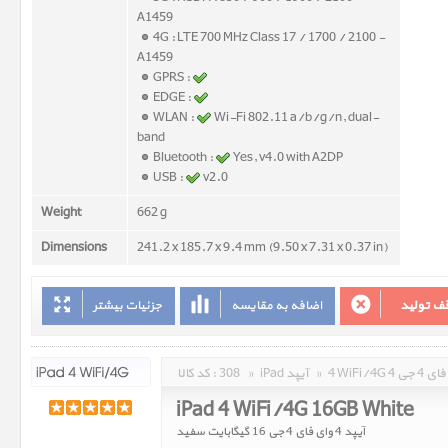
A1459
4G : LTE 700 MHz Class 17 / 1700 / 2100 -
A1459
GPRS :
EDGE :
WLAN :
Wi-Fi 802.11 a/b/g/n, dual-
band
Bluetooth :
Yes, v4.0 with A2DP
USB :
v2.0
Weight
662 g
Dimensions
241.2 x 185.7 x 9.4 mm (9.50 x 7.31 x 0.37 in)
ف تولید
اضافه به مقایسه
جزئیات بیشتر
وای فای 4 جی
»
iPad آیپد
»
308
کد کالا :
iPad 4 WiFi/4G 16GB White
آیپد 4 وای فای 4 جی 16 گیگابایت سفید