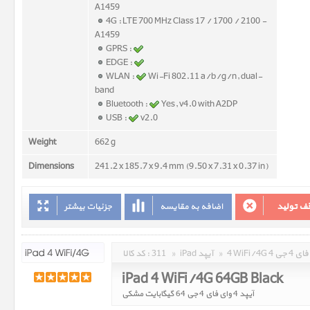
A1459
4G : LTE 700 MHz Class 17 / 1700 / 2100 -
A1459
GPRS :
EDGE :
WLAN :
Wi-Fi 802.11 a/b/g/n, dual-
band
Bluetooth :
Yes, v4.0 with A2DP
USB :
v2.0
Weight
662 g
Dimensions
241.2 x 185.7 x 9.4 mm (9.50 x 7.31 x 0.37 in)
ف تولید
اضافه به مقایسه
جزئیات بیشتر
وای فای 4 جی
»
iPad آیپد
»
311
کد کالا :
iPad 4 WiFi/4G 64GB Black
آیپد 4 وای فای 4 جی 64 گیگابایت مشکی