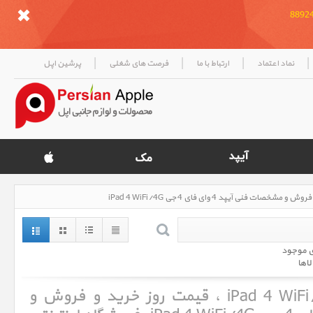
|
|
|
|
نماد اعتماد
ارتباط با ما
فرصت های شغلی
پرشین اپل
ی موجود
لاها
آیپد 4 وای فای 4 جی iPad 4 WiFi/4G ، قیمت روز خرید و فروش و