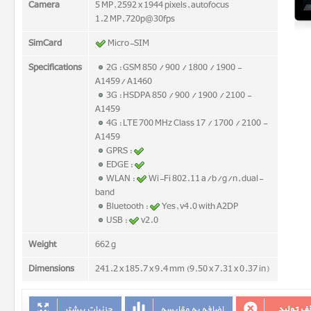
Camera
5 MP, 2592 x 1944 pixels, autofocus
1.2 MP, 720p@30fps
SimCard
Micro-SIM
Specifications
2G : GSM 850 / 900 / 1800 / 1900 -
A1459/ A1460
3G : HSDPA 850 / 900 / 1900 / 2100 -
A1459
4G : LTE 700 MHz Class 17 / 1700 / 2100 -
A1459
GPRS :
EDGE :
WLAN :
Wi-Fi 802.11 a/b/g/n, dual-
band
Bluetooth :
Yes, v4.0 with A2DP
USB :
v2.0
Weight
662 g
Dimensions
241.2 x 185.7 x 9.4 mm (9.50 x 7.31 x 0.37 in)
ف تولید
اضافه به مقایسه
جزئیات بیشتر