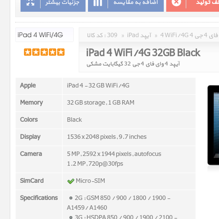
ف تولید
اضافه به مقایسه
جزئیات بیشتر
وای فای 4 جی
»
iPad آیپد
»
309
کد کالا :
iPad 4 WiFi/4G 32GB Black
آیپد 4 وای فای 4 جی 32 گیگابایت مشکی
Apple
iPad 4 - 32 GB WiFi/4G
Memory
32 GB storage, 1 GB RAM
Colors
Black
Display
1536 x 2048 pixels, 9.7 inches
Camera
5 MP, 2592 x 1944 pixels, autofocus
1.2 MP, 720p@30fps
SimCard
Micro-SIM
Specifications
2G : GSM 850 / 900 / 1800 / 1900 -
A1459/ A1460
3G : HSDPA 850 / 900 / 1900 / 2100 -