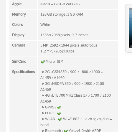
Apple
iPad 4 - 128 GB WiFi/4G
Memory
128 GB storage, 1 GB RAM
Colors
White
Display
1536 x 2048 pixels, 9.7 inches
Camera
5 MP, 2592 x 1944 pixels, autofocus
1.2 MP, 720p@30fps
SimCard
Micro-SIM
Specifications
2G : GSM 850 / 900 / 1800 / 1900 -
A1459/ A1460
3G : HSDPA 850 / 900 / 1900 / 2100 -
A1459
4G : LTE 700 MHz Class 17 / 1700 / 2100 -
A1459
GPRS :
EDGE :
WLAN :
Wi-Fi 802.11 a/b/g/n, dual-
band
Bluetooth :
Yes, v4.0 with A2DP