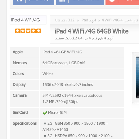
وای فای 4 جی
»
iPad آیپد
»
312
کد کالا :
iPad 4 WiFi/4G 64GB White
آیپد 4 وای فای 4 جی 64 گیگابایت سفید
Apple
iPad 4 - 64 GB WiFi/4G
Memory
64 GB storage, 1 GB RAM
Colors
White
Display
1536 x 2048 pixels, 9.7 inches
Camera
5 MP, 2592 x 1944 pixels, autofocus
1.2 MP, 720p@30fps
SimCard
Micro-SIM
Specifications
2G : GSM 850 / 900 / 1800 / 1900 -
A1459/ A1460
3G : HSDPA 850 / 900 / 1900 / 2100 -