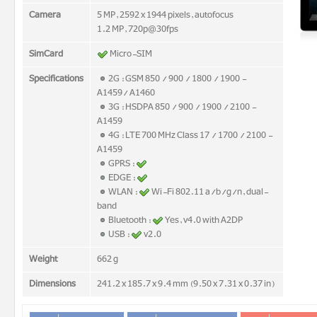
Camera
5 MP, 2592 x 1944 pixels, autofocus
1.2 MP, 720p@30fps
SimCard
Micro-SIM
Specifications
2G : GSM 850 / 900 / 1800 / 1900 -
A1459/ A1460
3G : HSDPA 850 / 900 / 1900 / 2100 -
A1459
4G : LTE 700 MHz Class 17 / 1700 / 2100 -
A1459
GPRS :
EDGE :
WLAN :
Wi-Fi 802.11 a/b/g/n, dual-
band
Bluetooth :
Yes, v4.0 with A2DP
USB :
v2.0
Weight
662 g
Dimensions
241.2 x 185.7 x 9.4 mm (9.50 x 7.31 x 0.37 in)