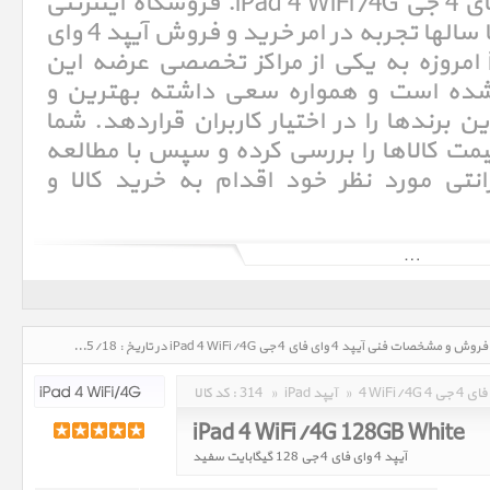
مشخصات فنی آیپد 4 وای فای 4 جی iPad 4 WiFi/4G. فروشگاه اینترنتی
پرشین اپل Persian Apple با سالها تجربه در امر خرید و فروش آیپد 4 وای
فای 4 جی iPad 4 WiFi/4G امروزه به یکی از مراکز تخصصی عرضه این
شده است و همواره سعی داشته بهترین و
ن برندها را در اختیار کاربران قراردهد. شما
ت کالاها را بررسی کرده و سپس با مطالعه
نتی مورد نظر خود اقدام به خرید کالا و
آی‌پد (به انگلیسی: iPad)‏ یک لوح‌رایانهٔ ساخت شرکت اپل است. این رایانه که از سیستم عامل IOS بهره می‌برد، تنها دارای یک
صفحهٔ نمایشگر چند لمسی ۹٫۷ اینچی با دقت بالا است و کاربری آن با انگشتان دست امکان‌پذیر است.[۱] آی‌پد برای نخستین بار در
آیپد 4 وای فای 4 جی iPad 4 WiFi/4G، قیمت روز خرید و فروش و مشخصات فنی آیپد 4 وای فای 4 جی iPad 4 WiFi/4G در تاریخ : 1405/05/18 - ساعت : 18:33
وای فای 4 جی
»
iPad آیپد
»
314
کد کالا :
iPad 4 WiFi/4G 128GB White
آیپد 4 وای فای 4 جی 128 گیگابایت سفید