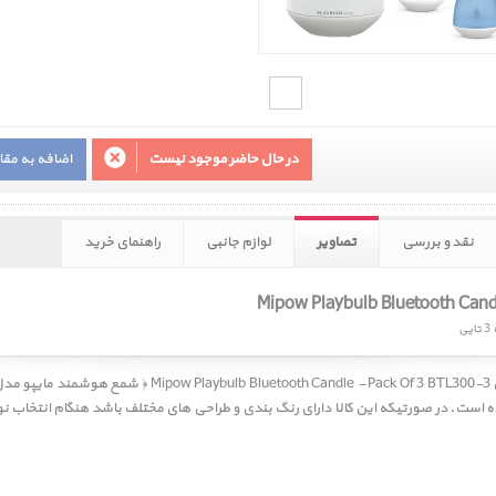
در حال حاضر موجود نیست
اضافه به مق
نقد و بررسی
تصاویر
لوازم جانبی
راهنمای خرید
ی
Mipow Playbulb Bluetooth Candle - Pack Of 3 BTL300-3 ﴿ شمع هوشمند مایپو مدل پلی بالب - بسته 3 تایی ﴾
ه است. در صورتیکه این کالا دارای رنگ بندی و طراحی های مختلف باشد هنگام انتخاب ن