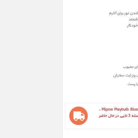
ن نور برای آلارم
وشمند
ودکار
ن روز ثبت سفارش
یا پست
Mipow Playbulb Bluetooth Candle - Pack Of 3 BTL300-3 ،
شمع هوشمند مایپو مدل پلی بالب - بسته 3 تایی در حال حاضر