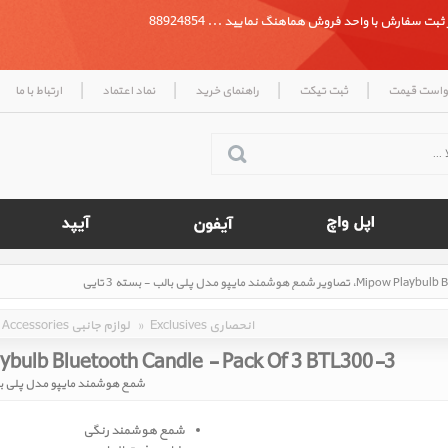
بت سفارش با واحد فروش هماهنگ نمایید ... 88924854
|
|
|
|
واست قیمت
ثبت تیکت
راهنمای خرید
نماد اعتماد
ارتباط با ما
Exclusives انحصاری
»
Accessories لوازم جانبی
ybulb Bluetooth Candle - Pack Of 3 BTL300-3
شمع هوشمند مایپو مدل پلی بالب -
شمع هوشمند رنگی