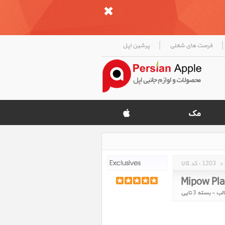
|
|
فرصت های شغلی
پرشین اپل
»
1203
کد کالا :
Mipow Pla
 بسته 3 تایی