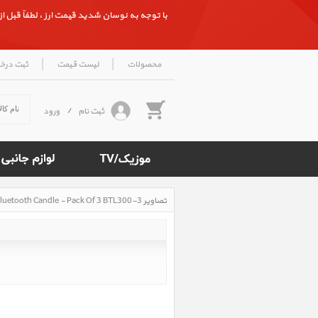
با توجه به نوسان شدید قیمت ارز ، لطفاً قبل از ث
|
|
محصولات
لیست قیمت
ثبت درخ
ثبت نام
/
ورود
تصاویر Mipow Playbulb Bluetooth Candle - Pack Of 3 BTL300-3، تصاویر شمع هوشمند مایپو مدل پلی بالب - بسته 3 تایی
Rated
5
/5
based
on
500
reviews