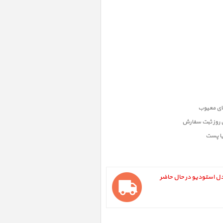
ن روز ثبت سفارش
یا پست
 ، میز بلولانژ مدل استودیو در حال حاضر