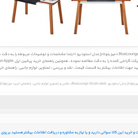
کاربر گرامی! لطفا قبل از خرید BlueLounge Studio desk ﴿ میز بلولانژ مدل استودیو ﴾ ابتدا مشخصات و توضیحات مربو
انید جهت اطلاعات بیشتر به قسمت
قیمت
،
نقد و بررسی
،
تصاویر
،
لوازم جانبی
،
راهنمای خر
هنمای خرید میز بلولانژ مدل استودیو، BlueLounge Studio desk
خرید این کالا سوالی دارید و یا نیاز به مشاوره و دریافت اطلاعات بیشتر هستید بر روی ل