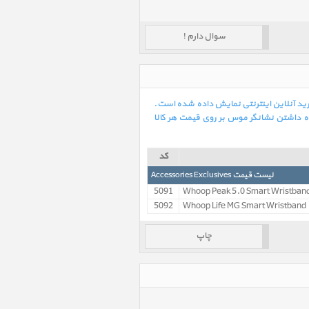
سوال دارم !
BlueLounge Stu میز بلولانژ مدل استودیو با امکان خرید آنلاین اینترنتی نمایش داده شده است.
ه داشتن نشانگر موس بر روی قیمت هر کالا
کد
لیست قیمت Accessories Exclusives
5091
Whoop Peak 5.0 Smart Wristban
5092
Whoop Life MG Smart Wristband
چاپ