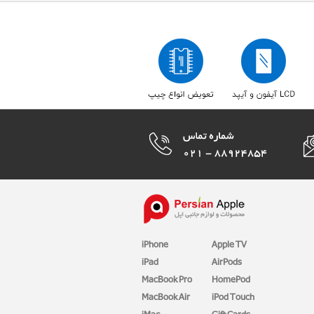
iPhone
Apple TV
iPad
AirPods
MacBook Pro
HomePod
MacBook Air
iPod Touch