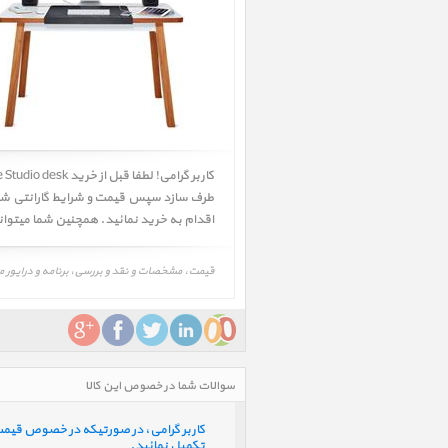
اقدام به خرید نمائید. همچنین شما میتو
قیمت، مشخصات و نقد و بررسی، برنامه و درایور میز بلولانژ مدل استودیو، BlueLounge Studio desk، عکس و تصویر، لوازم جانبی، را
سوالات شما در خصوص این کالا
کاربر گرامی، در صورتیکه در خصوص قیمت و 
تکمیل نمائید.