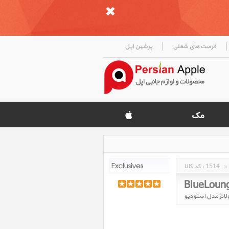
|
|
فرصت های شغلی
پرشین اپل
»
1514
کد کالا :
BlueLoung
ولانژ مدل استودیو