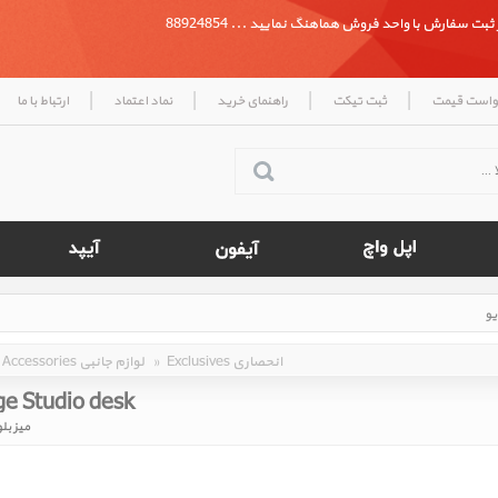
بت سفارش با واحد فروش هماهنگ نمایید ... 88924854
|
|
|
|
واست قیمت
ثبت تیکت
راهنمای خرید
نماد اعتماد
ارتباط با ما
Exclusives انحصاری
»
Accessories لوازم جانبی
e Studio desk
میز بل