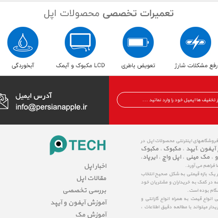
 فروشگاههای اینترنتی محصولات اپل در
 آیفون
آیپد
مکبوک
مکبوک
،
،
،
و
مک مینی
اپل واچ
ایرپاد
،
،
،
،
اخبار اپل
ا فراهم می آورد.
در یک بازه قیمتی به شکل صحیح انتخاب
مقالات اپل
عه در کمک به خریداران و مشتریان خود
بررسی تخصصی
شگام بوده است.
نواع قیمت به همراه انواع گارانتی و
آموزش آیفون و آیپد
ار میتواند با مطالعه دقیق اطلاعات ،
آموزش مک