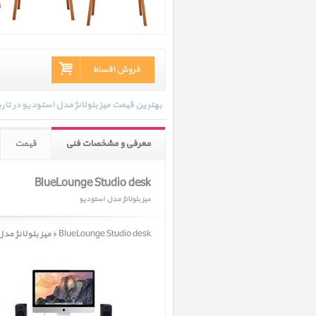
فروش اقساط
بهترین قیمت میز بلولانژ مدل استودیو در تاریخ 1403/09/24 - 18:18 با انواع گارانتی و رنگ بندی های موجود به روز رسانی ش
معرفی و مشخصات فنی
قیمت
BlueLounge Studio desk
میز بلولانژ مدل استودیو
BlueLounge Studio desk ﴿ میز بلولانژ مدل استودیو ﴾ در حال حاضر در انبار موجود نمیباشد.