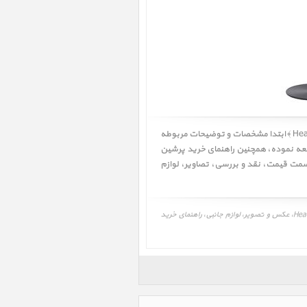
کاربر گرامی! لطفا قبل از خرید Just Mobile HeadStand Avant ﴿ استند و پایه نگهدارنده هدفون جاست موبایل مدل HeadStand Avant ﴾ ابتدا مشخصات و توضیحات مربوطه
طالعه نموده، همچنین راهنمای خرید پرشین
قیمت
،
نقد و بررسی
،
تصاویر
،
لوازم
قیمت، مشخصات و نقد و بررسی، برنامه و درایور استند و پایه نگهدارنده هدفون جاست موبایل مدل HeadStand Avant، Just Mobile HeadStand Avant، عکس و تصویر، لوازم جانبی، راهنمای خرید