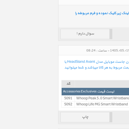
ینک زیر کلیک نموده و فرم مربوطه را
سوال دارم !
در لیست زیر بهترین و آخرین قیمت روز خرید و فروش کالاهای هم گروه Just Mobile HeadStand Avant استند و پایه نگهدارنده هدفون جاست موبایل مدل HeadStand Avant با
 مربوط به هر کالا میباشد و شما میتوانید
کد
لیست قیمت Accessories Exclusives
5091
Whoop Peak 5.0 Smart Wristban
5092
Whoop Life MG Smart Wristband
چاپ