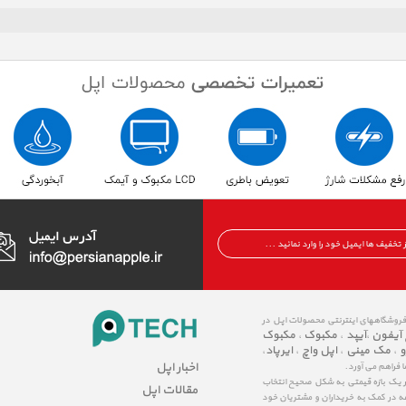
 فروشگاههای اینترنتی محصولات اپل در
 آیفون
آیپد
مکبوک
مکبوک
،
،
،
و
مک مینی
اپل واچ
ایرپاد
،
،
،
،
اخبار اپل
ا فراهم می آورد.
در یک بازه قیمتی به شکل صحیح انتخاب
مقالات اپل
عه در کمک به خریداران و مشتریان خود