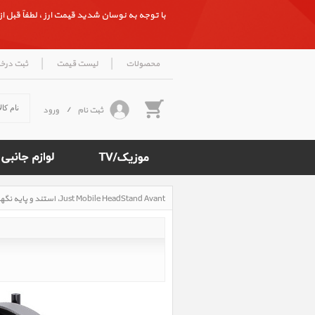
با توجه به نوسان شدید قیمت ارز ، لطفاً قبل از ث
|
|
محصولات
لیست قیمت
ثبت درخ
ثبت نام
/
ورود
Just Mobile HeadStand Avant، استند و پایه نگهدارنده هدفون جاست موبایل مدل HeadStand Avant
Rated
5
/5
based
on
500
reviews