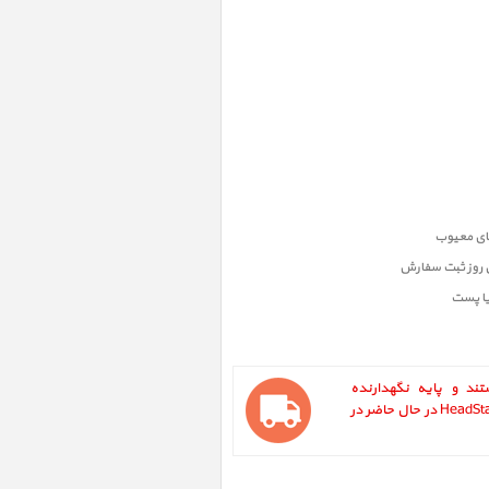
ن روز ثبت سفارش
یا پست
Just Mobile HeadS ، استند و پایه نگهدارنده
هدفون جاست موبایل مدل HeadStand Avant در حال حاضر در