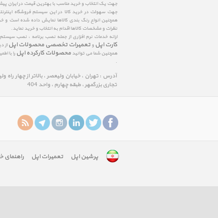
جهت یک انتخاب و خرید مناسب با بهترین قیمت در ایران پی
جهت سهولت در خرید کالا در این سیستم فروشگاه اینترنتی ا
همچنین انواع رنگ بندی کالاها نمایش داده شده است و خرید
نظرات و مشخصات کالاها اقدام به انتخاب و خرید نماید.
ارائه خدمات نرم افزاری از جمله نصب برنامه ، نصب سیستم
کارت اپل
تعمیرات تخصصی محصولات اپل
و
از د
محصولات کارکرده اپل
همچنین شما می توانید
را با اط
.
آدرس : تهران ، خیابان ولیعصر ، بالاتر از چهار راه و
تجاری بزرگمهر ، طبقه چهارم ، واحد 404
پرشین اپل
تعمیرات اپل
راهنمای خ
google-
site-
verification: