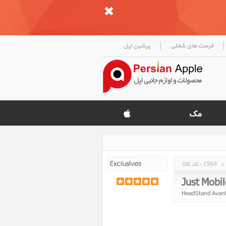
|
|
فرصت های شغلی
پرشین اپل
»
1964
کد کالا :
Just Mobi