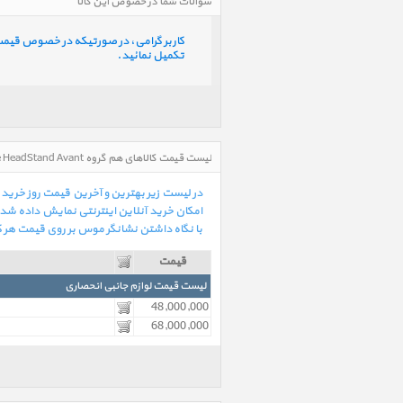
سوالات شما در خصوص این کالا
کاربر گرامی، در صورتیکه در خصوص قیمت و 
تکمیل نمائید.
لیست قیمت کالاهای هم گروه Just Mobile HeadStand Avant استند و پایه نگهدارنده هدفون جاست موبایل مدل HeadStand Avant در تاریخ : 1405/05/19 - ساعت : 08:24
امکان خرید آنلاین اینترنتی نمایش داده شد
با نگاه داشتن نشانگر موس بر روی قیمت هر کال
قیمت
لیست قیمت لوازم جانبی انحصاری
48,000,000
68,000,000