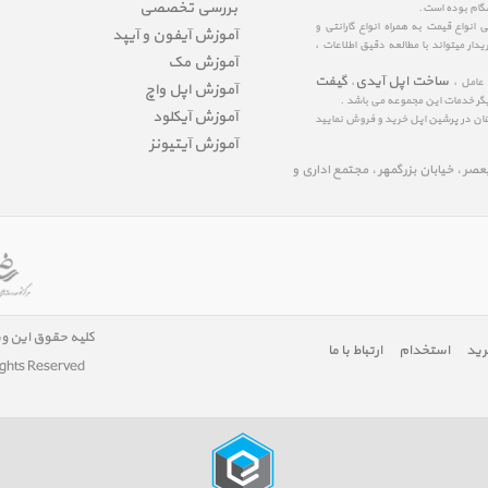
بررسی تخصصی
شگام بوده است.
نواع قیمت به همراه انواع گارانتی و
آموزش آیفون و آیپد
ار میتواند با مطالعه دقیق اطلاعات ،
آموزش مک
ساخت اپل آیدی
گیفت
 عامل ،
،
آموزش اپل واچ
یگر خدمات این مجموعه می باشد .
آموزش آیکلود
مینان در پرشین اپل خرید و فروش نمایید
آموزش آیتیونز
لیعصر ، خیابان بزرگمهر ، مجتمع اداری و
کلیه حقوق این و
رید
استخدام
ارتباط با ما
ights Reserved