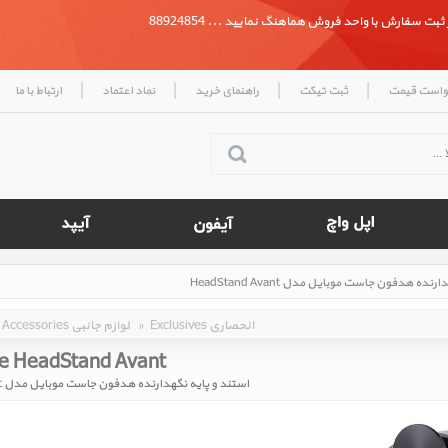
بت سفارش با واحد فروش هماهنگ نمایید ... 88924854
|
|
|
|
واست قیمت
ثبت تیکت
راهنمای خرید
نماد اعتماد
ارتباط با ما
Exclusives انحصاری
»
Accessories لوازم جانبی
le HeadStand Avant
استند و پایه نگهدارنده هدفون جاست موبایل مدل HeadStand Avant