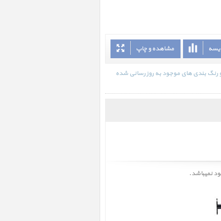
ایسه
مشاهده و چاپ
ست موبایل مدل HeadStand Avant در تاریخ 1403/09/24 - 18:18 با انواع گارانتی و رنگ بندی های موجود به روز رسانی شده