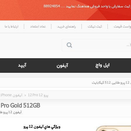
بت سفارش با واحد فروش هماهنگ نمایید ... 88924854
|
|
|
|
واست قیمت
ثبت تیکت
راهنمای خرید
نماد اعتماد
ارتباط با ما
12 Pro 12 پرو
»
iPhone آیفون
 Pro Gold 512GB
آیفون 12 پرو طلایی 512 گیگابایت
ويژگي هاي آيفون 12 پرو