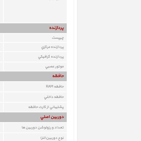
پردازنده
چيپست
پردازنده مرکزي
پردازنده گرافيکي
موتور عصبي
حافظه
حافظه RAM
حافظه داخلي
پشتيباني از کارت حافظه
دوربين اصلي
تعداد و رزولوشن دوربين ها
نوع دوربين(لنز)