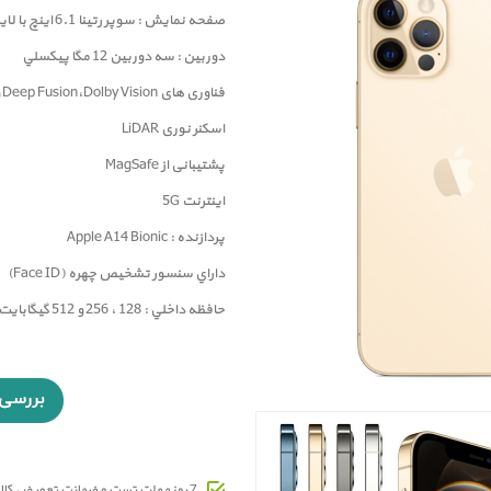
صفحه نمايش : سوپر رتينا 6.1 اينچ با لایه محافظ سرامیکی
دوربين : سه دوربین 12 مگا پيکسلي
فناوری های Deep Fusion،Dolby Vision و Apple ProRAW در دوربین ها
اسکنر نوری LiDAR
پشتیبانی از MagSafe
اینترنت 5G
پردازنده : Apple A14 Bionic
داراي سنسور تشخيص چهره (Face ID)
حافظه داخلي : 128 ، 256 و 512 گيگابايت
7 روز مهلت تست و ضمانت تعویض کالای معیوب