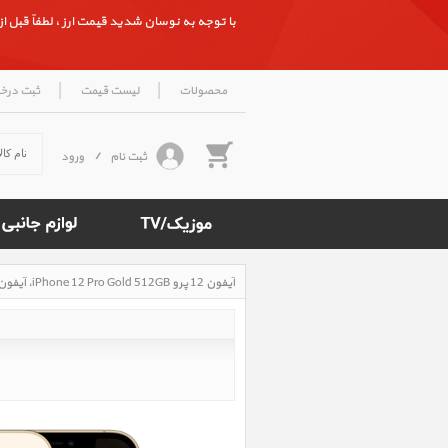
با توجه به نوسان شدید قیمت ارز ، لطفاً قبل از ث
|
|
محصولات
لیست قیمت
ثبت درخ
ثبت نام
/
ورود
آیفون 12 پرو iPhone 12 Pro Gold 512GB، آیفون 12 پرو طلایی 512 گیگابایت
Rated
4.8
/5
based
on
500
reviews