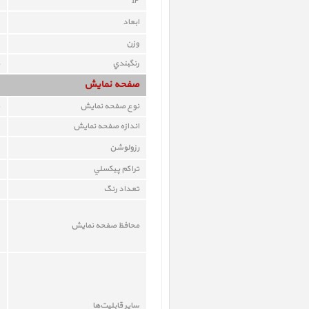
IP
ابعاد
وزن
رنگبندي
صفحه نمايش
نوع صفحه نمايش
اندازه صفحه نمايش
رزولوشن
تراکم پيکسلي
تعداد رنگ
محافظ صفحه نمايش
ساير قابليت‌ها