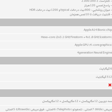
- کنتراست 2,000,000:1
- پاسخ لمسي 120 هرتز
- ميزان روشنايي : 800 نيت در حالت typical و 1200 نيت در حالت HDR
- قابليت دريافت تا 10 لمس همزمان
Apple A14 Bionic chip
Hexa-core (2x3.1 GHz Firestorm + 4x1.8 GHz Icestorm)
Apple GPU (4-core graphics)
4generation Neural Engine
6
گيگابايت
512
گيگابايت
سه دوربين 12
مگاپيکسل
+ 12
مگاپيکسل
+ 12
مگاپيکسل
عريض (Wide) 7 المنتی ،
تله‌‍فوتو (Telephoto) 6 المنتی ،
فوق‌عريض (Ultrawide) 5 المنتی