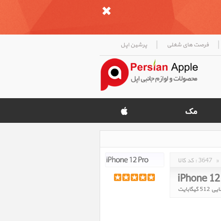
|
|
فرصت های شغلی
پرشین اپل
»
3647
کد کالا :
iPhone 12