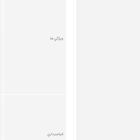
ويژگي ها
فيلمبرداري