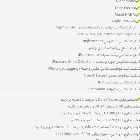
Night mode
Deep Fusion
Smart HDR 3
Apple ProRAW
قابليت عکاسي پرتره با بوکه پيشرفته و Depth Control
قابليت Portrait Lighting با 6 افکت مختلف
قابليت عکاسي در تاريکي (Night mode)
قابليت اصلاح پيشرفته قرمزي چشم
قابليت عکاسي پشت سرهم (Burst mode)
قابليت تشخيص چهره و لبخند
(
Face and Smile Detection
)
قابليت
ثبت موقعيت مکاني عکس و فيلم (Photo geotagging)
قابليت فوکوس لمسي (Touch Focus)
قابليت عکاسي هوشمند HDR
قابليت عکاسي پانوراما (Panorama)
فیلمبرداری Dolby Vision با سرعت 30 فریم بر ثانیه
فيلمبرداري 4K با سرعت 30،24 و 60 فريم بر ثانيه
فيلمبرداري 1080p HD با سرعت 30 و 60 فريم بر ثانيه
فيلمبرداري 720p HD با سرعت 30 فريم بر ثانيه
فيلمبرداري در حالت آهسته (Slo-mo) با سرعت 120 تا 240 فريم بر ثانيه
فيلمبرداري سينمايي بدون لرزش (4K, 1080p, and 720p)