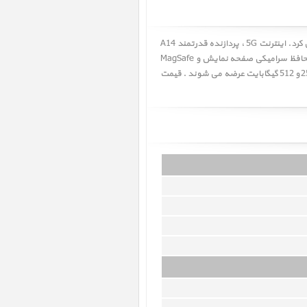
اپل در مراسم 13 اکتبر 2020 موسوم به "Hi Speed" آیفون 12 پرو و آیفون 12 پرو مکس را در کنار آیفون 12 و هوم پاد مینی معرفی کرد. اینترنت 5G ، پردازنده قدرتمند A14
Bionic ، دوربین حرفه ای با ویژگی های جدید و فناوری های Deep Fusion،Dolby Vision و Apple ProRAW ، اسکنر LiDAR ، لایه محافظ سرامیکی صفحه نمایش و MagSafe
همه از ویژگی های جدید آیفون 12 پرو و آیفون 12 پرو مکس می باشند. آیفون 12 پرو و آیفون 12 پرو مکس در سه ظرفیت 128 ، 256 و 512 گیگابایت عرضه می شوند . قیمت