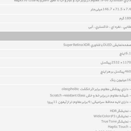
داراي استاندارد IP68 ، مقاوم در برابر گرد و غبار و آب تا عمق 6 متر و به مدت 30 دقيقه
7.4 × 71.5 × 146.7 میلی‌متر
189 گرم
طلايي ، نقره اي ، خاکستري ، آبی
صفحه‌نمايش OLED با فناوري Super Retina XDR
6.1 اينچ
1170 × 2532 پیکسل
460 پيکسل بر هر اينچ
16 ميليون رنگ
- داراي پوشش مقاوم برابر اثر انگشت oleophobic
- شيشه‌ مقاوم در برابر خط و خش Scratch-resistant Glass
- دارای لایه محافظ سرامیکی (4 برابر مقاوم تر از آیفون 11 پرو)
- نمايشگر HDR
- نمايشگر Wide Color(P3)
- نمايشگر True Tone
- Haptic Touch