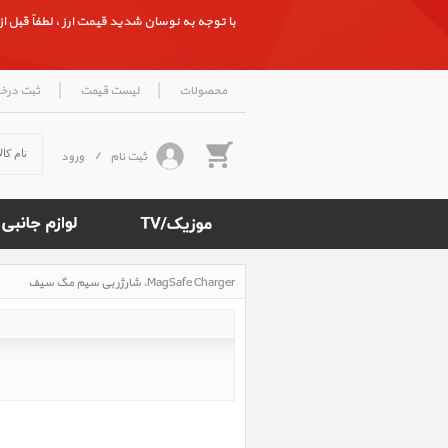
با توجه به نوسان شدید قیمت ارز ، لطفاً قبل از ث
|
|
محصولات
لیست قیمت
ثبت درخ
ثبت نام
/
ورود
MagSafe Charger، شارژر بی سیم مگ سیف
Rated
5
/5
based
on
500
reviews