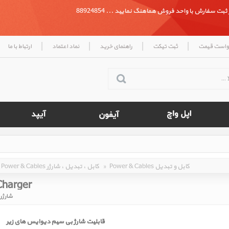
بت سفارش با واحد فروش هماهنگ نمایید ... 88924854
|
|
|
|
واست قیمت
ثبت تیکت
راهنمای خرید
نماد اعتماد
ارتباط با ما
Power & Cables کابل و تبدیل
»
Power & Cables کابل ، تبدیل ، شارژر
Charger
شارژر
قابلیت شارژ بی سیم دیوایس های زیر