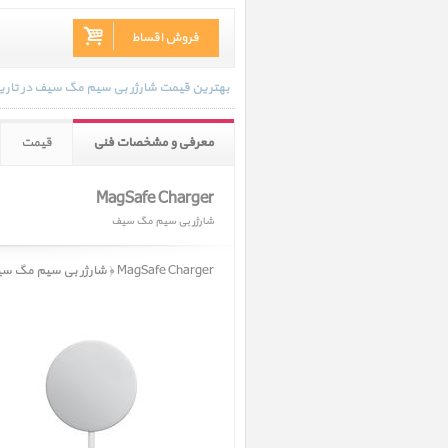
فروش اقساط
بهترین قیمت شارژر بی سیم مگ سیف در تاریخ 1403/12/13 - 16:09 با انواع گارانتی و رنگ بندی های موجود به روز رسانی شده
معرفی و مشخصات فنی
قیمت
MagSafe Charger
شارژر بی سیم مگ سیف
MagSafe Charger ﴿ شارژر بی سیم مگ سیف ﴾ در حال حاضر در انبار موجود نمیباشد.