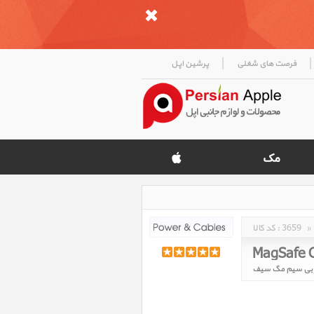
|
|
فرصت های شغلی
پرشین اپل
»
3659
کد کالا :
MagSafe 
 بی سیم مگ سیف