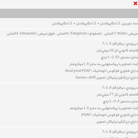
سه دوربين 12
مگاپيکسل
+ 12
مگاپيکسل
+ 12
مگاپيکسل
عريض (Wide) 7 المنتی ،
تله‌‍فوتو (Telephoto) 6 المنتی ،
فوق‌عريض (Ultrawide) 6 المنتی
دريچه‌ي ديافراگم f/1.5
فاصله کانوني لنز 26 ميلي‌متر
سايز سنسور 1/2.55 اينچ
ثبت تصاوير با پيکسل‎هايي به سايز 1.9 ميکرومتر
داراي
فناوري فوکوس اتوماتيک (
dual pixel PDAF
)
داراي
لرزشگير اپتيکال تصوير Sensor-shift
دريچه‌ي ديافراگم f/2.8
فاصله کانوني لنز 77 ميلي‌متر
سايز سنسور 1/3.4 اينچ
ثبت تصاوير با پيکسل‎هايي به سايز 1.0 ميکرومتر
داراي
فناوري فوکوس اتوماتيک (PDAF)
داراي
لرزشگير اپتيکال تصوير
دريچه‌ي ديافراگم f/1.8