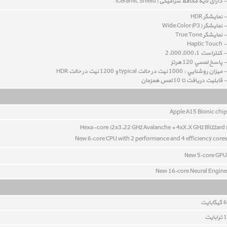
- دارای لایه محافظ سرامیکی (
Ceramic Shield
)
- نمايشگر HDR
- نمايشگر Wide Color(P3)
- نمايشگر True Tone
- Haptic Touch
- کنتراست 2,000,000:1
- پاسخ لمسي 120 هرتز
- ميزان روشنايي : 1000 نيت در حالت typical و 1200 نيت در حالت HDR
- قابليت دريافت تا 10 لمس همزمان
Apple A15 Bionic chip
Hexa-core (2x3.22 GHz Avalanche + 4xX.X GHz Blizzard)
New 6‑core CPU with 2 performance and 4 efficiency cores
New 5‑core GPU
New 16‑core Neural Engine
6 گيگابايت
1 ترابایت