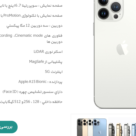
صفحه نمايش : سوپر رتينا 6.7 اينچ با لایه محافظ سرامیکی
صفحه نمایش با تکنولوژی
ProMotion با نرخ تازه سازی 120 هرتز
دوربين : سه دوربین 12 مگا پيکسلي
فناوری های
Cinematic mode
،
cording
دوربین ها
اسکنر نوری LiDAR
پشتیبانی از MagSafe
اینترنت 5G
پردازنده : Apple A15 Bionic
داراي سنسور تشخيص چهره (Face ID)
حافظه داخلي : 128 ، 256 و 512 گيگابايت و 1 ترابایت