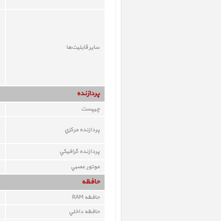
ساير قابليت‌ها
پردازنده
چيپست
پردازنده مرکزي
پردازنده گرافيکي
موتور عصبي
حافظه
حافظه RAM
حافظه داخلي