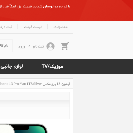
با توجه به نوسان شدید قیمت ارز ، لطفاً قبل از ث
|
|
محصولات
لیست قیمت
ثبت درخ
ثبت نام
/
ورود
آیفون 13 پرو مکس iPhone 13 Pro Max 1TB Silver، آیفون 13 پرو مکس 1 ترابایت نقره ای
Rated
5
/5
based
on
500
reviews