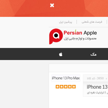
|
|
فرصت های شغلی
پرشین اپل
»
3850
کد کالا :
iPhone 13