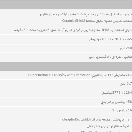
فريم دور استيل ضدخش و قاب پشت شيشه متراکم و بسيار مقاوم
صفحه نمایش مقاوم دارای محافظ Ceramic Shield
داراي استاندارد IP68 ، مقاوم در برابر گرد و غبار و آب تا عمق 6 متر و به مدت 30 دقيقه
7.65 × 78.1 × 160.8 میلی‌متر
240 گرم
طلايي ، نقره اي ، خاکستري ، آبی
صفحه‌نمايش OLED با فناوري Super Retina XDR display with ProMotion
6.7 اينچ
1284 × 2778 پیکسل
458 پيکسل بر هر اينچ
16 ميليون رنگ
- داراي پوشش مقاوم برابر اثر انگشت oleophobic
- شيشه‌ مقاوم در برابر خط و خش