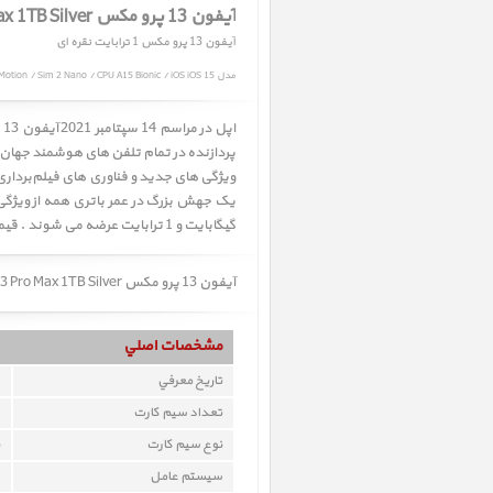
آیفون 13 پرو مکس iPhone 13 Pro Max 1TB Silver
آیفون 13 پرو مکس 1 ترابایت نقره ای
مدل iPhone 13 Pro Max Silver 1TB / Capacity 1TB / Camera Triple 12MP / Display 6.7" Super Retina XDR ProMotion / Sim 2 Nano / CPU A15 Bionic / iOS iOS 15
گیگابایت و 1 ترابایت عرضه می شوند . قیمت آیفون ۱3 پرو از ۹۹۹ دلار و قیمت آیفون ۱3 پرو مکس از ۱۰۹۹ دلار شروع می شود.
آیفون 13 پرو مکس iPhone 13 Pro Max 1TB Silver ﴿ آیفون 13 پرو مکس 1 ترابایت نقره ای ﴾ در حال حاضر در انبار موجود نمیباشد.
مشخصات اصلي
تاريخ معرفي
تعداد سيم کارت
نوع سيم کارت
سيستم عامل