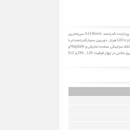
اپل در مراسم 14 سپتامبر 2021 آیفون 13 پرو و آیفون 13 پرو مکس را در کنار آیفون 13 و آیفون 13 مینی معرفی کرد. اینترنت 5G ، پردازنده قدرتمند A15 Bionic سریعترین
پردازنده در تمام تلفن های هوشمند جهان.، پیشرفته ترین صفحه نمایش با تکنولوژی ProMotion با نرخ تازه سازی تطبیقی از 10 هرتز تا 120 هرتز ، دوربین بسیار قدرتمندتر با
ویژگی های جدید و فناوری های فیلم‌برداری سینمایی (Cinematic Mode) ، Photographic Styles ، ProRes ، Smart HDR 4 ، لایه محافظ سرامیکی صفحه نمایش و MagSafe و
یک جهش بزرگ در عمر باتری همه از ویژگی های جدید آیفون 13 پرو و آیفون 13 پرو مکس می باشند. آیفون 13 پرو و آیفون 13 پرو مکس در چهار ظرفیت 128 ، 256 و 512