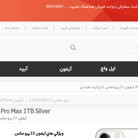
بت سفارش با واحد فروش هماهنگ نمایید ... 88924854
|
|
|
|
واست قیمت
ثبت تیکت
راهنمای خرید
نماد اعتماد
ارتباط با ما
13 Pro Max 13 پرو مکس
»
iPhone آیفون
 Pro Max 1TB Silver
آیفون 13 پرو مکس 1 ترابایت نقره ای
ويژگي هاي آيفون 13 پرو مکس