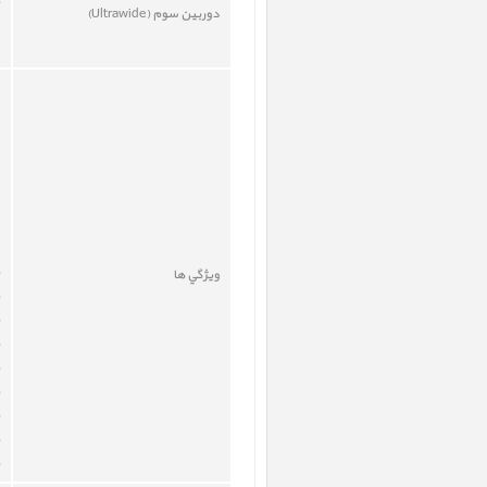
دوربين سوم (
Ultrawide
)
ويژگي ها