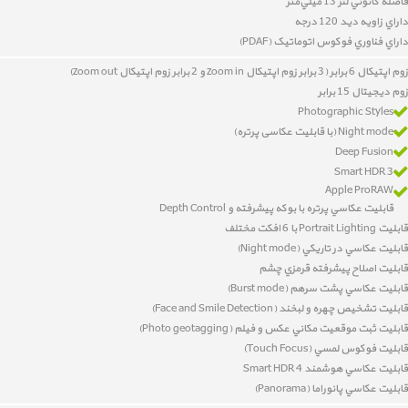
فاصله کانوني لنز 13 ميلي‌متر
داراي زاويه ديد 120 درجه
داراي
فناوري فوکوس اتوماتيک (PDAF)
زوم اپتیکال 6 برابر (3 برابر زوم اپتیکال zoom in و 2 برابر زوم اپتیکال zoom out)
زوم دیجیتال 15 برابر
Photographic Styles
Night mode (با قابلیت عکاسی پرتره)
Deep Fusion
Smart HDR 3
Apple ProRAW
قابليت عکاسي پرتره با بوکه پيشرفته و Depth Control
قابليت Portrait Lighting با 6 افکت مختلف
قابليت عکاسي در تاريکي (Night mode)
قابليت اصلاح پيشرفته قرمزي چشم
قابليت عکاسي پشت سرهم (Burst mode)
قابليت تشخيص چهره و لبخند
(
Face and Smile Detection
)
قابليت
ثبت موقعيت مکاني عکس و فيلم (Photo geotagging)
قابليت فوکوس لمسي (Touch Focus)
قابليت عکاسي هوشمند Smart HDR 4
قابليت عکاسي پانوراما (Panorama)