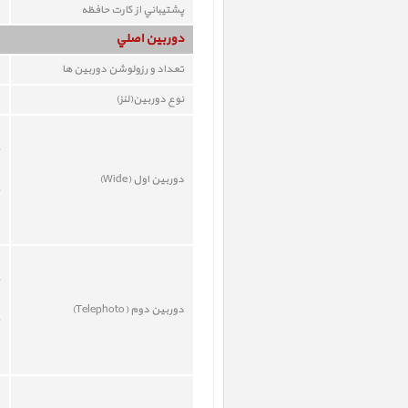
پشتيباني از کارت حافظه
دوربين اصلي
تعداد و رزولوشن دوربين ها
نوع دوربين(لنز)
دوربين اول (Wide)
دوربين دوم (
Telephoto
)