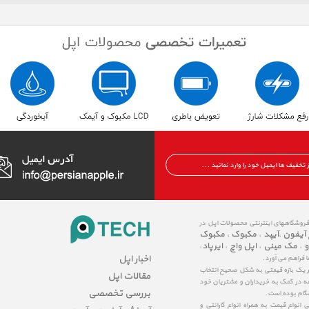
 فروشگاههای اینترنتی محصولات اپل در
 آیفون
آیپد
مکبوک
مکبوک
،
،
،
و
مک مینی
اپل واچ
ایرپاد
،
،
،
،
اخبار اپل
ا فراهم می آورد.
در یک بازه قیمتی به شکل صحیح انتخاب
مقالات اپل
عه در کمک به خریداران و مشتریان خود
بررسی تخصصی
شگام بوده است.
نواع قیمت به همراه انواع گارانتی و