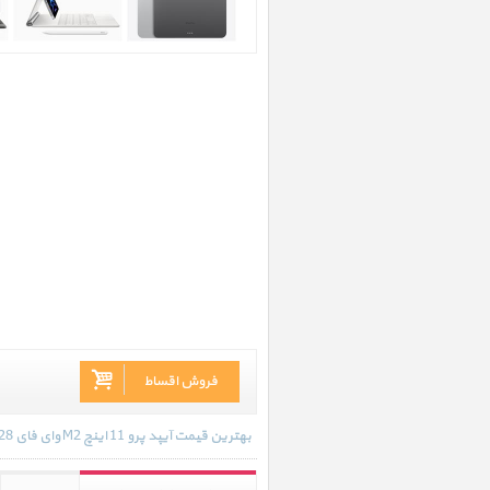
فروش اقساط
بهترین قیمت آیپد پرو 11 اینچ M2 وای فای 128 گیگابایت نقره ای 2022 در تاریخ 1404/05/08 - 14:55 با انواع گارانتی و رنگ بندی های موجود به روز رسانی شده است.