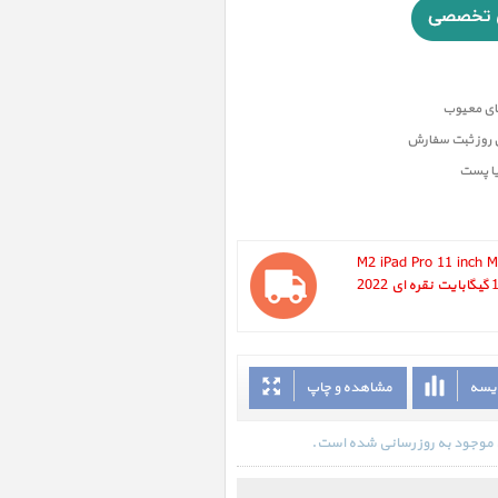
ن روز ثبت سفارش
یا پست
M2 iPad Pro 11 inch M2 WiFi 12
2022 ، آیپد پرو 11 اینچ M2 وای فای 128 گیگابایت نقره ای 2022
ایسه
مشاهده و چاپ