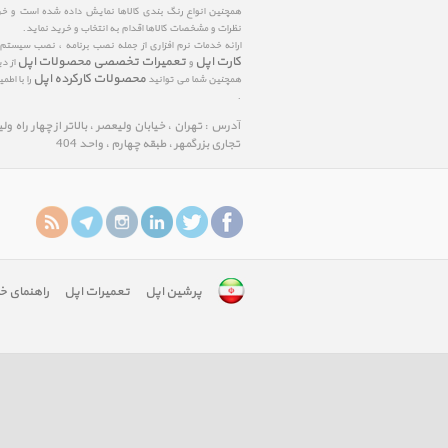
همچنین انواع رنگ بندی کالاها نمایش داده شده است و خرید
نظرات و مشخصات کالاها اقدام به انتخاب و خرید نماید.
ارائه خدمات نرم افزاری از جمله نصب برنامه ، نصب سیستم
کارت اپل
تعمیرات تخصصی محصولات اپل
و
از د
محصولات کارکرده اپل
همچنین شما می توانید
را با اط
.
آدرس : تهران ، خیابان ولیعصر ، بالاتر از چهار راه و
تجاری بزرگمهر ، طبقه چهارم ، واحد 404
پرشین اپل
تعمیرات اپل
راهنمای خ
google-
site-
verification:
googlefa8888edfd75c488.html
google-