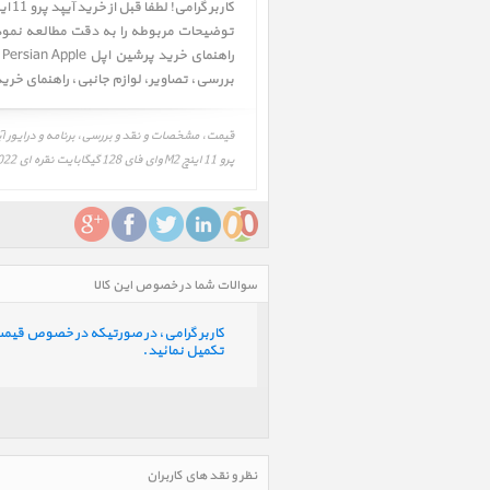
توضیحات مربوطه را به دقت مطالعه نموده 
راهنمای خرید پرشین اپل Persian Apple را به دقت بررسی و در صورت تمایل اقدام به خرید نمائید. همچنین شما میتوانید جهت اطلاعات بیشتر به قسمت
بررسی
،
تصاویر
،
لوازم جانبی
،
راهنمای خری
پرو 11 اینچ M2 وای فای 128 گیگابایت نقره ای 2022، iPad Pro 11 inch M2 WiFi 128GB Silver 2022
سوالات شما در خصوص این کالا
کاربر گرامی، در صورتیکه در خصوص قیمت و 
تکمیل نمائید.
نظر و نقد های کاربران