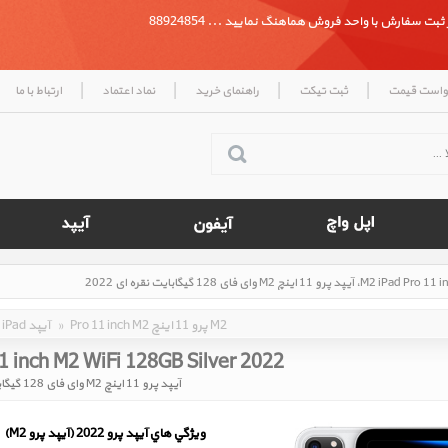
بت سفارش با واحد فروش هماهنگ نمایید ... 88924854
|
|
|
|
واست قیمت
ثبت تیکت
راهنمای خرید
نماد اعتماد
ارتباط با ما
Pro 11 inch M2 پرو 11 اینچ M2
»
iPad آیپد
11 inch M2 WiFi 128GB Silver 2022
آیپد پرو 11 اینچ M2 وای فای 128 گیگابایت نقره ای 2022
ويژگي هاي آيپد پرو 2022 (آیپد پرو M2)