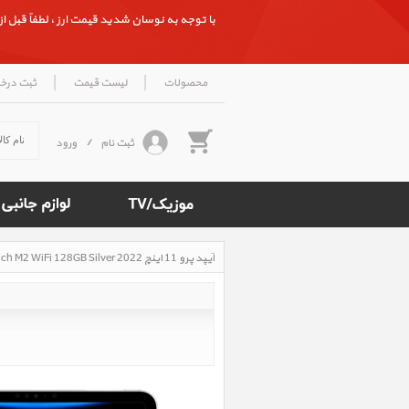
با توجه به نوسان شدید قیمت ارز ، لطفاً قبل از ث
|
|
محصولات
لیست قیمت
ثبت درخ
ثبت نام
/
ورود
آیپد پرو 11 اینچ M2 iPad Pro 11 inch M2 WiFi 128GB Silver 2022، آیپد پرو 11 اینچ M2 وای فای 128 گیگابایت نقره ای 2022
Rated
4.7
/5
based
on
500
reviews