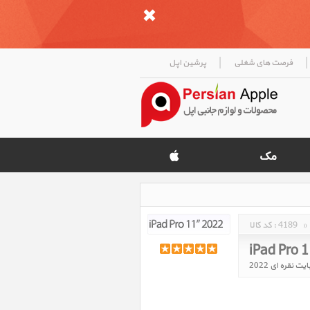
|
|
فرصت های شغلی
پرشین اپل
»
4189
کد کالا :
iPad Pro 