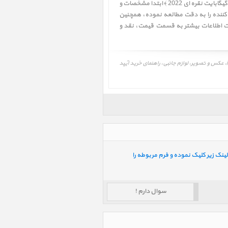
کاربر گرامی! لطفا قبل از خرید آیپد پرو 11 اینچ M2 iPad Pro 11 inch M2 WiFi 128GB Silver 2022 ﴿ آیپد پرو 11 اینچ M2 وای فای 128 گیگابایت نقره ای 2022 ﴾ ابتدا مشخصات و
 کننده را به دقت مطالعه نموده، همچنین
قیمت
،
نقد و
قیمت، مشخصات و نقد و بررسی، برنامه و درایور آیپد پرو 11 اینچ M2 وای فای 128 گیگابایت نقره ای 2022، iPad Pro 11 inch M2 WiFi 128GB Silver 2022، عکس و تصویر، لوازم جانبی، راهنمای خرید آیپد
ینک زیر کلیک نموده و فرم مربوطه را
سوال دارم !