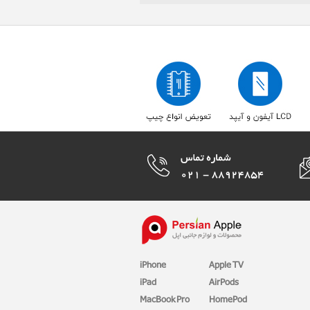
iPhone
Apple TV
iPad
AirPods
MacBook Pro
HomePod