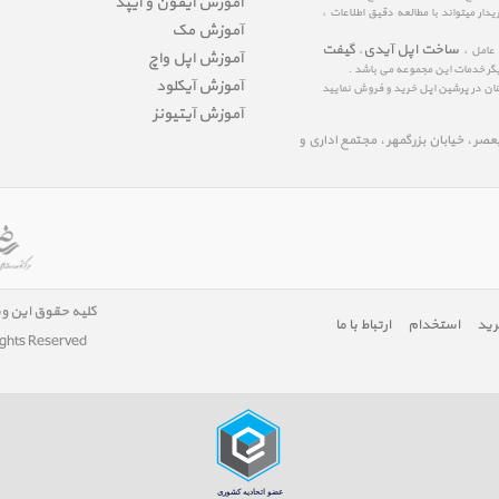
آموزش آیفون و آیپد
ار میتواند با مطالعه دقیق اطلاعات ،
آموزش مک
ساخت اپل آیدی
گیفت
 عامل ،
،
آموزش اپل واچ
یگر خدمات این مجموعه می باشد .
آموزش آیکلود
مینان در پرشین اپل خرید و فروش نمایید
آموزش آیتیونز
لیعصر ، خیابان بزرگمهر ، مجتمع اداری و
کلیه حقوق این و
رید
استخدام
ارتباط با ما
ights Reserved