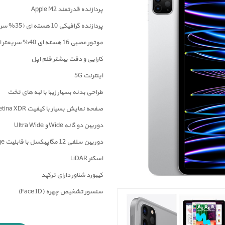
پردازنده قدرتمند Apple M2
پردازنده گرافیکی 10 هسته ای (35% سریعتر از M1)
موتور عصبی 16 هسته ای 40% سریعتر از M1
کارایی و دقت بیشتر قلم اپل
اینترنت 5G
طراحی بدنه بسیار زیبا با لبه های تخت
صفحه نمايش بسیار با کیفیت Liquid Retina XDR
دوربين دو گانه Wide و Ultra Wide
دوربین سلفی 12 مگاپیکسل با قابلیت Center Stage
اسکنر LiDAR
کیبورد شناور دارای ترکپد
سنسور تشخیص چهره (Face ID)