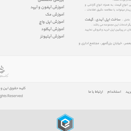
نواع قیمت به همراه انواع گارانتی و
آموزش آیفون و آیپد
ار میتواند با مطالعه دقیق اطلاعات ،
آموزش مک
ساخت اپل آیدی
گیفت
 عامل ،
،
آموزش اپل واچ
یگر خدمات این مجموعه می باشد .
آموزش آیکلود
مینان در پرشین اپل خرید و فروش نمایید
آموزش آیتیونز
لیعصر ، خیابان بزرگمهر ، مجتمع اداری و
کلیه حقوق این و
رید
استخدام
ارتباط با ما
ights Reserved