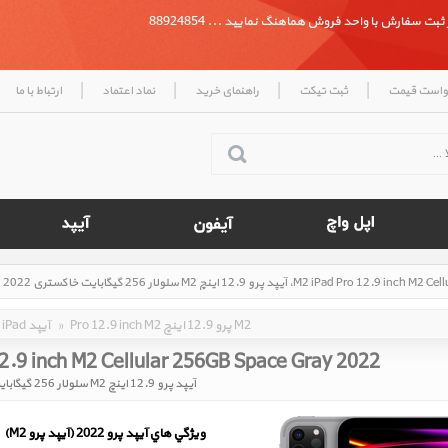
بت سفارش با واحد فروش هماهنگ نمایید ... 88924854
|
|
|
|
واست قیمت
ثبت تیکت
راهنمای خرید
نماد اعتماد
ارتباط با ما
Pro 12.9 inch M2 پرو 12.9 اینچ M2
»
iPad آیپد
12.9 inch M2 Cellular 256GB Space Gray 2022
آیپد پرو 12.9 اینچ M2 سلولار 256 گیگابایت خاکستری 2022
ويژگي هاي آيپد پرو 2022 (آیپد پرو M2)