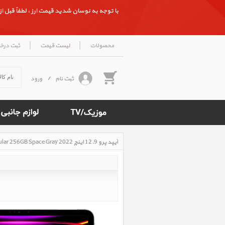
با توجه به نوسان شدید قیمت ارز ، لطفاً قبل از ث
|
|
محصولات
لیست قیمت
ثبت درخ
ثبت نام
/
ورود
آیپد پرو 12.9 اینچ M2 iPad Pro 12.9 inch M2 Cellular 256GB Space Gray 2022، آیپد پرو 12.9 اینچ M2 سلولار 256 گیگابایت خاکستری 2022
Rated
5
/5
based
on
500
reviews