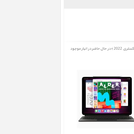
آیپد پرو 12.9 اینچ M2 iPad Pro 12.9 inch M2 Cellular 256GB Space Gray 2022 ﴿ آیپد پرو 12.9 اینچ M2 سلولار 256 گیگابایت خاکستری 2022 ﴾ در حال حاضر در انبار موجود