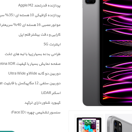
پردازنده قدرتمند Apple M2
پردازنده گرافیکی 10 هسته ای (35% سریعتر از M1)
موتور عصبی 16 هسته ای 40% سریعتر از M1
کارایی و دقت بیشتر قلم اپل
اینترنت 5G
طراحی بدنه بسیار زیبا با لبه های تخت
صفحه نمايش بسیار با کیفیت Liquid Retina XDR
دوربين دو گانه Wide و Ultra Wide
دوربین سلفی 12 مگاپیکسل با قابلیت Center Stage
اسکنر LiDAR
کیبورد شناور دارای ترکپد
سنسور تشخیص چهره (Face ID)