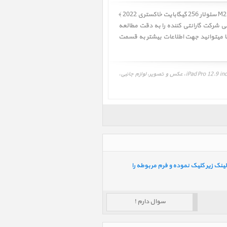
کاربر گرامی! لطفا قبل از خرید آیپد پرو 12.9 اینچ M2 iPad Pro 12.9 inch M2 Cellular 256GB Space Gray 2022 ﴿ آیپد پرو 12.9 اینچ M2 سلولار 256 گیگابایت خاکستری 2022 ﴾
تی شرکت گارانتی کننده را به دقت مطالعه
قیمت، مشخصات و نقد و بررسی، برنامه و درایور آیپد پرو 12.9 اینچ M2 سلولار 256 گیگابایت خاکستری 2022، iPad Pro 12.9 inch M2 Cellular 256GB Space Gray 2022، عکس و تصویر، لوازم جانبی،
ینک زیر کلیک نموده و فرم مربوطه را
سوال دارم !