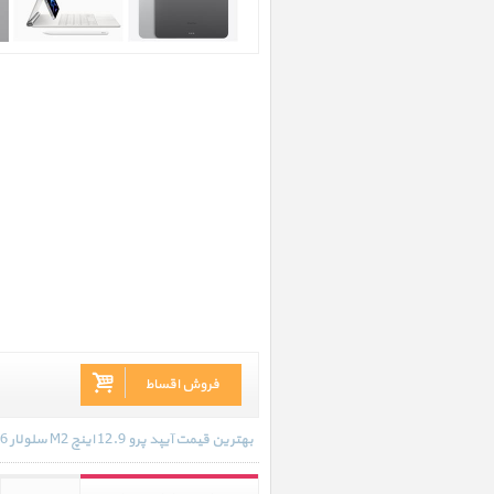
فروش اقساط
بهترین قیمت آیپد پرو 12.9 اینچ M2 سلولار 256 گیگابایت خاکستری 2022 در تاریخ 1404/07/23 - 16:13 با انواع گارانتی و رنگ بندی های موجود به روز رسانی شده است.