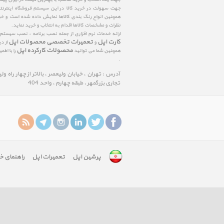
جهت سهولت در خرید کالا در این سیستم فروشگاه اینترنتی ا
همچنین انواع رنگ بندی کالاها نمایش داده شده است و خرید
نظرات و مشخصات کالاها اقدام به انتخاب و خرید نماید.
ارائه خدمات نرم افزاری از جمله نصب برنامه ، نصب سیستم
کارت اپل
تعمیرات تخصصی محصولات اپل
و
از د
محصولات کارکرده اپل
همچنین شما می توانید
را با اط
.
آدرس : تهران ، خیابان ولیعصر ، بالاتر از چهار راه و
تجاری بزرگمهر ، طبقه چهارم ، واحد 404
پرشین اپل
تعمیرات اپل
راهنمای خ
google-
site-
verification:
googlefa8888edfd75c488.html