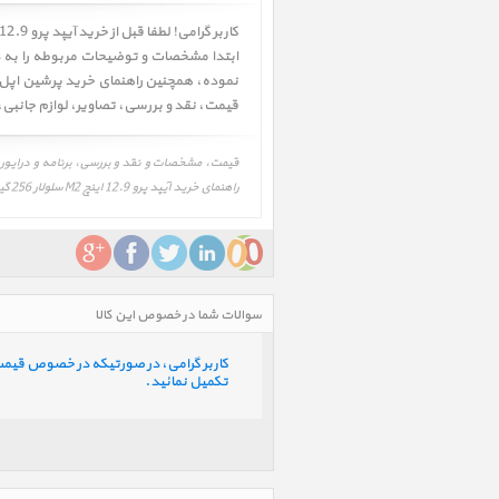
ابتدا مشخصات و توضیحات مربوطه را به دقت
نموده، همچنین راهنمای خرید پرشین اپل Persian Apple را به دقت بررسی و در صورت تمایل اقدام به خرید نمائید. همچنین شما میتوانید جهت اطلاعات بیشتر به ق
قیمت
،
نقد و بررسی
،
تصاویر
،
لوازم جانبی
،
راهنمای خرید آیپد پرو 12.9 اینچ M2 سلولار 256 گیگابایت خاکستری 2022، iPad Pro 12.9 inch M2 Cellular 256GB Space Gray 2022
سوالات شما در خصوص این کالا
کاربر گرامی، در صورتیکه در خصوص قیمت و 
تکمیل نمائید.