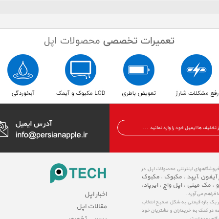
 فروشگاههای اینترنتی محصولات اپل در
 آیفون
آیپد
مکبوک
مکبوک
،
،
،
و
مک مینی
اپل واچ
ایرپاد
،
،
،
،
اخبار اپل
ا فراهم می آورد.
در یک بازه قیمتی به شکل صحیح انتخاب
مقالات اپل
عه در کمک به خریداران و مشتریان خود
بررسی تخصصی
شگام بوده است.