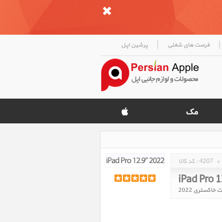
|
|
فرصت های شغلی
پرشین اپل
»
4207
کد کالا :
iPad Pro 