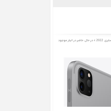
آیپد پرو 11 اینچ M2 iPad Pro 11 inch M2 Cellular 256GB Space Gray 2022 ﴿ آیپد پرو 11 اینچ M2 سلولار 256 گیگابایت خاکستری 2022 ﴾ در حال حاضر در انبار موجود