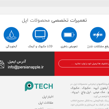
 فروشگاههای اینترنتی محصولات اپل در
 آیفون
آیپد
مکبوک
مکبوک
،
،
،
و
مک مینی
اپل واچ
ایرپاد
،
،
،
،
اخبار اپل
ا فراهم می آورد.
در یک بازه قیمتی به شکل صحیح انتخاب
مقالات اپل
عه در کمک به خریداران و مشتریان خود
بررسی تخصصی
شگام بوده است.