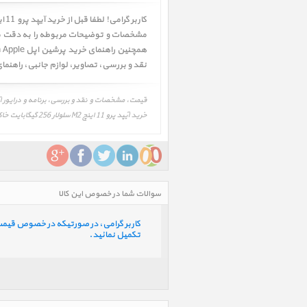
مشخصات و توضیحات مربوطه را به دقت مطالع
همچنین راهنمای خرید پرشین اپل Persian Apple را به دقت بررسی و در صورت تمایل اقدام به خرید نمائید. همچنین شما میتوانید جهت اطلاعات بیشتر به قسمت
نقد و بررسی
،
تصاویر
،
لوازم جانبی
،
راهنما
خرید آیپد پرو 11 اینچ M2 سلولار 256 گیگابایت خاکستری 2022، iPad Pro 11 inch M2 Cellular 256GB Space Gray 2022
سوالات شما در خصوص این کالا
کاربر گرامی، در صورتیکه در خصوص قیمت و 
تکمیل نمائید.