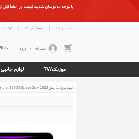
با توجه به نوسان شدید قیمت ارز ، لطفاً قبل از ث
|
|
محصولات
لیست قیمت
ثبت درخ
ثبت نام
/
ورود
آیپد پرو 11 اینچ M2 iPad Pro 11 inch M2 Cellular 256GB Space Gray 2022، آیپد پرو 11 اینچ M2 سلولار 256 گیگابایت خاکستری 2022
Rated
5
/5
based
on
500
reviews