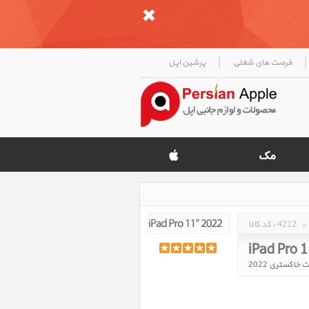
|
|
فرصت های شغلی
پرشین اپل
»
4212
کد کالا :
iPad Pro 