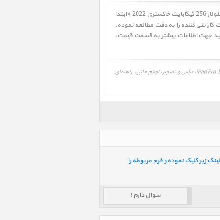
کاربر گرامی! لطفا قبل از خرید آیپد پرو 11 اینچ M2 iPad Pro 11 inch M2 Cellular 256GB Space Gray 2022 ﴿ آیپد پرو 11 اینچ M2 سلولار 256 گیگابایت خاکستری 2022 ﴾ ابتدا
 گارانتی کننده را به دقت مطالعه نموده،
قیمت
،
قیمت، مشخصات و نقد و بررسی، برنامه و درایور آیپد پرو 11 اینچ M2 سلولار 256 گیگابایت خاکستری 2022، iPad Pro 11 inch M2 Cellular 256GB Space Gray 2022، عکس و تصویر، لوازم جانبی، راهنمای
ینک زیر کلیک نموده و فرم مربوطه را
سوال دارم !