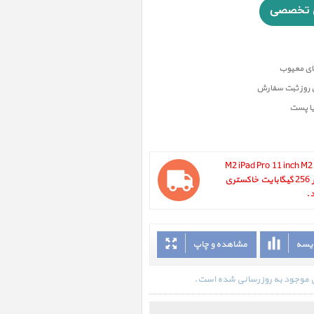
ن روز ثبت سفارش
یا پست
M2 iPad Pro 11 inch M2 Cellula
Gray 2022 ، آیپد پرو 11 اینچ M2 سلولار 256 گیگابایت خاکستری
ایسه
مشاهده و چاپ