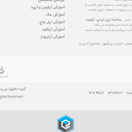
نواع قیمت به همراه انواع گارانتی و
آموزش آیفون و آیپد
ار میتواند با مطالعه دقیق اطلاعات ،
آموزش مک
ساخت اپل آیدی
گیفت
 عامل ،
،
آموزش اپل واچ
یگر خدمات این مجموعه می باشد .
آموزش آیکلود
مینان در پرشین اپل خرید و فروش نمایید
آموزش آیتیونز
لیعصر ، خیابان بزرگمهر ، مجتمع اداری و
کلیه حقوق این و
رید
استخدام
ارتباط با ما
ights Reserved