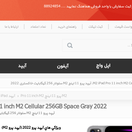
بت سفارش با واحد فروش هماهنگ نمایید ... 88924854
|
|
|
|
واست قیمت
ثبت تیکت
راهنمای خرید
نماد اعتماد
ارتباط با ما
Pro 11 inch M2 پرو 11 اینچ M2
»
iPad آیپد
11 inch M2 Cellular 256GB Space Gray 2022
آیپد پرو 11 اینچ M2 سلولار 256 گیگابایت خاکستری 2022
ويژگي هاي آيپد پرو 2022 (آیپد پرو M2)