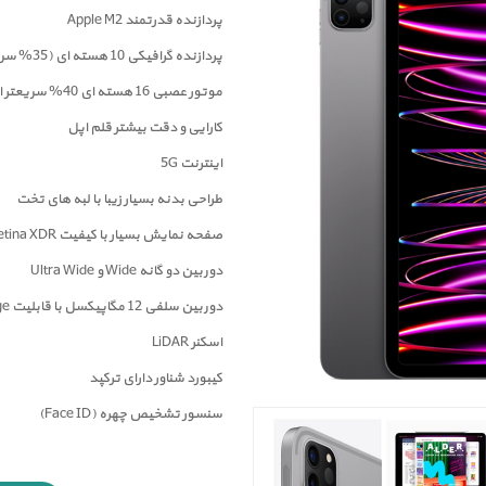
پردازنده قدرتمند Apple M2
پردازنده گرافیکی 10 هسته ای (35% سریعتر از M1)
موتور عصبی 16 هسته ای 40% سریعتر از M1
کارایی و دقت بیشتر قلم اپل
اینترنت 5G
طراحی بدنه بسیار زیبا با لبه های تخت
صفحه نمايش بسیار با کیفیت Liquid Retina XDR
دوربين دو گانه Wide و Ultra Wide
دوربین سلفی 12 مگاپیکسل با قابلیت Center Stage
اسکنر LiDAR
کیبورد شناور دارای ترکپد
سنسور تشخیص چهره (Face ID)