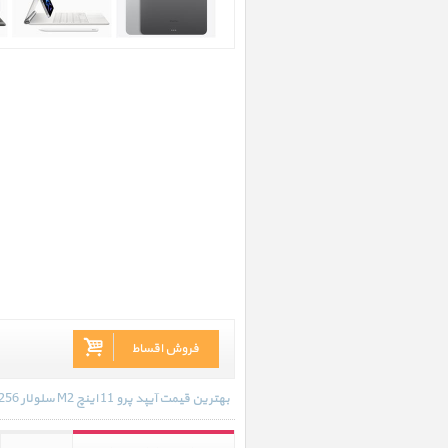
فروش اقساط
بهترین قیمت آیپد پرو 11 اینچ M2 سلولار 256 گیگابایت خاکستری 2022 در تاریخ 1404/05/08 - 14:55 با انواع گارانتی و رنگ بندی های موجود به روز رسانی شده است.