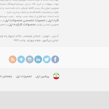
جهت سهولت در خرید کالا در این سیستم فروشگاه اینترنتی ا
همچنین انواع رنگ بندی کالاها نمایش داده شده است و خرید
نظرات و مشخصات کالاها اقدام به انتخاب و خرید نماید.
ارائه خدمات نرم افزاری از جمله نصب برنامه ، نصب سیستم
کارت اپل
تعمیرات تخصصی محصولات اپل
و
از د
محصولات کارکرده اپل
همچنین شما می توانید
را با اط
.
آدرس : تهران ، خیابان ولیعصر ، بالاتر از چهار راه و
تجاری بزرگمهر ، طبقه چهارم ، واحد 404
پرشین اپل
تعمیرات اپل
راهنمای خ
google-
site-
verification:
googlefa8888edfd75c488.html