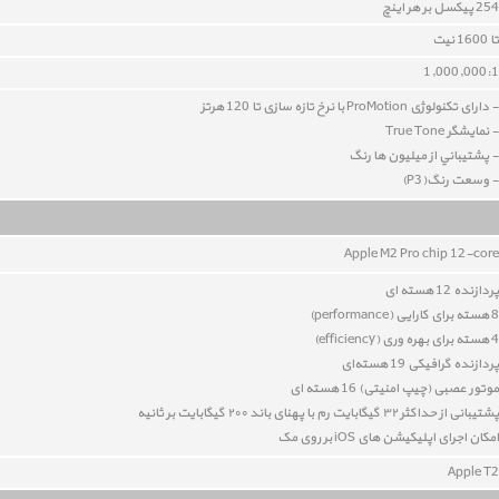
254 پيکسل بر هر اينچ
تا 1600 نيت
1,000,000:1
- دارای تکنولوژی ProMotion با نرخ تازه سازی تا 120 هرتز
- نمايشگر True Tone
- پشتيباني از ميليون ها رنگ
- وسعت رنگ(P3)
Apple M2 Pro chip 12
-core
پردازنده 12 هسته ای
8 هسته برای کارایی (performance)
4 هسته برای بهره وری (
efficiency
)
پردازنده گرافیکی
19
هسته‌ای
موتور عصبی (چیپ امنیتی) 16 هسته ای
پشتیبانی از حداکثر
۳۲
گیگابایت رم با پهنای باند
۲۰۰
گیگابایت بر ثانیه
امکان اجرای اپلیکیشن های iOS بر روی مک
Apple T2