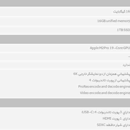
16
گيگابايت
16GB unified memory
1TB SSD
Apple M2Pro 19-Core GPU
-
ندارد
پشتيباني همزمان از دو نمایشگر خارجی 6K
پشتیبانی از پورت تاندربولت 4
ProRes encode and decode engine
Video encode and decode engine
داراي 3 پورت تاندربولت 4 (USB-C)
دارای 1 پورت HDMI
دارای شیار حافظه SDXC