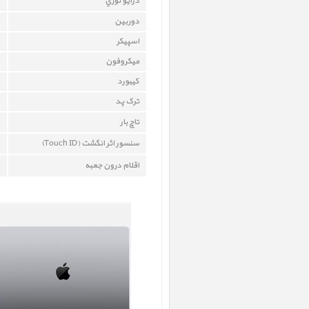
درايو نوري
دوربين
اسپيکر
میکروفون
کيبورد
ترک پد
تاچ بار
سنسور اثر انگشت (Touch ID)
اقلام درون جعبه