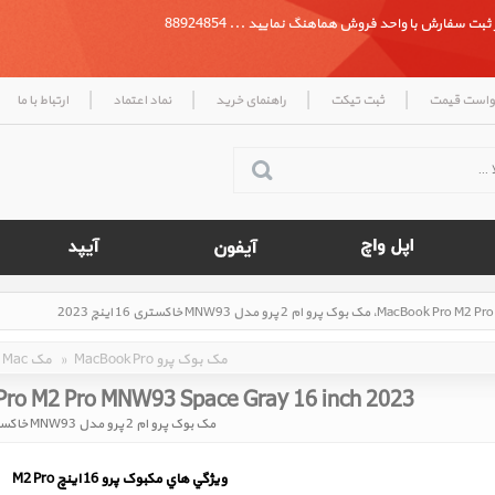
بت سفارش با واحد فروش هماهنگ نمایید ... 88924854
|
|
|
|
واست قیمت
ثبت تیکت
راهنمای خرید
نماد اعتماد
ارتباط با ما
MacBook Pro مک بوک پرو
»
Mac مک
ro M2 Pro MNW93 Space Gray 16 inch 2023
مک بوک پرو ام 2 پرو مدل MNW93 خاکستری 16 اینچ 2023
ويژگي هاي مکبوک پرو 16 اينچ M2 Pro