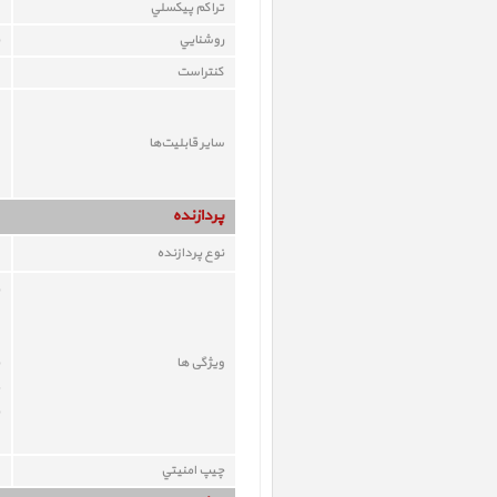
تراکم پيکسلي
روشنايي
کنتراست
ساير قابليت‌ها
پردازنده
نوع پردازنده
ویژگی ها
چيپ امنيتي