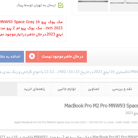
ارسال به تهران توسط پیک
مک بوک پرو  Space Gray 16
اینچ 2023 در حال حاضر در انبار موجود نمیباشد.
در حال حاضر موجود نیست
اضافه به مق
نقد و بررسی
تصاویر
لوازم جانبی
راهنمای خرید
Apple MacBook Pro M2 Pro MNW93 Space Gray 16 inch 2023 / CPU M2 Pro 12-Core / RAM 16GB / HDD 