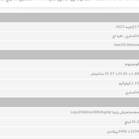
17 ژانویه 2023
خاکستري ، نقره اي
macOS Ventura
آلومينيوم
1.68 × 24.81 × 35.57 سانتیمتر
2.15 کيلوگرم
خاکستري
صفحه‌نمايش رتينا Liquid Retina XDR display
16.2 اينچ
2234 × 3456 پيکسل