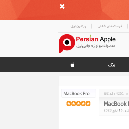
|
|
فرصت های شغلی
پرشین اپل
»
4261
کد کالا :
MacBook P