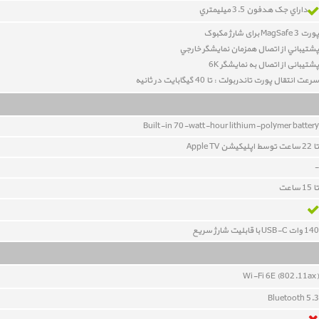
داراي جک هدفون 3.5 ميليمتري
پورت MagSafe 3 برای شارژ مکبوک
پشتيباني از اتصال همزمان نمايشگر خارجي
پشتیبانی از اتصال به نمایشگر 6K
سرعت انتقال پورت تاندربولت : تا 40 گيگابايت در ثانيه
Built-in 70-watt-hour lithium-polymer battery
تا 22 ساعت توسط اپليکيشن Apple TV
-
تا 15 ساعت
140 وات USB-C با قابلیت شارژ سریع
Wi-Fi 6E (802.11ax)
Bluetooth 5.3