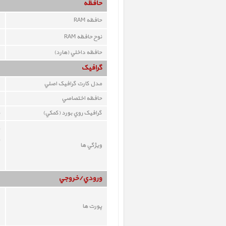
حافظه
حافظه RAM
نوح حافظه RAM
حافظه داخلي (هارد)
گرافيک
مدل کارت گرافيک اصلي
حافظه اختصاصي
گرافيک روي بورد (کمکي)
ويژگي ها
ورودي/خروجي
پورت ها