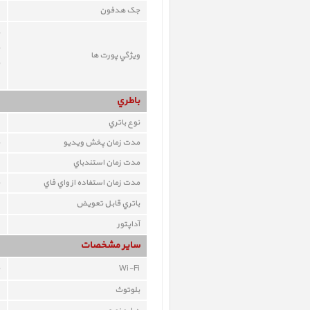
جک هدفون
ويژگي پورت ها
باطري
نوع باتري
مدت زمان پخش ويديو
مدت زمان استندباي
مدت زمان استفاده از واي فاي
باتري قابل تعويض
آداپتور
ساير مشخصات
Wi-Fi
بلوتوث