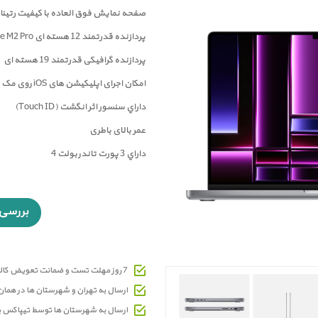
صفحه نمايش فوق العاده با کيفيت رتينا 
پردازنده قدرتمند 12 هسته ای Apple M2 Pro
پردازنده گرافیکی قدرتمند 19 هسته ای
امکان اجرای اپلیکیشن های iOS روی مک
داراي سنسور اثر انگشت (Touch ID)
عمر بالای باطری
داراي 3 پورت تاندربولت 4
7 روز مهلت تست و ضمانت تعویض کالای معیوب
ارسال به تهران و شهرستان ها در هما
ارسال به شهرستان ها توسط تیپاکس 