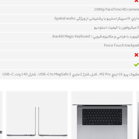
1080p FaceTime HD camera
داراي 6 اسپيکر استريو با پشتیبانی از ویژگی Spatial audio
3 میکروفون با کیفیت استودیو
کيبورد با طراحي و مکانيزم قيچي ( backlit Magic Keyboard)
Force Touch trackpad
مکبوک پرو 16 اينچ M2 Pro ، کابل شارژ 2 متري
USB-C to MagSafe 3
، شارژر 140 وات
USB-C