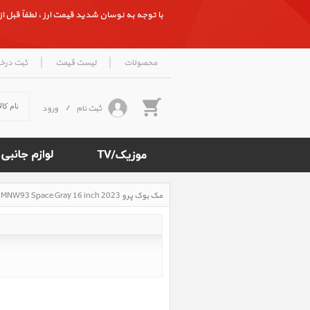
با توجه به نوسان شدید قیمت ارز ، لطفاً قبل از ث
|
|
محصولات
لیست قیمت
ثبت درخ
ثبت نام
/
ورود
مک بوک پرو MacBook Pro M2 Pro MNW93 Space Gray 16 inch 2023، مک بوک پرو ام 2 پرو مدل MNW93 خاکستری 16 اینچ 2023
Rated
4.5
/5
based
on
500
reviews