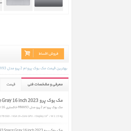
فروش اقساط
بهترین قیمت مک بوک پرو ام 2 پرو مدل MNW93 خاکستری 16 اینچ 2023 در تاریخ 1402/10/23 - 12:12 با انواع گارانتی و رنگ بندی های موجود به روز رسانی شده است.
معرفی و مشخصات فنی
قیمت
مک بوک پرو MacBook Pro M2 Pro MNW93 Space Gray 16 inch 2023
مک بوک پرو ام 2 پرو مدل MNW93 خاکستری 16 اینچ 2023
1TB SSD / VGA 19-Core GPU / Display 16" / W 2.15 Kg
مک بوک پرو MacBook Pro M2 Pro MNW93 Space Gray 16 inch 2023 ﴿ مک بوک پرو ام 2 پرو مدل MNW93 خاکستری 16 اینچ 2023 ﴾ در حال حاضر در انبار موجود نمیباشد.