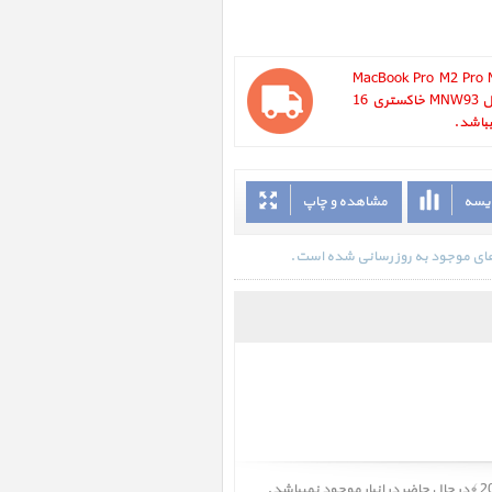
MacBook Pro M2 Pro MNW93
inch 2023 ، مک بوک پرو ام 2 پرو مدل MNW93 خاکستری 16
ایسه
مشاهده و چاپ