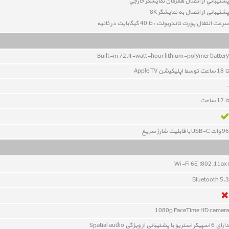
پشتيباني از اتصال همزمان نمايشگر خارجي
پشتیبانی از اتصال به نمایشگر 8K
سرعت انتقال پورت تاندربولت : تا 40 گيگابايت در ثانيه
Built-in 72.4-watt-hour lithium-polymer battery
تا 18 ساعت توسط اپليکيشن Apple TV
-
تا 12 ساعت
96 وات USB-C با قابلیت شارژ سریع
Wi-Fi 6E (802.11ax)
Bluetooth 5.3
1080p FaceTime HD camera
داراي 6 اسپيکر استريو با پشتیبانی از ویژگی Spatial audio