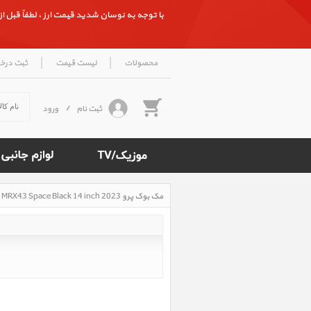
با توجه به نوسان شدید قیمت ارز ، لطفاً قبل از ث
|
|
محصولات
لیست قیمت
ثبت درخ
ثبت نام
/
ورود
مک بوک پرو MacBook Pro M3 Pro MRX43 Space Black 14 inch 2023، مک بوک پرو ام 3 پرو مدل MRX43 مشکی 14 اینچ 2023
Rated
5
/5
based
on
500
reviews