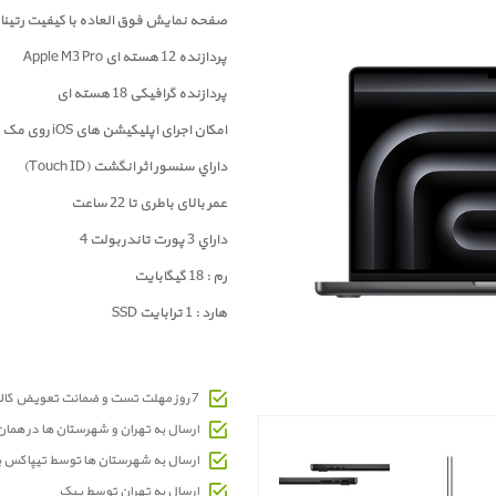
صفحه نمايش فوق العاده با کيفيت رتينا با تکنول
پردازنده 12 هسته ای Apple M3 Pro
پردازنده گرافیکی 18 هسته ای
امکان اجرای اپلیکیشن های iOS روی مک
داراي سنسور اثر انگشت (Touch ID)
عمر بالای باطری تا 22 ساعت
داراي 3 پورت تاندربولت 4
رم : 18 گیگابایت
هارد : 1 ترابایت SSD
7 روز مهلت تست و ضمانت تعویض کالای معیوب
ارسال به تهران و شهرستان ها در هما
ارسال به شهرستان ها توسط تیپاکس 
ارسال به تهران توسط پیک