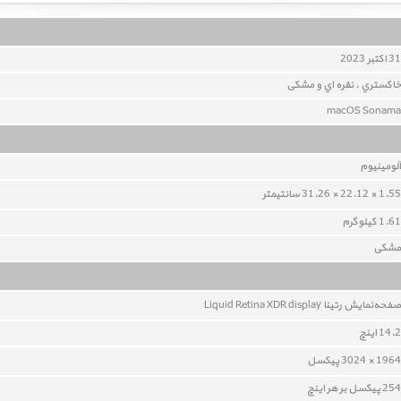
31 اکتبر 2023
خاکستري ، نقره اي و مشکی
macOS Sonama
آلومينيوم
1.55 × 22.12 × 31.26 سانتیمتر
1.61 کيلوگرم
مشکی
صفحه‌نمايش رتينا Liquid Retina XDR display
14.2 اينچ
1964 × 3024 پيکسل
254 پيکسل بر هر اينچ