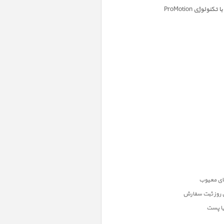
وژی ProMotion
ن روز ثبت سفارش
یا پست