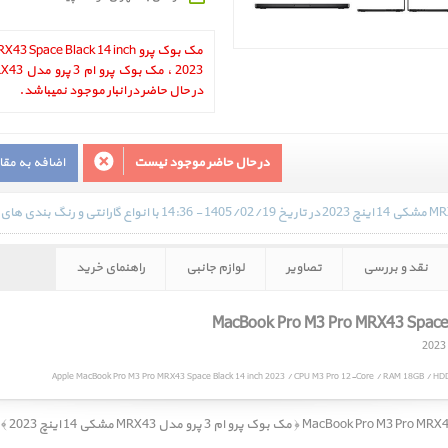
مک بوک پرو pace Black 14 inch
در حال حاضر در انبار موجود نمیباشد.
در حال حاضر موجود نیست
اضافه به مق
نقد و بررسی
تصاویر
لوازم جانبی
راهنمای خرید
Apple MacBook Pro M3 Pro MRX43 Space Black 14 inch 2023 / CPU M3 Pro 12-Core / RAM 18GB / HDD