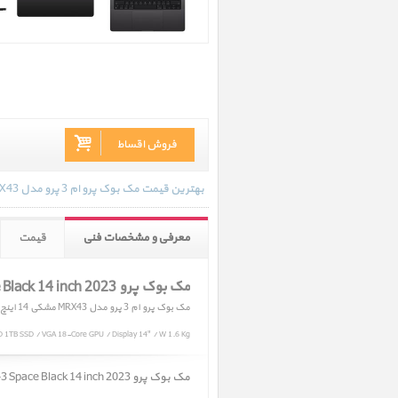
فروش اقساط
بهترین قیمت مک بوک پرو ام 3 پرو مدل MRX43 مشکی 14 اینچ 2023 در تاریخ 1405/02/19 - 14:36 با انواع گارانتی و رنگ بندی های موجود به روز رسانی شده است.
معرفی و مشخصات فنی
قیمت
مک بوک پرو MacBook Pro M3 Pro MRX43 Space Black 14 inch 2023
مک بوک پرو ام 3 پرو مدل MRX43 مشکی 14 اینچ 2023
 1TB SSD / VGA 18-Core GPU / Display 14" / W 1.6 Kg
مک بوک پرو MacBook Pro M3 Pro MRX43 Space Black 14 inch 2023 ﴿ مک بوک پرو ام 3 پرو مدل MRX43 مشکی 14 اینچ 2023 ﴾ در حال حاضر در انبار موجود نمیباشد.