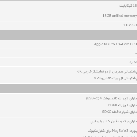
18
گيگابايت
18GB unified memory
1TB SSD
Apple M3 Pro 18-Core GPU
-
ندارد
پشتيباني همزمان از دو نمایشگر خارجی 6K
پشتیبانی از پورت تاندربولت 4
داراي 3 پورت تاندربولت 4 (USB-C)
دارای 1 پورت HDMI
دارای شیار حافظه SDXC
داراي جک هدفون 3.5 ميليمتري
پورت MagSafe 3 برای شارژ مکبوک