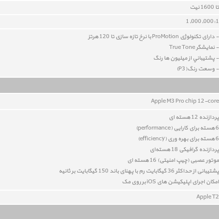
تا 1600 نيت
1,000,000:1
- دارای تکنولوژی ProMotion با نرخ تازه سازی تا 120 هرتز
- نمايشگر True Tone
- پشتيباني از ميليون ها رنگ
- وسعت رنگ(P3)
Apple M3 Pro chip 12
-core
پردازنده 12 هسته ای
6 هسته برای کارایی (performance)
6 هسته برای بهره وری (
efficiency
)
پردازنده گرافیکی 18
هسته‌ای
موتور عصبی (چیپ امنیتی) 16 هسته ای
پشتیبانی از حداکثر
36
گیگابایت رم با پهنای باند 150
گیگابایت بر ثانیه
امکان اجرای اپلیکیشن های iOS بر روی مک
Apple T2