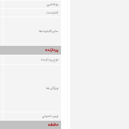
روشنايي
کنتراست
ساير قابليت‌ها
پردازنده
نوع پردازنده
ویژگی ها
چيپ امنيتي
حافظه