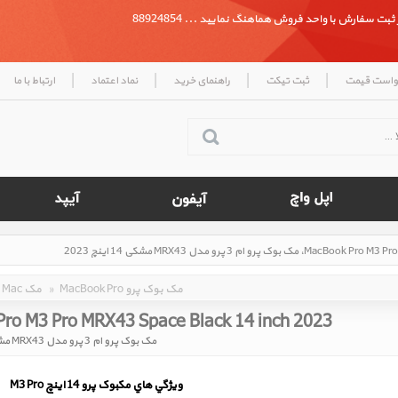
بت سفارش با واحد فروش هماهنگ نمایید ... 88924854
|
|
|
|
واست قیمت
ثبت تیکت
راهنمای خرید
نماد اعتماد
ارتباط با ما
MacBook Pro مک بوک پرو
»
Mac مک
ro M3 Pro MRX43 Space Black 14 inch 2023
مک بوک پرو ام 3 پرو مدل MRX43 مشکی 14 اینچ 2023
ويژگي هاي مکبوک پرو 14 اينچ M3 Pro