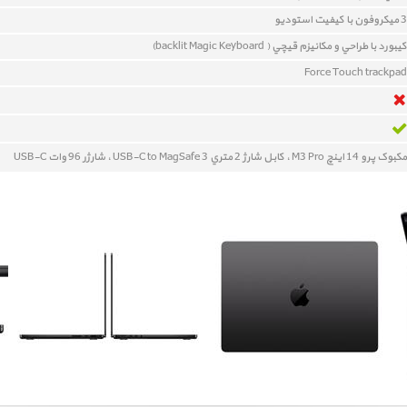
3 میکروفون با کیفیت استودیو
کيبورد با طراحي و مکانيزم قيچي ( backlit Magic Keyboard)
Force Touch trackpad
مکبوک پرو 14 اينچ M3 Pro ، کابل شارژ 2 متري
USB-C to MagSafe 3
، شارژر 96 وات
USB-C