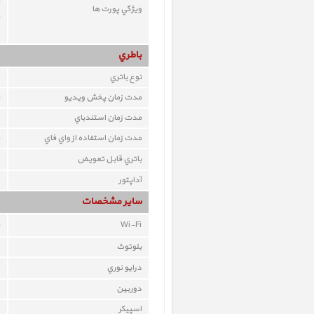
ويژگي پورت ها
باطري
نوع باتري
مدت زمان پخش ويديو
مدت زمان استندباي
مدت زمان استفاده از واي فاي
باتري قابل تعويض
آداپتور
ساير مشخصات
Wi-Fi
بلوتوث
درايو نوري
دوربين
اسپيکر