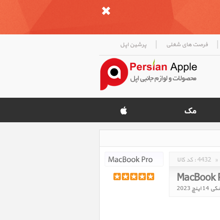
|
|
فرصت های شغلی
پرشین اپل
»
4432
کد کالا :
MacBook P