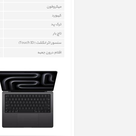
میکروفون
کيبورد
ترک پد
تاچ بار
سنسور اثر انگشت (Touch ID)
اقلام درون جعبه