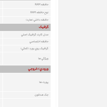
حافظه RAM
نوح حافظه RAM
حافظه داخلي (هارد)
گرافيک
مدل کارت گرافيک اصلي
حافظه اختصاصي
گرافيک روي بورد (کمکي)
ويژگي ها
ورودي/خروجي
پورت ها
جک هدفون