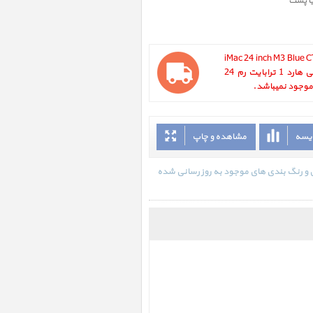
یا پست
iMac 24 inch M3 Blue C
2023 ، آی مک 24 اینچ M3 آبی سفارشی هارد 1 ترابایت رم 24
ایسه
مشاهده و چاپ
 هارد 1 ترابایت رم 24 گیگابایت سال 2023 در تاریخ 1404/06/04 - 16:53 با انواع گارانتی و رنگ بندی های موجود به روز رسانی شده