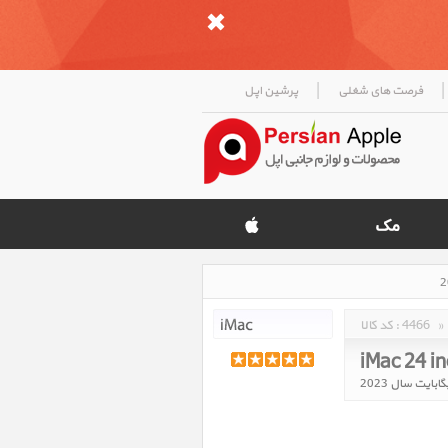
|
|
فرصت های شغلی
پرشین اپل
»
4466
کد کالا :
iMac 24 i