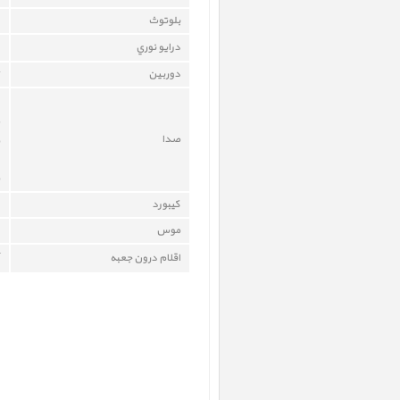
بلوتوث
درايو نوري
دوربين
صدا
کيبورد
موس
اقلام درون جعبه