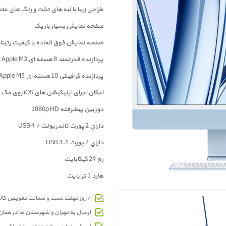
طراحی زیبا با لبه های تخت و رنگ های متن
صفحه نمایش بسیار باریک
صفحه نمايش فوق العاده با کيفيت رتينا 4.5K
پردازنده قدرتمند 8 هسته ای Apple M3
پردازنده گرافیکی 10 هسته ای Apple M3
امکان اجرای اپلیکیشن های iOS روی مک
دوربین پیشرفته 1080p HD
داراي 2 پورت تاندربولت / USB 4
داراي 2 پورت USB 3.1
رم 24 گیگابایت
هارد 1 ترابایت
7 روز مهلت تست و ضمانت تعویض کالای معیوب
ارسال به تهران و شهرستان ها در هما