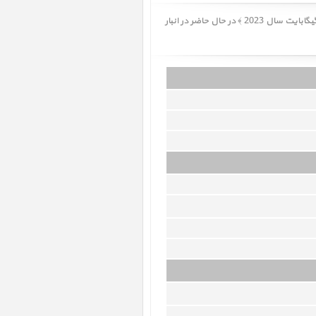
آی مک iMac 24 inch M3 Blue CTO 10-Core GPU 1TGB-24GB 2023 ﴿ آی مک 24 اینچ M3 آبی سفارشی هارد 1 ترابایت رم 24 گیگابایت سال 2023 ﴾ در حال حاضر در انبار