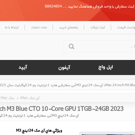
بت سفارش با واحد فروش هماهنگ نمایید ... 88924854
|
|
|
|
واست قیمت
ثبت تیکت
راهنمای خرید
نماد اعتماد
ارتباط با ما
iMac آی مک
»
Mac مک
nch M3 Blue CTO 10-Core GPU 1TGB-24GB 2023
آی مک 24 اینچ M3 آبی سفارشی هارد 1 ترابایت رم 24 گیگابایت سال 2023
ويژگي هاي آی مک 24 اينچ M3