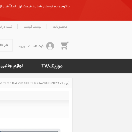
با توجه به نوسان شدید قیمت ارز ، لطفاً قبل از ث
|
|
محصولات
لیست قیمت
ثبت درخ
ثبت نام
/
ورود
آی مک iMac 24 inch M3 Blue CTO 10-Core GPU 1TGB-24GB 2023، آی مک 24 اینچ M3 آبی سفارشی هارد 1 ترابایت رم 24 گیگابایت سال 2023
Rated
5
/5
based
on
500
reviews