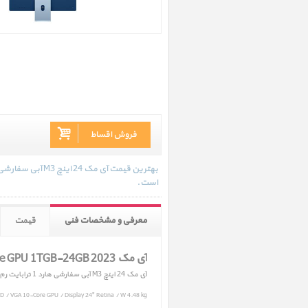
فروش اقساط
است.
معرفی و مشخصات فنی
قیمت
آی مک iMac 24 inch M3 Blue CTO 10-Core GPU 1TGB-24GB 2023
آی مک 24 اینچ M3 آبی سفارشی هارد 1 ترابایت رم 24 گیگابایت سال 2023
 / VGA 10-Core GPU / Display 24" Retina / W 4.48 kg