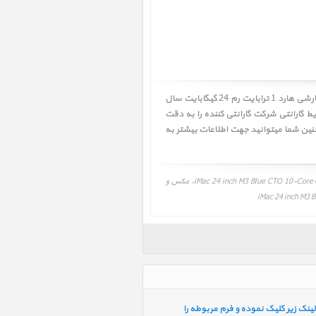
کاربر گرامی! لطفا قبل از خرید آی مک iMac 24 inch M3 Blue CTO 10-Core GPU 1TGB-24GB 2023 ﴿ آی مک 24 اینچ M3 آبی سفارشی هارد 1 ترابایت رم 24 گیگابایت سال
یط گارانتی شرکت گارانتی کننده را به دقت
دام به خرید نمائید. همچنین شما میتوانید جهت اطلاعات بیشتر به
قیمت، مشخصات و نقد و بررسی، برنامه و درایور آی مک 24 اینچ M3 آبی سفارشی هارد 1 ترابایت رم 24 گیگابایت سال 2023، iMac 24 inch M3 Blue CTO 10-Core GPU 1TGB-24GB 2023، عکس و
ینک زیر کلیک نموده و فرم مربوطه را