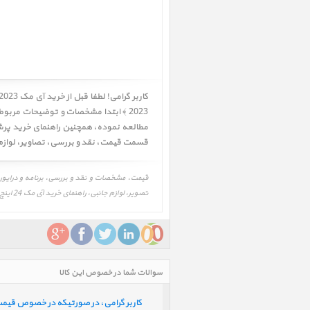
2023 ﴾ ابتدا مشخصات و توضیحات مربوط
قسمت
قیمت
،
نقد و بررسی
،
تصاویر
،
لوازم
تصویر، لوازم جانبی، راهنمای خرید آی مک 24 اینچ M3 آبی سفارشی هارد 1 ترابایت رم 24 گیگابایت سال 2023، iMac 24 inch M3 Blue CTO 10-Core GPU 1TGB-24GB 2023
سوالات شما در خصوص این کالا
کاربر گرامی، در صورتیکه در خصوص قیمت و 