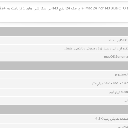
31 اکتبر 2023
نقره اي ، آبی ، سبز ، زرذ ، صورتی ، نارنجی ، بنفش
macOS Sonoma
آلومينيوم
147 × 461 × 547 ميلي‌متر
4.48 کيلوگرم
آبی
صفحه‌نمايش رتينا 4.5K
24 اينچ