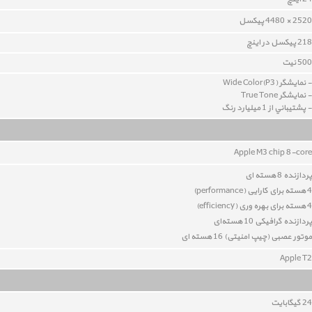
2520 × 4480 پيکسل
218 پیکسل در اینچ
500 نيت
- نمايشگر Wide Color(P3)
- نمايشگر True Tone
- پشتيباني از 1 میلیارد رنگ
Apple M3 chip
8-core
پردازنده 8 هسته ای
4 هسته برای کارایی (performance)
4 هسته برای بهره وری (
efficiency
)
پردازنده گرافیکی
10
هسته‌ای
موتور عصبی (چیپ امنیتی) 16 هسته ای
Apple T2
24
گيگابايت