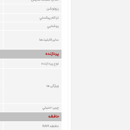
رزولوشن
تراکم پيکسلي
روشنايي
ساير قابليت‌ها
پردازنده
نوع پردازنده
ویژگی ها
چيپ امنيتي
حافظه
حافظه RAM