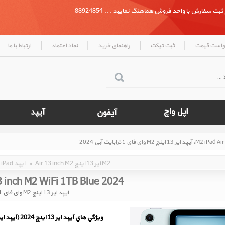
بت سفارش با واحد فروش هماهنگ نمایید ... 88924854
|
|
|
|
واست قیمت
ثبت تیکت
راهنمای خرید
نماد اعتماد
ارتباط با ما
Air 13 inch M2 ایر 13 اینچ M2
»
iPad آیپد
3 inch M2 WiFi 1TB Blue 2024
آیپد ایر 13 اینچ M2 وای فای 1 ترابایت آبی 2024
ويژگي هاي آيپد ایر 13 اینچ 2024 (آیپد ایر 13 اینچ M2)