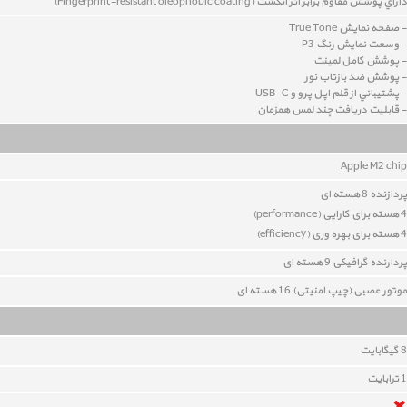
داراي پوشش مقاوم برابر اثر انگشت (Fingerprint-resistant oleophobic coating)
- صفحه نمايش True Tone
- وسعت نمايش رنگ P3
- پوشش کامل لمينت
- پوشش ضد بازتاب نور
- پشتيباني از قلم اپل پرو و USB-C
- قابليت دريافت چند لمس همزمان
Apple M2 chip
پردازنده 8 هسته ای
4 هسته برای کارایی (performance)
4 هسته برای بهره وری (
efficiency
)
پردارنده گرافیکی 9 هسته ای
موتور عصبی (چیپ امنیتی) 16 هسته ای
8
گيگابايت
1 ترابایت