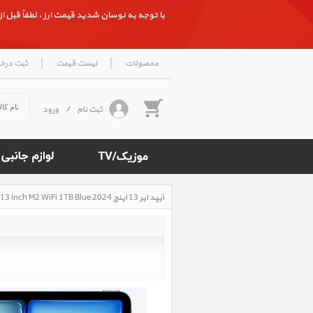
با توجه به نوسان شدید قیمت ارز ، لطفاً قبل از ث
|
|
محصولات
لیست قیمت
ثبت درخ
ثبت نام
/
ورود
آیپد ایر 13 اینچ M2 iPad Air 13 inch M2 WiFi 1TB Blue 2024، آیپد ایر 13 اینچ M2 وای فای 1 ترابایت آبی 2024
Rated
5
/5
based
on
500
reviews