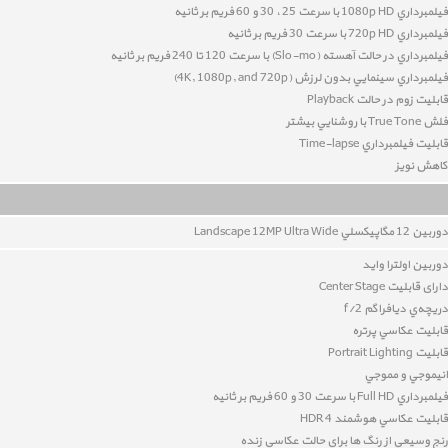
فيلمبرداري 1080p HD با سرعت 25 ، 30 و 60 فريم بر ثانيه
فيلمبرداري 720p HD با سرعت 30 فريم بر ثانيه
فيلمبرداري در حالت آهسته (Slo-mo) با سرعت 120 تا 240 فريم بر ثانيه
فيلمبرداري سينمايي بدون لرزش (4K, 1080p, and 720p)
قابليت زوم در حالت Playback
فلش True Tone با روشنايي بيشتر
قابليت فيلمبرداري Time-lapse
کاهش نويز
دوربين 12
مگاپيکسلي Landscape 12MP Ultra Wide
دوربین اولترا واید
دارای قابلیت Center Stage
دريچه‌ي ديافراگم f/2
قابليت عکاسي پرتره
قابليت Portrait Lighting
انيموجي و مموجي
فيلمبرداري Full HD با سرعت 30 و 60 فريم بر ثانيه
قابليت عکاسي هوشمند HDR 4
رنج وسيعي از رنگ ها براي حالت عکاسي زنده