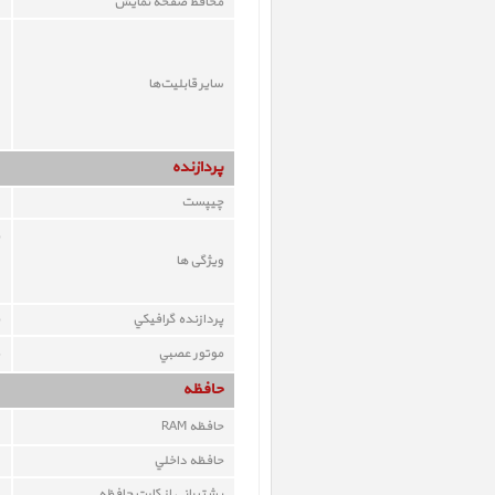
محافظ صفحه نمايش
ساير قابليت‌ها
پردازنده
چيپست
ویژگی ها
پردازنده گرافيکي
موتور عصبي
حافظه
حافظه RAM
حافظه داخلي
پشتيباني از کارت حافظه