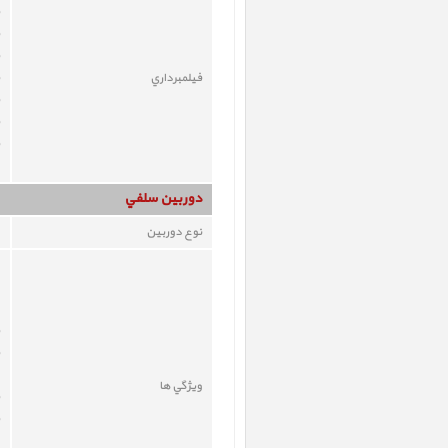
فيلمبرداري
دوربين سلفي
نوع دوربين
ويژگي ها