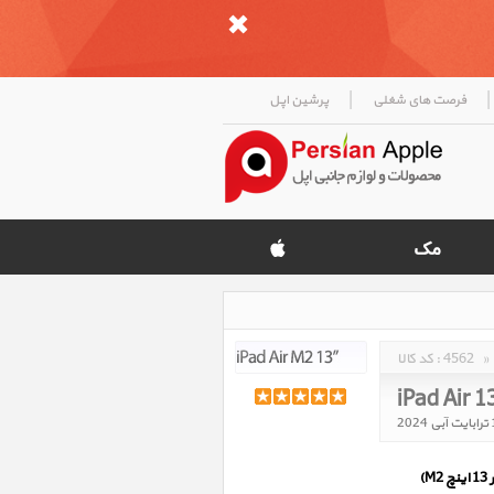
|
|
فرصت های شغلی
پرشین اپل
»
4562
کد کالا :
iPad Air 1