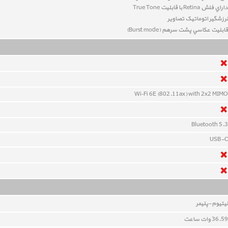
داراي فلش Retina با قابلیت True Tone
لرزشگير اتوماتيک تصاوير
قابليت عکاسي پشت سرهم (Burst mode)
Wi‑Fi 6E (802.11ax) with 2x2 MIMO
Bluetooth 5.3
USB-C
ليتيوم-پلیمر
36.59 وات ساعت