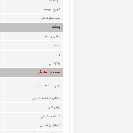
تاريخ معرفي
تاريخ عرضه
سيستم عامل
بدنه
جنس بدنه
ابعاد
وزن
رنگبندي
صفحه نمايش
نوع صفحه نمايش
اندازه صفحه نمايش
رزولوشن
تراکم پيکسلي
ميزان روشنايي