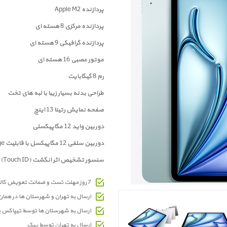
پردازنده Apple M2
پردازنده مرکزی 8 هسته ای
پردازنده گرافیکی 9 هسته ای
موتور عصبی 16 هسته ای
رم 8 گیگابایت
طراحی بدنه بسیار زیبا با لبه های تخت
صفحه نمايش رتینا 13 اینچ
دوربين واید 12 مگاپیکسلی
دوربین سلفی 12 مگاپیکسل با قابلیت Center Stage
سنسور تشخیص اثر انگشت (Touch ID)
7 روز مهلت تست و ضمانت تعویض کالای معیوب
ارسال به تهران و شهرستان ها در هما
ارسال به شهرستان ها توسط تیپاکس 
ارسال به تهران توسط پیک