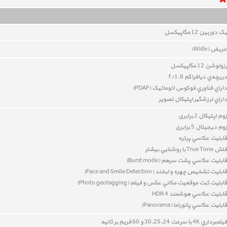
یک دوربين 12
مگاپيکسل
عريض (Wide)
رزولوشن 12 مگاپيکسل
دريچه‌ي ديافراگم f/1.8
داراي
فناوري فوکوس اتوماتيک (PDAF)
داراي
لرزشگير اپتيکال تصوير
زوم اپتیکال 2 برابری
زوم دیجیتال 5 برابری
قابليت عکاسي پرتره
فلش True Tone با روشنايي بيشتر
قابليت عکاسي پشت سرهم (Burst mode)
قابليت تشخيص چهره و لبخند
(
Face and Smile Detection
)
قابليت
ثبت موقعيت مکاني عکس و فيلم (Photo geotagging)
قابليت عکاسي هوشمند HDR 4
قابليت عکاسي پانوراما (Panorama)
فيلمبرداري 4K با سرعت 30،25،24 و 60 فريم بر ثانيه