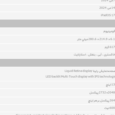
7 می 2024
14 می 2024
iPadOS 17
آلومينيوم
6.1 × 214.9 × 280.6 ميلي متر
617 گرم
خاکستری ، آبی ، بنفش ، استارلایت
صفحه‌نمايش رتينا Liquid Retina display
LED backlit Multi‑Touch display with IPS technology
13 اينچ
2048×2732 پيکسل
264 پيکسل بر هر اينچ
600 نیت