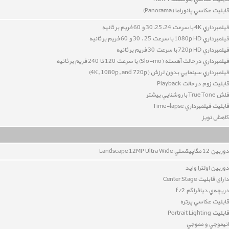
قابليت عکاسي پانوراما (Panorama)
فيلمبرداري 4K با سرعت 30،25،24 و 60 فريم بر ثانيه
فيلمبرداري 1080p HD با سرعت 25 ، 30 و 60 فريم بر ثانيه
فيلمبرداري 720p HD با سرعت 30 فريم بر ثانيه
فيلمبرداري در حالت آهسته (Slo-mo) با سرعت 120 تا 240 فريم بر ثانيه
فيلمبرداري سينمايي بدون لرزش (4K, 1080p, and 720p)
قابليت زوم در حالت Playback
فلش True Tone با روشنايي بيشتر
قابليت فيلمبرداري Time-lapse
کاهش نويز
دوربين 12
مگاپيکسلي Landscape 12MP Ultra Wide
دوربین اولترا واید
دارای قابلیت Center Stage
دريچه‌ي ديافراگم f/2
قابليت عکاسي پرتره
قابليت Portrait Lighting
انيموجي و مموجي