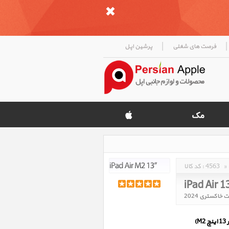
|
|
فرصت های شغلی
پرشین اپل
»
4563
کد کالا :
iPad Air 