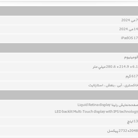
7 می 2024
14 می 2024
iPadOS 17
آلومينيوم
6.1 × 214.9 × 280.6 ميلي متر
617 گرم
خاکستری ، آبی ، بنفش ، استارلایت
صفحه‌نمايش رتينا Liquid Retina display
LED backlit Multi‑Touch display with IPS technology
13 اينچ
2048×2732 پيکسل