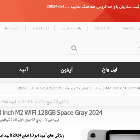
بت سفارش با واحد فروش هماهنگ نمایید ... 88924854
|
|
|
|
واست قیمت
ثبت تیکت
راهنمای خرید
نماد اعتماد
ارتباط با ما
Air 13 inch M2 ایر 13 اینچ M2
»
iPad آیپد
13 inch M2 WiFi 128GB Space Gray 2024
آیپد ایر 13 اینچ M2 وای فای 128 گیگابایت خاکستری 2024
ويژگي هاي آيپد ایر 13 اینچ 2024 (آیپد ایر 13 اینچ M2)