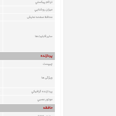
تراکم پيکسلي
ميزان روشنايي
محافظ صفحه نمايش
ساير قابليت‌ها
پردازنده
چيپست
ویژگی ها
پردازنده گرافيکي
موتور عصبي
حافظه