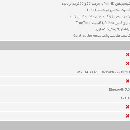
فيلمبرداري Full HD با سرعت 30 و 60 فريم بر ثانيه
قابليت عکاسي هوشمند HDR 4
رنج وسيعي از رنگ ها براي حالت عکاسي زنده
داراي فلش Retina با قابلیت True Tone
لرزشگير اتوماتيک تصاوير
قابليت عکاسي پشت سرهم (Burst mode)
Wi‑Fi 6E (802.11ax) with 2x2 MIMO
Bluetooth 5.3
USB-C