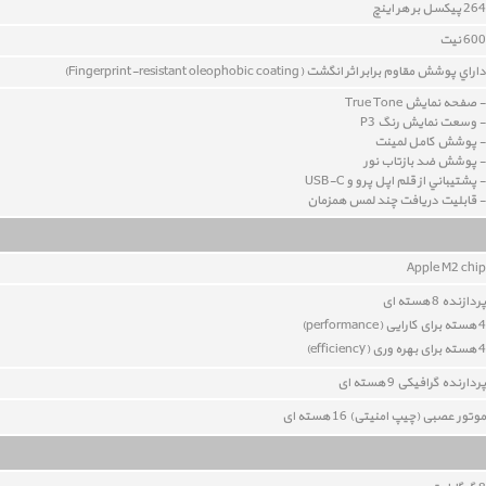
264 پيکسل بر هر اينچ
600 نیت
داراي پوشش مقاوم برابر اثر انگشت (Fingerprint-resistant oleophobic coating)
- صفحه نمايش True Tone
- وسعت نمايش رنگ P3
- پوشش کامل لمينت
- پوشش ضد بازتاب نور
- پشتيباني از قلم اپل پرو و USB-C
- قابليت دريافت چند لمس همزمان
Apple M2 chip
پردازنده 8 هسته ای
4 هسته برای کارایی (performance)
4 هسته برای بهره وری (
efficiency
)
پردارنده گرافیکی 9 هسته ای
موتور عصبی (چیپ امنیتی) 16 هسته ای