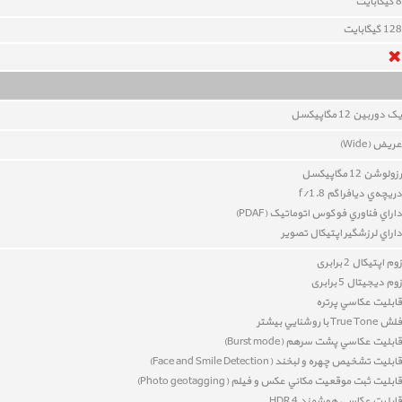
8
گيگابايت
128 گیگابایت
یک دوربين 12
مگاپيکسل
عريض (Wide)
رزولوشن 12 مگاپيکسل
دريچه‌ي ديافراگم f/1.8
داراي
فناوري فوکوس اتوماتيک (PDAF)
داراي
لرزشگير اپتيکال تصوير
زوم اپتیکال 2 برابری
زوم دیجیتال 5 برابری
قابليت عکاسي پرتره
فلش True Tone با روشنايي بيشتر
قابليت عکاسي پشت سرهم (Burst mode)
قابليت تشخيص چهره و لبخند
(
Face and Smile Detection
)
قابليت
ثبت موقعيت مکاني عکس و فيلم (Photo geotagging)
قابليت عکاسي هوشمند HDR 4