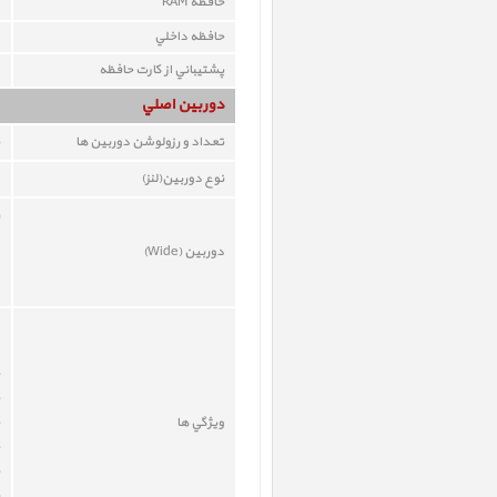
حافظه RAM
حافظه داخلي
پشتيباني از کارت حافظه
دوربين اصلي
تعداد و رزولوشن دوربين ها
نوع دوربين(لنز)
دوربين (Wide)
ويژگي ها