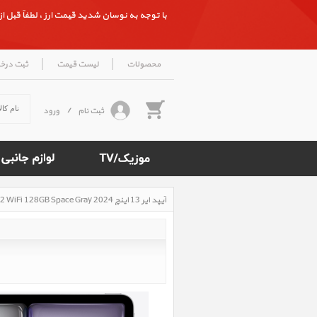
با توجه به نوسان شدید قیمت ارز ، لطفاً قبل از ث
|
|
محصولات
لیست قیمت
ثبت درخ
ثبت نام
/
ورود
آیپد ایر 13 اینچ M2 iPad Air 13 inch M2 WiFi 128GB Space Gray 2024، آیپد ایر 13 اینچ M2 وای فای 128 گیگابایت خاکستری 2024
Rated
4.7
/5
based
on
500
reviews