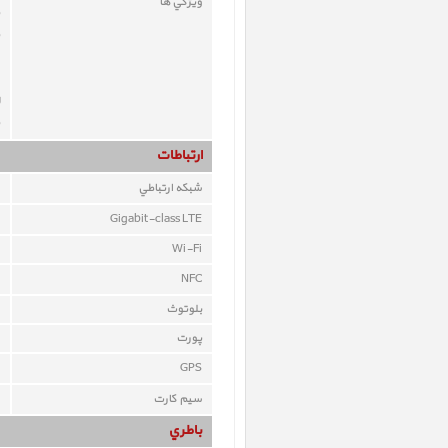
ويژگي ها
ارتباطات
شبکه ارتباطي
Gigabit-class LTE
Wi-Fi
NFC
بلوتوث
پورت
GPS
سيم کارت
باطري