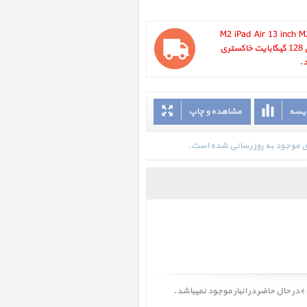
M2 iPad Air 13 inch M2 WiFi 1
Gray 2024 ، آیپد ایر 13 اینچ M2 وای فای 128 گیگابایت خاکستری
ایسه
مشاهده و چاپ