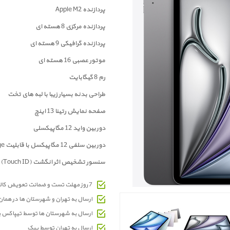
پردازنده Apple M2
پردازنده مرکزی 8 هسته ای
پردازنده گرافیکی 9 هسته ای
موتور عصبی 16 هسته ای
رم 8 گیگابایت
طراحی بدنه بسیار زیبا با لبه های تخت
صفحه نمايش رتینا 13 اینچ
دوربين واید 12 مگاپیکسلی
دوربین سلفی 12 مگاپیکسل با قابلیت Center Stage
سنسور تشخیص اثر انگشت (Touch ID)
7 روز مهلت تست و ضمانت تعویض کالای معیوب
ارسال به تهران و شهرستان ها در هما
ارسال به شهرستان ها توسط تیپاکس 
ارسال به تهران توسط پیک