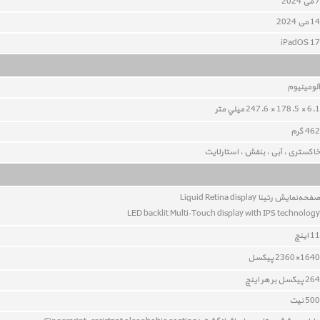
7 می 2024
14 می 2024
iPadOS 17
آلومينيوم
6.1 × 178.5 × 247.6 ميلي متر
462 گرم
خاکستری ، آبی ، بنفش ، استارلایت
صفحه‌نمايش رتينا Liquid Retina display
LED backlit Multi‑Touch display with IPS technology
11 اينچ
1640×2360 پيکسل
264 پيکسل بر هر اينچ
500 نیت