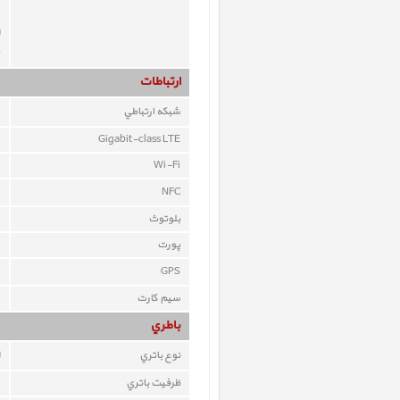
ارتباطات
شبکه ارتباطي
Gigabit-class LTE
Wi-Fi
NFC
بلوتوث
پورت
GPS
سيم کارت
باطري
نوع باتري
ظرفيت باتري