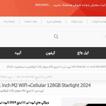
بت سفارش با واحد فروش هماهنگ نمایید ... 88924854
|
|
|
|
واست قیمت
ثبت تیکت
راهنمای خرید
نماد اعتماد
ارتباط با ما
Air 11 inch M2 ایر 11 اینچ M2
»
iPad آیپد
1 inch M2 WiFi+Cellular 128GB Starlight 2024
آیپد ایر 11 اینچ M2 سلولار 128 گیگابایت استارلایت 2024
ويژگي هاي آيپد ایر 11 اینچ 2024 (آیپد ایر 11 اینچ M2)