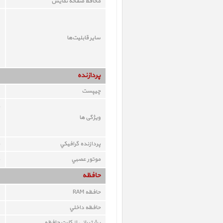
محافظ صفحه نمايش
ساير قابليت‌ها
پردازنده
چيپست
ویژگی ها
پردازنده گرافيکي
موتور عصبي
حافظه
حافظه RAM
حافظه داخلي
پشتيباني از کارت حافظه