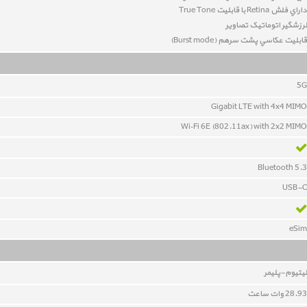
داراي فلش Retina با قابلیت True Tone
لرزشگير اتوماتيک تصاوير
قابليت عکاسي پشت سرهم (Burst mode)
5G
Gigabit LTE with 4x4 MIMO
Wi‑Fi 6E (802.11ax) with 2x2 MIMO
Bluetooth 5.3
USB-C
eSim
ليتيوم-پلیمر
28.93 وات ساعت