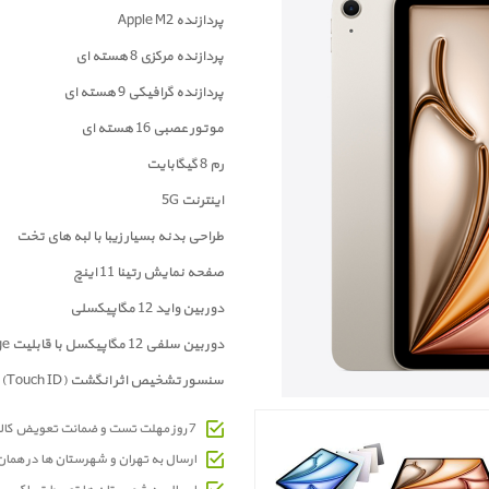
پردازنده Apple M2
پردازنده مرکزی 8 هسته ای
پردازنده گرافیکی 9 هسته ای
موتور عصبی 16 هسته ای
رم 8 گیگابایت
اینترنت 5G
طراحی بدنه بسیار زیبا با لبه های تخت
صفحه نمايش رتینا 11 اینچ
دوربين واید 12 مگاپیکسلی
دوربین سلفی 12 مگاپیکسل با قابلیت Center Stage
سنسور تشخیص اثر انگشت (Touch ID)
7 روز مهلت تست و ضمانت تعویض کالای معیوب
ارسال به تهران و شهرستان ها در هما