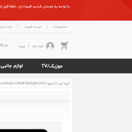
با توجه به نوسان شدید قیمت ارز ، لطفاً قبل از ث
|
|
محصولات
لیست قیمت
ثبت درخ
ثبت نام
/
ورود
آیپد ایر 11 اینچ M2 iPad Air 11 inch M2 WiFi+Cellular 128GB Starlight 2024، آیپد ایر 11 اینچ M2 سلولار 128 گیگابایت استارلایت 2024
Rated
4.8
/5
based
on
500
reviews