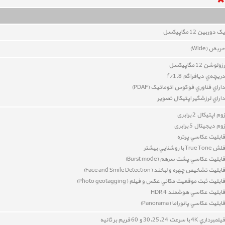
یک دوربين 12
مگاپيکسل
عريض (Wide)
رزولوشن 12 مگاپيکسل
دريچه‌ي ديافراگم f/1.8
داراي
فناوري فوکوس اتوماتيک (PDAF)
داراي
لرزشگير اپتيکال تصوير
زوم اپتیکال 2 برابری
زوم دیجیتال 5 برابری
قابليت عکاسي پرتره
فلش True Tone با روشنايي بيشتر
قابليت عکاسي پشت سرهم (Burst mode)
قابليت تشخيص چهره و لبخند
(
Face and Smile Detection
)
قابليت
ثبت موقعيت مکاني عکس و فيلم (Photo geotagging)
قابليت عکاسي هوشمند HDR 4
قابليت عکاسي پانوراما (Panorama)
فيلمبرداري 4K با سرعت 30،25،24 و 60 فريم بر ثانيه