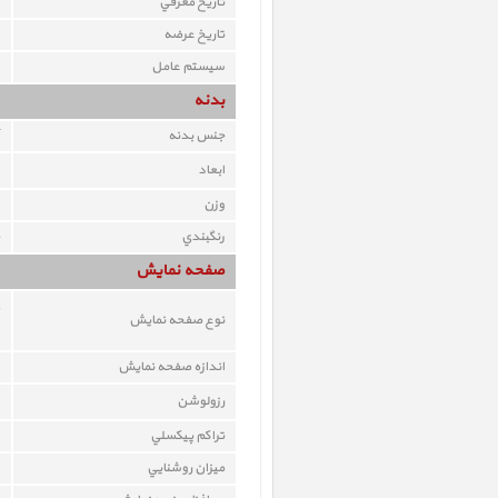
تاريخ معرفي
تاريخ عرضه
سيستم عامل
بدنه
جنس بدنه
ابعاد
وزن
رنگبندي
صفحه نمايش
نوع صفحه نمايش
اندازه صفحه نمايش
رزولوشن
تراکم پيکسلي
ميزان روشنايي