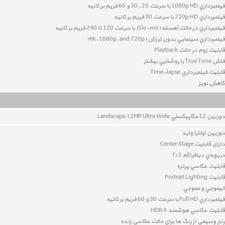
فيلمبرداري 1080p HD با سرعت 25 ، 30 و 60 فريم بر ثانيه
فيلمبرداري 720p HD با سرعت 30 فريم بر ثانيه
فيلمبرداري در حالت آهسته (Slo-mo) با سرعت 120 تا 240 فريم بر ثانيه
فيلمبرداري سينمايي بدون لرزش (4K, 1080p, and 720p)
قابليت زوم در حالت Playback
فلش True Tone با روشنايي بيشتر
قابليت فيلمبرداري Time-lapse
کاهش نويز
دوربين 12
مگاپيکسلي Landscape 12MP Ultra Wide
دوربین اولترا واید
دارای قابلیت Center Stage
دريچه‌ي ديافراگم f/2
قابليت عکاسي پرتره
قابليت Portrait Lighting
انيموجي و مموجي
فيلمبرداري Full HD با سرعت 30 و 60 فريم بر ثانيه
قابليت عکاسي هوشمند HDR 4
رنج وسيعي از رنگ ها براي حالت عکاسي زنده