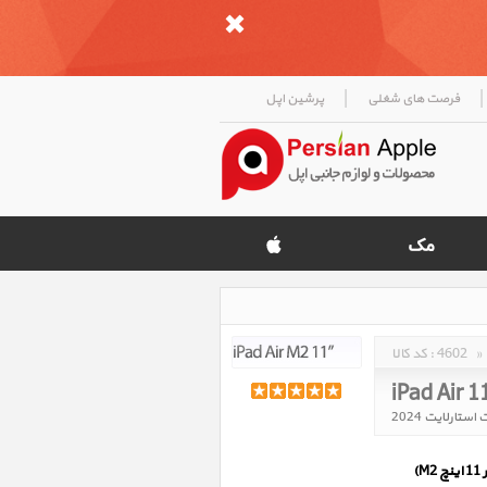
|
|
فرصت های شغلی
پرشین اپل
»
4602
کد کالا :
iPad Air 1