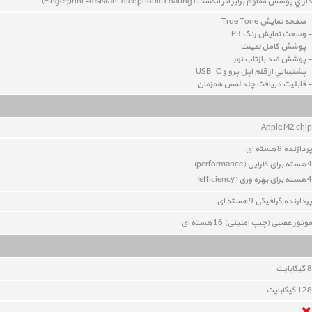
داراي پوشش مقاوم برابر اثر انگشت (Fingerprint-resistant oleophobic coating)
- صفحه نمايش True Tone
- وسعت نمايش رنگ P3
- پوشش کامل لمينت
- پوشش ضد بازتاب نور
- پشتيباني از قلم اپل پرو و USB-C
- قابليت دريافت چند لمس همزمان
Apple M2 chip
پردازنده 8 هسته ای
4 هسته برای کارایی (performance)
4 هسته برای بهره وری (
efficiency
)
پردارنده گرافیکی 9 هسته ای
موتور عصبی (چیپ امنیتی) 16 هسته ای
8
گيگابايت
128 گیگابایت