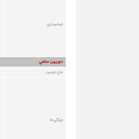
فيلمبرداري
دوربين سلفي
نوع دوربين
ويژگي ها