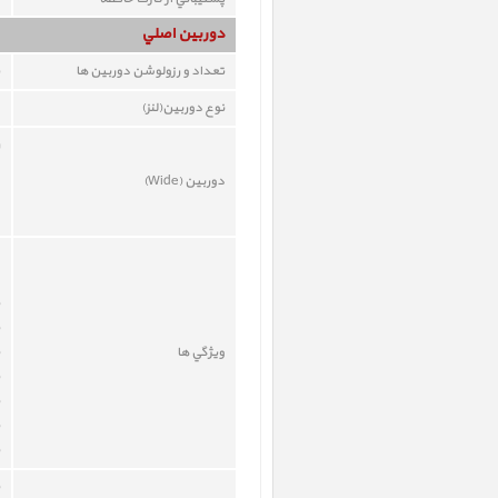
دوربين اصلي
تعداد و رزولوشن دوربين ها
نوع دوربين(لنز)
دوربين (Wide)
ويژگي ها