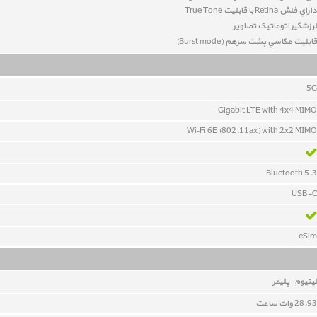
داراي فلش Retina با قابلیت True Tone
لرزشگير اتوماتيک تصاوير
قابليت عکاسي پشت سرهم (Burst mode)
5G
Gigabit LTE with 4x4 MIMO
Wi‑Fi 6E (802.11ax) with 2x2 MIMO
Bluetooth 5.3
USB-C
eSim
ليتيوم-پلیمر
28.93 وات ساعت