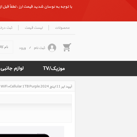
با توجه به نوسان شدید قیمت ارز ، لطفاً قبل از ث
|
|
محصولات
لیست قیمت
ثبت درخ
ثبت نام
/
ورود
آیپد ایر 11 اینچ M2 iPad Air 11 inch M2 WiFi+Cellular 1TB Purple 2024، آیپد ایر 11 اینچ M2 سلولار 1 ترابایت بنفش 2024
Rated
4.5
/5
based
on
500
reviews