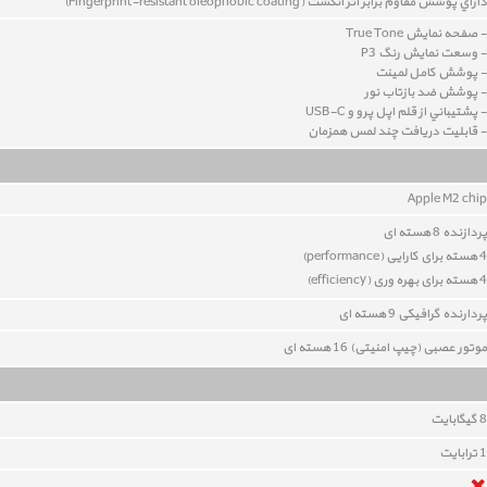
داراي پوشش مقاوم برابر اثر انگشت (Fingerprint-resistant oleophobic coating)
- صفحه نمايش True Tone
- وسعت نمايش رنگ P3
- پوشش کامل لمينت
- پوشش ضد بازتاب نور
- پشتيباني از قلم اپل پرو و USB-C
- قابليت دريافت چند لمس همزمان
Apple M2 chip
پردازنده 8 هسته ای
4 هسته برای کارایی (performance)
4 هسته برای بهره وری (
efficiency
)
پردارنده گرافیکی 9 هسته ای
موتور عصبی (چیپ امنیتی) 16 هسته ای
8
گيگابايت
1 ترابایت