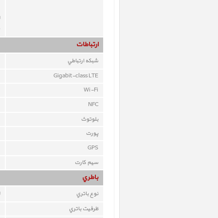
ارتباطات
شبکه ارتباطي
Gigabit-class LTE
Wi-Fi
NFC
بلوتوث
پورت
GPS
سيم کارت
باطري
نوع باتري
ظرفيت باتري