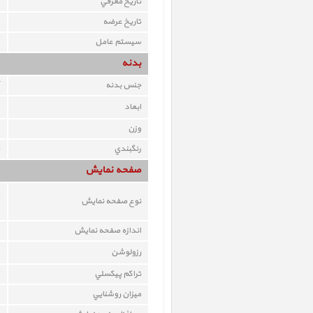
تاريخ معرفي
تاريخ عرضه
سيستم عامل
بدنه
جنس بدنه
ابعاد
وزن
رنگبندي
صفحه نمايش
نوع صفحه نمايش
اندازه صفحه نمايش
رزولوشن
تراکم پيکسلي
ميزان روشنايي