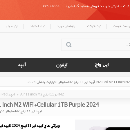
بت سفارش با واحد فروش هماهنگ نمایید ... 88924854
|
|
|
|
واست قیمت
ثبت تیکت
راهنمای خرید
نماد اعتماد
ارتباط با ما
Air 11 inch M2 ایر 11 اینچ M2
»
iPad آیپد
1 inch M2 WiFi+Cellular 1TB Purple 2024
آیپد ایر 11 اینچ M2 سلولار 1 ترابایت بنفش 2024
ويژگي هاي آيپد ایر 11 اینچ 2024 (آیپد ایر 11 اینچ M2)