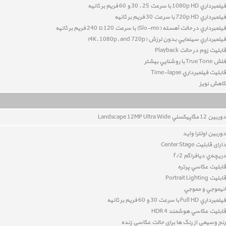
فيلمبرداري 1080p HD با سرعت 25 ، 30 و 60 فريم بر ثانيه
فيلمبرداري 720p HD با سرعت 30 فريم بر ثانيه
فيلمبرداري در حالت آهسته (Slo-mo) با سرعت 120 تا 240 فريم بر ثانيه
فيلمبرداري سينمايي بدون لرزش (4K, 1080p, and 720p)
قابليت زوم در حالت Playback
فلش True Tone با روشنايي بيشتر
قابليت فيلمبرداري Time-lapse
کاهش نويز
دوربين 12
مگاپيکسلي Landscape 12MP Ultra Wide
دوربین اولترا واید
دارای قابلیت Center Stage
دريچه‌ي ديافراگم f/2
قابليت عکاسي پرتره
قابليت Portrait Lighting
انيموجي و مموجي
فيلمبرداري Full HD با سرعت 30 و 60 فريم بر ثانيه
قابليت عکاسي هوشمند HDR 4
رنج وسيعي از رنگ ها براي حالت عکاسي زنده