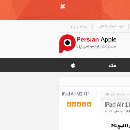
|
|
فرصت های شغلی
پرشین اپل
»
4606
کد کالا :
iPad Air 1