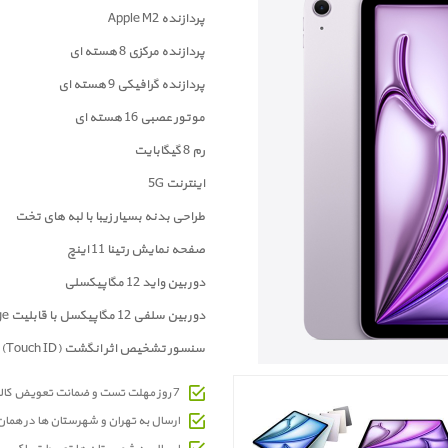
پردازنده Apple M2
پردازنده مرکزی 8 هسته ای
پردازنده گرافیکی 9 هسته ای
موتور عصبی 16 هسته ای
رم 8 گیگابایت
اینترنت 5G
طراحی بدنه بسیار زیبا با لبه های تخت
صفحه نمايش رتینا 11 اینچ
دوربين واید 12 مگاپیکسلی
دوربین سلفی 12 مگاپیکسل با قابلیت Center Stage
سنسور تشخیص اثر انگشت (Touch ID)
7 روز مهلت تست و ضمانت تعویض کالای معیوب
ارسال به تهران و شهرستان ها در هما