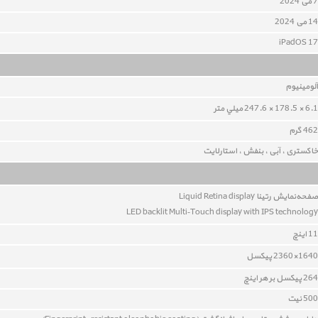
7 می 2024
14 می 2024
iPadOS 17
آلومينيوم
6.1 × 178.5 × 247.6 ميلي متر
462 گرم
خاکستری ، آبی ، بنفش ، استارلایت
صفحه‌نمايش رتينا Liquid Retina display
LED backlit Multi‑Touch display with IPS technology
11 اينچ
1640×2360 پيکسل
264 پيکسل بر هر اينچ
500 نیت