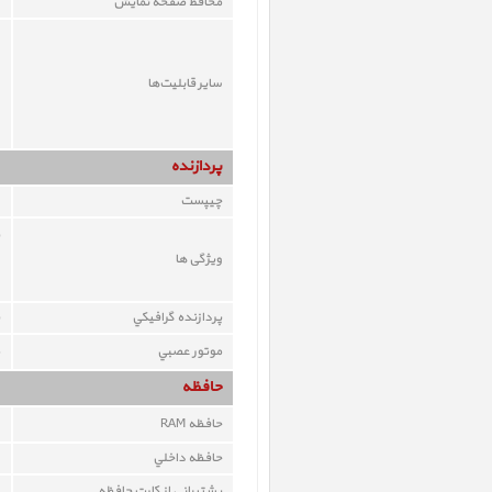
محافظ صفحه نمايش
ساير قابليت‌ها
پردازنده
چيپست
ویژگی ها
پردازنده گرافيکي
موتور عصبي
حافظه
حافظه RAM
حافظه داخلي
پشتيباني از کارت حافظه