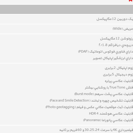
یک دوربين 12
مگاپيکسل
عريض (Wide)
رزولوشن 12 مگاپيکسل
دريچه‌ي ديافراگم f/1.8
داراي
فناوري فوکوس اتوماتيک (PDAF)
داراي
لرزشگير اپتيکال تصوير
زوم اپتیکال 2 برابری
زوم دیجیتال 5 برابری
قابليت عکاسي پرتره
فلش True Tone با روشنايي بيشتر
قابليت عکاسي پشت سرهم (Burst mode)
قابليت تشخيص چهره و لبخند
(
Face and Smile Detection
)
قابليت
ثبت موقعيت مکاني عکس و فيلم (Photo geotagging)
قابليت عکاسي هوشمند HDR 4
قابليت عکاسي پانوراما (Panorama)
فيلمبرداري 4K با سرعت 30،25،24 و 60 فريم بر ثانيه