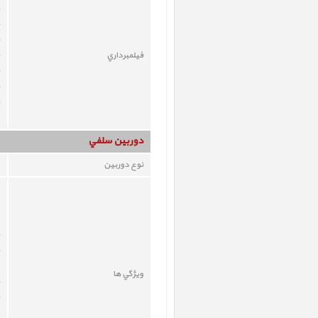
فيلمبرداري
دوربين سلفي
نوع دوربين
ويژگي ها